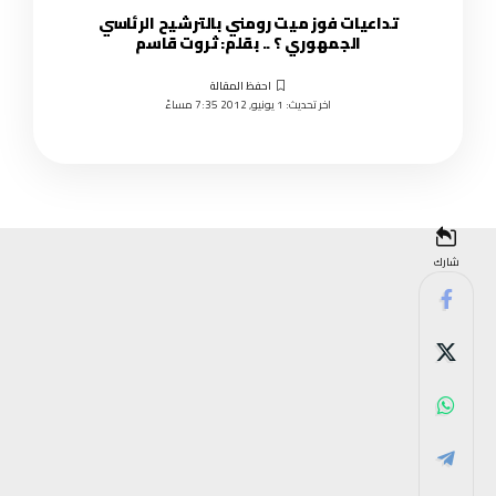
تداعيات فوز ميت رومني بالترشيح الرئاسي
الجمهوري ؟ .. بقلم: ثروت قاسم
اخر تحديث: 1 يونيو, 2012 7:35 مساءً
شارك