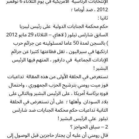
الإنتخابات الرئاسية الأمريكية في يوم الثلاثاء 6 نوفمبر
2012 ، ضد أوباما ؛
ثانيا :
حكم محكمة الجنايات الدولية على رئيس ليبريا
السابق شارلس تيلور ( لاهاي – الثلاثاء 29 مايو 2012
) بالسجن لمدة 50 عاما لمسئوليته عن جرائم حرب
ارتكبها في سيراليون ، تقل فظاعتها كثيرا عن جرائم
الإبادات الجماعية في دارفور ، المتهم فيها الرئيس
البشير !
نستعرض في الحلقة الأولى من هذه المقالة تداعيات
فوز ميت رومني بترشيح الحزب الجمهوري ، واحتمال
فوزه برئاسة أمريكا ، على الرئيس البشير وبالتالي على
بلاد السودان وأهلها ؛ على أن نستعرض في الحلقة
الثانية تداعيات حكم محكمة الجنايات ضد شارلس
تيلور علي الرئيس البشير !
2 – سباق الحواجز ؟
قال رومني أن عليه أن يجتاز حاجزين قبل الوصول إلى