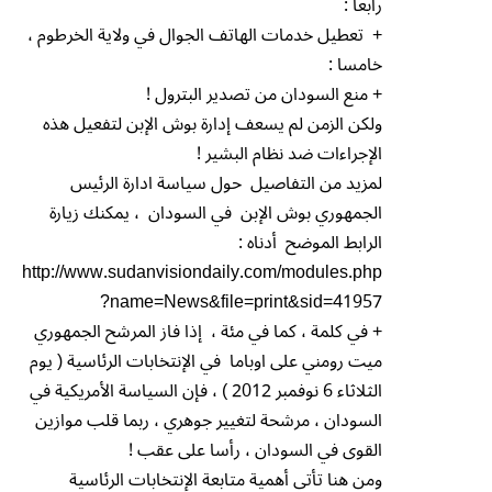
رابعا :
+ تعطيل خدمات الهاتف الجوال في ولاية الخرطوم ،
خامسا :
+ منع السودان من تصدير البترول !
ولكن الزمن لم يسعف إدارة بوش الإبن لتفعيل هذه
الإجراءات ضد نظام البشير !
لمزيد من التفاصيل حول سياسة ادارة الرئيس
الجمهوري بوش الإبن في السودان ، يمكنك زيارة
الرابط الموضح أدناه :
http://www.sudanvisiondaily.com/modules.php
?name=News&file=print&sid=41957
+ في كلمة ، كما في مئة ، إذا فاز المرشح الجمهوري
ميت رومني على اوباما في الإنتخابات الرئاسية ( يوم
الثلاثاء 6 نوفمبر 2012 ) ، فإن السياسة الأمريكية في
السودان ، مرشحة لتغيير جوهري ، ربما قلب موازين
القوى في السودان ، رأسا على عقب !
ومن هنا تأتي أهمية متابعة الإنتخابات الرئاسية