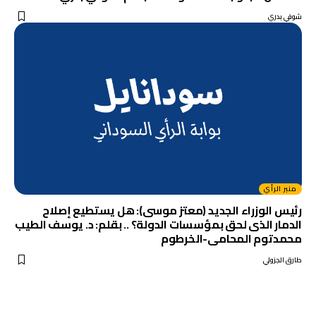
شوقي بدري
منبر الرأي
رئيس الوزراء الجديد (معتز موسى): هل يستطيع إصلاح
الدمار الذى لحق بمؤسسات الدولة؟ .. بقلم: د. يوسف الطيب
محمدتوم المحامى-الخرطوم
طارق الجزولي