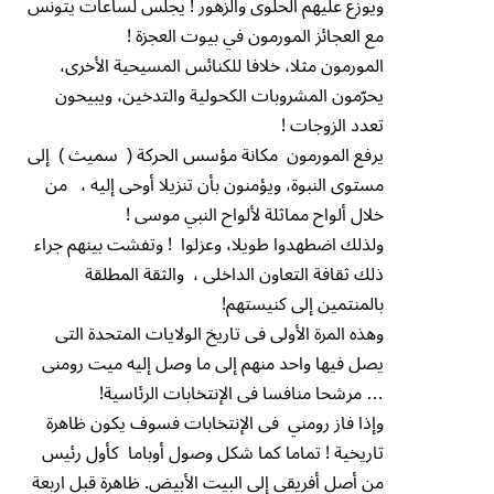
ويوزع عليهم الحلوى والزهور ! يجلس لساعات يتونس
مع العجائز المورمون في بيوت العجزة !
المورمون مثلا، خلافا للكنائس المسيحية الأخرى،
يحرّمون المشروبات الكحولية والتدخين، ويبيحون
تعدد الزوجات !
يرفع المورمون مكانة مؤسس الحركة ( سميث ) إلى
مستوى النبوة، ويؤمنون بأن تنزيلا أوحى إليه ، من
خلال ألواح مماثلة لألواح النبي موسى !
ولذلك اضطهدوا طويلا، وعزلوا ! وتفشت بينهم جراء
ذلك ثقافة التعاون الداخلى ، والثقة المطلقة
بالمنتمين إلى كنيستهم!
وهذه المرة الأولى فى تاريخ الولايات المتحدة التى
يصل فيها واحد منهم إلى ما وصل إليه ميت رومنى
… مرشحا منافسا فى الإنتخابات الرئاسية!
وإذا فاز رومني فى الإنتخابات فسوف يكون ظاهرة
تاريخية ! تماما كما شكل وصول أوباما كأول رئيس
من أصل أفريقى إلى البيت الأبيض. ظاهرة قبل اربعة