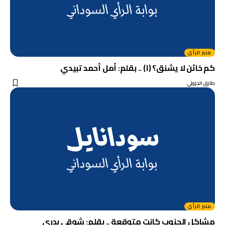
منبر الرأي
كم خائن لا يشنق؟ (١) .. بقلم: أمل أحمد تبيدي
طارق الجزولي
منبر الرأي
مشاكل الجنوب كانت متوقعة .. بقلم: شوقي بدري