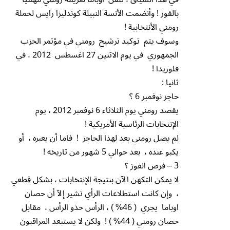
بالفوز ! وأنضمت الأنسة النبيلة كوندليزا رايس لحملة
رومني الأنتخابية !
وسوف يتم توكيد ترشيح رومني في مؤتمر الحزب
الجمهوري في يوم الاثنين 27 اغسطس 2012 ، في
فلوريدا !
ثانيا :
حاجز نوفمبر 6 ؟
يقصد رومني يوم الثلاثاء 6 نوفمبر 2012 ، يوم
الإنتخابات الرئاسية الأمريكية !
لم يصل رومني بعد لهذا الحاجز ! فاما أن يعبره ، أو
يكبو عنده ، بعد حوالي 5 شهور من تاريخه !
3 – فرص الفوز ؟
لا يمكن التكهن الآن بنتيجة الإنتخابات ، بشكل قطعي
، وإن كانت استطلاعات الرأي تشير إلآ أن حصان
اوباما يجري ( 46% ) ، الرأس حذو الرأس ، مقابل
حصان رومني ( 44% ) ! ولكن لا يستبعد المراقبون