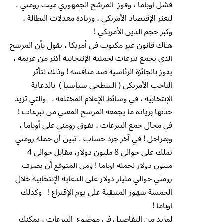
فشل اوباما ، وفوز المرشح الجمهوري ميت رومني ،
لتعثر الإقتصاد الأمريكي ، وزيادة معدلات البطالة ،
وكبر حجم الدين الأمريكي !
هناك قانون غير مكتوب في أمريكا ، يقول بأن المرشح
الذي يجمع تبرعات لحملته الإنتخابية أكثر من غريمه ،
يفوز بالجائزة الرئاسية ضد منافسه ! وذلك لتأثر
الناخب الأمريكي ( السطحي سياسيا ) بالدعاية
الإنتخابية ، في وسائط الإعلام المختلفة ، والتي تزيد
حدتها بزيادة ما يجمعه المرشح المعني من تبرعات !
في مجال جمع التبرعات ، تفوق رومني على أوباما ،
وبمراحل ! في آخر جرد حساب ، تبين أن حملة رومني
تملك على حوالي 8 مليون دولار، مقابل حوالي 4
مليون دولار لحملة اوباما ! ومن المتوقع أن يصرف
رومني حوالي مليار دولار على الدعاية الإنتخابية خلال
الخمسة شهور المتبقية على يوم الإقتراع ! وكذلك
اوباما !
لمزيد من التفاصيل في موضوع التبرعات ، يمكنك