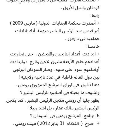
كردفان والنيل الأزرق ،
رابعا :
+ أصدرت محكمة الجنايات الدولية ( مارس 2009 )
أمر قبض ضد الرئيس البشير متهمة أياه بابادات
جماعية في دارفور ،
خامسا :
+ ازدادت أعداد النازحين واللاجئين ، حتى تجاوزت
أعدادهم حاجز الأربعة مليون لاجئ ونازح ؛ وازدادت
أوضاعهم سوءا على سوء ، وصار السودان البرنجي
بين دول العالم قاطبة في عدد نازحيه ولاجئيه !
دعنا نتاوق في اوراق المرشح الجمهوري رومني ،
ونشوف ما يخبئه في أضابيره للرئيس البشير ؟
يظهر جليا أن رومني مكجن الرئيس البشير ، كما يكجن
الرئيس البشير مالك عقار ، بل اشد وبيلا !
6- برنامج المرشح رومني في السودان ؟
+ صرح ( الثلاثاء 31 يناير 2012 ) ميت رومني ،