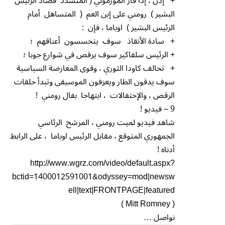
+ إذن ، إذا فاز المورموني ( المتشدد قصاد الرئيس
البشير ) رومني على إبن العم ( المتساهل أمام
الرئيس البشير ) اوباما ، فإن :
+ سادة الأنقاذ سوف يتحسسون أعناقهم ؛
+ الرئيس سلفاكير سوف يرقص في شوارع جوبا ؛
+ تحالف كاودا الثوري ، وقوى المعارضة السياسية
سوف يدقون الطار ويعزفون الموسيقى وتبدأ حلقات
الرقص ، والإحتفالات ، ابتهاجا بفال رومني !
9 – فيديو !
شاهد فيديو لميت رومني ، المرشح الرئاسي
الجمهوري المتوقع ، مقابل الرئيس اوباما ، على الرابط
أدناه !
http://www.wgrz.com/video/default.aspx?
bctid=1400012591001&odyssey=mod|newsw
ell|text|FRONTPAGE|featured
( Mitt Romney )
نواصل …