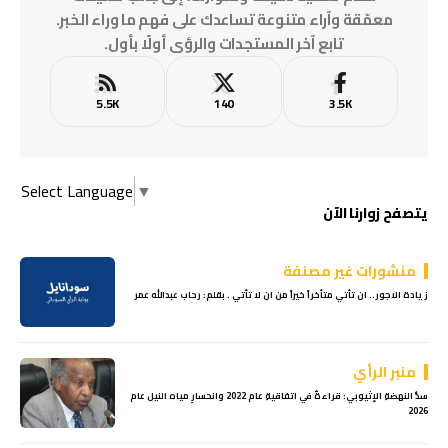
معمّقة وآراء متنوعة تساعدك على فهم ما وراء الخبر.
تابع آخر المستجدات والرؤى أولًا بأول.
5.5K
140
3.5K
Select Language
▼
يتصفح زوارنا الآن
منشورات غير مصنفة
زيادة الاجور.. ان تأتي متأخراً خيراً من ان لا تأتي . بقلم: رحاب عبدالله عمر
منبر الرأي
سدُّ النهضةِ الإثيوبي: قراءةٌ في اتفاقيةِ عام 2022 وانحسارِ مياه النيل عام
2026