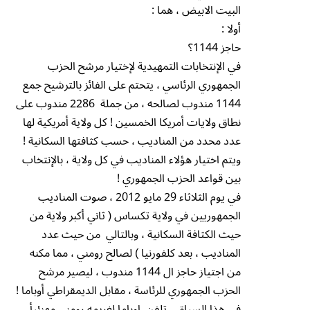
البيت الابيض ، هما :
أولا :
حاجز 1144؟
في الإنتخابات التمهيدية لإختيار مرشح الحزب
الجمهوري الرئاسي ، يتحتم على الفائز بالترشيح جمع
1144 مندوب لصالحه ، من جملة 2286 مندوب على
نطاق ولايات أمريكا الخمسين ! كل ولاية أمريكية لها
عدد محدد من المناديب ، حسب كثافتها السكانية !
ويتم اختيار هؤلاء المناديب في كل ولاية ، بالإنتخاب
بين قواعد الحزب الجمهوري !
في يوم الثلاثاء 29 مايو 2012 ، صوت المناديب
الجمهوريين في ولاية تكساس ( ثاني أكبر ولاية من
حيث الكثافة السكانية ، وبالتالي من حيث عدد
المناديب ، بعد كلفورنيا ) لصالح رومني ، مما مكنه
من اجتياز حاجز ال 1144 مندوب ، ليصير مرشح
الحزب الجمهوري للرئاسة ، مقابل الديمقراطي أوباما !
في هذا السياق ، تلفن اوباما لغريمه رومني مهنئيأ