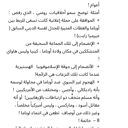
أعوام !
أمثلة توضح سمو أخلاقيات رومني ، الذي رفض :
+ الموافقة على حملة إعلانية كانت تسعى للربط بين
أوباما والعظات المثيرة للجدل لقسه الديني السابق (
جيرميا رايت) !
+ الإنضمام إلى تلك الجماعة السخيفة من
المتشككين في مكان ولادة أوباما ، كينيا وليس هاواي
!
+ الأنضمام إلى جوقة الإسلاموفوبيا الهستيرية
عندما كانت تلك النزعات هي الرائجة!
+ الهجوم غير السوي ضد أوباما في محاولة لوسمه
بأنه راديكالي ، وأجنبي ، ومختلف عن الأمريكيين !
وأنه مسلم متخفٍّ ذو ارتباطات بالإرهابيين! أو أنه
مقاتل أسود ، وماركسي ، وليس أميركياً مخلصاً ،
وغير ذلك من أوصاف تطعن في انتماء اوباما !
8 – خاتمة !