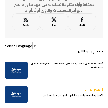
معمّقة وآراء متنوعة تساعدك على فهم ما وراء الخبر.
تابع آخر المستجدات والرؤى أولًا بأول.
5.5K
140
3.5K
Select Language
▼
يتصفح زوارنا الآن
أما من ضابط جيش سودانى شجاع ينهى هذا العبث ؟؟ ..بقلم: محمد الحسن
محمد عثمان
منبر الرأي
التمييز بين الحجاب والنقاب والبرقع .. بقلم : بدرالدين حسن علي