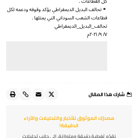
كل القطاعات .
تحالف البديل الديمقراطي يؤكد وقوفه ودعمه لكل
قطاعات الشعب السوداني التي يمثلها .
تحالف_البديل_الديمقراطي
٧/ ٩/ ٢٠٢١م
شارك هذا المقال
مصدرُك الموثوق للأخبار والتحليلات والآراء
الدقيقة!
نقدّم تغطية دقيقة ومتوازنة، إلى جانب تحليلات