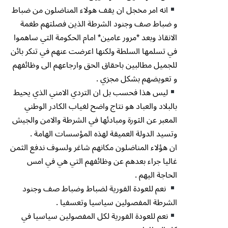
انه امر مخجل ان يقف هولاء المناضلون من ضباط
و ضباط صف وجنود الشرطة الذين فصلتهم طغمة
الانقاذ وبعد *مرور عامين* امام الحكومة التي ساهموا
في تسلمها السلطة ولكنها اعرضت عنهم في تنكر بائن
للجميل مطالبين باحقاق الحق وارجاعهم الى وظائفهم
و تعويضهم بشكل مجزي .
ليس هذا فحسب بل ان التردي الامني الذي يحيط
بالبلاد والعباد هو نتاج واضح لغياب الكادر الوطني
المعبر عن الثورة ومبادئها في الشرطة والامن والجيش
وتسيد الدولة العميقة لهذه المؤسسات الهامة .
ان هؤلاء المناضلون مكانهم شاغر ولسوف ندفع الثمن
غاليا جراء بعدهم عن وظائفهم التي هي في امس
الحاجة اليهم .
نعم للعودة الفورية لضباط وضباط صف وجنود
الشرطة المفصولين سياسيا وتعسفيا .
نعم للعودة الفورية لكل المفصولين سياسيا في