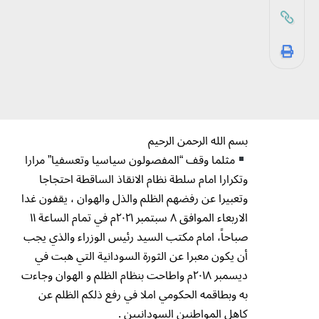
بسم الله الرحمن الرحيم
مثلما وقف “المفصولون سياسيا وتعسفيا” مرارا
وتكرارا امام سلطة نظام الانقاذ الساقطة احتجاجا
وتعبيرا عن رفضهم الظلم والذل والهوان ، يقفون غدا
الاربعاء الموافق ٨ سبتمبر ٢٠٢١م في تمام الساعة ١١
صباحاً، امام مكتب السيد رئيس الوزراء والذي يجب
أن يكون معبرا عن الثورة السودانية التي هبت في
ديسمبر ٢٠١٨م واطاحت بنظام الظلم و الهوان وجاءت
به وبطاقمه الحكومي املا في رفع ذلكم الظلم عن
كاهل المواطنين السودانيين .