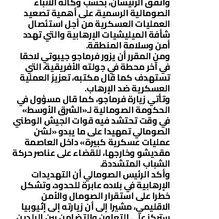
واتفق الرئيسان، بحسب وكالة الأنباء
الصومالية الرسمية، على أهمية تصعيد
العمليات العسكرية من أجل استئصال
شأفة الميليشيات الإرهابية والتي تهدد
أمن وسلامة المنطقة.
ومن المقرر أن يزور فرماجو جيبوتي لاحقا
في آخر محطة في جولته الأفريقية، التي
تستهدف كما قال مكتبه، تعزيز العملية
العسكرية ضد الإرهاب.
وتأتي زيارة فرماجو، كما قال مسؤول في
الحكومة الصومالية لـ«الشرق الأوسط»
في وقت تحتشد فيه قوات الجيش الوطني
الصومالي تمهيدا على ما يبدو «لشن
عمليات عسكرية كبيرة» داخل العاصمة
مقديشو وخارجها، للقضاء على عناصر حركة
الشباب المتشددة.
وأكد الرئيس الصومالي أن التهديدات
الإرهابية في بلاده عابرة للحدود، وتشكل
خطرا على استقرار الصومال والأمن
الاقليمي، مشيرا إلى أن زيارته إلى إثيوبيا
ستركز على التعاون والتضامن بين البلدين.