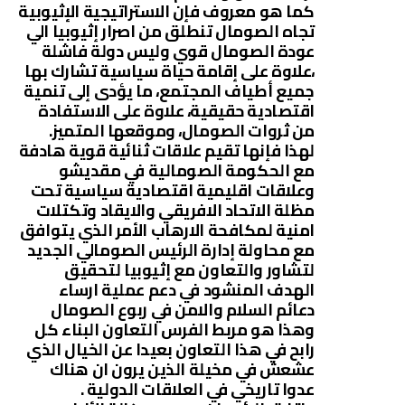
كما هو معروف فإن الاستراتيجية الإثيوبية
تجاه الصومال تنطلق من اصرار إثيوبيا الي
عودة الصومال قوي وليس دولة فاشلة
،علاوة على إقامة حياة سياسية تشارك بها
جميع أطياف المجتمع، ما يؤدى إلى تنمية
اقتصادية حقيقية، علاوة على الاستفادة
من ثروات الصومال، وموقعها المتميز.
لهذا فإنها تقيم علاقات ثنائية قوية هادفة
مع الحكومة الصومالية في مقديشو
وعلاقات اقليمية اقتصادية سياسية تحت
مظلة الاتحاد الافريقي والايقاد وتكتلات
امنية لمكافحة الارهاب الأمر الذي يتوافق
مع محاولة إدارة الرئيس الصومالي الجديد
لتشاور والتعاون مع إثيوبيا لتحقيق
الهدف المنشود في دعم عملية ارساء
دعائم السلام والامن في ربوع الصومال
وهذا هو مربط الفرس التعاون البناء كل
رابح في هذا التعاون بعيدا عن الخيال الذي
عشعش في مخيلة الذين يرون ان هناك
عدوا تاريخي في العلاقات الدولية .