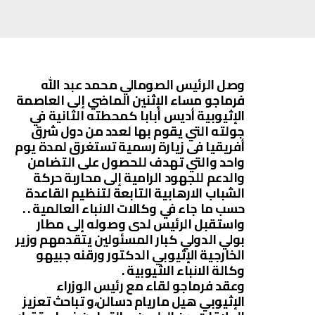
وصل الرئيس الصومالي محمد عبد الله
فرماجو مساء الإثنين الماضي إلى العاصمة
الإثيوبية أديس أبابا كمحطته الثانية في
جولته التي يقوم بها لعدد من دول شرق
أفريقيا فى زيارة رسمية تستغرق لمدة يوم
واحد والتي تهدف للحصول على التضامن
والدعم للجهود الرامية إلى محاربة حركة
الشباب الارهابية التابعة لتنظيم القاعدة
حسب ما جاء في وكالات الانباء العالمية . .
واستقبل الرئيس لدى وصوله إلى مطار
بولي الدولي كبار المسئولين يتقدمهم وزير
الخارجية الإثيوبي الدكتور ورقنه جبيهو
وكالة الانباء الاثيوبية .
وعقد فرماجو لقاء مع رئيس الوزراء
الإثيوبي هيل ماريام دسالن،و تباحث تعزيز