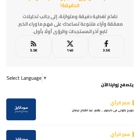
الدقيقة!
نقدّم تغطية دقيقة ومتوازنة، إلى جانب تحليلات
معمّقة وآراء متنوعة تساعدك على فهم ما وراء الخبر.
تابع آخر المستجدات والرؤى أولًا بأول.
5.5K
140
3.5K
Select Language
▼
يتصفح زوارنا الآن
منبر الرأي
جورج كلونى فى دارفور … بقلم: عبد الفتاح عرمان
منبر الرأي