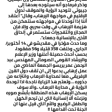
وذكر فرماجو أنه سيتوجه بعدها إلى
جيبوتي لتوحيد الرؤية والموقف لدول
الإقليم في مواجهة الإرهاب، وقال” أعتقد
أننا إذا توحدنا في مواجهته سنتمكن من
هزيمة الإرهاب في وقت سريع، وإلا فإن
المجازر والتفجيرات ستستمر في إلحاق
الأذى بالإنسانية جمعاء”.
وما حدث مؤخرا في مقديشو في 14 أكتوبر/
الجاري، وخلفت 358 قتيلا و56 مفقودا،
بحسب أحدث حصيلة أعلنها وزير الإعلام
والإرشاد القومي الصومالي المهندس عبد
الرحمن عمر يريسو الجمعة الماضي من
عمل إرهابي يدعوا إلى ان تقف دول القرن
الإفريقي معا لمحاربة الارهاب وانتزاعه من
جذوره …وتعتبر هذ الزيارة ناجحة اذا توحدة
الرؤية في محاربة الارهاب ..والا سوف
يسكن الإرهاب هذه المنطقة بأبشع صوره
ونزعته ألا إنسانية التي لن ترحم الكهل
والطفل الرضيع والأم التي قيل عنها ان
الجنة تحت أقدامها !!