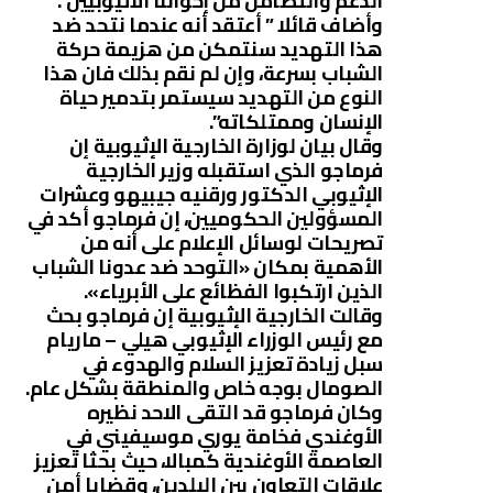
الدعم والتضامن من إخواننا الأثيوبيين .
وأضاف قائلا ” أعتقد أنه عندما نتحد ضد
هذا التهديد سنتمكن من هزيمة حركة
الشباب بسرعة، وإن لم نقم بذلك فان هذا
النوع من التهديد سيستمر بتدمير حياة
الإنسان وممتلكاته”.
وقال بيان لوزارة الخارجية الإثيوبية إن
فرماجو الذي استقبله وزير الخارجية
الإثيوبي الدكتور ورقنيه جيبيهو وعشرات
المسؤولين الحكوميين، إن فرماجو أكد في
تصريحات لوسائل الإعلام على أنه من
الأهمية بمكان «التوحد ضد عدونا الشباب
الذين ارتكبوا الفظائع على الأبرياء».
وقالت الخارجية الإثيوبية إن فرماجو بحث
مع رئيس الوزراء الإثيوبي هيلي – ماريام
سبل زيادة تعزيز السلام والهدوء في
الصومال بوجه خاص والمنطقة بشكل عام.
وكان فرماجو قد التقى الاحد نظيره
الأوغندي فخامة يوري موسيفيني في
العاصمة الأوغندية كمبالا، حيث بحثا تعزيز
علاقات التعاون بين البلدين، وقضايا أمن