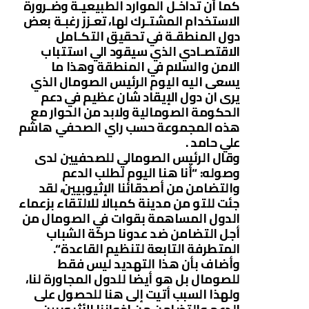
كما أن تداخـل الموارد الطبيعيـة وضـرورة
الاستخدام المشتـرك لها، تعـزز رغبـة بعض
دول المنطقـة في تحقيق التكـامل
الاقتصـادي الذي سيقود الي استتباب
الامن والسلام في المنطقة وهذا ما
يسعى اليه اليوم الرئيس الصومال الذي
يرى ان دول الإيقاد شان عظيم في دعم
الحكومة الصومالية ولابد من الحوار مع
هذه المجموعة حسب راي الصحفي هاشم
علي حامد .
وقال الرئيس الصومالي للصحفيين لدى
وصوله: “أنا هنا اليوم لطلب الدعم
والتضامن من أصدقائنا الإثيوبيين، لقد
جئت للتو من مدينة كمبالا للالتقاء بزعماء
الدول المساهمة بقوات في الصومال من
أجل التضامن ضد عدونا حركة الشباب
المتطرفة التابعة لتنظيم القاعدة “.
وأضاف بأن هذا التهديد ليس فقط
للصومال بل هو أيضا للدول المجاورة لنا،
ولهذا السبب أتيت إلى هنا للحصول على