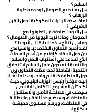
السلام ؟
هل يستطيع الصومال لوحده محاربة
الإرهاب ؟
لماذا هذه الزيارات المكوكية لدول القرن
الافريقي ؟
هل اثيوبيا صادقة في تعاونها مع
الصومال وماذا تريد اثيوبيا من الصومال ؟
وماهي نتائج هذه الزيارة الي اثيوبيا ؟
لقـد أصبح التعاون الاقتصاديـ والسياسي
بين دول الايقاد كإقليم من أهـم السمات
التي تساعد علي استتباب الامن والسلام
والتنمية لانه بدون عامل السلام لا تتحقق
التنمية الشاملة تحت مظلة التعاون بين
دول المنطقة كاقليم واحد ، وهذا ما أشـار
إليـه مؤخـراً رئيـس الوزراء الإثيـوبي، حيـث
أكـد “أن المشـروع-التكامل الإقليمي –
سيصـب في مصلحـة الأمـن والاستقـرار
بالمنطقـة، وسيضـع حداً للفقـر والبطالـة
في المنطقـة، ويرفـع مستـوى معيشـة
سكانها.