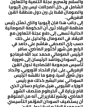
والسلام وتسريع عجلة التنمية والتعاون
الشامل في كل المجالات ليس بين إثيوبيا
والصومال فقط بل بين دول منطقة القرن
الافريقي .
إلى جانب هذا فإن إثيوبيا والتي تمثل رئيس
منظمة الإيقاد ترى أن الحكومة الصومالية
الحالية تسعى إلى دفع عجلة التعاون مع
الايقاد في الصومال .والدليل علي ذلك
حسب راي الصحفي هاشم علي حامد في
الرابع من شهر أكتوبر الماضي، سافر
الرئيس الصومالي محمد عبد الله فرماجو
إلى السودان،وناشد الرئيسان إلى ضرورة
تأسيس مجموعة اقتصادية لدول القرن
الإفريقي على غرار الاتحاد الأوروبي، واتحاد
دول شرق آسيا، وهو ما ناقشه الرئيس
السوداني عمر البشير كذلك مع رئيس
الوزراء الاثيوبي هيل ماريام دسالن الذي
قام بزيارة الى الخرطوم منتصف الشهر
الماضي، وتشير تقارير إلى أنه من المتوقع
أن يستضيف السودان المؤتمر التأسيسي
للمجموعة الاقتصادية لدول القرن