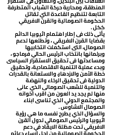
العلاقات بين البلدين، والتعاون في استقرار
المنطقة، ومحاربة حركة الشباب المتطرفة
التابعة لتنظيم القاعدة التي تقاتل
الحكومة الصومالية والقرن الافريقي
ككل .
يأتى ذلك فى إطار اهتمام اثيوبيا الدائم
بقضايا القرن الافريقي ، وتطلعها لدعم
الصومال، التى استكملت انتخابيها
وبرلمانها بانتخاب الرئيس الحالي فرماجو ،
ومساعدتها فى تحقيق الاستقرار السياسى
وبدء عملية التنمية الاقتصادية، وتحقيق
خطة الأمن والازدهار، والاستعانة بالقدرات
الدولية فى تحقيق الرخاء والنهضة
والتنمية للشعب الصومالى الذي عانى
منها لم يجد يد العون من اقرب اخوانه
والمجتمع الدولي الذي تناسى ابناء
الصومال الاشاوس .
والسؤال الذي يطرح نفسه ما هي رؤية
اثيوبيا والرئيس الصومالي لدول القرن
الافريقي تحت مظلة الايقاد في دعم
الحكومة الصومالية من اجل ارساء دعائم