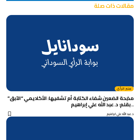
مقالات ذات صلة
منبر الرأي
مذبحة الضعين شفاء الكتابة أم تشفيها: الأكاديمي “الآبق”
.. بقلم: د. عبد الله علي إبراهيم
د.عبد الله علي ابراهيم