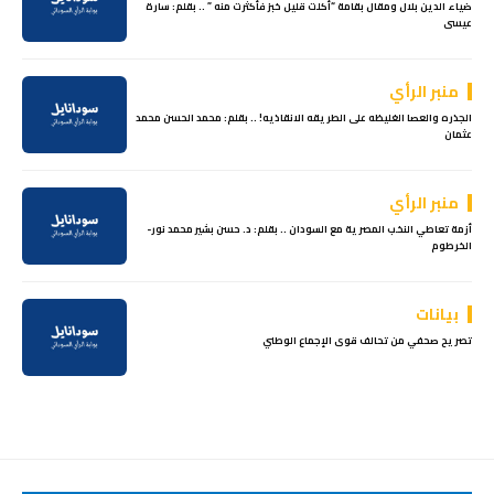
ضياء الدين بلال ومقال بقامة “أكلت قليل خبز فأكثرت منه ” .. بقلم: سارة
عيسى
منبر الرأي
الجذره والعصا الغليظه على الطريقه الانقاذيه! .. بقلم: محمد الحسن محمد
عثمان
منبر الرأي
أزمة تعاطي النخب المصرية مع السودان .. بقلم: د. حسن بشير محمد نور-
الخرطوم
بيانات
تصريح صحفي من تحالف قوى الإجماع الوطني