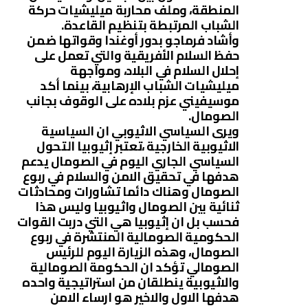
المنطقة، وملف محاربة ميليشيات حركة
الشباب المرتبطة بتنظيم القاعدة.
وأشاد فرماجو بدور أوغندا وقواتها ضمن
حفظ السلام الأفريقية والتي تعمل على
إحلال السلام في البلاد، ومواجهة
ميليشيات الشباب الإرهابية، بينما أكد
موسيفيني عزم بلاده على الوقوف بجانب
الصومال.
ويرى السياسي الاثيوبي ان السياسية
الاثيوبية الخارجية ،تعتبر إثيوبيا التحول
السياسي الجاري اليوم في الصومال يدعم
هدفها في تحقيق الامن والسلام في ربوع
الصومال وهناك دائما تشاورات ومحادثات
ثنائية بين الصومال واثيوبيا وليس هذا
فحسب بل ان إثيوبيا هي التي دربت القوات
الحكومية الصومالية المنتشرة في ربوع
الصومال، وهذه الزيارة اليوم للرئيس
الصومالي تؤكد ان الحكومة الصومالية
والاثيوبية ينطلقان من استراتيجية واحده
هدفها الاول والاخير هو ارساء الامن