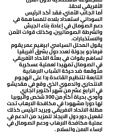
الأفريقي لاحقا.
أما الجانب الأمني، فقد أكد الرئيس
السوداني استعداد بلاده للمساهمة في
دعم الصومال في إعادة بناء الجيش
والشرطة الصوماليين، وكذلك قوات الأمن
والاستخبارات.
يقول المحلل السياسي ابرهيم عمر يقوم
فرماجو بجولة لعدد دول بشرق أفريقيا
تساهم بقوات في بعثة الاتحاد الأفريقي
في الصومال تمهيدا لعملية عسكرية
متوقعة ضد حركة الشباب الارهابية
التابعة لتنظيم القاعدة ردا على الهجوم
الانتحاري والدموي الذي وقع في مقديشو
في الرابع عشر من شهر أكتوبر الجاري
وأودي بحياة أكثر من 300 شخص واثيوبيا
لها دورا مشهودا في مكافحة الارهاب تحت
مظلة الاتحاد الافريقي ويريد الرئيس كذلك
تفعيل دور دول الايجاد للمزيد من الدعم في
عملية مكافحة الارهاب ودعم الصومال في
ارساء الامن والسلام .