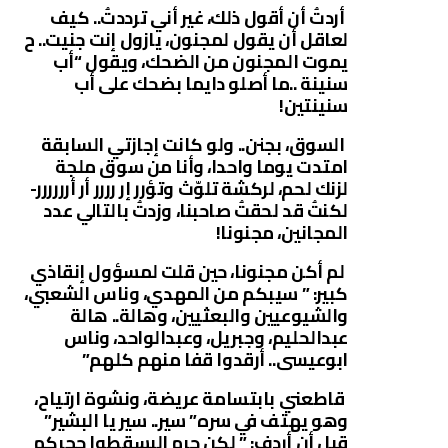
أردتُ أن أقول ذلك، غير أني ترددتُ.. كيف
لعاقل أن يقول لمجنون، يازول إنت جنيت.. ح
يموت المجنون من الضحك، ويقول “أب
سنينة ..ما أصلو دايما بضحك على أب
سنينتين!
السوق، بجنن.. ولو كانت إجازتي السابقة
امتدت يوما واحدا، وأنا من سوق ملجة
لزنك لحم، لركشة تلوّث وتؤرر إر رررر أر أرررررر-
لكنتُ قد لحقتُ صاحبنا، وزدتُ بالتالي عدد
المجانين، مجنونا!
لم أكن مجنونا، حين قلت لمسؤول إنقاذي
كبير: ” سيبكم من المهدي، وناس الشعبي،
والشيوعيين والبعثيين، وهالة.. هالة
عبدالحليم، وجبريل، وعبدالواحد، وناس
ابوعيسى.. أرقدوا قفا منهم كلهم”
قاطعني بابتسامة عريضة، ونشوة ارتياح،
وهو يهتف في سره” سير.. سير يا البشير”
قبل أن أردف: ” لكن حرم البسقطوا حجركم