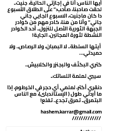
أيها الناس: أنا في إجازتي الحالية، جنيت..
لحقت صاحبنا، صاحب:” على الطلاق الأسبوع
دا كان ماجنيت، الاسبوع الجايي جاني
جاني” وأنا من هنا، كادر مهم من كوادر
الجبهة الثورية الأصل للنزول.. أحد الكوادر
النشطة لثورة المجانين، الجاية!
أيتها السلطة.. لا البمبان، ولا الرصاص.. ولا
حميدتي…
كتري البكتّف والبجنزر والكلابيش..
سيبي لملمة اللساتك..
دنقري أكتر، لملمي أي حجر في الخرطوم، إذا
ما أردتي طول ( الإستاندباى)، مع الناس
البتمرق.. تمرق تجدع.. تفلع!
hashem.karrar@gmail.com
/////////////