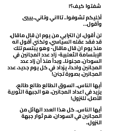
شفتوا كيف؟!
أخليكم تشوفوا.. تاااني وتاني..يييي
وأقول…
لن أقول، ان الترابي من يوم ان قال ماقال،
قد فقد عقله السياسي، ولكني أقول انه
منذ يوم ان قال ماقال- وهو يبتسم تلك
الإبتسامة الثعلبية- زاد عدد المجانين في
السودان، مجنونا.. وبدأ منذ أن زاد عدد
المجانين واحدا، يزداد في كل يوم جديد، عدد
المجانين، بصورة تجنن!
أيها الناس.. السوق الطالع طالع طالع،
يزيد في اعداد المجانين، هو الجبهة الثورية
الأصل، للنزول!
أيها الناس.. كل هذا العدد الهائل من
المجانين في السودان، هم ثوار جبهة
النزول..