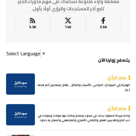
معمّقة وآراء متنوعة تساعدك على فهم ما وراء الخبر.
تابع آخر المستجدات والرؤى أولًا بأول.
5.5K
140
3.5K
Select Language
▼
يتصفح زوارنا الآن
منبر الرأي
الهجرة إلي السودان- الدواعي ، الأسباب والنتائج .. بقلم: إسماعيل آدم محمد
زين
منبر الرأي
وداعا سيدة الصمود، رحلت في هدوء وسلام وكانت لها صولات وجولات في
حب الخير وتقديس العمل والتفاني الأسري والمجتمعي والنضال بلا حدود