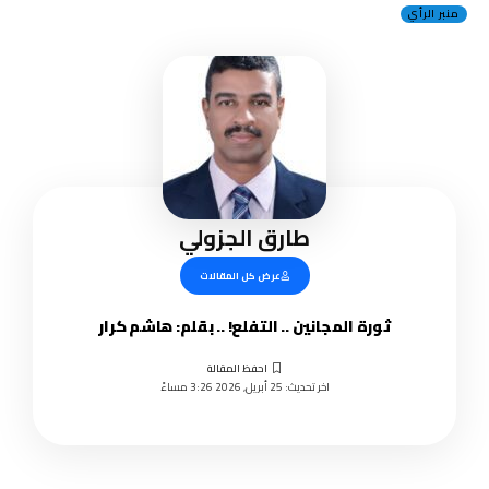
منبر الرأي
طارق الجزولي
عرض كل المقالات
ثورة المجانين .. التفلع! .. بقلم: هاشم كرار
اخر تحديث: 25 أبريل, 2026 3:26 مساءً