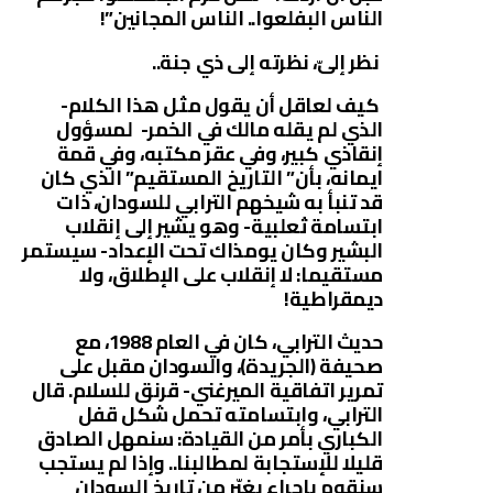
الناس البفلعوا.. الناس المجانين”!
نظر إلىّ، نظرته إلى ذي جنة..
كيف لعاقل أن يقول مثل هذا الكلام-
الذي لم يقله مالك في الخمر- لمسؤول
إنقاذي كبير، وفي عقر مكتبه، وفي قمة
ايمانه، بأن” التاريخ المستقيم” الذي كان
قد تنبأ به شيخهم الترابي للسودان، ذات
ابتسامة ثعلبية- وهو يشير إلى إنقلاب
البشير وكان يومذاك تحت الإعداد- سيستمر
مستقيما: لا إنقلاب على الإطلاق، ولا
ديمقراطية!
حديث الترابي، كان في العام 1988، مع
صحيفة (الجريدة)، والسودان مقبل على
تمرير اتفاقية الميرغني- قرنق للسلام. قال
الترابي، وابتسامته تحمل شكل قفل
الكباري بأمر من القيادة: سنمهل الصادق
قليلا للإستجابة لمطالبنا.. وإذا لم يستجب
سنقوم بإجراء يغيّر من تاريخ السودان