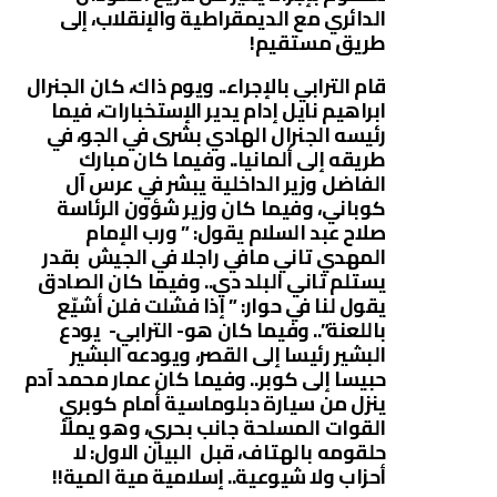
الدائري مع الديمقراطية والإنقلاب، إلى
طريق مستقيم!
قام الترابي بالإجراء.. ويوم ذاك، كان الجنرال
ابراهيم نايل إدام يدير الإستخبارات، فيما
رئيسه الجنرال الهادي بشرى في الجو، في
طريقه إلى ألمانيا.. وفيما كان مبارك
الفاضل وزير الداخلية يبشر في عرس آل
كوباني، وفيما كان وزير شؤون الرئاسة
صلاح عبد السلام يقول: ” ورب الإمام
المهدي تاني مافي راجلا في الجيش بقدر
يستلم تاني البلد دي.. وفيما كان الصادق
يقول لنا في حوار: ” إذا فشلت فلن أشيّع
باللعنة”.. وفيما كان هو- الترابي- يودع
البشير رئيسا إلى القصر، ويودعه البشير
حبيسا إلى كوبر.. وفيما كان عمار محمد آدم
ينزل من سيارة دبلوماسية أمام كوبري
القوات المسلحة جانب بحري، وهو يملأ
حلقومه بالهتاف، قبل البيان الاول: لا
أحزاب ولا شيوعية.. إسلامية مية المية!!