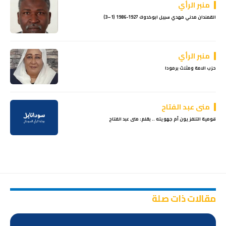
منبر الرأي
القمندان مدني مهدي سبيل ابوكدوك 1927-1986 (1–3)
منبر الرأي
حزب الامة ومثلث برمودا
منى عبد الفتاح
قومية التلفزيون أم جهويته .. بقلم: منى عبد الفتاح
مقالات ذات صلة