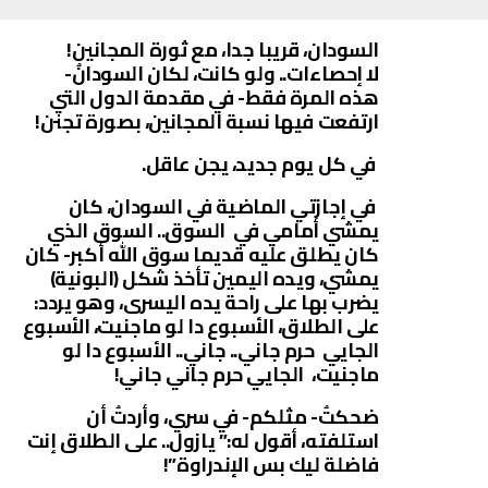
السودان، قريبا جدا، مع ثورة المجانين!
لا إحصاءات.. ولو كانت، لكان السودانُ-
هذه المرة فقط- في مقدمة الدول التي
ارتفعت فيها نسبة المجانين، بصورة تجنن!
في كل يوم جديد، يجن عاقل.
في إجازتي الماضية في السودان، كان
يمشي أمامي في السوق.. السوق الذي
كان يطلق عليه قديما سوق الله أكبر- كان
يمشي، ويده اليمين تأخذ شكل (البونية)
يضرب بها على راحة يده اليسرى، وهو يردد:
على الطلاق، الأسبوع دا لو ماجنيت، الأسبوع
الجايي حرم جاني.. جاني.. الأسبوع دا لو
ماجنيت، الجايي حرم جاني جاني!
ضحكتُ- مثلكم- في سري، وأردتُ أن
استلفته، أقول له:” يازول.. على الطلاق إنت
فاضلة ليك بس الإندراوة”!