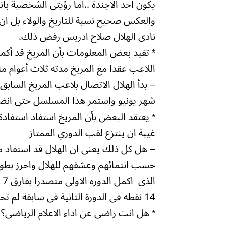
يكون احد الاجندة ..اما رؤيتى الشخصية با
والعكس صحيح نسبة للتاريخ والولاء بل ان 
نادى الهلال صلاح ادريس رفض ذلك.
* تفيد بعض المعلومات بأن المريخ قد أكم
اللاعب عقدا مع المريخ مدته ثلاث أعوام 
– بدأ الهلال الاتصال بلاعب المريخ السا
شهر يونيو واستمر هذا المسلسل حتى انضم 
* يعتقد البعض بأن المريخ استفاد استفادة
غيبة ان ينتزع لقب الدوري الممتاز
– هل كل ذلك يعنى ان الهلال قد استفاد من
حسب انتمائهم وعشقهم للهلال واحرز بطول
ا
14 نقطه فى الدورة الثانية فى سابقة لم تحدث فى العالم وهل يعنى ذلك ماحدث تم بفعل فاعل.
* هل انت راضى عن اداء الاعلام الرياضى؟