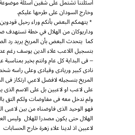
أسئلتنا تشتمل على شقين أسئلة موضوعة 
وخارج السودان على طرحها عليكم.
* يتهمكم البعض بأنكم وراء رحيل قودوي
وداريوكان من الهلال في خطة تستهدف ضرب
كما يتحدث البعض بأن المريخ يريد رد الص
بتسجيل اللاعب علاء الدين يوسف رغم عدم ح
– فى البداية كل عام وانتم بخير بمناسبة 
نادى كبير وريادى وقيادى وعلى راسه شخصية
المريخ بتسجيله لافضل لاعبي ارتكاز فى ال
على لاعب او لاعبين بل على الاسم الذى يحم
ولم ندخل معه فى مفاوضات ولكم التق بال
فهو الوحيد الذى فاوضناه من بين لاعبى ا
الهلال حتى يكون مصدرا للهلال وليس العكس
لاعبين اذ لدينا علاء زهرة خارج الحسابا