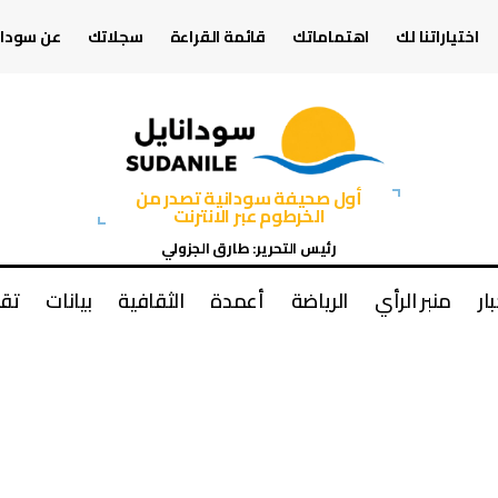
اختياراتنا لك
اهتماماتك
قائمة القراءة
سجلاتك
عن سودان
أول صحيفة سودانية تصدر من
الخرطوم عبر الانترنت
رئيس التحرير: طارق الجزولي
بار
منبر الرأي
الرياضة
أعمدة
الثقافية
بيانات
تقا