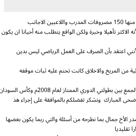
نه الاكثر تأهيلا وخبرة ولكن الواقع يتطلب منه أحيانا ان يكون
ني اعتقد بأن الصرف على العمل الرياضي ليس بدين
ية من المريخ والاخلاق كانت تحتم عليه ثبات موقفه
الاخ الكريم جمال الوالي في البدء نهنئكم بالجمع بين بطولتي الدوري الممتاز لعام 2008م وكأس السود
 الاضحى المبارك ونشكر تفضلكم بالموافقة على إجراء هذ
 الأخ جمال بما نطرحه من أسئلة والتي ربما يكون بعضها
را تقليديا