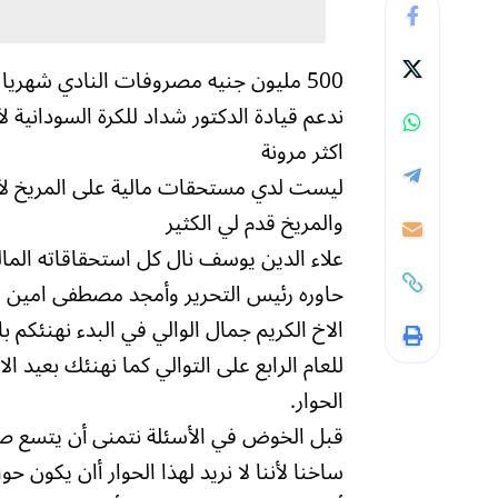
500 مليون جنيه مصروفات النادي شهريا منها 150 مصروفات المدرب واللاعبين الاجانب
ندعم قيادة الدكتور شداد للكرة السودانية لأ
اكثر مرونة
ليست لدي مستحقات مالية على المريخ لأن
والمريخ قدم لي الكثير
علاء الدين يوسف نال كل استحقاقاته المال
حاوره رئيس التحرير وأمجد مصطفى امين
للعام الرابع على التوالي كما نهنئك بعيد
الحوار.
قبل الخوض في الأسئلة نتمنى أن يتسع صدر
ساخنا لأننا لا نريد لهذا الحوار أان يكون حوا