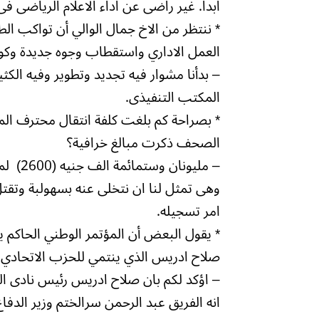
ابدا. غير راضى عن اداء الاعلام الرياضى فى 
* ننتظر من الاخ جمال الوالي أن تواكب ال
العمل الاداري واستقطاب وجوه جديدة وكوادر
– بدأنا مشوار فيه تجديد وتطوير وفيه الكث
المكتب التنفيذى.
* بصراحة كم بلغت كلفة انتقال محترف الم
الصحف ذكرت مبالغ خرافية؟
وهى تمثل لنا ان نتخلى عنه بسهولبة وتقت
امر تسجيله.
* يقول البعض أن المؤتمر الوطني الحاكم 
صلاح ادريس الذي ينتمي للحزب الاتحادي 
– اؤكد لكم بان صلاح ادريس رئيس نادى اله
انه الفريق عبد الرحمن سرالختم وزير الدفا