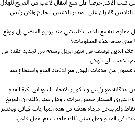
ننى كنت الاكثر حرصا على منع انتقال لاعب من المريخ للهلال
الناديين قادران على تصدير اللاعبين للخارج ولكن رئيس
ل مفاوضاته مع اللاعب كليتشي منذ يونيو الماضي بل ووقع
ما مدى صحة هذه المعلومات؟
بق علاء الدين يوسف فى شهر ابريل ومنعه من تجديد عقده فى
اللاعب الى الهلال.
 قصوى من خلافات الهلال مع الاتحاد العام واستطاع بعد
 علاقاته مع رئيس وسكرتير الاتحاد السودانى لكرة القدم
ة الدوري الممتاز خمس مرات ، وهل يعنى ذلك ان المريخ
لذى اكمل الدوره الاولى متصدرا بفارق 7 نقاط ولم يدخل مرماه هدف فى هذه المباريات فياتى ويخسر