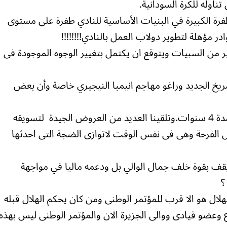
تناوله للكرة السودانية.
طفرة الكبيرة في البنيات الأساسية للنادي طفرة على مستوى
 مؤهلة لتطوير دولاب العمل بالنادي!!!!!!!!
ير من السبيات ويتوقع ان يكتمل بتغيير الوجوه الموجودة فى
ريخ الجديد وراغو مهاجم انيمبا النيجيري خاصة وأن بعض
– مليونان وستمائمة الف جنيه (2600) لمدة 4 سنوات.وتلقينا العديد من العروض الجيدة لتسويقه
ل الفرحة وهى فى نفس الوقت لاتوازى الضجة التى احدثها
يقف بقوة خلف جمال الوالي بل ودعمه ماليا في مواجهة
؟
لال هو الا قرب للمؤتمر الوطنى ومن كان يحكم الهلال قبله
ع وعضو قيادى ووالى الجزيرة الان والمؤتمر الوطنى ليس بهذه