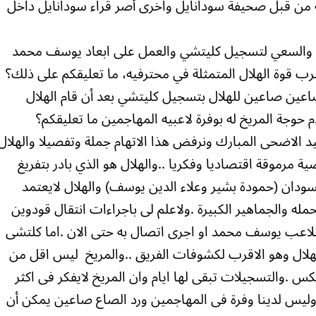
من قبل صحيفة سودانايل واخرى أصر قراء سودانايل داخل
ن والسعي لتسجيل كليتشي والعمل على ابعاد يوسف محمد
 قوة الهلال المتمثلة في محترفيه، ما تعليقكم على ذلك؟
اعين صاعين للهلال بتسجيل كليتشي بعد أن قام الهلال
وجة المريخ له بوفرة لاعبيه المهاجمين ما تعليقكم؟
عيد الاضحى المبارك ونرفض هذا الاتهام جملة وتفصيلا والهلال
 مرموقة اقتصاديا وفكريا ..والهلال هو الذي بادر بتفريغ
سودان (حمودة بشير وعلاء الدين يوسف) والهلال لايعتمد
له والجماهير الكبيرة .ولاعلم لى باجراءات انتقال قودوين
لاعب يوسف محمد او اجرى اتصال به حتى الان .اما كلتشى
لهلال وهو الاقرب لكشوفات الفريق ..والمريخ ليس اقل من
 .والتسجيلات تبقى لها ايام وان المريخ لايفكر فى اكثر
ت وليس لدينا وفرة فى المهاجمين ورد الصاع صاعين يمكن أن