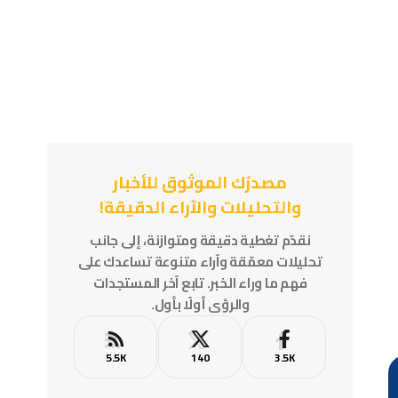
مصدرُك الموثوق للأخبار
والتحليلات والآراء الدقيقة!
نقدّم تغطية دقيقة ومتوازنة، إلى جانب
تحليلات معمّقة وآراء متنوعة تساعدك على
فهم ما وراء الخبر. تابع آخر المستجدات
والرؤى أولًا بأول.
5.5K
140
3.5K