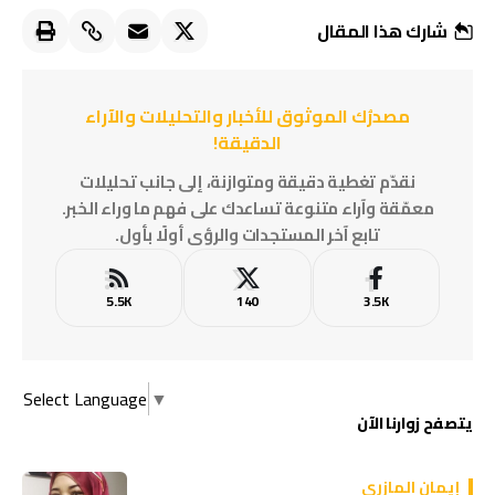
شارك هذا المقال
مصدرُك الموثوق للأخبار والتحليلات والآراء
الدقيقة!
نقدّم تغطية دقيقة ومتوازنة، إلى جانب تحليلات
معمّقة وآراء متنوعة تساعدك على فهم ما وراء الخبر.
تابع آخر المستجدات والرؤى أولًا بأول.
5.5K
140
3.5K
Select Language
▼
يتصفح زوارنا الآن
إيمان المازري