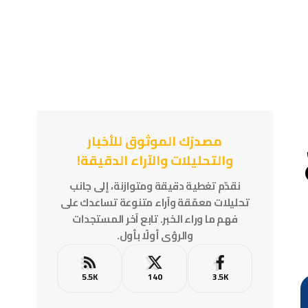
مصدرُك الموثوق للأخبار
والتحليلات والآراء الدقيقة!
نقدّم تغطية دقيقة ومتوازنة، إلى جانب
تحليلات معمّقة وآراء متنوعة تساعدك على
فهم ما وراء الخبر. تابع آخر المستجدات
والرؤى أولًا بأول.
5.5K
140
3.5K