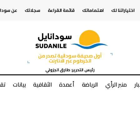
اختياراتنا لك
اهتماماتك
قائمة القراءة
سجلاتك
عن سودان
أول صحيفة سودانية تصدر من
الخرطوم عبر الانترنت
رئيس التحرير: طارق الجزولي
بار
منبر الرأي
الرياضة
أعمدة
الثقافية
بيانات
تقا