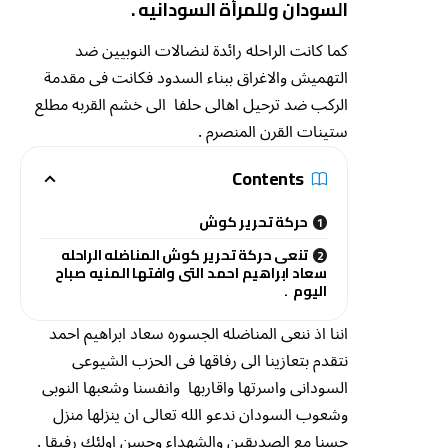
السودان وللمرأة السودانيه .
كما كانت الراحله رائدة لنضالات النوبيين ضد
التهميش والاغراق ببناء السدود فكانت فى مقدمة
الركب ضد ترحيل اهالى حلفا الى خشم القربه مطلع
ستينات القرن المنصرم .
Contents
حركة تحرير كوش
تنعى حركة تحرير كوش المناضله الراحله
سعاد ابراهيم احمد التى وافتها المنيه صباح
اليوم .
اننا اذ ننعى المناضله الجسوره سعاد ابراهيم احمد
نتقدم بتعازينا الى رفاقها فى الحزب الشيوعى
السودانى واسرتها واقاربها وانفسنا وشعبها النوبى
وشعوب السودان ندعو الله تعالى ان ينزلها منزل
حسنا مع الصديقين والشهداء وحسن اولئك رفيقا .