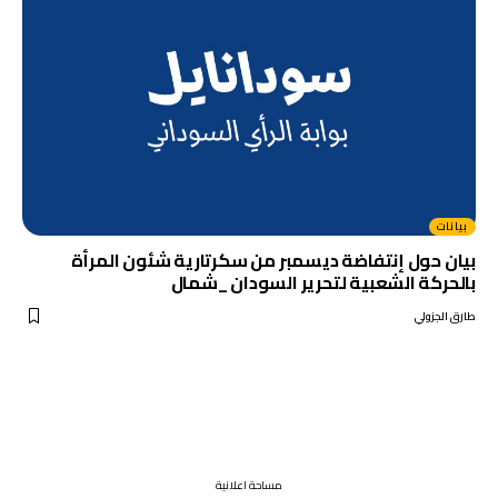
بيانات
بيان حول إنتفاضة ديسمبر من سكرتارية شئون المرأة
بالحركة الشعبية لتحرير السودان _شمال
طارق الجزولي
مساحة اعلانية