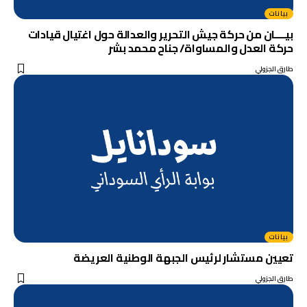
بيانات
بيــــان من حركة جيش التحرير والعدالة حول اغتيال قيادات
حركة العدل والمساواة/ جناح محمد بشر
طارق الجزولي
بيانات
تعيين مستشار لرئيس الجبهة الوطنية العريضة
طارق الجزولي