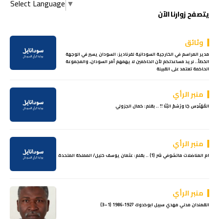
Select Language
▼
يتصفح زوارنا الآن
وثائق
مدير المراسم في الخارجية السودانية لفرناديز: السودان يسير في الوجهة
الخطأ.. نريد مساعدتكم لأن الحاكمين لا يهمهم أمر السودان، والمجموعة
الحاكمة تعتمد على القبيلة
منبر الرأي
المُهَنْدِس جَا ورَسَمْ البُنَا !! .. بقلم: كمال الجزولي
منبر الرأي
ام المناضلات ماتشوفي شر (1) .. بقلم: عثمان يوسف خليل/ المملكة المتحدة
منبر الرأي
القمندان مدني مهدي سبيل ابوكدوك 1927-1986 (1–3)