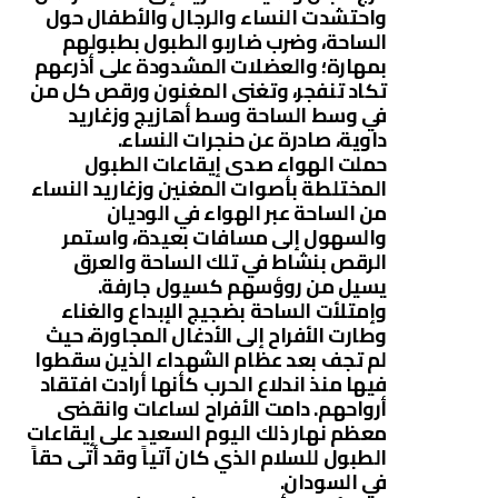
واحتشدت النساء والرجال والأطفال حول
الساحة، وضرب ضاربو الطبول بطبولهم
بمهارة؛ والعضلات المشدودة على أذرعهم
تكاد تنفجر، وتغنى المغنون ورقص كل من
في وسط الساحة وسط أهازيج وزغاريد
داوية، صادرة عن حنجرات النساء.
حملت الهواء صدى إيقاعات الطبول
المختلطة بأصوات المغنين وزغاريد النساء
من الساحة عبر الهواء في الوديان
والسهول إلى مسافات بعيدة، واستمر
الرقص بنشاط في تلك الساحة والعرق
يسيل من روؤسهم كسيول جارفة.
وإمتلأت الساحة بضجيج الإبداع والغناء
وطارت الأفراح إلى الأدغال المجاورة، حيث
لم تجف بعد عظام الشهداء الذين سقطوا
فيها منذ اندلاع الحرب كأنها أرادت افتقاد
أرواحهم. دامت الأفراح لساعات وانقضى
معظم نهار ذلك اليوم السعيد على إيقاعات
الطبول للسلام الذي كان آتياً وقد أتى حقاً
في السودان.