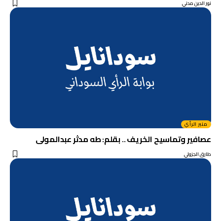
نور الدين مدني
منبر الرأي
عصافير وتماسيح الخريف .. بقلم: طه مدثر عبدالمولى
طارق الجزولي