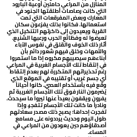
المنازل من المراعي حاملين أوعية البارود
التي كانت رصاصات أطلقتها الجنود في
المعارك وبعض المفرقعات التي تمت
استعمالها. فكانوا بذلك يفزعون سكان
القرية ويعيدون إلى ذاكرتهم التنكيل الذي
تعرضوا له وفظائع الحرب ورعبها الشنيع.
أثار ذلك الخوف والقلق في نفوس الآباء
والأمهات وخلق فيهم شعور دائم بأن
أبناءهم سيصيبهم مكروه إذا ما استمروا
في إلتقاط تلك الأجسام الغربية في المراعي
رغم تحذيراتهم المتكررة لهم بعدم إلتقاط
أي جسم غريب أو تقليبه في الموقع الذي
وقع فيه بأستخدام العصي. كانوا أحياناً
يُضرمون النار فوق تلك الأجسام الغريبة ثم
يفرون ويقفون بعيداً عنها ليروا ما سيحدث.
ونادراً ما كانت تلك الأجسام تتفجر، وإذا
تفجرت إحداها؛ يصبح ذلك مصدر سعادتهم
طول اليوم وحديث يرددونه على مسامع
أصدقاؤهم حين يعودون من المراعي في
المساء.