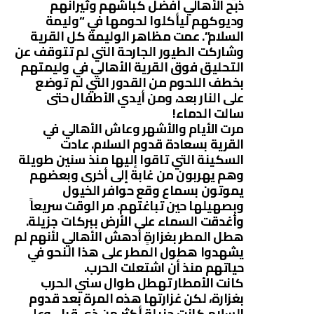
ذبح الأهالي أفضل كباشهم وثيرانهم
وديوكهم ليأكلوا لحومها في “وليمة
السلام”. عمت مظاهر الوليمة كل القرية
وشاركت الطيور الجارحة التي لم تتوقف عن
التحليق فوق القرية الأهالي في وليمتهم
بخطف اللحوم من القدور التي لم توضع
على النار بعد، ومن أيدي الأطفال حتى
سالت الدماء!
مرت الأيام والأشهر وعاش الأهالي في
القرية بسعادة قدوم السلام. عادت
السكينة التي تاقوا إليها منذ سنين طويلة
وهم يهربون من غابة إلى أخرى وبعضهم
يموتون بسماع وقع حوافر الخيول
وبصهيلها حين تباغتهم. مر الوقت سريعاً
وأغدقت السماء على الأرض ببركات جزيلة.
هطل المطر بغزارةٍ أدهش الأهالي لأنهم لم
يشهدوا هطول المطر على هذا النحو في
حياتهم منذ أن اشتعلت الحرب.
كانت الأمطار تهطل طوال سني الحرب
بغزارة، لكن غزارتها هذه المرة بعد قدوم
السلام كانت جزيلة أكثر من ذي قبل. وعلى