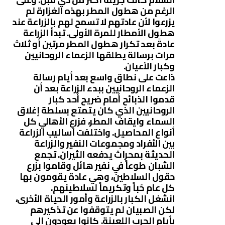
الرغم من هطول المطر بهذه الغزارة لم
يزرعوا لأن عادتهم لا تسمح لهم بالزراعة عند
هطول الأمطار للمرة الأولى. تبدأ الزراعة
عادةً بعد تكرار هطول المطر مرتين أو ثلاث
مرات برسالة يطلقها الزعماء الروحانيين
وكبار الأعيان.
ذاعت على نطاق واسع بعد أيام رسالة
الزعماء الروحانيين ببدء الزراعة بعد أن
قدموا الذبائح أمام ضريح أحد كبار
الروحانيين الذي كان يتمتع بسلطة إغلاق
السماء وايقاف المطر، فزرع الأهالي كل
أنواع المحاصيل. واختلفت أساليب الزراعة
بين الأفراد ومجموعات النفير والزراعة
الحديثة بمحراث يدفعه الثيران. تجمع
الشبان طوعاً في نفير هائل وقاموا بزرع
حقول السلاطين، وهي عادة يقومون بها
كل عام حُباً وتكريماً لسلاطينهم.
انشغل الكبار بالزراعة وأمور الحياة الأخرى،
لكن الصبيان لم يتوقفوا عن تذكيرهم
بأيام الحرب اللعينة. كانوا يعودون إلى