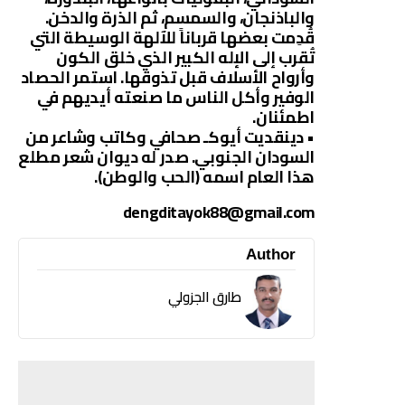
والباذنجان، والسمسم، ثم الذرة والدخن.
قُدِمت بعضها قرباناً للآلهة الوسيطة التي
تُقرب إلى الإله الكبير الذي خلق الكون
وأرواح الأسلاف قبل تذوقها. استمر الحصاد
الوفير وأكل الناس ما صنعته أيديهم في
اطمئنان.
• دينقديت أيوكـ صحافي وكاتب وشاعر من
السودان الجنوبي. صدر له ديوان شعر مطلع
هذا العام اسمه (الحب والوطن).
dengditayok88@gmail.com
Author
طارق الجزولي