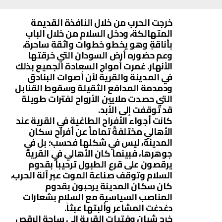
خرجت الحرب من خلال النافذة القديمة
المتهالكة، ودخل السلام من خلال الباب
بأناقةٍ وهو يخطو خطوات واثقة ساحرة،
وعم حضوره أرض السودان التي خرقتها
الأنهار. غمرت أمواج السعادة الجميع بذلك
في المدينة والقرية لأن أصوات البنادق
ودمدمة المدافع الثقيلة وسقوط القنابل
التي حصدت ملايين الأرواح لفترات طويلة
قد توقفت إلى الأبد.
كانت أجواء الأفراح الطاغية في القرية عند
الأهالي مختلفةً تماماً عن أفراح سكان
المدينة، ليس في شكلها فحسب؛ بل في
جوهرها، فبينما كان الأهالي في القرية
يرقصون على قرع الطبول ترحيباً بقدوم
السلام وتوقف صناعة الموت عبر آلة الحرب،
كان سكان المدينة يرحبون بقدوم
المناصب السياسية مع السلام بشعارات
دغدغت المشاعر وألبتها عبثاً.
خرج شبان وفتيات القرية إلى ساحة الرقص