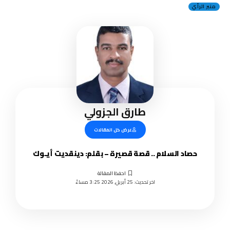
منبر الرأي
طارق الجزولي
عرض كل المقالات
حصاد السلام .. قصة قصيرة – بقلم: دينقديت أيـوك
اخر تحديث: 25 أبريل, 2026 3:25 مساءً