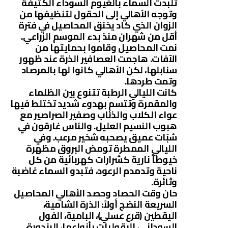
تلبدت السماء بالغيوم السوداء الكثيفة
وتوجه الأهالي إلى الحقول لتنظيفها من
الزوان الذي كاد يخنق المحاصيل في فترة
أقل من شهران منذ بدء الموسم الزراعي.
نمت المحاصيل وقاموا بحمايتها من
الآفات. هاجمت العصافير الذرة عند ظهور
سنابلها، لكن الأهالي كانوا لها بالمرصاد
وتمت طردها.
كانت الليالي الرطبة تتنوع بين الظلماء
والمقمرة وتتسم بهدوء شديد تختلط فيها
عواء الكلاب والذئاب وصفير الصراصير مع
هبوب النسيم العليل. والناس غارقون في
سُبَات عميق يصحبه شخير مرعب. وفي
الليالي الممطرة تومض البروق مظهرة
خيوطاً نارية كشرارات كهربائية من كل
ناحية وتدمدم الرعود، فتبدو السماء غاضبة
وثائرة.
حان وقت الحصاد وحصد الأهالي المحاصيل
السريعة النضج أولاً: الذرة الشامية،
اليقطين (قرع عسلي)، البامية، الفول
السوداني، البقوليات بأنواعها، البندورة،