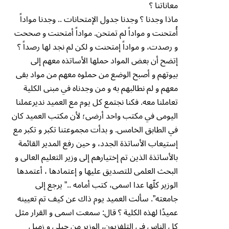
معاناتنا ؟
ماذا وجدنا ؟ وجدنا جدول الإمتحانات .. وجدنا مواداً
أُمتحنت و مواداً لم تمتحن. مواداً أمتحنت و صححت
و رصدت، و مواداً إمتحنت و لكن لم نجد لها رصداً ؟
إتضح أن بعض المواد حملها الأساتذه معهم إلى
بيوتهم و أصبح الوضع من حملوه معهم من مواد بقى
معهم و لم نطالبهم به و من وجدناه في مبنى الكلية
تعاملنا معه. فكنا نجتمع كل يوم مع العميد نديرعملنا
اليومى في مكتب واحد أرضى؛ لأن مكتب العميد كان
في الطابق الخامس. و بدأت مجموعتنا تكبر و تكبر مع
إستيعاب الأساتذة الجدد، و حين رفع المدير القائمة
بالأساتذة الذين تم إختيارهم إلى وزير التعليم العالى و
البحث العلمى للتصديق عليها و إعتمادها ، أعتمدها
الوزير كلّها عدا اسمى، كتب أمامه ..” يرجع إلى
جامعته”. سألت العميد يوم ذاك عن كيف تم تعيينه
عميدًا لهذه الكلية ؟ قال: سمعت اسمى و القرار مثل
كل الناس في التلفزيون، الوزير من جيلى و زميل