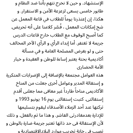
الإستشهاد. و حين لا نخرج نتهم بأننا ضد النظام و
طابور خامس يسعى لزعزعة الأمن و الاستقرار. و
هكذا، إن إعتذرنا يوماً للطلاب في قاعة المعمل عن
شح إمكانات المعمل ، فُسّر كلامنا على أنه تحريض.
كما أصبح الوقوف مع الطلاب خارج قاعات الدرس
جريمة لا تغتفر. أما إبداء الرأي و الرأي الآخر المخالف
حتى و لو بغرض المصلحة العامة و في مسألة
أكاديمية بحتة يعتبر إساءة للوطن و العقيدة و خيار
الأمة الحضارى
هذه العوامل مجتمعة بالإضافة إلى الإضرابات المتكررة
و إستقالة المدير وعوامل أخرى جعلت من المناخ
الأكاديمى مناخاً طارداً غير معافى مما جعلنى أقدم
إستقالتى. كتبت إستقالتى يوم 16 يونيو 1993 و
تركتها عند أحد الزملاء الأصدقاء ليقوم بتسليمها
للإدارة بعدمغادرتى الفاشر. و هذا ما تم بالفعل. و ذلك
لأن الإستقالة فى حد ذاتها تعتبر جريمة ضارة بالوطن و
تصب فى خانة تخريب موارد البلادالإقتصادية و