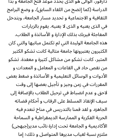
دارفور، الوالى هو الذى يحدد موعد فتح الجامعة و بدأ
الدراسة (كما إتضح من اللقاء السابق)، و وضع البرامج
الثقافية و الاجتماعية و تحديد مسار الجامعة، ويتدخل
في الذى يعنيه و الذى لا يعنيه. يقوم بالزيارات
المفاجئة فيربك بذلك الإدارة و الأساتذة و الطلاب.
هذه الجامعة الوليدة التي لم تكتمل مبانيها والتي كان
الكثيرون يعتبرونها جامعة مثالية كانت تشكو الكثير
المثير، كانت تشكو من مشاكل كثيرة و معقدة. تشكو
من نقص حاد في القاعات و المعامل و المعدات و
الأدوات و الوسائل التعليمية و الأساتذة و ضغط بعض
المقررات في زمن وجيز و تأجيل بعضها إلى وقت
لاحق و عدم انضباط في ترحيل الطلاب بالإضافة إلى
سيف الإنقاذ المسلط على الرقاب و أحكام قضاته
الجاهزه. و لقد قمنا بالتدريس في مناخ تنعدم فيه
الحرية الفكرية و الممارسة الديمقراطية و السماحة
الأكاديمية و الجامعة تحت إدارة نائب مدير(جبهجى)
ملتزم نسبة لغياب مديرها المتواصل و ذلك؛ إما