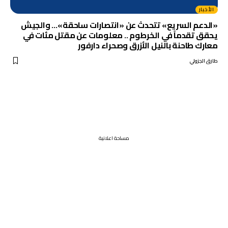
الأخبار
«الدعم السريع» تتحدث عن «انتصارات ساحقة»… والجيش
يحقق تقدماً في الخرطوم .. معلومات عن مقتل مئات في
معارك طاحنة بالنيل الأزرق وصحراء دارفور
طارق الجزولي
مساحة اعلانية