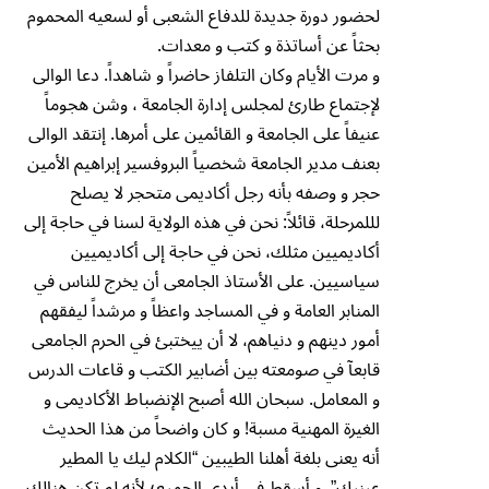
لحضور دورة جديدة للدفاع الشعبى أو لسعيه المحموم
بحثاً عن أساتذة و كتب و معدات.
و مرت الأيام وكان التلفاز حاضراً و شاهداً. دعا الوالى
لإجتماع طارئ لمجلس إدارة الجامعة ، وشن هجوماً
عنيفاً على الجامعة و القائمين على أمرها. إنتقد الوالى
بعنف مدير الجامعة شخصياً البروفسير إبراهيم الأمين
حجر و وصفه بأنه رجل أكاديمى متحجر لا يصلح
لللمرحلة، قائلاً: نحن في هذه الولاية لسنا في حاجة إلى
أكاديميين مثلك، نحن في حاجة إلى أكاديميين
سياسيين. على الأستاذ الجامعى أن يخرج للناس في
المنابر العامة و في المساجد واعظاً و مرشداً ليفقهم
أمور دينهم و دنياهم، لا أن ييختبئ في الحرم الجامعى
قابعآ في صومعته بين أضابير الكتب و قاعات الدرس
و المعامل. سبحان الله أصبح الإنضباط الأكاديمى و
الغيرة المهنية مسبة! و كان واضحاً من هذا الحديث
أنه يعنى بلغة أهلنا الطيبين “الكلام ليك يا المطير
عينيك”. و أسقط في أيدى الجميع؛ لأنه لم تكن هنالك