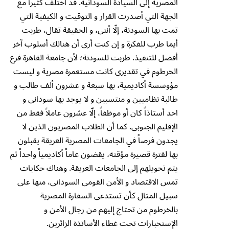
المصرية إلى السيادة السودانية. قد أختلف كثيراً مع
الجهة التي أصدرت القرار و التوقيت و الكيفية التي
تمت بها السودنة، إلّا أننى، و الحقيقة تقال، طربت
أيما طرب للفكرة و إن كنت أرى أن هنالك أسلوب آخر
أفضل للتنفيذ. طربت للسودنة؛ لأن جامعة القاهرة فرع
الخرطوم في تقديرى كانت مستعمرة مصرية و ليست
مؤوسسة أكاديمية، بها سبعة و عشرون ألف طالب و
طالبة نظاميين و منتسبين و لا يوجد بها سودانى و
احد أستاذاً كان أو موظفاً، إلّا عشرون عاملاً فقط من
الإقليم الجنوبى. كما أن الطلاب المصريون الذين لا
يجدون فرصاً في الجامعات المصرية العريقة يقبلون
بها لفترة قصيرة مؤقته، يقضون عاماً أكاديمياً واحداً ثم
يتم تحويلهم إلى الجامعات العريقة. وهناك حكايات
تمس الاقتصاد و الأمن القومى السودانى، منها على
سبيل المثال كأن تستدعى السفارة المصرية
بالخرطوم من تحتاج إليهم من رجال الأمن و
الإستخبارات تحت غطاء الأساتذة الزائرين.