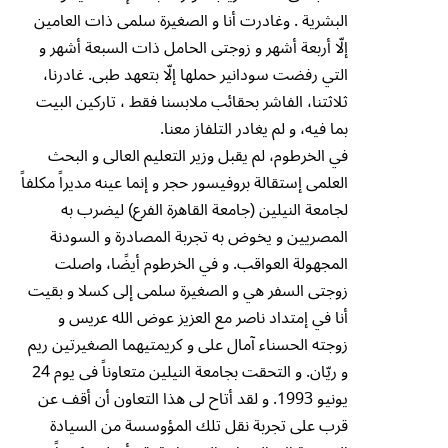
البشرية . وغادرت أنا و الصغيرة سلمى ذات العامين
إلّا أربعة أشهر و زوجتى الحامل ذات السبعة أشهر و
التي رفضت سودانير حملها إلّا بتعهد طبى. غادرنا،
ثلاثتنا، الفاشر بحقائب ملابسنا فقط ، تاركين البيت
بما فيه، و لم يغادر التلفاز معنا.
في الخرطوم، لم يقبل وزير التعليم العالى و البحث
العلمى إستقالة بروفيسور حجر و إنما عينه مديراً مكلفاً
لجامعة النيلين (جامعة القاهرة الفرع) ليضرب به
المصريين و يخوض به تجربة المصادرة و السودنة
المجهولة العواقب. و في الخرطوم أيضًا، واصلت
زوجتى السفر هي و الصغيرة سلمى إلى كسلا و بقيت
أنا في إمتداد ناصر مع العزيز عوض الله عريس و
زوجته الحسناء آمال على و كريمتيهما الصغيرتين ريم
و ريّان. و التحقت بجامعة النيلين متعاوناً فى يوم 24
يونيو 1993. و لقد أتاح لى هذا التعاون أن أقف عن
قرب على تجربة نقل تلك المؤوسسة من السيادة