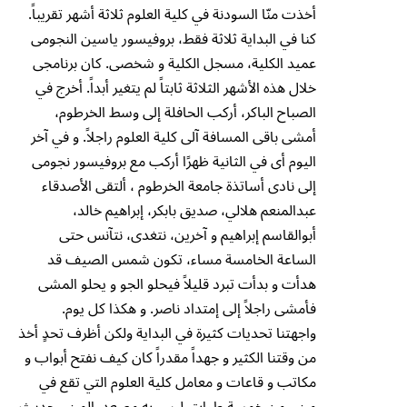
أخذت منّا السودنة في كلية العلوم ثلاثة أشهر تقريباً.
كنا في البداية ثلاثة فقط، بروفيسور ياسين النجومى
عميد الكلية، مسجل الكلية و شخصى. كان برنامجى
خلال هذه الأشهر الثلاثة ثابتاً لم يتغير أبداً. أخرج في
الصباح الباكر، أركب الحافلة إلى وسط الخرطوم،
أمشى باقى المسافة آلى كلية العلوم راجلاً. و في آخر
اليوم أى في الثانية ظهرًا أركب مع بروفيسور نجومى
إلى نادى أساتذة جامعة الخرطوم ، ألتقى الأصدقاء
عبدالمنعم هلالي، صديق بابكر، إبراهيم خالد،
أبوالقاسم إبراهيم و آخرين، نتغدى، نتآنس حتى
الساعة الخامسة مساء، تكون شمس الصيف قد
هدأت و بدأت تبرد قليلاً فيحلو الجو و يحلو المشى
فأمشى راجلاً إلى إمتداد ناصر. و هكذا كل يوم.
واجهتنا تحديات كثيرة في البداية ولكن أظرف تحدٍ أخذ
من وقتنا الكثير و جهداً مقدراً كان كيف نفتح أبواب و
مكاتب و قاعات و معامل كلية العلوم التي تقع في
مبنى من خمسة طوابق ليس به مصعد. المبنى حديث