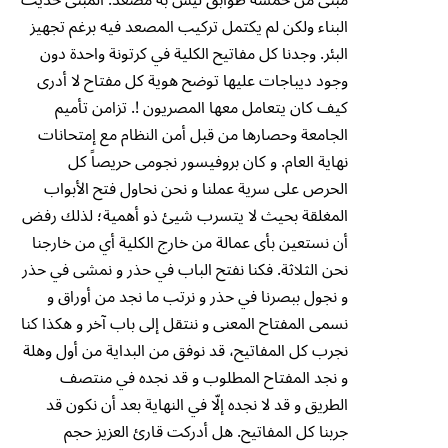
البناء ولكن لم يكتمل تركيب المصعد فيه برغم تجهيز
البئر. وجدنا كل مفاتيح الكلية في كرتونة واحدة دون
وجود ديباجات عليها توضح هوية كل مفتاح لا أدرى
كيف كان يتعامل معها المصريون !. تزامن تأميم
الجامعة وحصارها من قبل أمن النظام مع إمتحانات
نهاية العام. و كان بروفيسور نجومى حريصاً كل
الحرص على سرية عملنا و نحن نحاول فتح الأبواب
المغلقة بحيث لا يتسرب شيئ ذو أهمية؛ لذلك رفض
أن نستعين بأى عمالة من خارج الكلية أي من خارجنا
نحن الثلاثة. فكنا نفتح الباب في حذر و نمشى في حذر
و نجول ببصرنا في حذر و نرتب ما نجد من أوراق و
نسمى المفتاح المعنى و ننتقل إلى باب آخر و هكذا كنا
نجرب كل المفاتيح، قد نوفق من البداية من أول وهلة
و نجد المفتاح المطلوب و قد نجده في منتصف
الطريق و قد لا نجده إلّا في النهاية بعد أن نكون قد
جربنا كل المفاتيح. هل أدركت قارئ العزيز حجم