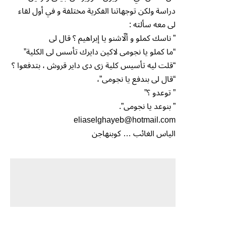
دراسة ولكن توجهاتنا الفكرية مختلفة و في أول لقاء
لى معه سألته :
” ناسك كملو و ألّاشنو يا إبراهيم ؟ قال لى
“ما كملو يا نجومى لاكين دايرك تأسس لى الكلية”
“قلت ليه تأسيس كلية زى دى داير قروش ، بتدفعوا ؟
“قال لى بندفع يا نجومى”،
” توعدو ؟”
” بنوعد يا نجومى”.
eliaselghayeb@hotmail.com
الياس الغائب … كوبنهاجن