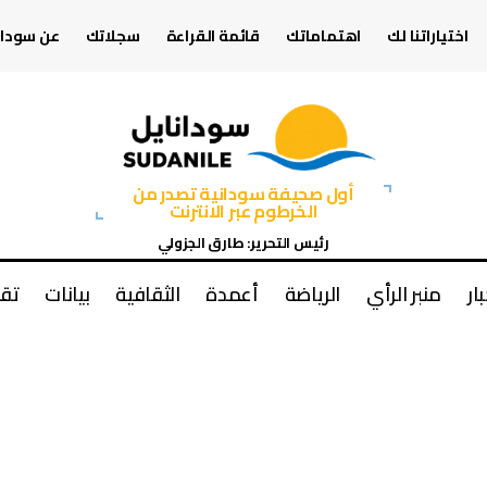
اختياراتنا لك
اهتماماتك
قائمة القراءة
سجلاتك
عن سودان
أول صحيفة سودانية تصدر من
الخرطوم عبر الانترنت
رئيس التحرير: طارق الجزولي
بار
منبر الرأي
الرياضة
أعمدة
الثقافية
بيانات
تقا