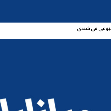
لشيوعي في شندي