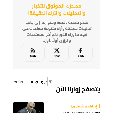
مصدرُك الموثوق للأخبار
والتحليلات والآراء الدقيقة!
نقدّم تغطية دقيقة ومتوازنة، إلى جانب
تحليلات معمّقة وآراء متنوعة تساعدك على
فهم ما وراء الخبر. تابع آخر المستجدات
والرؤى أولًا بأول.
5.5K
140
3.5K
Select Language
▼
يتصفح زوارنا الآن
إبراهيم شقلاوي
البرهان بين الخطاب والصمت…