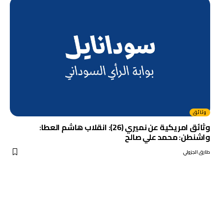
وثائق
وثائق امريكية عن نميري (26): انقلاب هاشم العطا:
واشنطن: محمد علي صالح
طارق الجزولي