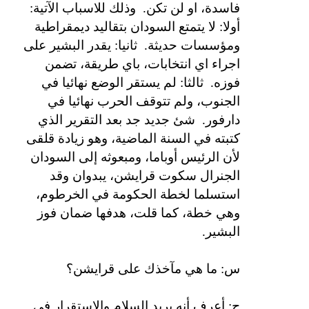
فاسدة، او لن تكن.
وذلك للاسباب الآتية:
أولا: لا يتمتع السودان بتقاليد ديمقراطية
ومؤسسات حديثة.
ثانيا: يقدر البشير على
اجراء اي انتخابات، باي طريقة، تضمن
فوزه.
ثالثا: لم يستقر الوضع نهائيا في
الجنوب، ولم تتوقف الحرب نهائيا في
دارفور.
شئ جديد جد بعد التقرير الذي
كتبته في السنة الماضية، وهو زيادة قلقى
لأن الرئيس أوباما، ومبعوثه إلى السودان
الجنرال سكوت قرايشن، يبدوان وقد
استسلما لخطة الحكومة في الخرطوم،
وهي خطة، كما قلت، هدفها ضمان فوز
البشير.
س: ما هي مآخذك على قرايشن؟
ج: أعرف أنه يريد السلام والاستقرار في