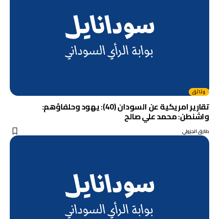
وثائق
تقارير امريكية عن السودان (40): يهود وحلفاؤهم:
واشنطن: محمد علي صالح
طارق الجزولي