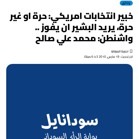
وثائق
خبير انتخابات امريكي: حرة او غير
حرة، يريد البشير ان يفوز ..
واشنطن: محمد علي صالح
اخر تحديث: 19 مارس, 2010 6:43 صباحًا