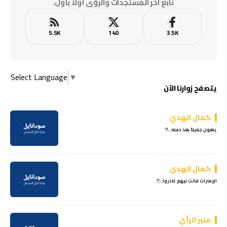
تابع آخر المستجدات والرؤى أولًا بأول.
5.5K
140
3.5K
Select Language
▼
يتصفح زوارنا الآن
كمال الهدي
ينعون جميلاً بعد دفنه..!!
كمال الهدي
الإمارات قالت ليهم غادروا..!!
منبر الرأي