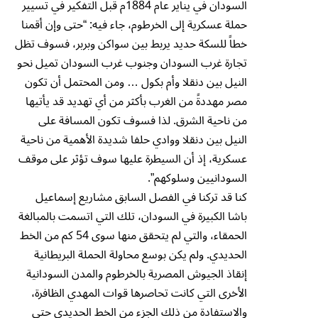
السودان في يناير عام 1884م قبل التفكير في تسيير
حملة عسكرية إلى الخرطوم، جاء فيه: “حتى وإن أقمنا
خطاً للسكة حديد يربط بين سواكن وبربر، فسوف تظل
تجارة غرب السودان وجنوب غرب السودان تميل نحو
النيل بين دنقلا وأم بكول … ومن المحتمل أن تكون
مصر مهددةً من الغرب بأكثر من أي تهديد قد يأتيها
من ناحية الشرق. لذا فسوف تكون المسافة على
النيل بين دنقلا ووادي حلفا شديدة الأهمية من ناحية
عسكرية، إذ أن السيطرة عليها سوف تؤثر على موقف
السودانيين وسلوكهم”.
كنا قد تركنا في الفصل السابق مشاريع إسماعيل
باشا الكبيرة في السودان، تلك التي اتسمت بالمبالغة
الحمقاء، والتي لم يتحقق منها سوى 54 كم من الخط
الحديدي. ولم يكن بوسع محاولة الحملة البريطانية
إنقاذ الجيوش المصرية بالخرطوم والمدن السودانية
الأخرى التي كانت تحاصرها قوات المهدي الظافرة،
والاستفادة من ذلك الجزء من الخط الحديدي حتى