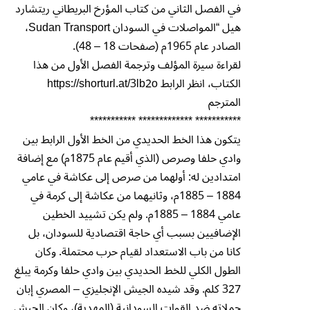
في الفصل الثاني من كتاب المؤرخ البريطاني ريتشارد
هيل “المواصلات في السودان Sudan Transport،
الصادر عام 1965م (صفحات 18 – 48).
لقراءة سيرة المؤلف وترجمة الفصل الأول من هذا
الكتاب، انظر الرابط https://shorturl.at/3lb2o
المترجم
*********** ************* ***********
يتكون هذا الخط الحديدي من الخط الأول الرابط بين
وادي حلفا وصرص (الذي أقيم عام 1875م) مع إضافة
امتدادين له: أولهما من صرص إلى عكاشة في عامي
1884 – 1885م، وثانيهما من عكاشة إلى كرمة في
عامي 1884 – 1885م. ولم يكن تشييد الخطين
الإضافيين بسبب أي حاجة اقتصادية للسودان، بل
كانا من باب الاستعداد لقيام حرب محتملة. وكان
الطول الكلي للخط الحديدي بين وادي حلفا وكرمة يبلغ
327 كلم. وقد شيده الجيش الإنجليزي – المصري إبان
حملاته ضد القوات السودانية (المهدية)، وكان الجيش