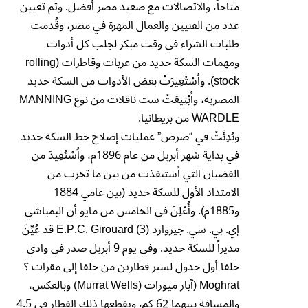
متاحاً، والاتصالات مع صعيد مصر أفضل. وتم تعيين
عدد من الفنيين والعمال المهرة في مصر، وقُدمت
طلبات الشراء في وقت مبكر لجلب كل أدوات
ومهمات السكة حديد من عربات وقاطرات (rolling
stock). واُسْتُعِيرَتْ بعض الأدوات من السكة حديد
المصرية، واُبْتِيعَتْ ست ناقلات من نوع MANNING
WARDLE من بريطانيا.
وبُدِئَتْ في “صرص” عمليات إصلاح خط السكة حديد
في بداية شهر أبريل من عام 1896م، واُسْتُفِيدَ من
القضبان التي اُستنقذت من بين ما تخرب من
الامتداد الأول للسكة حديد (بين عامي 1884
و1885م). وأُعْلِنَ في الخامس من مايو أن البمباشي
إي. بي. سي. جيروارد E.P.C. Girouard (3) قد عُيِّنَ
مديراً للسكة حديد. وفي يوم 9 أبريل صدر في وادي
حلفا أول جدول لسير قطارين من حلفا إلى مقرات ؟
Moghrat (آبار ميورات (Murrat Wells) وبالعكس،
والمسافة بينهما 62 كم، ويقطعها ذلك القطار في 4.5