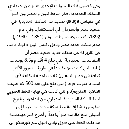
وفي غضون تلك السنوات الإحدى عشر بين امتدادي
السكك الحديدية، فكر البريطانيون والمصريون كثيراً
في مقياس gauge تمديدات السكك الحديدية في
صعيد مصر والسودان في المستقبل. وفي عام
1892م كتب بوغوص باشا نوبار (1851 – 1930م)،
مدير سكك حديد مصر ونجل رئيس الوزراء نوبار باشا،
في تقرير له عن سكك حديد صعيد مصر أن
المقاسات المعيارية التي تبلغ 4 أقدام و8.5 بوصات
(تلك التي كانت مهمة جداً في ظروف المرور الأكثر
كثافة في مصر السفلى) كانت باهظة التكلفة لأي
امتداد جنوب جرجا (التي تقع على بعد 500 كم جنوب
القاهرة. المترجم)، والتي كانت هي نهاية الخط الجنوبي
لخط السكة الحديدية المعياري من القاهرة. وأقترح
بوغوص باشا إقامة خط سكة حديد من جرجا إلى
أسوان يبلغ مقاسه متراً واحداً. وأقترح كبير مهندسيه
مد ذلك الخط على طول وادي النيل عبر كورسكو إلى