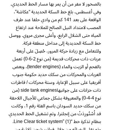
بالصخور لا مفر من أن يمر بها مسار الخط الحديدي.
وفي أغسطس، بلغ خط السكة الحديدية “عكاشة”،
الواقعة على بعد 141 كم من وادي حلفا عند طرف
المصب لامتداد النيل الصالح للملاحة عند ارتفاع
المياه حتى الشلال الرابع، وأعلى مجرى مروي. ووصل
خط السكة الحديدية إلى مداخل منطقة فركة.
وللتعامل مع زيادة حركة المرور، حُصِلَ على أربعة
عربات ذات محركات قديمة (من نوع 2-6-0) تعمل
بالفحم أو الزيت والماء (tender engines)، وبعض
العربات والمحركات من سكك حديد حكومة جنوب
أفريقيا على سبيل الإعارة، وستة محركات / قاطرات
ذات خزانات على جوانبهاside tank engines (من
نوع 4-4-0) والمعروفة بشكل جماعي للأجيال اللاحقة
من سكك حديد السودان باسم الفئة رقم 1، وكانت
قد اُسْتُورِدَتْ من إنجلترا. وتم تشغيل الخط الحديدي
بنظام تذكرة خط “Line Clear ticket system” (1).
وتم نقل البضائع من خلال فواتير شحن ثلاثية من