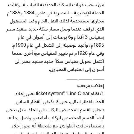
من سحب عربات السكك الحديدية القياسية. ونقلت
الحملة الإنجليزية – المصرية في عامي 1884 و1885م
مخازنها مستخدمةً لذلك النقل الخام وغير المصقول
الذي توقف عندما وصل مسار سكة حديد صعيد مصر
بمقياس 3 أقدام و6 بوصات إلى أسوان في عام
1895م؛ وأعيد توصيله إلى الشلال في عام 1900م.
وفي عام 1926م تم تغيير المقياس مرة أخرى عندما
اكتمل تحويل مقياس سكة حديد صعيد مصر إلى
أسوان إلى المقياس المعياري.
____ _____ ____
إحالات مرجعية
1/ نظام ticket system” “Line Clear يعني إخلاء
الخط للقطار التالي، حتى لا يكتفي القطار السابق
بتجاوز القسم المخصص للركاب في الخلف، بل يدخل
أيضاً القسم المخصص للركاب أمامه، ويواصل رحلته،
باستثناء حالات الطوارئ. مع ملاحظة أنه يجوز إخلاء
الخط لعربة بخارية مع بقاء القطار السابق في قسم