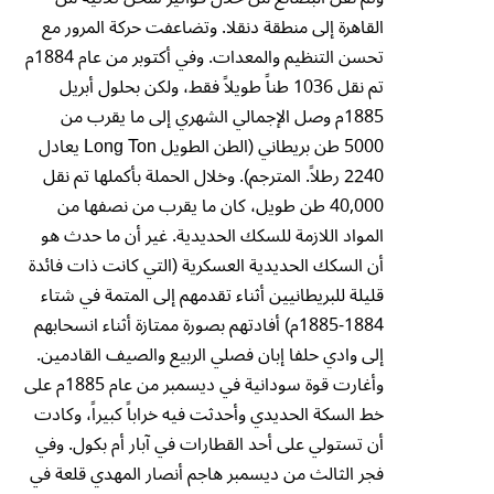
القاهرة إلى منطقة دنقلا. وتضاعفت حركة المرور مع
تحسن التنظيم والمعدات. وفي أكتوبر من عام 1884م
تم نقل 1036 طناً طويلاً فقط، ولكن بحلول أبريل
1885م وصل الإجمالي الشهري إلى ما يقرب من
5000 طن بريطاني (الطن الطويل Long Ton يعادل
2240 رطلاً. المترجم). وخلال الحملة بأكملها تم نقل
40,000 طن طويل، كان ما يقرب من نصفها من
المواد اللازمة للسكك الحديدية. غير أن ما حدث هو
أن السكك الحديدية العسكرية (التي كانت ذات فائدة
قليلة للبريطانيين أثناء تقدمهم إلى المتمة في شتاء
1884-1885م) أفادتهم بصورة ممتازة أثناء انسحابهم
إلى وادي حلفا إبان فصلي الربيع والصيف القادمين.
وأغارت قوة سودانية في ديسمبر من عام 1885م على
خط السكة الحديدي وأحدثت فيه خراباً كبيراً، وكادت
أن تستولي على أحد القطارات في آبار أم بكول. وفي
فجر الثالث من ديسمبر هاجم أنصار المهدي قلعة في