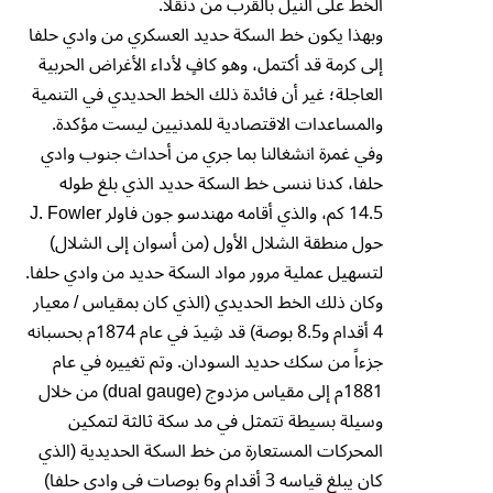
الخط على النيل بالقرب من دنقلا.
وبهذا يكون خط السكة حديد العسكري من وادي حلفا
إلى كرمة قد أكتمل، وهو كافٍ لأداء الأغراض الحربية
العاجلة؛ غير أن فائدة ذلك الخط الحديدي في التنمية
والمساعدات الاقتصادية للمدنيين ليست مؤكدة.
وفي غمرة انشغالنا بما جري من أحداث جنوب وادي
حلفا، كدنا ننسى خط السكة حديد الذي بلغ طوله
14.5 كم، والذي أقامه مهندسو جون فاولر J. Fowler
حول منطقة الشلال الأول (من أسوان إلى الشلال)
لتسهيل عملية مرور مواد السكة حديد من وادي حلفا.
وكان ذلك الخط الحديدي (الذي كان بمقياس / معيار
4 أقدام و8.5 بوصة) قد شِيدَ في عام 1874م بحسبانه
جزءاً من سكك حديد السودان. وتم تغييره في عام
1881م إلى مقياس مزدوج (dual gauge) من خلال
وسيلة بسيطة تتمثل في مد سكة ثالثة لتمكين
المحركات المستعارة من خط السكة الحديدية (الذي
كان يبلغ قياسه 3 أقدام و6 بوصات في وادي حلفا)