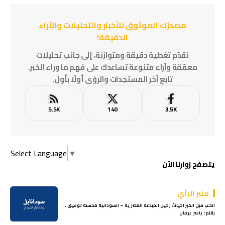
مصدرُك الموثوق للأخبار والتحليلات والآراء
الدقيقة!
نقدّم تغطية دقيقة ومتوازنة، إلى جانب تحليلات
معمّقة وآراء متنوعة تساعدك على فهم ما وراء الخبر.
تابع آخر المستجدات والرؤى أولًا بأول.
5.5K
140
3.5K
Select Language
▼
يتصفح زوارنا الآن
منبر الرأي
الحب قبل الخبز احياناً: رحيل المبدعة المصرية – السودانية محسنة توفيق ..
بقلم: ياسر عرمان