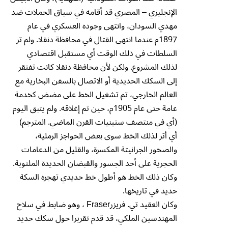
الإنجليزي – المصري قد أقامه في سياق الحملات ضد
مهدي السودان، وانتهى وجوده العسكري في عام
1897م عندما انتهى القتال في محافظة دنقلا. ولم تر
السلطات في ذلك الوقت أي مستقبل اقتصادي
لذلك المشروع. ولكن لأن محافظة دنقلا كانت تفتقر
إلى السكك الحديدية أو الاتصال بالسفن البخارية مع
العالم الخارجي، تم تشغيل الخط على مضض كخدمة
عامة حتى عام 1905م، حين تم إغلاقه. ولم يتبق اليوم
(أي في منتصف ستينيات القرن الماضي. المترجم)
أي أثر لذلك الخط سوى بعض الحواجز الرملية،
والصخور الجرانيتة المكسرة، والقليل من الدعامات
الحجرية على أحد الجسور والقبضان الحديدة الملتوية.
وكان ذلك الخط هو أطول خط حديدي تهجره السكة
حديد في تاريخها.
وكان العقيد تي. فريزرFraser ، وهو ضابط في سلاح
المهندسين الملكي، قد قدم تقريرا حول سكك حديد