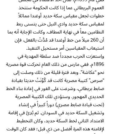
العموم البريطاني عما إذا كانت الحكومة ستتخذ
خطوات لجعل مقياس سكة حديد أوغندا مماثلاً
لمقياس سكة حديد وادي النيل حتى يتسنى ربط
النظامين معاً في نهاية المطاف. وكانت الإجابة أنه بما
أن 260 ميلاً من خط أوغندا قد مُدَّتْ بالفعل، فإن
استيعاب المقياسين أمر مستحيل التنفيذ.
واِستعرَت الحرب مجدداً ضد سلطة المهدية في
1896م. ففي مارس من ذلك العام تحركت قوة مصرية
نحو “عكاشة”. وبعد فترة قليلة من ذلك وصلت إلى
“صرص” كتيبة مصرية كانت قد كُوِّنَتْ حديثا بقيادة
ضابط بريطاني، وشرعت على الفور في إعادة بناء الخط
الحديدي المهجور. وستؤدي تلك الكتيبة المصرية
(تحت قيادة ضابط مصري) دوراً كبيراً في إنشاء
وتشغيل السكة حديد في السودان. ثم بُدِئَ في إقامة
الامتداد الثاني لخط السكة حديد، وكان التخطيط
لإقامته هذه المرة أفضل من ذي قبل؛ فقد كان الوقت