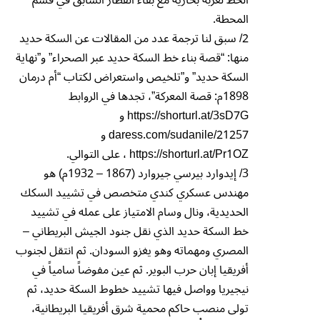
المحطة.
2/ سبق لنا ترجمة عدد من المقالات عن السكة حديد
منها: “قصة بناء خط السكة حديد عبر الصحراء” و”نهاية
السكة حديد” و”تلخيص واستعراض لكتاب “أم درمان
1898م: قصة المعركة”، تجدها في الروابط
https://shorturl.at/3sD7G و
daress.com/sudanile/21257 و
https://shorturl.at/Pr1OZ ، على التوالي.
3/ إيدوارد بيرسي جيروارد (1867 – 1932م) هو
مهندس عسكري كندي متخصص في تشييد السكك
الحديدية، ونال وسام الامتياز على عمله في تشييد
خط السكة حديد الذي نقل جنود الجيش البريطاني –
المصري ومهماته وهو يغزو السودان. ثم انتقل لجنوب
أفريقيا إبان حرب البوير. ثم عين مفوضاً سامياً في
نيجيريا وواصل فيها تشييد خطوط السكة حديد، ثم
تولى منصب حاكم محمية شرق أفريقيا البريطانية،