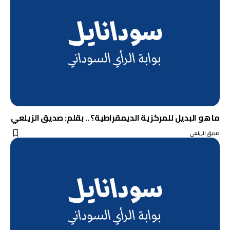
ما هو البديل للمركزية الديمقراطية؟ .. بقلم: صديق الزيلعي
صديق الزيلعي