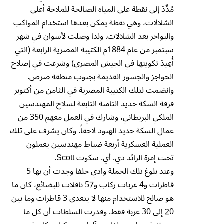
مُدِّدَ إلى نقطة على المياه الصالحة للملاحة أعلى
الشلالات، وهي نقطة يمكن بعدها استخدام المواكب
والبواخر بعد الشلالات. ولذا وصلت لأسوان في شهر
سبتمبر من عام 1884م الكتيبة المصرية الرابعة (التي
أُعِيدَ تكوينها في الجيش المصري) وشرعت في إصلاح
الحواجز والجسور القديمة بجنوب منطقة صرص.
وانضمت لتلك الكتيبة المصرية في الثامن من أكتوبر
فرقة السكة حديد الثامنة التابعة لسلاح المهندسين
الملكي البريطاني، وشارك في العمل معهم 350 من
عمال السكة حديد الهنود لاحقاً. وكان يشرف على تلك
العملية العسكرية أربعة ضباط مهندسين يعملون
تحت إمرة الرائد دي. أي. سكوت Scott.
وعند بلوغ تلك الحملة وادي حلفا وجدت أن بها 5
قاطرات و4 عربات ركاب و57 ناقلات للبضائع، كان ما
هو صالح للاستخدام منها لا يتعدى 3 قاطرات وما بين
20 إلى 30 عربة فقط. وقدرت السلطات أن كل ما