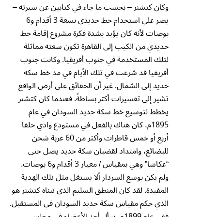
وكان كتشنر – بحسب ما جاء في كتابين عن سيرته –
يصر على استخدام خط حديدي بسعة 3 أقدام و6
بوصات لأنه كان يؤيد بشدة فكرة مشروع إقامة خط
حديدي من الكيب إلى القاهرة تكون سعته مماثلة
لتلك المستخدمة في جنوب أفريقيا. وكانت جنوب
أفريقيا قد شرعت في تلك الأيام في مد خط سكة
حديد إلى الشمال. غير أن الحقائق على أرض الواقع
تشير إلى تفسيرات أكثر بساطةً. فعندما كان كتشنر
يخطط لتوسيع خط سكة حديد السودان في عام
1895م، كان هناك بالفعل في مستودع وادي حلفا
أربع أو خمس قاطرات وأكثر من 60 عربة شحن
للبضائع، وامتداد لقضبان سكة حديد يصل حتى
“عكاشا” وهي بمقياس / معيار 3 أقدام و6 بوصات.
ولم يكن بوسع السردار ألا يستغل مثل تلك الهدية
المفيدة. لقد كان المنطق السليم الذي تبناه كتشنر هو
الذي حكم مقياس سكة حديد السودان في المستقبل.
ففي عام 1899م، سأل أحد الأعضاء في مجلس