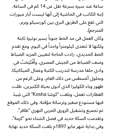
ساعة عند سيره بسرعة تقل عن 14 كم في الساعة.
(نبه الكاتب في الحاشية إلى أنها ليست آبار ميورات
التي تقع على الطريق البري بين كورسيكو وبربر.
المترجم).
وكان العمل في مد الخط جنوباً يسير بوتيرة ثابتة
ولكنها لا تتعدى كيلومتراً واحداً في اليوم. ومع تقدم
الخط الحديدي، زادت الحاجة لتعيين المزيد الضباط
وصف الضباط من الجيش المصري. واُفْتُتِحَتْ في
وادي حلفا مدرسة لتدريب الكتبة وعمال الميكانيكا.
وبحلول أغسطس من ذلك العام، وعلى الرغم من
ظهور وباء الكوليرا الذي أدوى بحياة الكثيرين، ظلت
القطارات تعمل، وبلغت “كوشا Kosha” التي شِيدَ
فيها مستودع صغير وترسانة مؤقتة. وفي ذلك الموقع
تم تجميع وتشغيل الزورق الحربي النهري “ظافر”.
وتقدمت السكة حديد في فصل الشتاء نحو “كرمة”.
وفي بداية شهر مايو 1897م بلغت السكة حديد نهاية