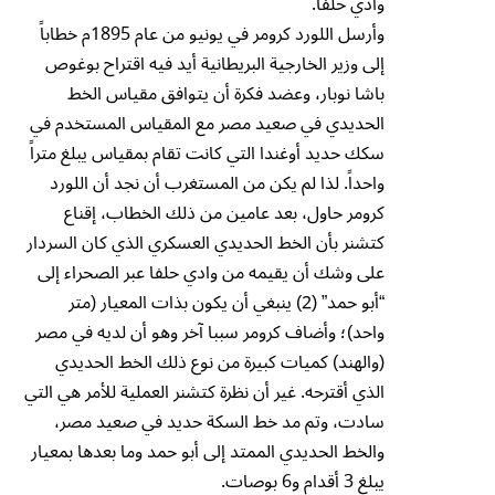
وادي حلفا.
وأرسل اللورد كرومر في يونيو من عام 1895م خطاباً
إلى وزير الخارجية البريطانية أيد فيه اقتراح بوغوص
باشا نوبار، وعضد فكرة أن يتوافق مقياس الخط
الحديدي في صعيد مصر مع المقياس المستخدم في
سكك حديد أوغندا التي كانت تقام بمقياس يبلغ متراً
واحداً. لذا لم يكن من المستغرب أن نجد أن اللورد
كرومر حاول، بعد عامين من ذلك الخطاب، إقناع
كتشنر بأن الخط الحديدي العسكري الذي كان السردار
على وشك أن يقيمه من وادي حلفا عبر الصحراء إلى
“أبو حمد” (2) ينبغي أن يكون بذات المعيار (متر
واحد)؛ وأضاف كرومر سببا آخر وهو أن لديه في مصر
(والهند) كميات كبيرة من نوع ذلك الخط الحديدي
الذي أقترحه. غير أن نظرة كتشنر العملية للأمر هي التي
سادت، وتم مد خط السكة حديد في صعيد مصر،
والخط الحديدي الممتد إلى أبو حمد وما بعدها بمعيار
يبلغ 3 أقدام و6 بوصات.