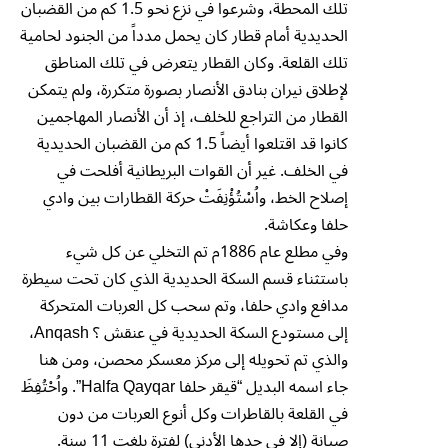
تلك المحطة، وشرعوا في نزع نحو 1.5 كم من القضبان
الحديدية أمام قطار كان يحمل مدداً من الجنود لحامية
تلك القلعة. وكان القطار يتعرض في تلك المناطق
لإطلاق نيران بنادق الأنصار بصورة متكررة، ولم يتمكن
القطار من التراجع للخلف، إذ أن الأنصار المهاجمين
كانوا قد اقتلعوا أيضاً 1.5 كم من القضبان الحديدية
في الخلف. غير أن القوات البريطانية أفلحت في
إصلاح الخط، واُسْتُؤْنِفَتْ حركة القطارات بين وادي
حلفا وعكاشة.
وفي مطلع عام 1886م تم التخلي عن كل شيء
باستثناء قسم السكة الحديدية الذي كان تحت سيطرة
مدافع وادي حلفا، وتم سحب كل العربات المتحركة
إلى مستودع السكة الحديدية في عنقش ؟ Anqash،
والذي تم تحويله إلى مركز معسكر محصن، ومن هنا
جاء اسمه البديل “قيقر حلفا Halfa Qayqar”. واُحْتُفِظَ
في القلعة بالقاطرات وكل أنوع العربات من دون
صيانة (إلا في حدها الأدنى) لفترة بلغت 11 سنة.