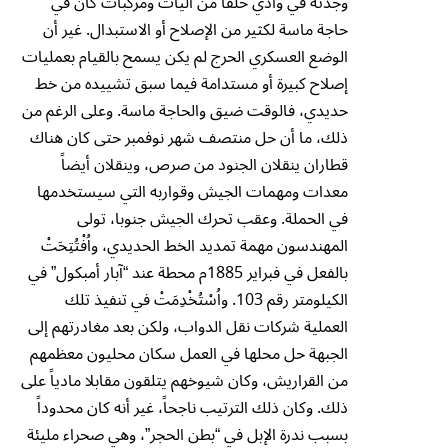
وجدته في وادي حلفا من آليات ومركبات كان في
حاجة ماسة لكثير من الإصلاح أو الاستبدال. غير أن
الوضع العسكري الحرج لم يكن يسمح بالقيام بعمليات
إصلاح كبيرة أو مستدامة فيما سبق تشييده من خط
حديدي، فالوقت ضيق والحاجة ماسة. وعلى الرغم من
ذلك، ما أن حل منتصف شهر نوفمبر حتى كان هناك
قطاران ينقلان الجنود من صرص، وينقلان أيضاً
معدات ومهمات الجيش وقواربه التي سيستخدمها
في الحملة. وعقب تحرك الجيش جنوبا، تولى
المهندسون مهمة تمديد الخط الحديدي، واُفْتُتِحَتْ
بالفعل في فبراير 1885م محطة عند “آبار أمبكول” في
الكيلومتر رقم 103. واُسْتُخْدِمَتْ في تنفيذ تلك
العملية شركات نقل الدواب، ولكن بعد مغادرتهم إلى
الجبهة حل محلها في العمل سكان محليون معظمهم
من القراريش، وكان شيوخهم يتلقون مقابلا مادياً على
ذلك. وكان ذلك الترتيب ناجحاً، غير أنه كان محدوداً
بسبب ندرة الإبل في “بطن الحجر”، وهي صحراء مليئة