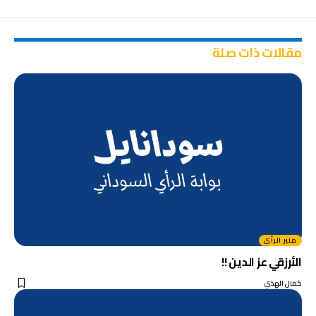
مقالات ذات صلة
منبر الرأي
الأرزقي عز الدين !!
كمال الهِدَي