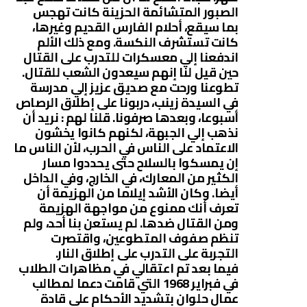
الصبور المتشائمة الحزينة كانت تهجس
بما سيقع، أحلام الفارس القديم وغيرها،
كانت تستشرف النكسة. ومع ذلك الألم
اندفعنا إلي معسكرات للتدرب على القتال
حين قيل لنا إنهم سيعدون الشعب للقتال.
تطوعنا ورحت مع صديق عزيز إلي مدرسة
في السيدة زينب، دربونا على إطلاق الرصاص
أسبوعا، وبعدها صرفونا. قلنا لهم : نريد أن
نذهب إلي الجبهة، لكنهم كانوا يخشون
الاعتماد على الناس في الحرب، لأن الناس ما
إن يمسكوا بالسلاح حتى يحددوا مسار
الكثير من المعارك، في الخارج، وفي الداخل
أيضا. وكان الأشد إيلاما من الهزيمة أن
تعرف أنك ممنوع من مواجهة الهزيمة
ومن القتال ضدها. لم يستعن بنا أحد، ولم
تنظم صفوف المتطوعين، واقتصرت
التجربة على التدرب على إطلاق النار.
فيما بعد تم اعتقالي في مظاهرات الطلاب
في فبراير 1968 التي قامت دعما لمطالب
عمال حلوان بتشديد الأحكام على قادة