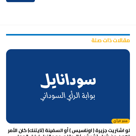
مقالات ذات صلة
منبر الرأي
لو اشتريت جزيرة ( اوناسيس ) أو السفينة (تايتنك) كان الأمر