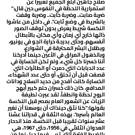
صلاح جاهين أبلغ الجميع تعبيرا عن
استمرارية اللحظة في النفوس حين قال:”
ضربة صابت.. وضربة خابت.. وضربة وقفت
بالشريط في وضع ثابت”. في داخل من عاشوا
النكسة شريط يعرض بدون توقف الصور
ذاتها خارج أي زمان وأي مكان، بالأبطال
أنفسهم، وحتى بدرجة حرارة الجو في يونيو،
وبظلال البشر المحترقة في الشوارع،
وبالذهول المراق في الأعين حينما أدركنا
أننا خسرنا كل شيء. ولم تكن الخسارة في
عدد الدبابات التي دمرت أو الطائرات التي
قصفت قبل أن تحلق، أو حتى عدد الشهداء،
الخسارة كانت أفدح من حديد السلاح ودانات
المدافع، كان ذلك خسران حلم كبير أبهج
الروح لحظة وانطفأ. لقد عبرت لطيفة
الزيات عن الشعور العام بمصر قبل النكسة
بقولها:”كنا نثق حينذاك أن بوسعنا أن نغير
العالم بأسره”. بهذه الثقة في قدراتنا عشنا
عشر سنوات تقريبا قبل النكسة، منذ اندحار
العدوان الثلاثي في 1956، حتى 1967، هي
بالضبط الفترة التي تربي فيها جيل نما من