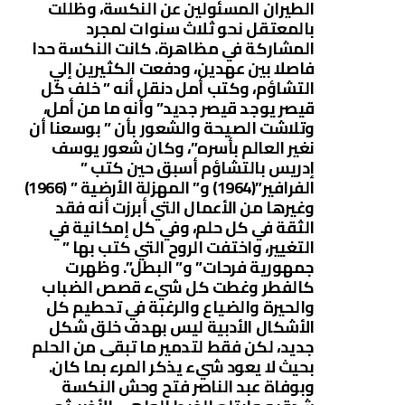
الطيران المسئولين عن النكسة، وظللت
بالمعتقل نحو ثلاث سنوات لمجرد
المشاركة في مظاهرة. كانت النكسة حدا
فاصلا بين عهدين، ودفعت الكثيرين إلي
التشاؤم، وكتب أمل دنقل أنه ” خلف كل
قيصر يوجد قيصر جديد” وأنه ما من أمل،
وتلاشت الصيحة والشعور بأن ” بوسعنا أن
نغير العالم بأسره”، وكان شعور يوسف
إدريس بالتشاؤم أسبق حين كتب ”
الفرافير”(1964) و” المهزلة الأرضية ” (1966)
وغيرها من الأعمال التي أبرزت أنه فقد
الثقة في كل حلم، وفي كل إمكانية في
التغيير، واختفت الروح التي كتب بها ”
جمهورية فرحات” و” البطل”. وظهرت
كالفطر وغطت كل شيء قصص الضباب
والحيرة والضياع والرغبة في تحطيم كل
الأشكال الأدبية ليس بهدف خلق شكل
جديد، لكن فقط لتدمير ما تبقى من الحلم
بحيث لا يعود شيء يذكر المرء بما كان.
وبوفاة عبد الناصر فتح وحش النكسة