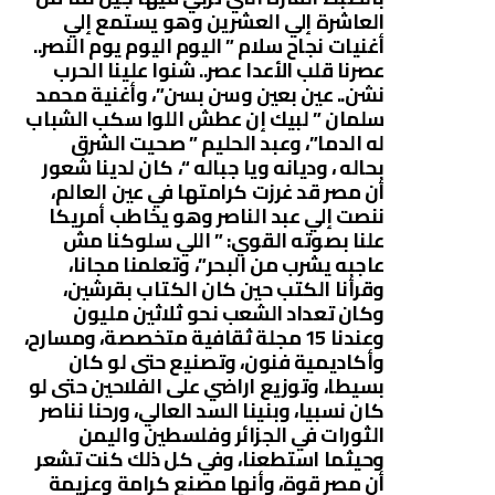
العاشرة إلي العشرين وهو يستمع إلي
أغنيات نجاح سلام ” اليوم اليوم يوم النصر..
عصرنا قلب الأعدا عصر.. شنوا علينا الحرب
نشن.. عين بعين وسن بسن”، وأغنية محمد
سلمان ” لبيك إن عطش اللوا سكب الشباب
له الدما”، وعبد الحليم ” صحيت الشرق
بحاله ، وديانه ويا جباله “، كان لدينا شعور
أن مصر قد غرزت كرامتها في عين العالم،
ننصت إلي عبد الناصر وهو يخاطب أمريكا
علنا بصوته القوي: ” اللي سلوكنا مش
عاجبه يشرب من البحر”، وتعلمنا مجانا،
وقرأنا الكتب حين كان الكتاب بقرشين،
وكان تعداد الشعب نحو ثلاثين مليون
وعندنا 15 مجلة ثقافية متخصصة، ومسارح،
وأكاديمية فنون، وتصنيع حتى لو كان
بسيطا، وتوزيع اراضي على الفلاحين حتى لو
كان نسبيا، وبنينا السد العالي، ورحنا نناصر
الثورات في الجزائر وفلسطين واليمن
وحيثما استطعنا، وفي كل ذلك كنت تشعر
أن مصر قوة، وأنها مصنع كرامة وعزيمة