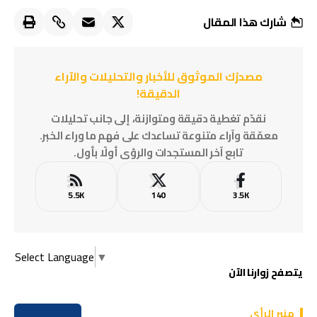
شارك هذا المقال
مصدرُك الموثوق للأخبار والتحليلات والآراء
الدقيقة!
نقدّم تغطية دقيقة ومتوازنة، إلى جانب تحليلات
معمّقة وآراء متنوعة تساعدك على فهم ما وراء الخبر.
تابع آخر المستجدات والرؤى أولًا بأول.
5.5K
140
3.5K
Select Language
▼
يتصفح زوارنا الآن
منبر الرأي