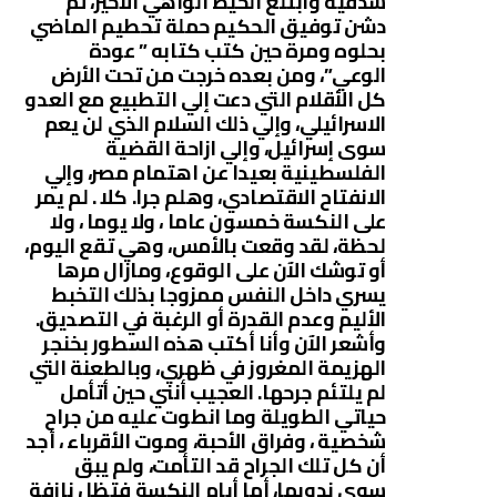
شدقيه وابتلع الخيط الواهي الأخير، ثم
دشن توفيق الحكيم حملة تحطيم الماضي
بحلوه ومرة حين كتب كتابه ” عودة
الوعي”، ومن بعده خرجت من تحت الأرض
كل الأقلام التي دعت إلي التطبيع مع العدو
الاسرائيلي، وإلي ذلك السلام الذي لن يعم
سوى إسرائيل، وإلي ازاحة القضية
الفلسطينية بعيدا عن اهتمام مصر، وإلي
الانفتاح الاقتصادي، وهلم جرا. كلا . لم يمر
على النكسة خمسون عاما ، ولا يوما ، ولا
لحظة، لقد وقعت بالأمس، وهي تقع اليوم،
أو توشك الآن على الوقوع، ومازال مرها
يسري داخل النفس ممزوجا بذلك التخبط
الأليم وعدم القدرة أو الرغبة في التصديق.
وأشعر الآن وأنا أكتب هذه السطور بخنجر
الهزيمة المغروز في ظهري، وبالطعنة التي
لم يلتئم جرحها. العجيب أنني حين أتأمل
حياتي الطويلة وما انطوت عليه من جراح
شخصية ، وفراق الأحبة، وموت الأقرباء ، أجد
أن كل تلك الجراح قد التأمت، ولم يبق
سوى ندوبها، أما أيام النكسة فتظل نازفة