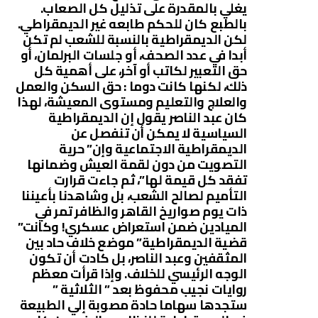
يغلي بالمقدرة على تذليل كل الصعاب.
بالطبع كان للحكم طابعه غير الديمقراطي.
لكن الديمقراطية بالنسبة للشعب لم تكن
أبدا في عدد الصحف، أو جلسات البرلمان، أو
حق التعبير لكاتب أو آخر، على أهمية كل
ذلك، لكنها كانت دوما : حق السكن والعمل
والعلاج والتعليم ومستوى المعيشة، لهذا
كان عبد الناصر يقول إن الديمقراطية
السياسية لا يمكن أن تنفصل عن
الديمقراطية الاجتماعية وإن” حرية
التصويت من دون لقمة العيش وضمانها
تفقد كل قيمة لها”، ثم جاءت قرارت
التأميم لصالح الشعب، بل وشاهدنا بأعيننا
ذات يوم صواريخ القاهر والظافر تمر في
الميادين ضمن استعراض عسكري! وكانت”
قضية الديمقراطية” موضع خلاف حاد بين
المثقفين وعبد الناصر، بل كادت أن تكون
الوجه الرئيسي للخلاف. وإذا قرأت معظم
روايات نجيب محفوظ بعد ” الثلاثية ”
ستجدها سهاما حادة مصوبة إلي الطبيعة