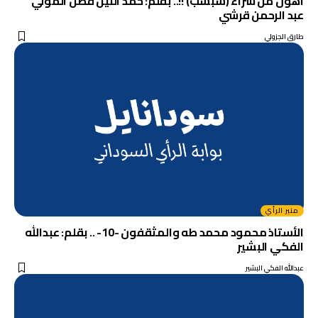
اهون من شراء (شبشب) !!.. بقلم: حمد النيل فضل المولي
عبد الرحمن قرشي
طارق الجزولي
منبر الرأي
الأستاذ محمود محمد طه والمثقفون -10- .. بقلم: عبدالله
الفكي البشير
عبدالله الفكي البشير