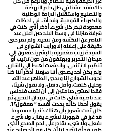
غير الديمقراطية للنظام. وبالرغم من كل
ذلك فقد عشنا في ظل حلم النهضة
والتصنيع واستقلال الارادة الوطنية
والكبرياء القومية، وفجأة .. في لحظات
معدودة تبخر كل شيء. أذكر أنني كنت في
شرفة منزلنا في وسط البلد حين أعلن عبد
الناصر عن النكسة وعن تنحيه. ولم تمر حتى
دقيقة على إعلانه إلا ورأيت الشوارع في
السيدة زينب مغمورة بالبشر يندفعون إلي
ميدان التحرير ويهتفون من دون ترتيب أو
تنظيم لا تتنحى. واندفعت أهبط إلي الشارع،
ولم يكن أحد يصدق أننا هزمنا. أذكر أننا كنا
نجوب الشوارع أنا ويحيي الطاهر عبد الله،
وخليل كلفت، وأمل دنقل، ولا نقول شيئا،
فقط نمشي صامتين إلي أن نتعب فنجلس
عند ناصية شاي كانت في ميدان التحرير، ثم
يقول أحدنا كأنه يحدث نفسه ” معقول؟!”.
كان ثمت شعور بأن هناك خنجرا مسموما
قد غرز في ظهورنا. لاشيء يقال. ولا شيء
يفعل. ولا شيء بقادر على لحم الصدع الذي
ظهر. فجأة اتضح لنا أن كل قصائد صلاح عبد