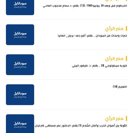
الخرطوم قبل وبعد 30 يونيو 1989: (12). بقلم: د.عصام محجوب الماحي
منبر الرأي
خبرات وابحاث من السودان .. بقلم: أمير حمد -برلين_ المانيا
منبر الرأي
شويه سيكولوجي (9) .. بقلم: د. طيفور البيلي
التعليم (18)
منبر الرأي
النُّوبة بين أهوال الحرب وآمال السَّلام (1) بقلم: الدكتور عمر مصطفى شركيان