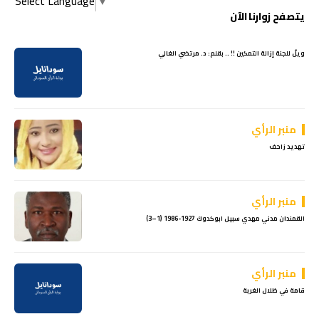
Select Language
▼
يتصفح زوارنا الآن
ويلٌ للجنة إزالة التمكين !! .. بقلم: د. مرتضي الغالي
منبر الرأي
تهديد زاحف
منبر الرأي
القمندان مدني مهدي سبيل ابوكدوك 1927-1986 (1–3)
منبر الرأي
قامة في ظلال الغربة