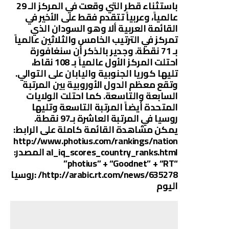
باستثناء قطر التي وقعت في المركز الـ 29
عالمياً، وعربياً تتقدم فقط على الأخير في
القائمة العربية ألا وهو السودان الذي
تمركز في الترتيب الخامس والثلاثين عالمياً
بـ 71 نقطة. وجدير بالذكر أن سنغافورة
احتلت المركز الأول عالمياً بـ 108 نقاط،
تليها كوريا الجنوبية واليابان على التوالي.
وتقع معظم الدول الأوروبية بين المرتبة
السابعة والتاسعة. كما احتلت الولايات
المتحدة أيضاً المرتبة التاسعة وتليها
روسيا في المرتبة العاشرة بـ97 نقطة.
يمكن مشاهدة القائمة كاملة على الرابط:
http://www.photius.com/rankings/nation
al_iq_scores_country_ranks.html المصدر:
“photius” + “Goodnet” + “RT”
http://arabic.rt.com/news/635278/ :روسيا
اليوم