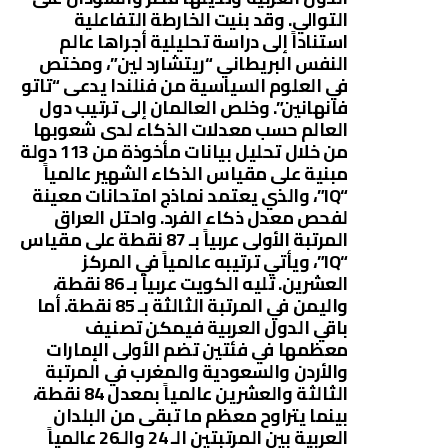
التوالي. وقد بنيت الخارطة التفاعلية
استناداً إلى دراسة تحليلية أجراها عالم
النفس البريطاني “ريتشارد لين”، ومختص
في العلوم السياسية من فنلندا يدعى “تاتو
فانهانين”. وخلص العالمان إلى ترتيب دول
العالم حسب معدلات الذكاء لدى شعوبها
من خلال تحليل بيانات مأخوذة من 113 دولة
مبنية على مقياس الذكاء الشهير عالمياً
“IQ”، والذي يعتمد نماذج امتحانات معينة
لفحص معدل ذكاء الفرد. واحتل العراق
المرتبة الأولى عربياً بـ 87 نقطة على مقياس
“IQ”، ويأتي ترتيبه عالمياً في المركز
العشرين. تليه الكويت عربياً بـ 86 نقطة،
واليمن في المرتبة الثالثة بـ 85 نقطة. أما
باقي الدول العربية فيمكن تصنيف
معظمها في فئتين تضم الأولى الإمارات
والأردن والسعودية والمغرب في المرتبة
الثالثة والعشرين عالمياً بمعدل 84 نقطة،
بينما يتراوح معظم ما تبقى من البلدان
العربية بين المرتبتين الـ 24 والـ26 عالمياً