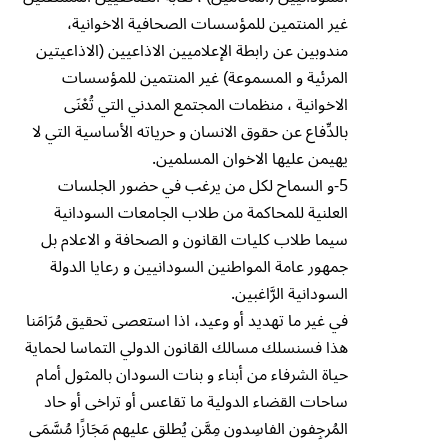
غير المنتمين للمؤسسات الصحافية الاخوانية،
مندوبين عن رابطة الإعلاميين الاذاعيين (الاذاعيتين
المرئية و المسموعة) غير المنتمين للمؤسسات
الاخوانية ، منظمات المجتمع المدني التي تُع۫نَى
بالدِّفاع عن حقوق الانسان و حرياته الأساسية التي لا
يهيمن عليها الاخوان المسلمين.
5-و السماح لكل من يرغب في حضور الجلسات
العلنية للمحاكمة من طلاب الجامعات السودانية
سيما طلاب كليات القانون و الصحافة و الاعلام بل
جمهور عامة المواطنين السودانيين و رعايا الدولة
السودانية الرَّاغبين.
في غير ما تهديد أو وعيد، اذا استعصى تحقيق مُرَامَنا
هذا فسنسلك مسالك القانون الدولي التماسا لحماية
حياة الشرفاء من أبناء و بنات السودان بالمثول أمام
ساحات القضاء الدولية ما تقاعس أو تراخى أو حاد
المُرجِفون الفاسِدون مِمَّن يُطلق عليهم مَجَازًا مُسَّمَى