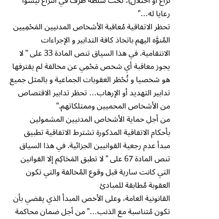
نزاع أو احتلال)، تحت سلطة طرف في النزاع ليسوا
رعايا له…”
تحظر الاتفاقية مُعاقبة الأشخاص المدنيين المَح۫مِيين
المُنوَّه اليهم باتخاذ كافة التدابير و الإجراءات
الانتقامية. في هذا السياق تنص المادة 33 على ” لا
يجوز معاقبة أي شخص مَح۫مِي عن مخالفة لم يقترفها
هو شخصيا و تُح۫ظر العقوبات الجماعية و بالمثل جميع
تدابير التهديد أو الإرهاب… تحظر تدابير الاقتصاص
من الأشخاص المحميين وممتلكاتهم.”
من أجل حماية الأشخاص المدنيين المشمولين
بأحكام الاتفاقية المذكورة تشترط الاتفاقية تطبيق
مبدأ عدم رجعية القوانيين الجزائية. في هذا السياق
تنص المادة 67 على ” لا تطبق المَحَاکِم إلا القوانين
التي کانت سارية قبل وقوع المُخالفة والتي تكون
العقوبة مُطابقة للمبادئ
القانونية العامة، وعلى الأخص المبدأ الذي يقضي بأن
تكون مُتناسبة مع الذنب…” من أجل ضمان محاكمة