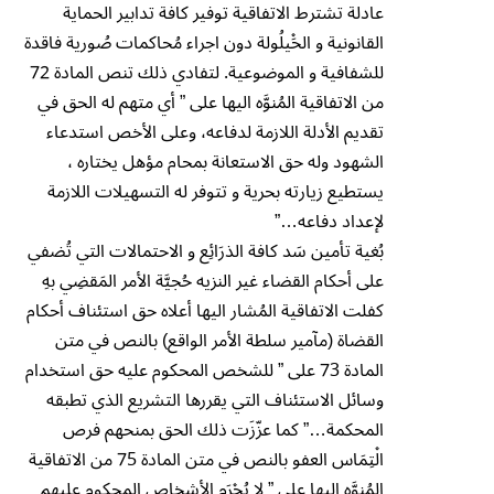
عادلة تشترط الاتفاقية توفير كافة تدابير الحماية
القانونية و الحَ۫يلُولة دون اجراء مُحاكمات صُورية فاقدة
للشفافية و الموضوعية. لتفادي ذلك تنص المادة 72
من الاتفاقية المُنوَّه اليها على ” أي متهم له الحق في
تقديم الأدلة اللازمة لدفاعه، وعلى الأخص استدعاء
الشهود وله حق الاستعانة بمحام مؤهل يختاره ،
يستطيع زيارته بحرية و تتوفر له التسهيلات اللازمة
لإعداد دفاعه…”
بُغية تأمين سَد كافة الذرَائِع و الاحتمالات التي تُضفي
على أحكام القضاء غير النزيه حُجيَّة الأمر المَقضِي بهِ
كفلت الاتفاقية المُشار اليها أعلاه حق استئناف أحكام
القضاة (مآمير سلطة الأمر الواقع) بالنص في متن
المادة 73 على ” للشخص المحكوم عليه حق استخدام
وسائل الاستئناف التي يقررها التشريع الذي تطبقه
المحكمة…” كما عزّزَت ذلك الحق بمنحهم فرص
ال۫تِمَاس العفو بالنص في متن المادة 75 من الاتفاقية
المُنوَّه اليها على ” لا يُح۫رَم الأشخاص المحكوم عليهم