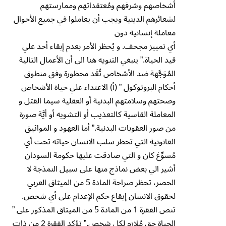
أشخاصهم وشرفهم ومُعتقداتهم وممارستهم
لشعائرهم الدينية ويجب أن يعاملوا في جميع الأحوال
معاملة إنسانية دون
أي تمييز مجحف. و يُحظر الأمر بعدم إبقاء أحد علي
قيد الحياة.” ينبغي التنويه هنا الى أن الأعمال التالية
المُوَجَّهة ضد الأشخاص تُعَّد محظورة وفق منطوق
أحكام البروتوكول ” (أ) الاعتداء علي حياة الأشخاص
وصحتهم وسلامتهم البدنية أو العقلية سيما القتل و
المعاملة القاسية كالتعذيب أو التشويه أو أيَّة صورة
من صور العقوبات البدنية.” أما العهود و المواثيق
القانونية التي تحظر سلب الانسان حياته تحت أي
مُسوِّغ كان و التي صادقت عليها حكومة السودان
أشير الي بعض نماذج منها على سبيل النمذجة لا
الحصر، تحظر صراحة المادة 5 من الميثاق العربي
لحقوق الانسان إيقاع حكم الإعدام على أي شخص.
تنص الفقرة 1 من المادة 5 من الميثاق المذكور على ”
الحياة حق مُلازم لكل شخص.” تؤكد الفقرة 2 من ذات