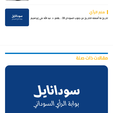
منبر الرأي
تاريخ ما أهمله التاريخ عن جنوب السودان (3) .. بقلم: د. عبد الله علي إبراهيم
مقالات ذات صلة