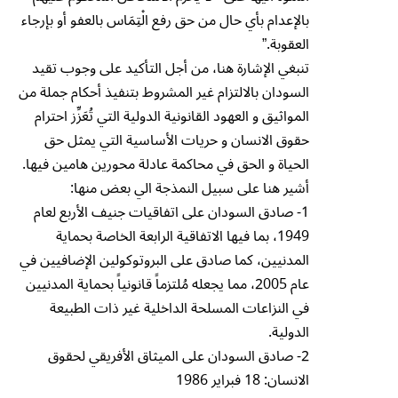
بالإعدام بأي حال من حق رفع ال۫تِمَاس بالعفو أو بإرجاء
العقوبة.”
تنبغي الإشارة هنا، من أجل التأكيد على وجوب تقيد
السودان بالالتزام غير المشروط بتنفيذ أحكام جملة من
المواثيق و العهود القانونية الدولية التي تُعَزِّز احترام
حقوق الانسان و حريات الأساسية التي يمثل حق
الحياة و الحق في محاكمة عادلة محورين هامين فيها.
أشير هنا على سبيل النمذجة الي بعض منها:
1- صادق السودان على اتفاقيات جنيف الأربع لعام
1949، بما فيها الاتفاقية الرابعة الخاصة بحماية
المدنيين، كما صادق على البروتوكولين الإضافيين في
عام 2005، مما يجعله مُلتزماً قانونياً بحماية المدنيين
في النزاعات المسلحة الداخلية غير ذات الطبيعة
الدولية.
2- صادق السودان على الميثاق الأفريقي لحقوق
الانسان: 18 فبراير 1986