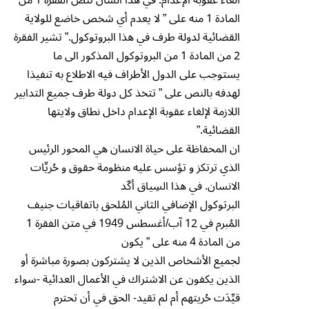
الغاء عقوبة الإعدام. في هذا الشأن تنص الفقرة 1 من
المادة 1 منه على ” لا يعدم أي شخص خاضع للولاية
القضائية لدولة طرف في هذا البروتوكول.” تشير الفقرة
2 من المادة 1 من البروتوكول المذكور الى ما
يستوجب على الدول الأطراف فيه الاطلاع به تنفيذا
لهدفه بالنص على ” تتخذ كل دولة طرف جميع التدابير
اللازمة لإلغاء عقوبة الإعدام داخل نطاق ولايتها
القضائية.”
ان المحفاظة على حياة الانسان هي المحور الرئيس
الذي ترتكز و تؤسس عليه منظومة حقوق و حُريِّات
الانسان. في هذا السِياق أكّد
البرتوكول الإضافي الثاني المُلحق باتفاقيات جنيف
المُبرم في 12 آب/أغسطس 1949 في متن الفقرة 1
من المادة 4 منه على ” يكون
لجميع الأشخاص الذين لا يشتركون بصورة مباشرة أو
الذين يكفون عن الاشتراك في الأعمال العدائية -سواء
قيِّدَت حُريتهم أم لم تقيد- الحق في أن تحترم