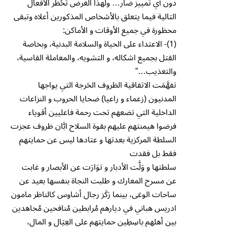
دون أي تمييز ضار… ولهذا الغرض تُح۫ظر الأفعال
التالية فيما يتعلق بالأشخاص المذکورين أعلاه وتبقى
محظورة في جميع الأوقات و الأماکن:
(1)- الاعتداء على الحياة والسلامة البدنية، وبخاصة
القتل بجميع اشكاله، و التشويه، والمعاملة القاسية،
والتعذيب…”
تفهَّمَت الاتفاقية الظروف الحَرجة التي يواجها
المدنيون (زعماء و راعيا) ضحايا الحروب و النزاعات
الداخلية التي تضعهم تحت رحمة فاعليين أقوياء
فرضوا هيمنتهم عليهم بقوة السلاح ابَّان ظروف عجزت
السلطة المركزية بعدتها و عتادها ليس عن حمايتهم
فقط بل فقدت
سلطتها و وَلَّت الأدبار و توَارَت عن الأبصار و غابت
عن مسرح المعارك و طلبت النجاة بنفسها بعيد عن
ساحات الوغى، بينما رَكَز رجال أشاوس كالناظر مامون
ادريس هباني في ديارهم مُرابطين مُنافحين مُجاهدين
بين أهلهم باسِطِين حمايتهم على العِيَال و المال،