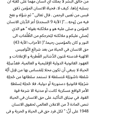
من خالق البشر لا يملك أي انسان مهما عَلَى كَع۫بَه أن
يسلبه إياها، كيف لا، فحياة الانسان المؤمن دَفق
قبس من نَفسِ الرحمن . قال تعالى ” ثم سَوَّاه و نفخ
فيه من رُوحهِ…”( الآية 9 السجدة) أعز الدَّيان الانسان
المؤمن و صلى عليه هو و ملائكته بقوله ” هو الذي
يُصلي عليكم و ملائكته ليُخرجكم من الظُلُمَاتِ الى
النور و كان بالمؤمنين رحيما.”( الآحزاب الآية 43)
حق الانسان في الحياة من بعد شرائع النَّوَامِيس
الالهية قدسته مُتون الدَّسَاتير القُطرية و الإعلانات و
العهود القانونية الدولية الإقليمية و العالمية، فقدُسِيَّةِ
الحياة لا ينبغي أن تكون محلا لِلمَساس بها من قِبَل أيَّة
سُلطة ناسُوتِيَّة مُتسلطة لا تستمد سلطانها من حُجيَّةِ
شر۫عِيَّة قانونيةٍ دستورية أو دولية، فلا حُجيَّة لِسلطةِ
الأمر الواقع عسكرية كانت أو مدنية الا شرعة قوة
القوة. في سِيَاق التأكيد على حق الانسان في الحياة
تنص المادة 3 من الاعلان العالمي لحقوق الانسان
1948 على أنَّ: ” لكل فرد حق في الحياة و الحرية و فى