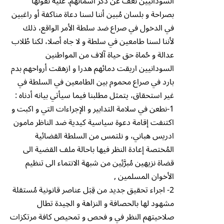
السودانيين نعف عن ذكر أسمائهم. عليه نقولها
بصراحة و بلسان مُبين أننا لسنا دعاة مناكفة أو راغبين
في الدخول في صراع ضد سلطة الأمر الواقع، ذلك
لأننا لسنا طامعين في سلطة و لا جاه أصلا، لكنا طُلاب
عدالة و حُماة حق حياة آلاف من المواطنين
السودانيين اريقت دمائهم هدرا و ازهقت أرواحهم بدم
بارد في صراع محموم بين الطامعين في السلطة في
غير استحقاق، يتمثل مطلبنا فيما سيأتي بيانه أدناه :
1-نطعن في سلامة التدابير و الإجراءات التي و اكبت و
اكتنفت إقامة دعوة سياسية كيدية ضد الناظر مامون
ادريس هباني، و نلتمس من السلطة القضائية
المُختصة إعادة النظر فيها باحالة ملف القضية الى
قضاة نزيهين مُبرَّئِين من شبهة الانتماء الى تنظيم
الأخوان المسلمين ,
2- اجراء تحقيق جديد من قِبَل عناصر قانونية مُستقلة
مشهود لها بالحصافة و النزاهة و الحِيدة تطال
صلاحيتهم النظر في و فحص و تمحيص كافة مرتكزات