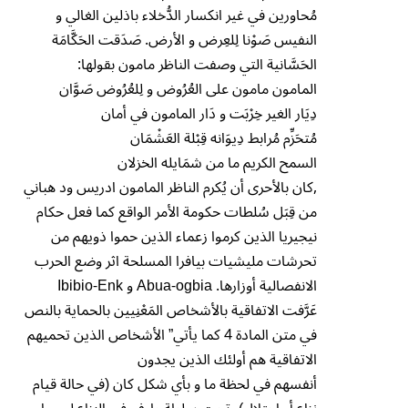
مُحاورين في غير انكسار الدُّخلاء باذلين الغالي و
النفيس صَو۫نا لِلعِرض و الأرض. صَدَقت الحَكَّامَة
الحَسَّانية التي وصفت الناظر مامون بقولها:
المامون مامون على العُرُوض و لِلعُرُوض صَوَّان
دِيَار الغير خِر۫بَت و دَار المامون في أمان
مُتحَزِّم مُرابط دِيوَانه قِب۫لة العَش۫مَان
السمح الكريم ما من شمَايله الخزلان
,كان بالأحرى أن يُكرم الناظر المامون ادريس ود هباني
من قِبَل سُلطات حكومة الأمر الواقع كما فعل حكام
نيجيريا الذين كرموا زعماء الذين حموا ذويهم من
تحرشات مليشيات بيافرا المسلحة اثر وضع الحرب
الانفصالية أوزارها. Abua-ogbia و Ibibio-Enk
عَرَّفت الاتفاقية بالأشخاص المَع۫نِيين بالحماية بالنص
في متن المادة 4 كما يأتي” الأشخاص الذين تحميهم
الاتفاقية هم أولئك الذين يجدون
أنفسهم في لحظة ما و بأي شكل کان (في حالة قيام