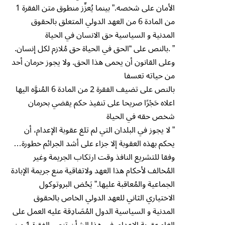
الأمان على شخصه.” بينما يُعزِّز منطوق متن الفقرة 1
من المادة 6 من العهد الدولي المتعلق بالحقوق
المدنية و السياسية حق الانسان في الحياة
” .بالنص على “الحق في الحياة حق مُلازم لكل إنسان.
وعلى القانون أن يحمى هذا الحق. ولا يجوز حرمان أحد
من حياته تعسفا
بالنص على تضيف الفقرة 2 من المادة 6 المُنوَّه اليها
اعلاه حَج۫رًا صريحا على تنفيذ حكم يقضي بحرمان
شخص حقه في الحياة
” لا يجوز في البلدان التي لم تلغ عقوبة الإعدام، أن
يحكم بهذه العقوبة إلا جزاء على أشد الجرائم خطورة…
وفقا للتشريع النافذ وقت ارتكاب الجريمة وغير
المُخالف لأحكام هذا العهد ولاتفاقية منع جريمة الإبادة
الجماعية والمُعاقبة عليها.” يَحُض البروتوكول
الاختياري الثاني للعهد الدولي الخاص بالحقوق
المدنية و السياسية الدول المُصَادِقة عليه العمل على