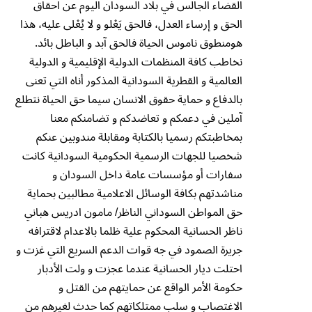
القضاء الجالس في بلاد السودان اليوم عن احقاق
الحق و إرساء العدل، فالحق يَع۫لو و لا يُع۫لى عليه، هذا
هومنطوق ناموس الحياة فالحق آبد و الباطل بائد.
نخاطب كافة المنظمات الدولية الإقليمية و الدولية
العالمية و القطرية السودانية المذكور أناه التي تعنى
بالدفاع و حماية حقوق الانسان سيما حق الحياة نتطلع
آملين في دعمكم و تعاضدكم و تضامنكم معنا
بمخاطبتكم رسميا بالكتابة ومقابلة مندوبين عنكم
شخصيا للجهات الرسمية الحكومية السودانية كانت
سفارات أو مؤسسات عامة داخل السودان و
مناشدتهم بكافة الوسائل الاعلامية مطالبين بحماية
حق المواطن السوداني الناظر/ مامون ادريس هباني
ناظر الحسانية المحكوم علية ظلما بالاعدام لاقترافه
جريرة الصمود في جه قوات الدعم السريع التي غزت و
احتلت ديار الحسانية عندما عجزت و ولت الأدبار
حكومة الأمر الواقع عن حمايتهم من القتل و
الاغتصاب و سلب ممتلكاتهم كما حدث لغيرهم من