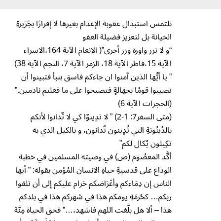
نلتمس استبدال عقوبة الإعدام بغيرها لا إقرارًا بجًرَيرةِ
الخيانة بل لتعزيز فضيلة العفو
“و لا تزر واورة وزر أخرى”( الانعام الآية 164،الاسراء
الآية 15،فاطر الآية 18، الزمر الآية 7، النجم الآية 38)
” يا أيُّها الذين آمنوا ان جاءكم فاسق بنبأ فتبينوا أن
تصيبوا قومًا بجهالةٍ فتصبحوا على ما فعلتم نادمين.”
(الحجرات الآية 6)
(متى السفر7: 1-2) ” لا تدٍينوٌا كي لا تٌدانوا لأنكم
بالدًينُونةِ التي تُدٍينون تٌدانون، و بالكيل الذي به
تكٍيلون يٌكال لكم”
أكَّد المعصُوم (ص) في وصيته المسلمين في خطبة
الوداع على قدسيةِ حياةِ الانسان المُؤمن بقوله: ” أيها
الناس إن دِمَاءكم وأع۫رَاضكم حَرام عليكم إلى أن تلقوا
ربكم… كحُرمَةِ يومكم هذا في شهركم هذا في بلدكم
هذا – ألا هل بلَّغت اللهم فاشهد،…” فحق الحياة مِنَّة