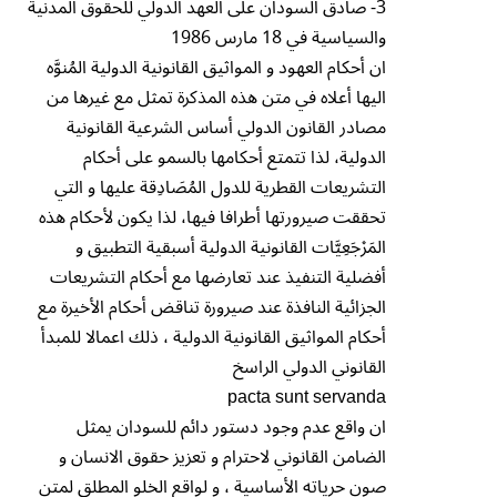
3- صادق السودان على العهد الدولي للحقوق المدنية
والسياسية في 18 مارس 1986
ان أحكام العهود و المواثيق القانونية الدولية المُنوَّه
اليها أعلاه في متن هذه المذكرة تمثل مع غيرها من
مصادر القانون الدولي أساس الشرعية القانونية
الدولية، لذا تتمتع أحكامها بالسمو على أحكام
التشريعات القطرية للدول المُصَادِقة عليها و التي
تحققت صيرورتها أطرافا فيها، لذا يكون لأحكام هذه
المَر۫جَعِيَّات القانونية الدولية أسبقية التطبيق و
أفضلية التنفيذ عند تعارضها مع أحكام التشريعات
الجزائية النافذة عند صيرورة تناقض أحكام الأخيرة مع
أحكام المواثيق القانونية الدولية ، ذلك اعمالا للمبدأ
القانوني الدولي الراسخ
pacta sunt servanda
ان واقع عدم وجود دستور دائم للسودان يمثل
الضامن القانوني لاحترام و تعزيز حقوق الانسان و
صون حرياته الأساسية ، و لواقع الخلو المطلق لمتن