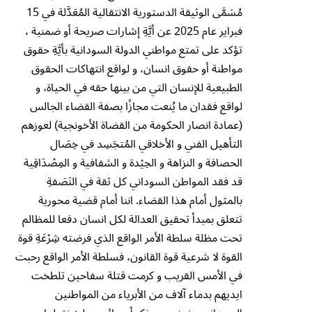
مُسَمَّى الوثيقة الدستورية الانتقالية المُعَدَّلة في 15
فبراير عام 2025 عن أيَّةِ إشارات صريحة أو ضمنية ،
تؤكد على تمتع مواطني الدولة السودانية بأيَّةِ حقوق
مواطنة أو حقوق انسان، و لواقع انتهاكات الحقوق
الطبيعية للإنسان التي من بينها حقه في الحياة، و
لواقع فقدان ما يُنعت مجازًا بصفة القضاء الجالس
(عمادة انصار الحكومة من القضاة الأخونجية) لعوزهم
التأهيل الفني و الأخلاقي المُتجَسِد في خِصَال
الحصافة و النزاهة و الحِي۫دة و الشفافية و المِص۫دَاقِية
قد فقد المواطن السوداني كل ثقة في النَصَفةِ
بالمثول أمام هذا القضاء. اننا أمام قضية محورية
تتعلق بمبدأ تحقيق العدالة لكل انسان دفعا للمظالم
تحت مظلة سلطة الأمر الواقع الذي فرضته شِر۫عَةِ قوة
القوة لا شرعية قوة القانون، فسلطة الأمر الواقع رحبت
في الأمس القريب و كرمت قتلة سفاحين تلطخت
ايديهم بدماء آلاف من الأبرياء من المواطنين