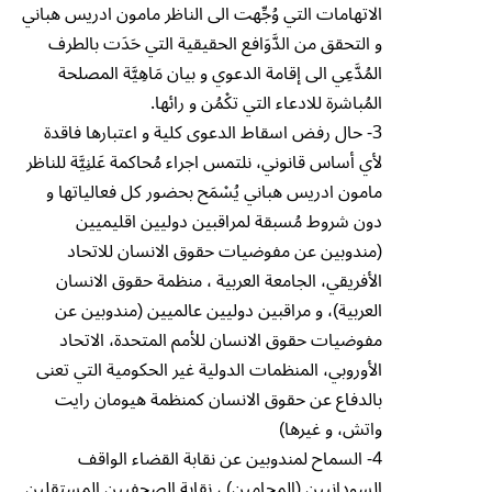
الاتهامات التي وُجِّهت الى الناظر مامون ادريس هباني
و التحقق من الدَّوَافع الحقيقية التي حَدَت بالطرف
المُدَّعِي الى إقامة الدعوي و بيان مَاهِيَّة المصلحة
المُباشرة للادعاء التي تك۫مُن و رائها.
3- حال رفض اسقاط الدعوى كلية و اعتبارها فاقدة
لأي أساس قانوني، نلتمس اجراء مُحاكمة عَلنِيَّة للناظر
مامون ادريس هباني يُس۫مَح بحضور كل فعالياتها و
دون شروط مُسبقة لمراقبين دوليين اقليميين
(مندوبين عن مفوضيات حقوق الانسان للاتحاد
الأفريقي، الجامعة العربية ، منظمة حقوق الانسان
العربية)، و مراقبين دوليين عالميين (مندوبين عن
مفوضيات حقوق الانسان للأمم المتحدة، الاتحاد
الأوروبي، المنظمات الدولية غير الحكومية التي تعنى
بالدفاع عن حقوق الانسان كمنظمة هيومان رايت
واتش، و غيرها)
4- السماح لمندوبين عن نقابة القضاء الواقف
السودانيين (المحامين) ، نقابة الصحفيين المستقلين