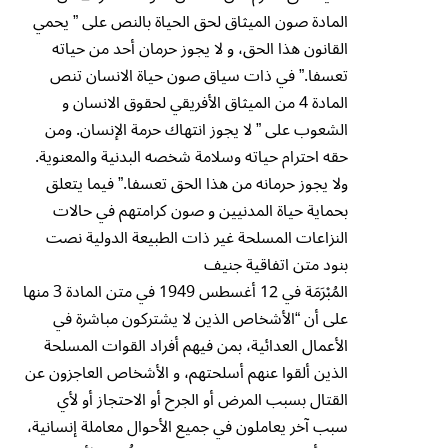
المادة صون الميثاق لحق الحياة بالنص على ” يحمي
القانون هذا الحق، و لا يجوز حرمان أحد من حياته
تعسفا.” في ذات سياق صون حياة الانسان تنص
المادة 4 من الميثاق الأفريقي لحقوق الانسان و
الشعوب على ” لا يجوز انتهاك حرمة الإنسان. ومن
حقه احترام حياته وسلامة شخصه البدنية والمعنوية.
ولا يجوز حرمانه من هذا الحق تعسفا.” فيما يتعلق
بحماية حياة المدنيين و صون كرامتهم في حالات
النزاعات المسلحة غير ذات الطبيعة الدولية نصت
بنود متن اتفاقية جنيف
المُب۫رَمَة في 12 أغسطس 1949 في متن المادة 3 منها
على أن “الأشخاص الذين لا يشترکون مباشرة في
الأعمال العدائية، بمن فيهم أفراد القوات المسلحة
الذين ألقوا عنهم أسلحتهم، و الأشخاص العاجزون عن
القتال بسبب المرض أو الجرح أو الاحتجاز أو لأي
سبب آخر يعاملون في جميع الأحوال معاملة إنسانية،