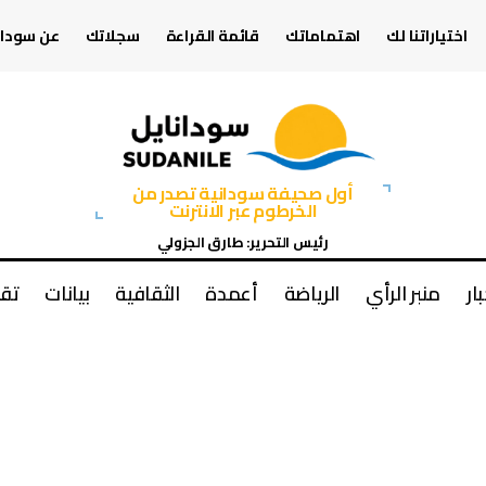
اختياراتنا لك
اهتماماتك
قائمة القراءة
سجلاتك
عن سودان
أول صحيفة سودانية تصدر من
الخرطوم عبر الانترنت
رئيس التحرير: طارق الجزولي
بار
منبر الرأي
الرياضة
أعمدة
الثقافية
بيانات
تقا