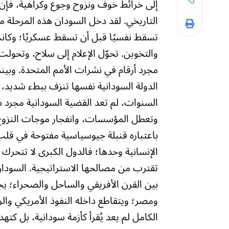
إلى خرائط خوف ونزوح وجوع وكراهية، فإن ال
التاريخي. لقد دخل السودان هذه المرحلة مب
تسقط نفسيًا قبل أن تسقط عسكريًا؛ وكا
والتخوين. تحوّل الإعلام إلى سلاح، وتحولت
مجرد أرقام في نشرات الأمم المتحدة. وبي
الدولة السودانية نفسها تنزف ببطء شديد، 
السنوات، لم تعد القضية السودانية مجرد ش
وتعطل المؤسسات، وانفجار موجات النزوح وا
باعتباره قنبلة جيوسياسية مفتوحة في قلب 
الإنسانية وحدها؛ فالدول الكبرى لا تتحر
تقترب من مصالحها الاستراتيجية. السودان
بين القرن الأفريقي والساحل والصحراء؛ يج
ومصر؛ ويتقاطع داخله النفوذ الأمريكي والر
الكامل لم يعد يُقرأ كأزمة سودانية، بل كت