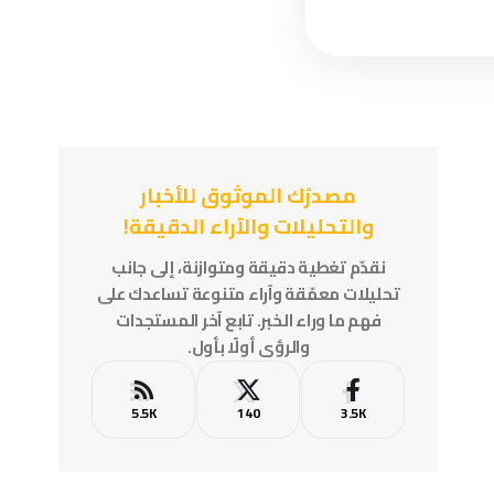
مصدرُك الموثوق للأخبار
والتحليلات والآراء الدقيقة!
نقدّم تغطية دقيقة ومتوازنة، إلى جانب
تحليلات معمّقة وآراء متنوعة تساعدك على
فهم ما وراء الخبر. تابع آخر المستجدات
والرؤى أولًا بأول.
5.5K
140
3.5K