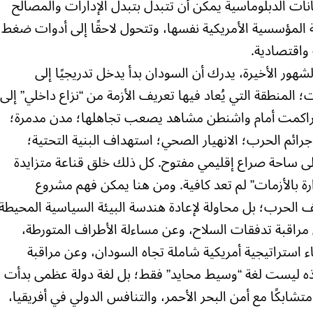
انات الدبلوماسية يمكن أن تتبدل بتبدل الإدارات والمصالح
ة المؤسسية الأمريكية نفسها، وتتحول لاحقًا إلى أدوات ضغط
 واقتصادية.
شهور الأخيرة، يدرك أن السودان بدأ يدخل تدريجيًا إلى
المنطقة التي يُعاد فيها تعريف الأزمة من “نزاع داخلي” إلى
قد تراكمت أمام واشنطن مشاهد يصعب تجاهلها؛ مدن مدمرة؛
 جرائم الحرب؛ الانهيار الصحي؛ استهداف البنية التحتية؛
لى ساحة صراع إقليمي مفتوح. كل ذلك خلق قناعة متزايدة
رة بالأزمات” لم تعد كافية. ومن هنا يمكن فهم مشروع
ف الحرب؛ بل محاولة لإعادة هندسة البيئة السياسية المحيطة
مراقبة تدفقات السلاح، وعن مساءلة الأطراف المتورطة،
ء استراتيجية أمريكية شاملة تجاه السودان، وعن مراقبة
هذه ليست لغة “وسيط محايد” فقط؛ بل لغة دولة عظمى بدأت
 متشابكًا مع أمن البحر الأحمر، والتنافس الدولي في أفريقيا،