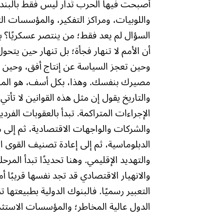
أصبحت فيها الحرب تُدار ليس فقط بالبندقية
واللوبيات، ومراكز التفكير، والمؤسسات ال
السؤال لم يعد فقط؛ من ينتصر عسكريًا؟ ب
أن الأمم لا تنهار فجأة؛ بل تنهار حين يتح
وحين تعجز السياسة عن إنتاج أفق، وحين يب
مصيرك بنفسك. وهذا، بكل أسف، هو المكا
والتاريخ يقول إن مثل هذه القوانين لا تأت
الإجراءات المتراكمة. تبدأ بالعقوبات الفر
والشركات والواجهات الاقتصادية، ثم إلى م
الدبلوماسية، ثم إلى إعادة تصنيف القوى ا
والتهديد الإقليمي. وهنا تحديدًا تبدأ المرح
والانهيار الاقتصادي قد تجد نفسها قريبًا
التعبير رسميًا. فالبنوك الدولية بطبيعت
الدول عالية المخاطر؛ والمؤسسات الاستثما