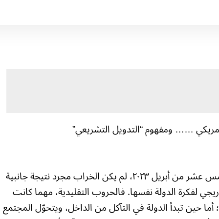
مريكي …… ومفهوم “التدويل التشريعي”
منذ أن انطلقت الحرب السودانية في الخامس عشر من أبريل ٢٠٢٣، لم يكن الخراب مجرد نتيجة جانبية
دريجي لفكرة الدولة نفسها. فالحروب التقليدية، مهما كانت
ما حين تبدأ الدولة في التآكل من الداخل، ويتحوّل المجتمع