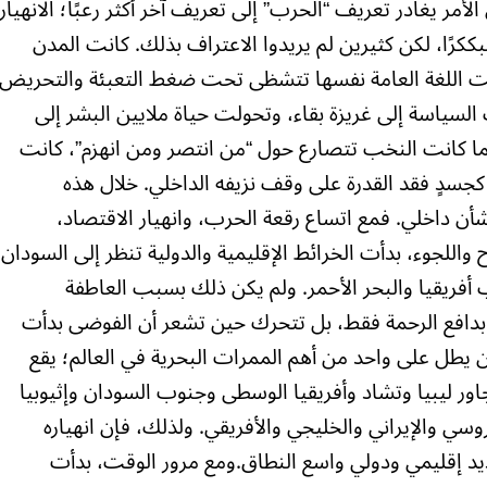
أمر يغادر تعريف “الحرب” إلى تعريف آخر أكثر رعبًا؛ الانهيار
ككرًا، لكن كثيرين لم يريدوا الاعتراف بذلك. كانت المدن
نت اللغة العامة نفسها تتشظى تحت ضغط التعبئة والتحريض
 السياسة إلى غريزة بقاء، وتحولت حياة ملايين البشر إلى
نما كانت النخب تتصارع حول “من انتصر ومن انهزم”، كانت
كجسدٍ فقد القدرة على وقف نزيفه الداخلي. خلال هذه
أن داخلي. فمع اتساع رقعة الحرب، وانهيار الاقتصاد،
للجوء، بدأت الخرائط الإقليمية والدولية تنظر إلى السودان
أفريقيا والبحر الأحمر. ولم يكن ذلك بسبب العاطفة
ك بدافع الرحمة فقط، بل تتحرك حين تشعر أن الفوضى بدأت
 يطل على واحد من أهم الممرات البحرية في العالم؛ يقع
اور ليبيا وتشاد وأفريقيا الوسطى وجنوب السودان وإثيوبيا
وسي والإيراني والخليجي والأفريقي. ولذلك، فإن انهياره
هديد إقليمي ودولي واسع النطاق.ومع مرور الوقت، بدأت