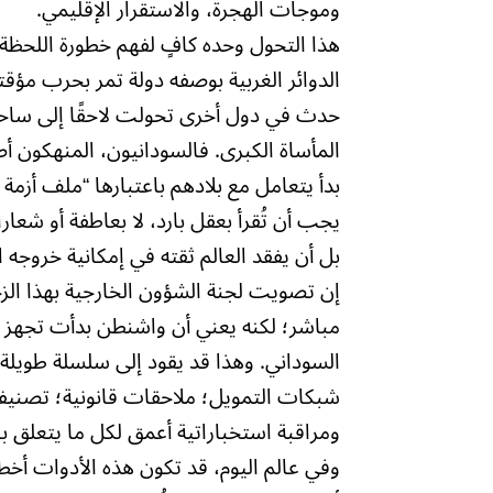
وموجات الهجرة، والاستقرار الإقليمي.
هذا التحول وحده كافٍ لفهم خطورة اللحظة
الدوائر الغربية بوصفه دولة تمر بحرب مؤقتة
حدث في دول أخرى تحولت لاحقًا إلى ساحا
المأساة الكبرى. فالسودانيون، المنهكون أصل
بدأ يتعامل مع بلادهم باعتبارها “ملف أزمة م
يجب أن تُقرأ بعقل بارد، لا بعاطفة أو شع
بل أن يفقد العالم ثقته في إمكانية خروجه 
إن تصويت لجنة الشؤون الخارجية بهذا الزخم
مباشر؛ لكنه يعني أن واشنطن بدأت تجهز ن
السوداني. وهذا قد يقود إلى سلسلة طويل
شبكات التمويل؛ ملاحقات قانونية؛ تصنيفا
ومراقبة استخباراتية أعمق لكل ما يتعلق ب
وفي عالم اليوم، قد تكون هذه الأدوات أخ