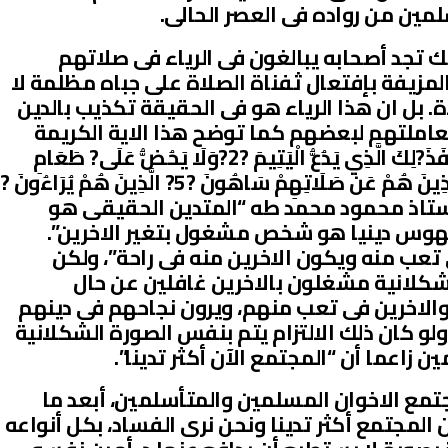
مين من رواده فى العصر الحالى.
 تجد أصحابه يبالغون فى الرياء فى صلاتهم
لمزيفة بإفتعال ثفناة الصلاة على جباه مظلمة لا
اة. بل ان هذا الرياء هو فى الحقيقة تكذيب بالدين
املتهم لبعضهم كما توضح هذا الاية الكريمة
بجلاء. (أَرَأَيْتَ الَّذِي يُكَذِّبُ بِالدِّينِ ?1? فَذَ?لِكَ الَّذِي يَدُعُّ الْيَتِيمَ ?2?وَلَا يَحُضُّ عَلَى? طَعَامِ
الْمِسْكِينِ ?3? فَوَيْلٌ لِّلْمُصَلِّينَ ?4? الَّذِينَ هُمْ عَن صَلَاتِهِمْ سَاهُونَ ?5? الَّذِينَ هُمْ يُرَاءُونَ ?
 الْمَاعُونَ ?7?. يقول الاستاذ محمود محمد طه “المتدين الحقيقى هو
مهوس دينيا هو شخص مشغول بتغير الاخرين”.
ب منه ويكون الاخرين منه فى راحة”، ولكن
شكلانية مشغلون بالاخرين غافلين عن حال
الاخرين فى تعب منهم، ويرون نجاحهم فى دينهم
 ولو كان ذلك الالتزام يتم بنفس الصورة الشكلانية
ن زاعما أن “المجتمع الآن أكثر تدينا”.
جتمع الاخوان المسلمين والمتأسلمين، أبعد ما
المجتمع أكثر تدينا ونحن نرى الفساد، بكل أنواعه