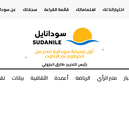
اختياراتنا لك
اهتماماتك
قائمة القراءة
سجلاتك
عن سودان
أول صحيفة سودانية تصدر من
الخرطوم عبر الانترنت
رئيس التحرير: طارق الجزولي
بار
منبر الرأي
الرياضة
أعمدة
الثقافية
بيانات
تقا