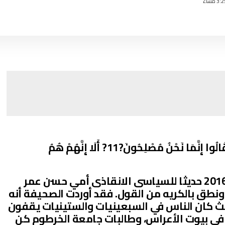
وَإِذَا قِيلَ لَهُمْ لَا تُفْسِدُوا فِي الْأَرْضِ قَالُوا إِنَّمَا نَحْنُ مُصْلِحُونَ?11? أَلَا إِنَّهُمْ هُمُ
أوردت صحيفة الراكوبة بتاريخ 8/6/ 2016 حديثا للسياسى الانقاذى أمي حسن عمر
 ونطق بالكريه من القول. فقد أوردت الصحيفة أنه
 حيث كان الناس في السبعينيات والستينيات يقفون
في بيوت الأعراس، وطالبات جامعة الخرطوم كن