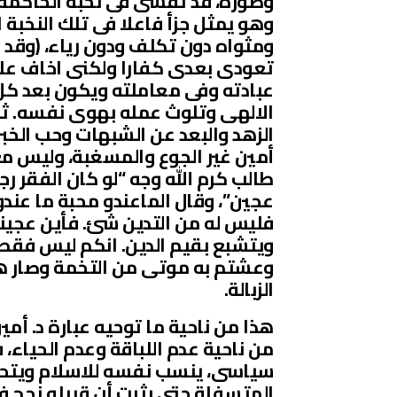
وصوره، قد تفشى فى نخبه الحاكمة ب
وهو يمثل جزأ فاعلا فى تلك النخبة 
ومثواه دون تكلف ودون رياء، (وقد ور
تعودى بعدى كفارا ولكنى اخاف عليكم
عبادته وفى معاملته ويكون بعد كل 
الالهى وتلوث عمله بهوى نفسه. ثم
الزهد والبعد عن الشبهات وحب الخبر
أمين غير الجوع والمسغبة، وليس مع 
طالب كرم الله وجه “لو كان الفقر رجلا
عجين”، وقال الماعندو محبة ما عندو 
فليس له من التدين شئ. فأين عجينك
ويتشبع بقيم الدين. انكم ليس فقط 
وعشتم به موتى من التخمة وصار ه
الزبالة.
هذا من ناحية ما توحيه عبارة د. أم
من ناحية عدم اللباقة وعدم الحياء،
سياسى، ينسب نفسه للاسلام ويتحدث
المتسفلة حتى يثبت أن قبيله نجح