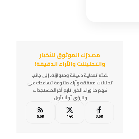
مصدرُك الموثوق للأخبار
والتحليلات والآراء الدقيقة!
نقدّم تغطية دقيقة ومتوازنة، إلى جانب
تحليلات معمّقة وآراء متنوعة تساعدك على
فهم ما وراء الخبر. تابع آخر المستجدات
والرؤى أولًا بأول.
5.5K
140
3.5K