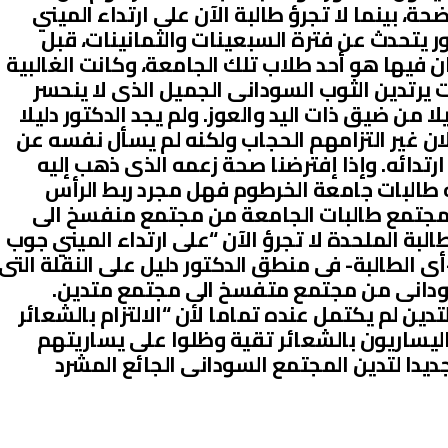
، بينما لا تجرؤ طالبة الآن على ارتداء الميني
ر يتحدث عن فترة السبعينات والثمانينات، قبل
ان فيها هو أحد طلاب تلك الجامعة، وكانت الغالبية
يرتدين الثوب السودانى الجميل الذى لا ينحسر
ا من ضيق ذات اليد والعوز. ولم يجد الدكتور دليلا
ان غير التزامهم الحجاب ولكنه لم يسأل نفسه عن
رتدائه. وإذا إفترضنا صحة زعمه الذى ذهب إليه
ه طالبات جامعة الخرطوم فهل مجرد ربط الرأس
 مجتمع طالبات الجامعة من مجتمع منفسخ الى
لبة الملحدة لا تجرؤ الآن “على ارتداء الميني جوب
-أى الطالبة- فى منطق الدكتور دليل على النقلة التى
سودانى من مجتمع متفسخ الى مجتمع متدين.
ن لم يكتمل عنده تماما لأن “الالتزام بالشعائر
ليساريون بالشعائر تقية وظلوا على يساريتهم
دا لتدين المجتمع السودانى الجائع المشرد