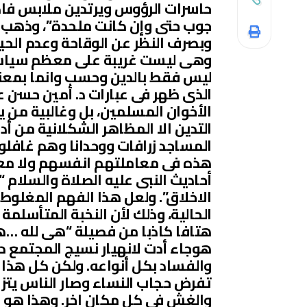
حاسرات الرؤوس ويرتدين ملابس فاضحة
جوب حتى وإن كانت ملحدة”، وذهب إل
وبصرف النظر عن الوقاحة وعدم الحياء
وهى ليست غريبة على معظم سياسى 
ليس فقط بالدين وحسب وانما بمعنى 
الذى ظهر فى عبارات د. أمين حسن ع
الأخوان المسلمين، بل وغالبية من ي
التدين الا المظاهر الشكلانية من أد
المساجد زرافات ووحدانا وهم غافلو
هذه فى معاملتهم انفسهم ولا معام
أحاديث النبى عليه الصلاة والسلام “
الاخلاق”. ولعل هذا الفهم المغلوط
الحالية، وذلك لأن النخبة المتأسلمة
هتافا كاذبا من فصيلة “هى لله …هى 
هوجاء أدت لانهيار نسيج المجتمع داخ
والفساد بكل أنواعه. ولكن كل هذا
تفرض حجاب النساء وصار الناس يتز
والغش فى كل مكان اخر. وهذا هو ا