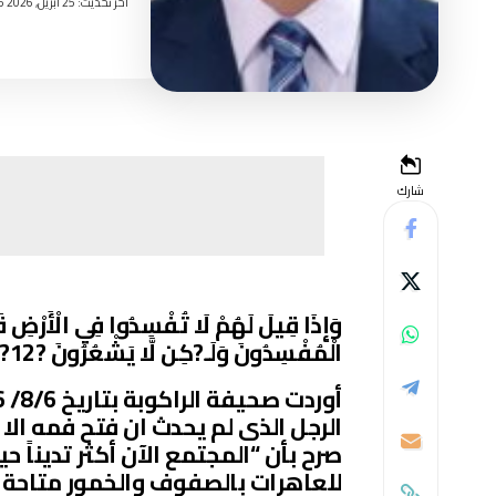
اخر تحديث: 25 أبريل, 2026 3:25 مساءً
شارك
الْمُفْسِدُونَ وَلَـ?كِن لَّا يَشْعُرُونَ ?12?
الرجل الذى لم يحدث ان فتح فمه الا
صرح بأن “المجتمع الآن أكثر تديناً
للعاهرات بالصفوف والخمور متاحة 