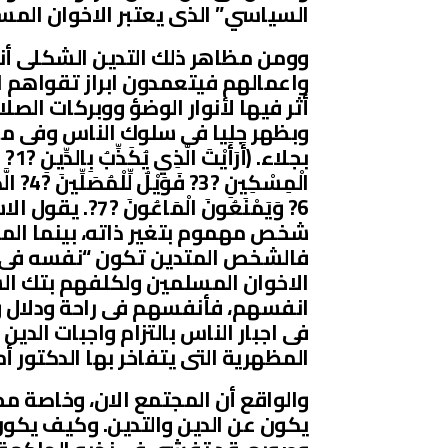
السياسي” الذى يعتبر الاخوان المسل
وومن مظاهر ذلك التدين الشكلى أنك
واعمالهم فيتعمدون ابراز تقواهم ا
أثر فيها لأنوار الوضؤ ووبركات الصل
وبظهر جليا فى سلوك الناس وفى مع
6? وَيَمْنَعُونَ
شخص مهموم بتغير ذاته، بينما ال
فالشخص المتدين تكون “نفسه فى تع
الاخوان المسلمين ولكلفهم بتك ال
انفسهم، فأنفسهم فى راحة ودلال و
فى اجبار الناس بالتزام واجبات الدين
المظهرية التى يتفاخر بها الدكتور أمي
والواقع أن المجتمع الان، وخاصة م
يكون عن الدين والتدين. وكيف يكون 