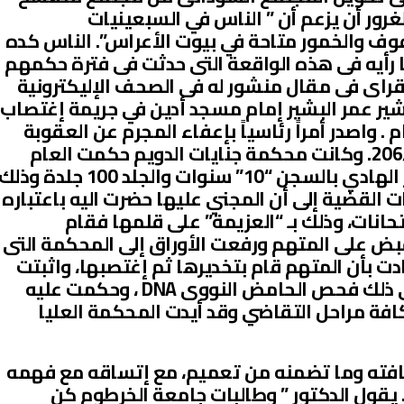
رور أن يزعم أن ” الناس في السبعينيات
وف والخمور متاحة في بيوت الأعراس”. الناس كده
 رأيه فى هذه الواقعة التى حدثت فى فترة حكمهم
لقراى فى مقال منشور له فى الصحف الإليكترونية
ير عمر البشير إمام مسجد أدين في جريمة إغتصاب
م عليه بالسجن “10” أعوام . واصدر أمراً رئاسياً بإعفاء المجرم عن العقوبة
بموجب القرار الجمهورى رقم 206/2013. وكانت محكمة جنايات الدويم حكمت العام
الماضي على / نور الهادى عباس نور الهادي بالسجن “10” سنوات والجلد 100 جلدة وذل
يات القضية إلى أن المجني عليها حضرت اليه باعتباره
حانات، وذلك بـ “العزيمة” على قلمها فقام
قبض على المتهم ورفعت الأوراق إلى المحكمة التى
ت بأن المتهم قام بتخديرها ثم إغتصبها، واثبتت
البينات اتيانه الفعل المذكور بما في ذلك فحص الحامض النووى DNA ، وحكمت عليه
فة مراحل التقاضي وقد أيدت المحكمة العليا
تهافته وما تضمنه من تعميم، مع إتساقه مع فهمه
يقول الدكتور ” وطالبات جامعة الخرطوم كن