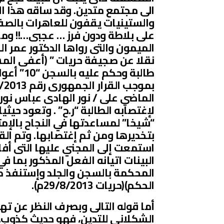
الى مجتمع متدين. وقد ساقه هذا الغ
والستينيات يقفون للعاهرات بالصف
على بلاطة ودون فرز … عجبى…!! وما
الميمون والتى رواها الدكتور عمر ا
نقلا عن صجيفة حريات ” (أعفى المش
طالبة وحك
لإغتصابه الطالبة “ر.ح” . وتعود حيث
“شيخا” لمساعدتها في النجاح بالإمت
بتخديرها ومن ثم إغتصابها. وتم ال
استمعت إلى المجني عليها التى أفاد
المحكمة بالسجن والجلد وإستنفذ كا
الحكم)(حريات 29/8/2013م).
أما قوله التالى وبصرف النظر عن 
الشكلانى للتدين، فهو حديث كذوب. 