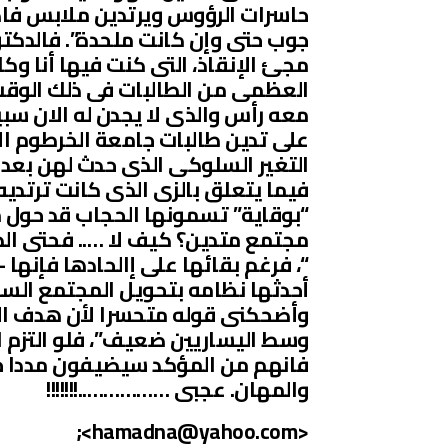
حاسرات الرؤوس ويرتدين ملابس فاضحة
جوب حتى وإن كانت ملحدة”. فالدكتو
مجئ الإنقاذ، التى كنت فيها أنا وك
العظمى من الطالبات فى ذلك الوقت 
معه رأس والذى لا يجدن له الان سبيل
على تدين طالبات جامعة الخرطوم ال
التغير السلوكى الذى حدث لهن بعد ا
فيما يتعلق بالزى الذى كانت ترتدي
“بوقاية” تسمونها الحجاب قد حول
مجتمع متدين؟ كيف لا ….. فحتى الطا
“، فرغم بقائها على إالحادها فإنها 
أحدثها نظامه بتحويل المجتمع ال
وأضحكنى قوله متحسرا لأن هدف التدي
وسط اليساريين ضعيف”، فلو التزم ا
فانهم من المؤكد سيضيفون مددا جدي
والمهان. عجبى ……………..!!!!!!!
;
hamadna@yahoo.com>
<