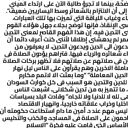
، بينما لا تجرؤ طالبة الآن على ارتداء الميني
ى أن الالتزام بالشعائر وسط اليساريين ضعيف”.
 وغياب اللياقة التى تميزت بها تلك العبارات،
الإنقاذ، فإنها توضح بجلاء جهل هؤلاء القوم
التدين فيه. إن هذا الفهم القاصر لمعنى التدين
مر لم يدهشنى إطلاقا لأننى كنت أعرف دائما أن
دعون الى الدين ويدعون التدين، لا يعرفون من
اء شعائره والرياء فيها. فتراهم يؤدون الصلاة فى
ن فى صلاتهم عن صلاتهم فلا تظهر بركات الصلاة
لة الاخرين وهم يقرأون على الناس ليل نهار
الدين المعاملة” “وما بعثت الا لاتمم مكارم
 للدين والتدين هو السبب فى كل كوارث السودان
 ، ما تتميز به من تدين شكلانى، اشبعت الناس
لله لا للدنيا ولا للجاه” وقادت البلد بسياسات
ليا وخراب علاقاته خارجيا، وانهيار الاقتصاد
 ليس مهم عند د. أمين ما دام استطاعت حكومته أن
احمون على الصلاة فى المساجد، والكذب والتدليس
لأساس الذى قامت عليه فكرة “الاسلام