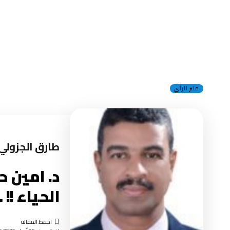
منبر الرأي
طارق الجزولي
د. امين ح
الحياء !