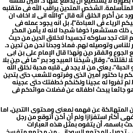
صورة لا يستطيع أن يدافع عنها د. أمين نفسه
المتأسلمة. الشخص المتدين يراقب الله فى متقلبه
د عن أكرم الخلق أنه قال “والله انى لا اخاف ان
 الرياء فى العبادة”)، بل انه يجود عمله فى
ذلك مستشعرا خوفا شديدا لانه لا يأمن المكر
 انك تجد سلوكه تجسيدا لاخلاق الدين من حيث
 للناس وتوصيله لهم. فماذ وجدنا نحن من تدين د.
الجوع والفقر دين ولهذا قال الإمام على بن ابى
 لقتلته”، وقال شيخنا العبيد ود بدر “ما فى دين بلا
الحبة”، يعنى من لا يجد فى قلبه محبة لخلق الله
م يا دكتور أمين الذى وفرتوه للشعب حتى يتدين
لم تفروا له عجينا ولكنكم خطفتك حتى عجينه
و جائعا يبحث اطفاله عن فضلات موائدكم فى
ين المتهالكة عن فهمه لمعنى ومحتوى االتدين، اما
 فهى أكثر استفزازا ولم أن أكن أتوقع من رجل
 باسمه، أن يتفوه بمثل هذه العبارات
 فى تحويل المجتمع السودانى من مجتمع متفسخ