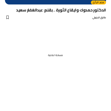
منبر الرأي
الدكتور حمدوك وايقاع الثورة .. بقلم: عبدالغفار سعيد
طارق الجزولي
مساحة اعلانية