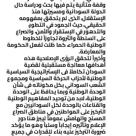
وقفة متأنية يتم فيها بحث ودراسة حال
الدولة السودانية ومسيرتها منذ
الإستقلال، الذى لم يتحقق بمفهومه
الحقيقي، حيث الجمود في التطور،
والتدهور في الإستقرار والأمن، والصراع
على السلطة والثروة تجاوزاً للخطوط
الوطنية الحمراء، كما ظلت تفعل الحكومة
والمعارضة.
وأخيراً لتحقق الرؤى الإصلاحية هذه
أهدافها معالجة مستقبلية لقضية
السودان تكاملاً فى الإستراتيجية السياسية
الوطنية لأحزاب الحركة السياسية ومجموع
الشعب السوداني بكل مكوناته فى شأن
الوحدة الوطنية وبما يحافظ على الوحدة
الوطنية، لابد من توحيد المفاهيم الوطنية
والقناعات بالوحدة لكل السودانيين مع
التركيز على المواطنين في مناطق الصراع
المسلح والهامش عموماً ليبرز هنا دور
الإعلام وتأثيره إيجاباً وسلباً وهو ما يؤكد
ضرورة التركيز عليه بناء للقدرات في جميع