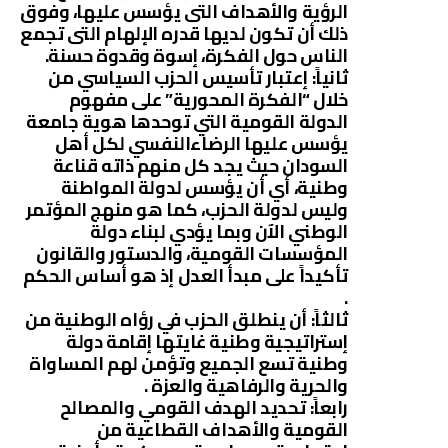
الرؤية والأهداف التى يؤسس عليها، وفوق
ذلك أن تكون لديها قدره الإلهام التى تجمع
الناس حول الفكرة، إسوة وقدوة حسنة.
ثانياً: إعتبار تأسيس الحزب السياسي من
خلال “الفكرة المحورية” على مفهوم
الدولة القومية التي توحدها هوية جامعة
يؤسس عليها الرضاءالنفسي لكل أهل
السودان حيث يجد كل منهم ذاته قناعة
وطنية، أي أن يؤسس لدولة المواطنة
وليس لدولة الحزب، كما هو منهج المؤتمر
الوطني الآن وبما يؤدي لبناء دولة
المؤسسات القومية، والدستور والقانون
تأكيداً على مبدأ العدل إذ هو أساس الحكم
.
ثالثاً: أن ينطلق الحزب في رؤاه الوطنية من
إستراتيجية وطنية غايتها إقامة دولة
وطنية تسع الجميع وتؤمن لهم المساواة
والحرية والرفاهية والعزة .
رابعاً: تحديد الهدف القومي والمصالح
القومية والأهداف القطاعية من