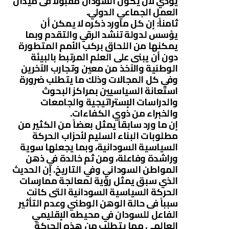
يؤدي لأن يكون السودان مقبولاً فى ميدان
العمل الجماعي الدولي.
ثامناً: إن كل ماورد ذكره لا يمكن أن
يؤسس لدولة تنشد الرقي والتقدم وبما
يمكنها من اللحاق بركب الأمم المتطورة
دون أن يبنى على العلم المرتبط بالبيئة
الوطنية والآخذ من معين وتجارب الآخرين
وفي كل المجالات وذلك ما يتطلب ضرورة
استعانة السياسيين بمراكز البحوث
والدراسات الإستراتيجية والجامعات
والخبراء من ذوي الكفاءات.
إن ما ورد سابقاً يمثل بعضاً من الكثير من
مطلوبات البناء السليم لأحزاب الحركة
السياسية السودانية، وبما يجعلها سوية
وراشدة وفاعلة، ومن ثم خالدة في ذهن
المواطن السوداني وفي التاريخ. إن الحديث
الذي سبق يمثل رؤية لمعالجة ممارسات
الحركة السياسية السودانية التى كانت
سبباً فى حالة الوهن الوطني وعدم التأثير
الفاعل للسودان في محيطه الإقليمي
العالمي مما يتطلب من هذه الحركة