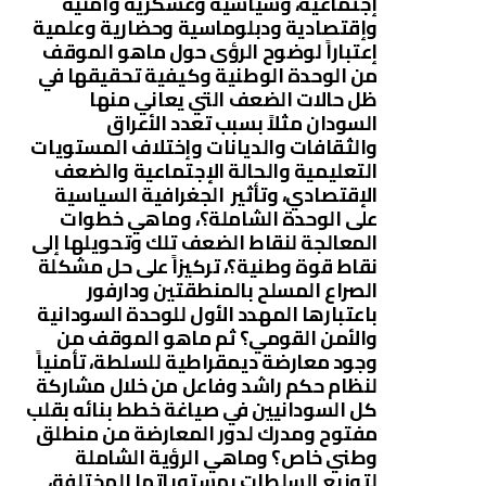
إجتماعية، وسياسية وعسكرية وأمنية
وإقتصادية ودبلوماسية وحضارية وعلمية
إعتباراً لوضوح الرؤى حول ماهو الموقف
من الوحدة الوطنية وكيفية تحقيقها في
ظل حالات الضعف التي يعاني منها
السودان مثلاً بسبب تعدد الأعراق
والثقافات والديانات وإختلاف المستويات
التعليمية والحالة الإجتماعية والضعف
الإقتصادي، وتأثير الجغرافية السياسية
على الوحدة الشاملة؟، وماهي خطوات
المعالجة لنقاط الضعف تلك وتحويلها إلى
نقاط قوة وطنية؟، تركيزاً على حل مشكلة
الصراع المسلح بالمنطقتين ودارفور
باعتبارها المهدد الأول للوحدة السودانية
والأمن القومي؟ ثم ماهو الموقف من
وجود معارضة ديمقراطية للسلطة، تأمنياً
لنظام حكم راشد وفاعل من خلال مشاركة
كل السودانيين في صياغة خطط بنائه بقلب
مفتوح ومدرك لدور المعارضة من منطلق
وطني خاص؟ وماهي الرؤية الشاملة
لتوزيع السلطات بمستوياتها المختلفة،