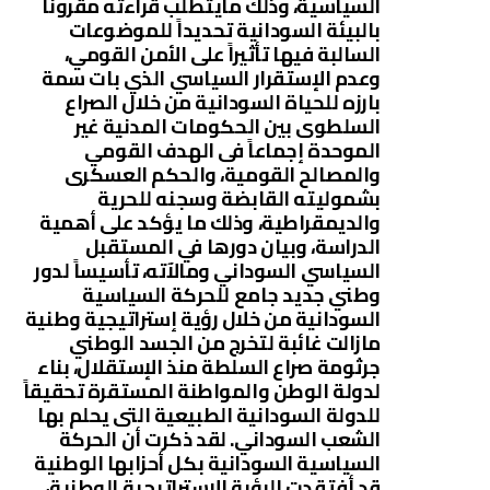
السياسية، وذلك مايتطلب قراءته مقروناً
بالبيئة السودانية تحديداً للموضوعات
السالبة فيها تأثيراً على الأمن القومي،
وعدم الإستقرار السياسي الذي بات سمة
بارزه للحياة السودانية من خلال الصراع
السلطوى بين الحكومات المدنية غير
الموحدة إجماعاً فى الهدف القومي
والمصالح القومية، والحكم العسكرى
بشموليته القابضة وسجنه للحرية
والديمقراطية، وذلك ما يؤكد على أهمية
الدراسة، وبيان دورها في المستقبل
السياسي السوداني ومالآته، تأسيساً لدور
وطني جديد جامع للحركة السياسية
السودانية من خلال رؤية إستراتيجية وطنية
مازالت غائبة لتخرج من الجسد الوطني
جرثومة صراع السلطة منذ الإستقلال، بناء
لدولة الوطن والمواطنة المستقرة تحقيقاً
للدولة السودانية الطبيعية التى يحلم بها
الشعب السوداني. لقد ذكرت أن الحركة
السياسية السودانية بكل أحزابها الوطنية
قد أفتقدت الرؤية الإستراتيجية الوطنية،