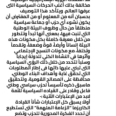
مخالفة بذلك أغلب الحركات السياسية التى
عرفها العالم. ويتأكد هذا التوصيف
بحسبان أنه من المعلوم أو من المفترض أن
يكون نشوء أي حزب أو جماعة سياسية
منطلقاً من حال وظروف البيئة الوطنية
التي تنبت فيها، بمعنى أنها تبدأ وتتطور
من خلال معرفة كاملة بكل مكونات هذه
البيئة إنساناً وأرضاً، قوةً وضعفاً، وتقدماً
وتخلفاً، مع مكونات النسيج الإجتماعي
وآثرها في النشاط الكلي للدولة إيجاباً
وسلباً لتحدد من خلال ذلك الرؤي السياسية
التى تبني عليها ذاتها فى إطار المطلوبات
التي تحقق غاية وأهداف البناء الوطني،
محافظة على المصالح القومية. ولتحقيق
ماسبق ذكره تأسيساً لحزب سياسي وطني
فاعل وقادر على القياده السياسية للأمة
لابد من الإعتبارات الآتية :-
أولاً: يسبق كل الإعتبارات شأناً القيادة
الكاريزما “الزعامة الملهمة” التى تستطيع
أن تحدد الفكرة المحورية للحزب وتضع