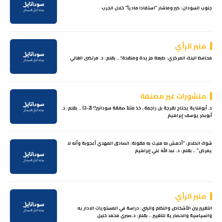
جنوب السودان: كير وماشار “استفادا مادياً” خلال الحرب
منبر الرأي
محافظ البنك المركزي: طبعة مزيدة ومنقحة! .. بقلم: د. مرتضى الغالي
منشورات غير مصنفة
د. أبوقناية يحتاج لقرجة بل راجمة ، خذ مثلاً صفقة سودانير!! (2-2) .. بقلم: د.
أبوبكر يوسف إبراهيم
شوك الكلام: “أدهش ما منيت به مقولة: الصادق المهدي أعجوبة وأنه لا
يمرض” .. بقلم: د. عبد الله علي إبراهيم
منبر الرأي
التغيير بين الأشخاص والنظم والبني: دراسة في المستويات الاداريه
والسياسية والحضارية للتغيير .. بقلم: د.صبري محمد خليل