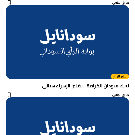
طارق الجزولي
منبر الرأي
لبيك سودان الكرامة .. بقلم: الزهراء هبانى
طارق الجزولي