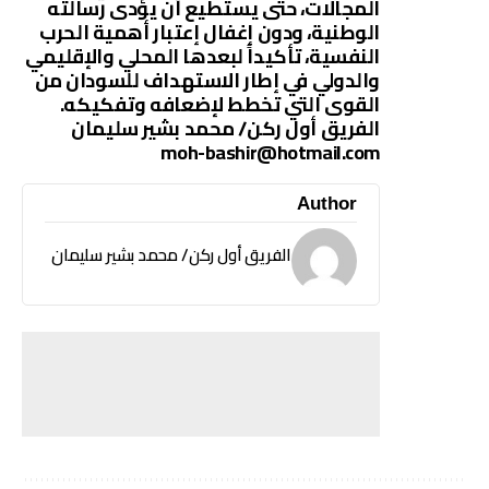
المجالات، حتى يستطيع أن يؤدى رسالته
الوطنية، ودون إغفال إعتبار أهمية الحرب
النفسية، تأكيداً لبعدها المحلي والإقليمي
والدولي في إطار الاستهداف للسودان من
القوى التي تخطط لإضعافه وتفكيكه.
الفريق أول ركن/ محمد بشير سليمان
moh-bashir@hotmail.com
Author
الفريق أول ركن/ محمد بشير سليمان