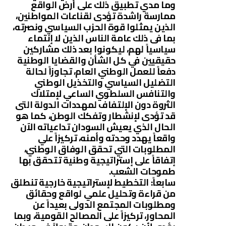
وما مدي تطبيق ذلك على أرض الواقع
ممارسة راشدة تؤدى لقناعات المواطنين،
الذين يمثلوا قوة الحزب السياسي ونصرته،
بما فى ذلك عامة الناس الذين لا إنتماء
سياسياً لهم، ليكونوا بعد ذلك مشاركين
حقيقيين في كل الشأن والقضايا الوطنية
دفعاً للعمل الوطني العام، تجاوزاً لحالة
التضليل السياسي والتخذيل الوطني
والتنافس السلطوي الساعي لإمتلاك
الثروة دون الإلتفاف لمهددات الدولة التى
قد تؤدى لإنشطار وتفكك الوطن، كما هو
الحال الذي يعيش السودان تداعياته الآن
واقعاً يهدد وحدته وأمنه، تركيزاً علي
المطلوبات التي تحقق الوفاق الوطني،
إتفاقاً على إستراتيجية وطنية تتحقق بها
طموحات الشعب.
سابعاً: التخطيط لإستراتيجية خارجية تنطلق
من قراءة وتحليل علمي لواقع وحقائق
ومطلوبات المجتمع الدولى بعيداً عن
المحاور، تركيزاً على المصالح القومية، وبما