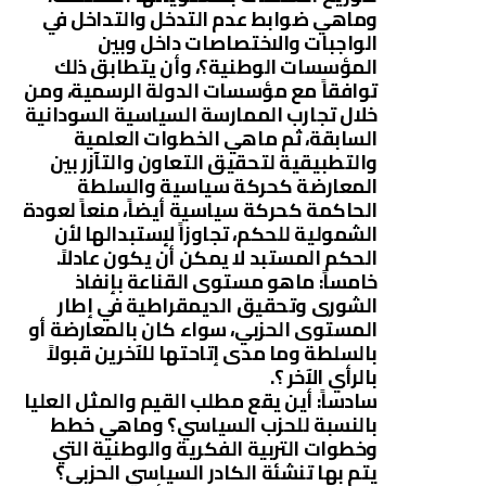
وماهي ضوابط عدم التدخل والتداخل في
الواجبات والاختصاصات داخل وبين
المؤسسات الوطنية؟، وأن يتطابق ذلك
توافقاً مع مؤسسات الدولة الرسمية، ومن
خلال تجارب الممارسة السياسية السودانية
السابقة، ثم ماهي الخطوات العلمية
والتطبيقية لتحقيق التعاون والتآزر بين
المعارضة كحركة سياسية والسلطة
الحاكمة كحركة سياسية أيضاً، منعاً لعودة
الشمولية للحكم، تجاوزاً لإستبدالها لأن
الحكم المستبد لا يمكن أن يكون عادلاً.
خامساً: ماهو مستوى القناعة بإنفاذ
الشورى وتحقيق الديمقراطية في إطار
المستوى الحزبي، سواء كان بالمعارضة أو
بالسلطة وما مدى إتاحتها للآخرين قبولاً
بالرأي الآخر ؟.
سادساً: أين يقع مطلب القيم والمثل العليا
بالنسبة للحزب السياسي؟ وماهي خطط
وخطوات التربية الفكرية والوطنية التي
يتم بها تنشئة الكادر السياسي الحزبي؟