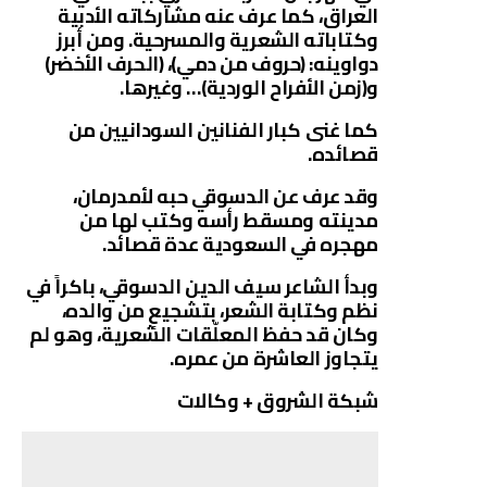
العراق، كما عرف عنه مشاركاته الأدبية
وكتاباته الشعرية والمسرحية. ومن أبرز
دواوينه: (حروف من دمي)، (الحرف الأخضر)
و(زمن الأفراح الوردية)… وغيرها.
كما غنى كبار الفنانين السودانيين من
قصائده.
وقد عرف عن الدسوقي حبه لأمدرمان،
مدينته ومسقط رأسه وكتب لها من
مهجره في السعودية عدة قصائد.
وبدأ الشاعر سيف الدين الدسوقي، باكراً في
نظم وكتابة الشعر، بتشجيعٍ من والده،
وكان قد حفظ المعلّقات الشعرية، وهو لم
يتجاوز العاشرة من عمره.
شبكة الشروق + وكالات