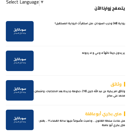
Select Language
▼
يتصفح زوارنا الآن
رواية (48) وحرب السودان: هل استقرأت الرواية المستقبل؟
يريدون جيلاً تائهاً لا وعي و لا رجوله
وثائق
وثائق امريكية عن عبد الله خليل (10): حكومة جديدة بعد الانتخابات: واشنطن:
محمد علي صالح
منى بكري أبوعاقلة
هل ضاعت سلطة القانون .. وذهبت مأسوفاً عليها عدالة القضاء؟؟ .. بقلم:
منى بكري أبو عاقلة