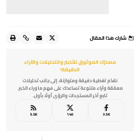
شارك هذا المقال
مصدرُك الموثوق للأخبار والتحليلات والآراء
الدقيقة!
نقدّم تغطية دقيقة ومتوازنة، إلى جانب تحليلات
معمّقة وآراء متنوعة تساعدك على فهم ما وراء الخبر.
تابع آخر المستجدات والرؤى أولًا بأول.
5.5K
140
3.5K