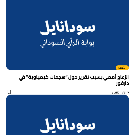
الأخبار
انزعاج أممي بسبب تقرير حول “هجمات كيمياوية” في
دارفور
طارق الجزولي