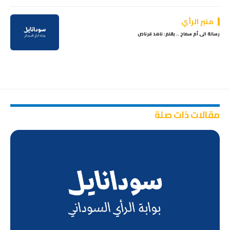
منبر الرأي
رسالة الى أم سماح .. بقلم: ناهد قرناص
مقالات ذات صلة