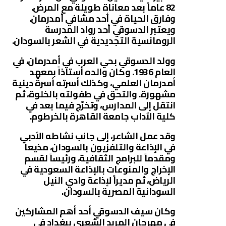
82 عاماً بعد معاناة طويلة مع المرض.
وفارق الحياة في أحد مشافي أمدرمان.
ويعتبر الدسوقي أحد رواد المدرسة
الرومانسية التجديدية في الشعر بالسودان.
وولد الدسوقي بحي العرب في أمدرمان، في
العام 1936. وكان والده أستاذاً بمعهد
أمدرمان العلمي، وكذلك أسرته أسرةٌ دينية
مشهورة. والتحق في طفولته بالخلوة، ثم
انتقل إلى المدارس، وتخرّج فيما بعد في
كلية الآداب جامعة القاهرة بالخرطوم.
وقد عمل الشاعر، إلى جانب نشاطه الأدبي
في الإذاعة والتلفزيون بالسودان، مذيعاً
ومقدماً للبرامج الثقافية، ورئيساً لقسم
الإخراج والمنوعات بالإذاعة السعودية في
الرياض، ثم مديراً لإذاعة وادي النيل
السودانية المصرية بالسودان.
وكان سيف الدسوقي أحد أهم المشاركين
في مهرجان المربد الشعري ببغداد في