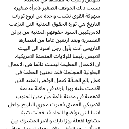
بسبب ذلك الموقف الصغير لامرأة صغيرة
منهوكة القوى نشبت واحدة من اروع ثورات
التاريخ هي ثورة الحقوق المدنية التي انتزعت
للامريكيين السود حقوقهم المدنية من براثن
العنصرية وبعد اربعين عاما من انتصارها
التاريخي أتت بأول رجل اسود الى البيت
الابيض رئيسا للولايات المتحدة الامريكية.
ان الاعمال العظيمة ليست دائما هي الاعمال
البطولية المجلجلة فقد تختبئ العطمة في
فعل بالغ الضآلة كفعل الرفض العنيد الذي
اقدمت عليه روزا بارك في حافلة عديمة
الاهمية في مدينة نائمة من مدن الجنوب
الامريكي العميق فغيرت مجري التاريخ .ولعل
ابنتنا لبنى برفضها الجلد قد فعلت شيئا
مشابها لفعلة روزا بارك والامر المشترك بين
المرأتين هو الرفض والاستعداد لتحمل عواقب