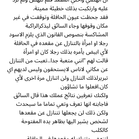
عليه وارتكبت بذلك خطيئة مميتة.
فقد جحظت عيون الحافلة وتوقفت في غير
مكان وقوفها وجاء السائق ليذكرالراكبة
المشاكسة بنصوص القانون الذي يلزم الاسود
رجلا او امرأة بالتنازل عن مقعده في الحافلة
لأي ابيض يأمره بذلك رجلا كان او امرأة
قالت لهم "انني متعبة جدا..تعبت من التنازل
عن مكاني لاناس لايستحقون وليس لديهم اي
تبريرلذلك التنازل ولن اتنازل مرة اخرى لأي
كان.افعلوا ما تشاؤون
ولكنك تعرفين نتائج عملك هذا قال السائق
فاجابته انها تعرف وتعي تماما ما سيحدث
ولكن ذلك لن يجعلها تتنازل عن مقعدها
لشخص يشير اليها بظاهر يده المفتوحة
كالكلب
لتنهض وتترك له مقعدها في الحافلة.