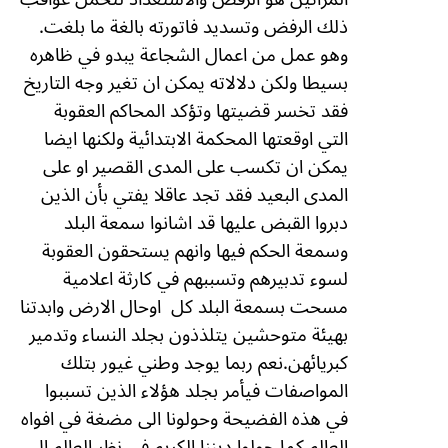
ذلك الرفض وتسديد فاتورته بالغة ما بلغت.
وهو عمل من اعمال الشجاعة يبدو في ظاهره
بسيطا ولكن دلالاته يمكن ان تغير وجه التاريخ
فقد تخسر قضيتها وتؤكد المحاكم العقوبة
التي اوقعتها المحكمة الابتدائية ولكنها ايضا
يمكن ان تكسب على المدى القصير او على
المدى البعيد فقد تجد عاقلا يفتي بأن الذين
دبروا القبض عليها قد اشانوا سمعة البلد
وسمعة الحكم فيها وانهم يستحقون العقوبة
لسوء تدبيرهم وتسببهم في كارثة اعلامية
مسحت بسمعة البلد كل
اوحال الارض وابدتنا
بهيئة متوحشين يتلذذون بجلد النساء وتدمير
كبريائهن.نعم ربما يوجد وطني غيور بتلك
المواصفات فيأمر بجلد هؤلاء الذين تسببوا
في هذه الفضيحة وحولونا الى مضغة في افواه
العالم كما حولوا ديننا الكريم في نظر العالم الى