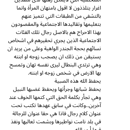
اغرار يتلذذون لا اقول بامتهان المرأة وانما
بالتشفي من الطبقات التي تتميز عنهم
بتعليمها وتقاليدها الاجتماعية والمقصودون
بهذا الاحراج هم بالاصل رجال تلك الفئات
الاجتماعية الذين يجري تحقيرهم في اشخاص
نسائهم بحجة الجندر الواهية وعلى من يريد ان
يستيقن من ذلك ان يصجب زوجه او ابنته
وهي ترتدي البنطال ليرى نفسه تهان وتمسح
بها الارض في شخص زوجه او ابنته.
يحفظ الله هذه الصبية
يحفظ شبابها وجرأتها ويحفظ غضبها النبيل
وهي تجأر بكلمة الحق التي كتمها الخوف عند
آخرين..وكانت في سابق عهدها تكتب تحت
عنوان كلام رجال فاذا هي حقا عنوان للرجالة
في بلد نامت نواطيرها وبشمت ثعالبها ونفذ
فيها أ مر الله