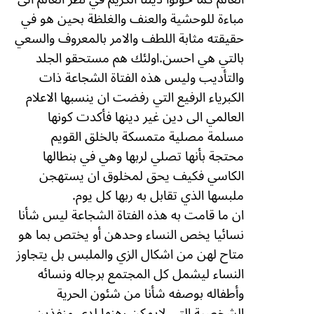
مباءة للوحشية والعنف والغلظة بحين هو في
حقيقته مثابة اللطف والامر بالمعروف والسعي
بالتي هي احسن.اولئك هم مستحقو الجلد
والتأديب وليس هذه الفتاة الشجاعة ذات
الكبرياء الرفيع التي رفضت ان ينسبها الاعلام
العالمي الى دين غير دينها فأكدت كونها
مسلمة مصلية متمسكة بالخلق القويم
محتجة بأنها تصلي لربها وهي في بنطالها
الكاسي فكيف يحق لمخلوق ان يستهجن
ملبسها الذي تقابل به ربها كل يوم.
ان ما قامت به هذه الفتاة الشجاعة ليس شأنا
نسائيا يخص النساء وحدهن أو يختص بما هو
متاح لهن من اشكال الزي والملبس بل يتجاوز
النساء ليشمل كل المجتمع برجاله ونسائه
وأطفاله بوصفه شأنا من شئون الحرية
الشخصية التي لايمكن رهنها لدى منفذين