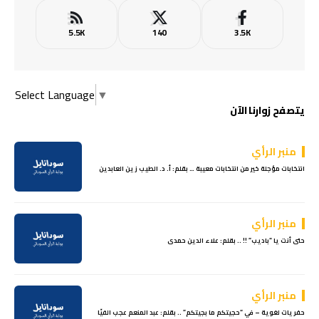
5.5K
140
3.5K
Select Language
▼
يتصفح زوارنا الآن
منبر الرأي
انتخابات مؤجلة خير من انتخابات معيبة … بقلم: أ. د. الطيب زين العابدين
منبر الرأي
حتى أنت يا “باديب” !! .. بقلم: علاء الدين حمدى
منبر الرأي
حفريات لغوية – في “حجيتكم ما بجيتكم” .. بقلم: عبد المنعم عجب الفيّا