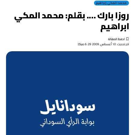
محمد المكي إبراهيم
روزا بارك …. بقلم: محمد المكي
ابراهيم
اخر تحديث: 10 أغسطس, 2009 6:29 صباحًا