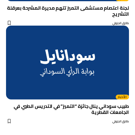
لجنة اعتصام مستشفى التميز تتهم مديرة المشرحة بعرقلة
التشريح
طارق الجزولي
الأخبار
طبيب سوداني ينال جائزة “التميز” في التدريس الطبي في
الجامعات القطرية
طارق الجزولي