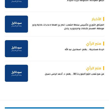
تجمع الصيادلة: الحكومة حررت الدواء
الأخبار
الميثاق الثوري لتأسيس سلطة الشعب: تصريح العطا ادعاءات كاذبة وغير
موفقة، العسكر للثكنات والجنجويد يتحل
منبر الرأي
الردة مستحيلة .. بقلم: اسماعيل عبد الله
منبر الرأي
من هو شعب البَلو (البلويت) (8) .. بقلم: د. أحمد الياس حسين