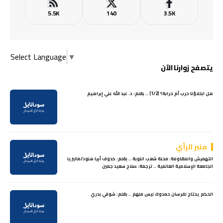
5.5K
140
3.5K
Select Language
▼
يتصفح زوارنا الآن
هل ابتلاؤنا حرب أم حرابة؟ (1/2) .. بقلم: د. عبد الله علي إبراهيم
منبر الرأي
التهميش والمقاومة: محنة شعب النوبة .. بقلم: كدوف أبيا هنود/ماليزيا
الجامعة الإسلامية العالمية .. ترجمة: صلاح سعيد جمين
الحكم يحتاج لفرسان حمدوك ليس منهم .. بقلم: شوقي بدري