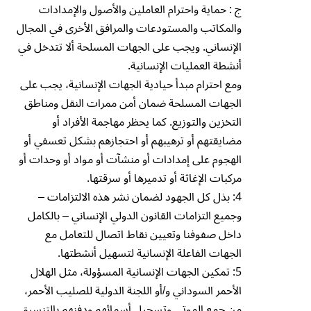
ج : حماية واحترام العاملين والأصول والإمدادات
والمكاتب والمستودعات والمرافق الأخرى في المجال
الإنساني. ويجب على الجهات المسلحة ألا تتدخل في
أنشطة العمليات الإنسانية.
ومع احترام مبدأ حيادية الجهات الإنسانية، يجب على
الجهات المسلحة ضمان أمن ممرات النقل ومناطق
التخزين والتوزيع. كما يحظر مهاجمة الأفراد أو
مضايقتهم أو ترهيبهم أو احتجازهم بشكل تعسفي أو
الهجوم على إمدادات أو منشآت أو مواد أو وحدات أو
مركبات الإغاثة أو تدميرها أو سرقتها.
4: بذل كل الجهود لضمان نشر هذه الالتزامات –
وجميع التزامات القانون الدولي الإنساني – بالكامل
داخل صفوفنا وتعيين نقاط اتصال للتعامل مع
الجهات الفاعلة الإنسانية لتسهيل أنشطتها.
5: تمكين الجهات الإنسانية المسؤولة، مثل الهلال
الأحمر السوداني و/أو اللجنة الدولية للصليب الأحمر،
من جمع الموتى وتسجيل أسمائهم ودفنهم بالتنسيق