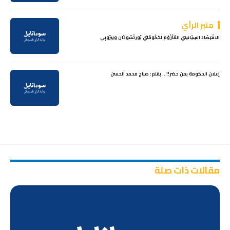
منبر الرأي
الاقْتِصَاد السِيَاسِي المَأزُوْم لحُكُومَتَي بُورتْسُودَان ونِيرُوبِي
إعلان الحكومة بمن حضر!! .. بقلم: صباح محمد الحسن
مقالات ذات صلة