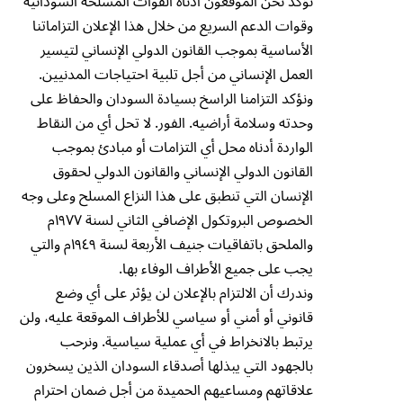
نؤكد نحن الموقعون أدناه القوات المسلحة السودانية
وقوات الدعم السريع من خلال هذا الإعلان التزاماتنا
الأساسية بموجب القانون الدولي الإنساني لتيسير
العمل الإنساني من أجل تلبية احتياجات المدنيين.
ونؤكد التزامنا الراسخ بسيادة السودان والحفاظ على
وحدته وسلامة أراضيه. الفور. لا تحل أي من النقاط
الواردة أدناه محل أي التزامات أو مبادئ بموجب
القانون الدولي الإنساني والقانون الدولي لحقوق
الإنسان التي تنطبق على هذا النزاع المسلح وعلى وجه
الخصوص البروتكول الإضافي الثاني لسنة ۱۹۷۷م
والملحق باتفاقيات جنيف الأربعة لسنة ۱۹٤٩م والتي
يجب على جميع الأطراف الوفاء بها.
وندرك أن الالتزام بالإعلان لن يؤثر على أي وضع
قانوني أو أمني أو سياسي للأطراف الموقعة عليه، ولن
يرتبط بالانخراط في أي عملية سياسية. ونرحب
بالجهود التي يبذلها أصدقاء السودان الذين يسخرون
علاقاتهم ومساعيهم الحميدة من أجل ضمان احترام