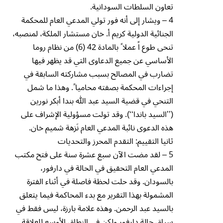
تعاون السلطات السودانية.
4 – ويشار إلى أنه فور تولي المدعي العام للمحكمة
الجنائية الدولية كريم أ. خان مستشار الملكة، لمنصبه،
تنحى طوع اً عملا ً بالمادة 42 (6) من نظام روما
الأساسي عن جميع الدعاوى التي قد يظهر فيها
تضارب في المصالح بسبب مشاركته السابقة في
إجراءات المحكمة بصفته محاميا ً. وهذا ما شمل
التنحي في قضية السيد عبد ﷲ بندا أبكر نورين
(’’السيد باندا‘‘). وقد تولت مسؤولية الإشراف على
هذه الدعوى نائبة المدعي العام نَزهة شميم خان.
ثانيا التقييم: التقدم المحرز والتحديات
5 – لقد مضت الآن سبع عشرة سنة على فتح مكتب
المدعي العام التحقيق في الحالة في دارفور،
بالسودان. وقد حلت لحظة فاصلة في أثناء الفترة
المشمولة بهذا التقرير مع بدء المحاكمة فيما يتعلق
بالسيد عبد الرحمن. وهذه علامة بارزة، ليس فقط في
سياق حالة دارفور ولكن في النطاق الأوسع للعلاقة