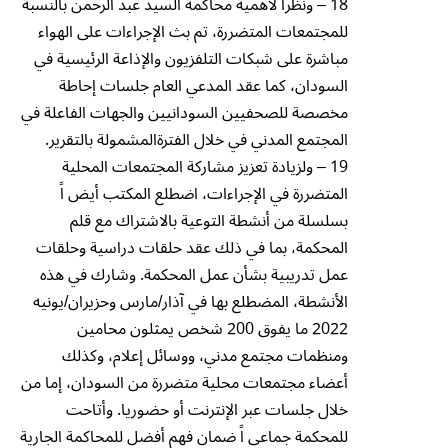
18 – ونظرا لأهمية محاكمة السيد عبد الرحمن بالنسبة
للمجتمعات المتضررة، تم بث الإجراءات على الهواء
مباشرة على شبكات التلفزيون والإذاعة الرئيسية في
السودان، كما عقد المدعي العام جلسات إحاطة
مخصصة للصحفيين السودانيين والجهات الفاعلة في
المجتمع المدني في خلال الفترةالمشمولة بالتقرير.
19 – ولزيادة تعزيز مشاركة المجتمعات المحلية
المتضررة في الإجراءات، اضطلع المكتب أيض اً
بسلسلة من أنشطة التوعية بالاشتراك مع قلم
المحكمة، بما في ذلك عقد حلقات دراسية وحلقات
عمل تدريبية بشأن عمل المحكمة. وشارك في هذه
الأنشطة، المضطلع بها في آذار/مارس وحزيران/يونيه
2022 ما يفوق 200 شخص يمثلون محامين
ومنظمات مجتمع مدني، ووسائل إعلام، وكذلك
أعضاء مجتمعات محلية متضررة من السودان، إما من
خلال جلسات عبر الإنترنت أو حضوريا. وأتاحت
للمحكمة جماعي اً ضمان فهم أفضل للمحاكمة الجارية