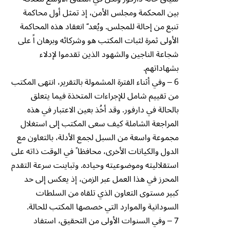
بين المحكمة ومجلس الأمن، إذ تمثل أول محاكمة
تنبع من إحالة للمجلس. ويُعد ّ انعقاد هذه المحاكمة
الأولى ثمرة لثبات المكتب هو وشركائه وبرهان اً على
شجاعة الناجين والشهود الذين تقدموا لإدلاء
بشهاداتهم.
6 – وفي أثناء الفترة المشمولة بالتقرير، انتهى المكتب
من تقييم شامل للإجراءات المتخذة فيما يتعلق
بالحالة في دارفور. وقد أخُذ بعين الاعتبار في هذه
المراجعة الشاملة كيف سعى المكتب إلى استغلال
مجموعة واسعة من السبل لجمع الأدلة، بالتعاون مع
الدول والكيانات الأخرى، محافظا ً في الوقت ذاته على
استقلاليته وموضوعيته وحياده. وتباينت سرعة التقدم
المحرز في هذا العمل عبر الزمن، إذ يعكس إلى حد
كبير مستوى التعاون الذي تلقاه من السلطات
السودانية والموارد التي خصصها المكتب للحالة.
7 – وفي السنوات الأولى من التحقيق، استفاد