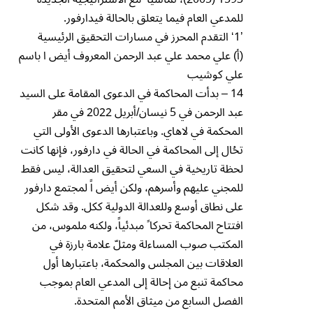
للمدعي العام فيما يتعلق بالحالة فيدارفور.
’1‘ التقدم المحرز في مسارات التحقيق الرئيسية
(أ) علي محمد علي عبد الرحمن المعروف أيض ا باسم
علي كوشيب
14 – بدأت المحاكمة في الدعوى المقامة على السيد
عبد الرحمن في 5 نيسان/أبريل 2022 في مقر
المحكمة في لاهاي. وباعتبارها الدعوى الأولى التي
تحُال إلى المحاكمة في الحالة في دارفور، فإنها كانت
لحظة تاريخية في السعي لتحقيق العدالة، ليس فقط
للمجني عليهم وأسرهم، ولكن أيض اً لمجتمع دارفور
على نطاق أوسع وللعدالة الدولية ككل. وقد شكل
افتتاح المحاكمة تحركا ً مبدئياً، ولكنه ملموس، من
المكتب صوب المساءلة ومثلّ علامة بارزة في
العلاقات بين المجلس والمحكمة، باعتبارها أول
محاكمة تنبع من إحالة إلى المدعي العام بموجب
الفصل السابع من ميثاق الأمم المتحدة.