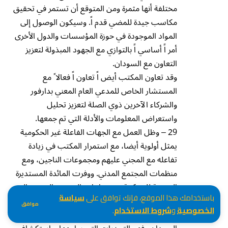
مختلفة أنها مثمرة ومن المتوقع أن تستمر في تحقيق
مكاسب جيدة للمضي قدم اً. وسيكون الوصول إلى
المواد الموجودة في حوزة المؤسسات والدول الأخرى
أمر اً أساسي اً بالتوازي مع الجهود المبذولة لتعزيز
التعاون مع السودان.
وقد تعاون المكتب أيض اً تعاون اً فعالا ً مع
المستشار الخاص للمدعي العام المعني بدارفور
والشركاء الآخرين ذوي الصلة لتعزيز تحليل
واستعراض المعلومات والأدلة التي تم جمعها.
29 – وظل العمل مع الجهات الفاعلة غير الحكومية
يمثل أولوية أيضا، مع استمرار المكتب في زيادة
تفاعله مع المجني عليهم ومجموعات الناجين، ومع
منظمات المجتمع المدني. ووفرت المائدة المستديرة
السنوية للمحكمة مع منظمات المجتمع المدني، التي
باستخدامك هذا الموقع، فإنك توافق على
سياسة
عقدت في 1 حزيران/يونيه 2022، محفلا ً آخر تمكن
موافق
الخصوصية
و
شروط الاستخدام
.
المكتب من خلاله من تعميق فهم أنشطته في