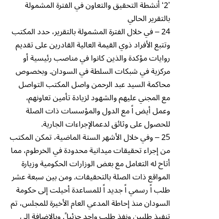
’2‘ أنشطة التحقيق والتعاون في الفترة المشمولة
بالتقرير الحالي
24 – في خلال الفترة المشمولة بالتقرير، حدد المكتب
وتتبع الأفراد ذوي القيمة العالية القادرين على تقديم
روايات مؤكدة والذين كانوا في مناصب رئيسية أو
مركزية في شبكات السلطة في السودان. وبخصوص
محاكمة السيد عبد الرحمن واصل المكتب التواصل
مع المجني عليهم والشهود لزيادة تأمين تعاونهم،
وعمل أيض اً مع الدول والمؤسسات ذات الصلة
للحصول على وثائق لدعمالإجراءات الجارية.
25 – وفي خلال الأشهر الستة الماضية، تمكن المكتب
من إجراء تحقيقات ميدانية محدودة في الخرطوم، مما
أتاح له التعامل مع بعض الوزارات الحكومية وزيارة
المواقع ذات الصلة بالتحقيقات. ومن بين سبعة عشر
طلب اً رسمي اً جديد اً للمساعدة أحيلت إلى حكومة
السودان منذ إحاطة المدعي العام الأخيرة للمجلس، تم
تنفيذ طلبين ونفذ طلب واحد جزئيا ً. وبالإضافة إلى