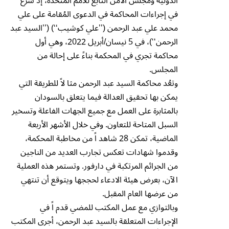
الدولية ومجلس الأمن التابع للأمم المتحدة، إذ شُرع
في إجراءات المحاكمة في الدعوى المُقامة على علي
محمد علي عبد الرحمن (’’علي كوشيب‘‘) (’’السيد عبد
الرحمن‘‘)، في 5 نيسان/أبريل 2022، وهي أول
محاكمة تجري في المحكمة بناءً على إحالة من
المجلس.
وتعُد محاكمة السيد عبد الرحمن مثا لاً للطريقة التي
يمكن بها تحقيق العدالة فيما يتعلق بالسودان
بالمثابرة على العمل مع جميع الجهات الفاعلة وتسخير
السبل المتاحة للتعاون. وفي خلال الأشهر الأربعة
الماضية، تمكن 28 شاهد اً من مخاطبة المحكمة،
وقدموا شهادات تعكس تجارب العديد من الناجين
من الجرائم المرتكبة في دارفور. وتستمر هذه العملية
الآن، بعرض هيئة الادعاء لحججها ويتوقع أن تنتهي
من عرضها العام المقبل.
وبالتوازي مع عمل المكتب للمضي قدم اً في
الإجراءات المتعلقة بالسيد عبد الرحمن، أجرى المكتب