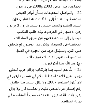
والتعذيب والاغتصاب والنهب، وجريمة الإبادة
الجماعية، بين عامي 2003 و2008 في دارفور.
22 – وتتواصل التحقيقات بشأن أوامر القبض
المتبقية. واستناد اً إلى ما أفادت به التقارير، فإن
السيد البشير والسيد حسين والسيد هارون لا يزالون
رهن الاحتجاز في الخرطوم. وقد طلب المكتب
الوصول إلى المشتبه فيهم عن طريق السلطات
المختصة في السودان ولكن هذا الوصول لم يتحقق
حتى الآن. وستبُذل مزيد من الجهود في الفترة
المشمولة بالتقرير القادم لتحقيق ذلك.
(ج) عبد ﷲ بندا أبكر نورين
23 – اتُّ هم السيد بندا بارتكاب جرائم حرب تتعلق
بهجوم على قاعدة لحفظ السلام في شمال دارفور في
29 أيلول/سبتمبر 2007. ولا يزال السيد بندا طليق اً
رغم إصدار أمر بالقبض عليه. والمكتب كان ولا يزال
يقوم بأنشطة تحقيق متعددة تحسب اً للمقاضاة في
نهاية المطاف.