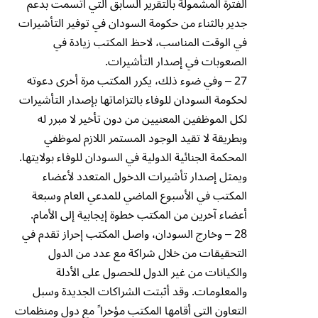
الفترة المشمولة بالتقرير السابق التي اتسمت بدعم
جدير بالثناء من حكومة السودان في توفير التأشيرات
في الوقت المناسب، لاحظ المكتب زيادة في
الصعوبات في إصدار التأشيرات.
27 – وفي ضوء ذلك، يكرر المكتب مرة أخرى دعوته
لحكومة السودان للوفاء بالتزاماتها بإصدار التأشيرات
لكل الموظفين المعنيين من دون تأخير لا مبرر له
وبطريقة لا تقيد الوجود المستمر اللازم لموظفي
المحكمة الجنائية الدولية في السودان للوفاء بولايتها.
ويمثل إصدار تأشيرات الدخول المتعدد لأعضاء
المكتب في الأسبوع الماضي للمدعي العام وسبعة
أعضاء آخرين من المكتب خطوة إيجابية إلى الأمام.
28 – وخارج السودان، واصل المكتب إحراز تقدم في
التحقيقات من خلال شراكة مع عدد من الدول
والكيانات من غير الدول للحصول على الأدلة
والمعلومات. وقد أثبتت الشراكات الجديدة وسبل
التعاون التي أقامها المكتب مؤخرا ً مع دول ومنظمات