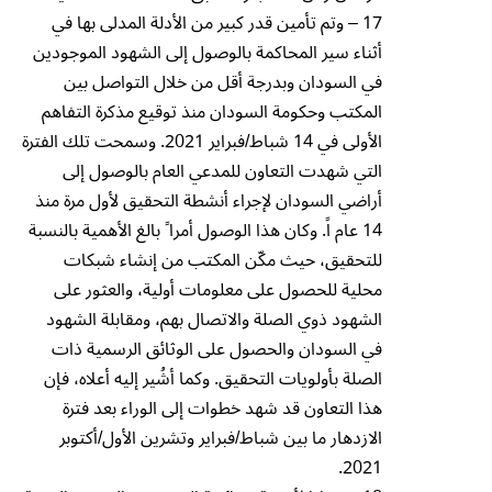
17 – وتم تأمين قدر كبير من الأدلة المدلى بها في
أثناء سير المحاكمة بالوصول إلى الشهود الموجودين
في السودان وبدرجة أقل من خلال التواصل بين
المكتب وحكومة السودان منذ توقيع مذكرة التفاهم
الأولى في 14 شباط/فبراير 2021. وسمحت تلك الفترة
التي شهدت التعاون للمدعي العام بالوصول إلى
أراضي السودان لإجراء أنشطة التحقيق لأول مرة منذ
14 عام اً. وكان هذا الوصول أمرا ً بالغ الأهمية بالنسبة
للتحقيق، حيث مكّن المكتب من إنشاء شبكات
محلية للحصول على معلومات أولية، والعثور على
الشهود ذوي الصلة والاتصال بهم، ومقابلة الشهود
في السودان والحصول على الوثائق الرسمية ذات
الصلة بأولويات التحقيق. وكما أشُير إليه أعلاه، فإن
هذا التعاون قد شهد خطوات إلى الوراء بعد فترة
الازدهار ما بين شباط/فبراير وتشرين الأول/أكتوبر
2021.