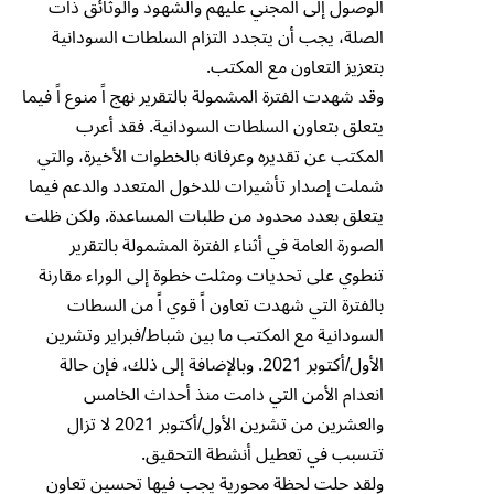
الوصول إلى المجني عليهم والشهود والوثائق ذات
الصلة، يجب أن يتجدد التزام السلطات السودانية
بتعزيز التعاون مع المكتب.
وقد شهدت الفترة المشمولة بالتقرير نهج اً منوع اً فيما
يتعلق بتعاون السلطات السودانية. فقد أعرب
المكتب عن تقديره وعرفانه بالخطوات الأخيرة، والتي
شملت إصدار تأشيرات للدخول المتعدد والدعم فيما
يتعلق بعدد محدود من طلبات المساعدة. ولكن ظلت
الصورة العامة في أثناء الفترة المشمولة بالتقرير
تنطوي على تحديات ومثلت خطوة إلى الوراء مقارنة
بالفترة التي شهدت تعاون اً قوي اً من السطات
السودانية مع المكتب ما بين شباط/فبراير وتشرين
الأول/أكتوبر 2021. وبالإضافة إلى ذلك، فإن حالة
انعدام الأمن التي دامت منذ أحداث الخامس
والعشرين من تشرين الأول/أكتوبر 2021 لا تزال
تتسبب في تعطيل أنشطة التحقيق.
ولقد حلت لحظة محورية يجب فيها تحسين تعاون