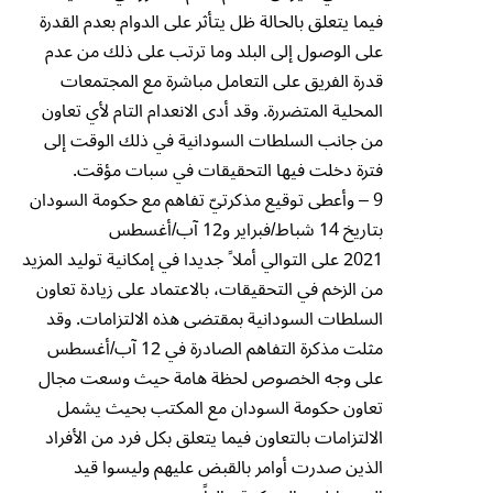
فيما يتعلق بالحالة ظل يتأثر على الدوام بعدم القدرة
على الوصول إلى البلد وما ترتب على ذلك من عدم
قدرة الفريق على التعامل مباشرة مع المجتمعات
المحلية المتضررة. وقد أدى الانعدام التام لأي تعاون
من جانب السلطات السودانية في ذلك الوقت إلى
فترة دخلت فيها التحقيقات في سبات مؤقت.
9 – وأعطى توقيع مذكرتيّ تفاهم مع حكومة السودان
بتاريخ 14 شباط/فبراير و12 آب/أغسطس
2021 على التوالي أملا ً جديدا في إمكانية توليد المزيد
من الزخم في التحقيقات، بالاعتماد على زيادة تعاون
السلطات السودانية بمقتضى هذه الالتزامات. وقد
مثلت مذكرة التفاهم الصادرة في 12 آب/أغسطس
على وجه الخصوص لحظة هامة حيث وسعت مجال
تعاون حكومة السودان مع المكتب بحيث يشمل
الالتزامات بالتعاون فيما يتعلق بكل فرد من الأفراد
الذين صدرت أوامر بالقبض عليهم وليسوا قيد