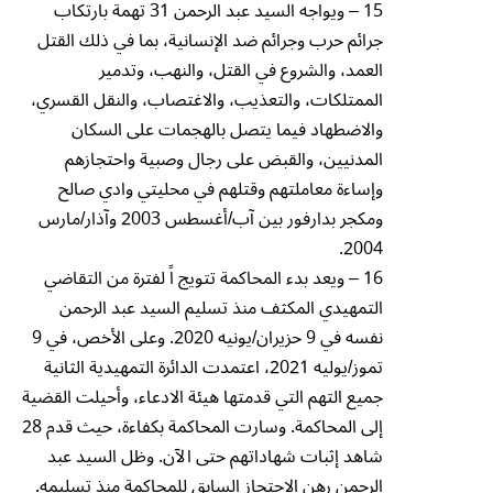
15 – ويواجه السيد عبد الرحمن 31 تهمة بارتكاب
جرائم حرب وجرائم ضد الإنسانية، بما في ذلك القتل
العمد، والشروع في القتل، والنهب، وتدمير
الممتلكات، والتعذيب، والاغتصاب، والنقل القسري،
والاضطهاد فيما يتصل بالهجمات على السكان
المدنيين، والقبض على رجال وصبية واحتجازهم
وإساءة معاملتهم وقتلهم في محليتي وادي صالح
ومكجر بدارفور بين آب/أغسطس 2003 وآذار/مارس
2004.
16 – ويعد بدء المحاكمة تتويج اً لفترة من التقاضي
التمهيدي المكثف منذ تسليم السيد عبد الرحمن
نفسه في 9 حزيران/يونيه 2020. وعلى الأخص، في 9
تموز/يوليه 2021، اعتمدت الدائرة التمهيدية الثانية
جميع التهم التي قدمتها هيئة الادعاء، وأحيلت القضية
إلى المحاكمة. وسارت المحاكمة بكفاءة، حيث قدم 28
شاهد إثبات شهاداتهم حتى الآن. وظل السيد عبد
الرحمن رهن الاحتجاز السابق للمحاكمة منذ تسليمه.