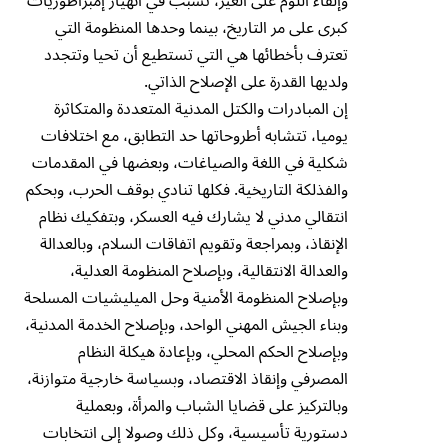
وإلقاء اللوم على الغير، تسبب في انهيار إمبراطوريات
كبرى على مر التاريخ، بينما وحدها المنظومة التي
تعترف بأخطائها هي التي تستطيع أن تحيا وتتجدد
ولديها القدرة على الإصلاح الذاتي.
إن المبادرات والكتل المدنية المتعددة والمتكاثرة
يوميا، تتشابه أطروحاتها حد التطابق، مع اختلافات
شكلية في اللغة والصياغات، وبعضها في المقدمات
والفذلكة التاريخية. فكلها تنادي بوقف الحرب، وبحكم
انتقالي مدني لا يشارك فيه العسكر، وبتفكيك نظام
الإنقاذ، وبمراجعة وتقويم اتفاقات السلام، وبالعدالة
والعدالة الانتقالية، وبإصلاح المنظومة العدلية،
وبإصلاح المنظومة الأمنية وحل الميليشيات المسلحة
وبناء الجيش المهني الواحد، وبإصلاح الخدمة المدنية،
وبإصلاح الحكم المحلي، وبإعادة هيكلة النظام
المصرفي وإنقاذ الاقتصاد، وبسياسة خارجية متوازنة،
وبالتركيز على قضايا الشباب والمرأة، وبعملية
دستورية تأسيسية، وكل ذلك وصولا إلى انتخابات