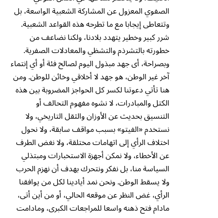
الصفوي المعزول عن المشاركة الشعبية الواسعة، بل
وتتعاطى إيجابا مع ما تطرحه هذه القواعد الشعبية.
شرر كبير وخطير يتهدد بلادنا، ولكنا نضاعف من
خطورته بالتشرذم والتشظي والمعادلات الصفرية.
وبصراحة، أى جهد مبذول اليوم لصالح فئة أو أي إنتماء
آخر غير الوطن، هو جهد لا أخلاقي وخائن للوطن. ومن
هنا تأتي دعوتنا لكسر كل الحواجز المضروبة بين هذه
الكتل والمبادرات، لا نشوه مفهوم التحالف أو
التنسيق بحديث عن الأوزان والثقل التاريخي، ولا
نستخدم «الفيتو» بسبب مواقف سابقة، ولا نحول
اختلاف الرأي إلى اتهامات مختلقة، ولا نغض الطرف
عن الأخطاء، ولا نمكن أجهزة الاستخبارات ومبتذلي
السياسة منا، بل نفكر ونتحرك بهدف أن نهزم الحرب
ولا يسقط الوطن. ونحن نمد أيادينا لكل من يوافقنا
الرأي، غض النظر عن موقعه الحالي، أو من أين أتى،
مادام فتح ذهنه واسعا للمراجعات الكبرى، ومادامت