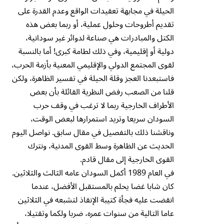
الحيلة في مجابهة تعقيدات الواقع وعدم القدرة على
تقديم أطروحات وحلول عملية، أو ربما بعض هذه
الكتل والمبادرات هي صناعة لدوائر غير سودانية،
دولية أو إقليمية، وفي ذلك لطامة كبرى! أما بالنسبة
لقوى المجتمع الدولي والإقليمي المعنية بأزمة الحرب،
فاستبعدنا العجز وقلة الحيلة في تفسير الظاهرة، ولكن
قلنا من الصعب رفض النظرية القائلة بأن بعض
الأطراف الخارجية ربما لا ترغب في وقف حرب
السودان سريعا وتريد استمرارها لبعض الوقت،
وناقشنا ذلك بالتفصيل في مقال سابق. نواصل اليوم
الحديث عن الظاهرة وسط القوى المدنية، ونترك
القوى الخارجية إلى مقال قادم.
في العام 1989 أكمل السودان عامه الثالث والثلاثين.
كان شابا غضا يحلم بالمستقبل الأفضل، عندما
انقضت عليه فجأة كتيبة الإنقاذ لتشبعه في الثلاثين
عاما التالية من سنوات عمره، ضربا ولكما وتقتيلا،