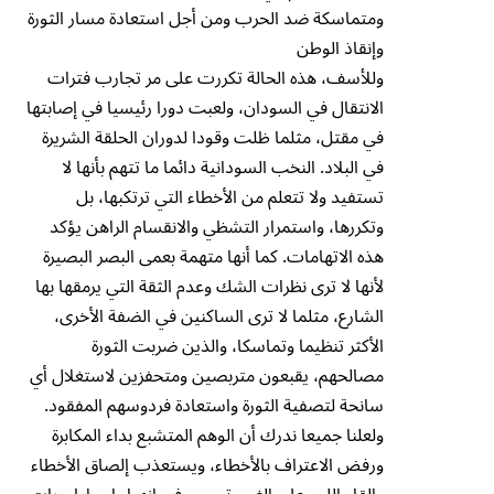
ومتماسكة ضد الحرب ومن أجل استعادة مسار الثورة
وإنقاذ الوطن
وللأسف، هذه الحالة تكررت على مر تجارب فترات
الانتقال في السودان، ولعبت دورا رئيسيا في إصابتها
في مقتل، مثلما ظلت وقودا لدوران الحلقة الشريرة
في البلاد. النخب السودانية دائما ما تتهم بأنها لا
تستفيد ولا تتعلم من الأخطاء التي ترتكبها، بل
وتكررها، واستمرار التشظي والانقسام الراهن يؤكد
هذه الاتهامات. كما أنها متهمة بعمى البصر البصيرة
لأنها لا ترى نظرات الشك وعدم الثقة التي يرمقها بها
الشارع، مثلما لا ترى الساكنين في الضفة الأخرى،
الأكثر تنظيما وتماسكا، والذين ضربت الثورة
مصالحهم، يقبعون متربصين ومتحفزين لاستغلال أي
سانحة لتصفية الثورة واستعادة فردوسهم المفقود.
ولعلنا جميعا ندرك أن الوهم المتشبع بداء المكابرة
ورفض الاعتراف بالأخطاء، ويستعذب إلصاق الأخطاء