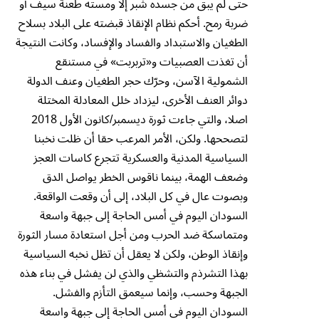
حتى لم يبق من جسده شبر إلا ومسته طعنة سيف أو
ضربة رمح. أحكم نظام الإنقاذ قبضته على البلاد بسلاح
الطغيان والاستبداد والفساد والإفساد، وكانت النتيجة
أن تغذت العصبيات و«تربربت» في مستنقع
الشمولية الآسن، وحرّك حجر الطغيان وعنف الدولة
دوائر العنف الأخرى، ليزداد خلل المعادلة المختلة
اصلا، والتي جاءت ثورة ديسمبر/كانون الأول 2018
لتصححها. ولكن، الأمر المرعب حقا أن ظلت نخبنا
السياسية المدنية والعسكرية تتجرع كاسات العجز
وضعف الهمة، بينما ناقوس الخطر يواصل الدق
وبصوت عال في كل البلاد، إلى أن وقعت الواقعة.
السودان اليوم في أمس الحاجة إلى جبهة واسعة
ومتماسكة ضد الحرب ومن أجل استعادة مسار الثورة
وإنقاذ الوطن، ولكن لا يعقل أن تظل نخبه السياسية
بهذا التشرذم والتشظي والذي لن يفشل في بناء هذه
الجبهة وحسب، وإنما سيعمق التأزم والفشل.
السودان اليوم في أمس الحاجة إلى جبهة واسعة