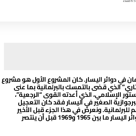
ن في دوائر اليسار. كان المشروع الأول هو مشروع
تاري” الذي قضى بالتمسك بالبرلمانية بما عنى
ستور الإسلامي، الذي أعدته القوى “الرجعية”،
رجوازية الصغير في اليسار فقد كان التعجيل
للبرلمانية. ونعرض في هذا الجزء قبل الأخير
لمقالنا لصراع هاتين الخطتين في دوائر اليسار ما بين 1965 و1969 قبل أن ينتصر