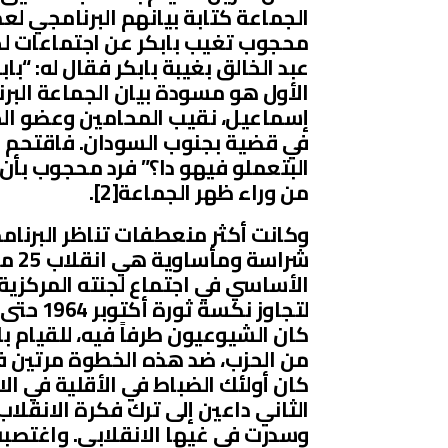
الجماعة كتابة بيانهم البرنامجي 
محجوب تغيب بابكر عن اجتماعات ل
عبد الخالق بغيبة بابكر فقال له: “باب
إسماعيل، نقيب المحامين وعضو الجم
في قضية بجنوب السودان. فاقتحم ا
البتعملو فيهو دا؟” فرد محجوب بأن
من وراء ظهر الجماعة[2].
وكانت أكثر منعطفات تناظر البرنام
لتجاوز ن
كان الشيوعيون طرفاً فيه، للقيام 
كان أولئك الضباط في الأقلية في الا
الثاني داعين إلى ترك فكرة الانقلاب