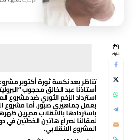
اخر تحديث: 4 أكتوبر, 2016 6:54 مساءً
شارك
تناظر بعد نكسة ثورة أكتوبر مشروعا
أستاذنا عبد الخالق محجوب “البرولي
استرداد الزخم الثوري ضد مشروع الد
بعمل جماهيري صبور. أما مشروع الب
باستردادها بالانقلاب مديرين ظهرهم 
المشروع الانقلابي.