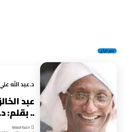
منبر الرأي
د.عبد الله علي
.. بقلم: د