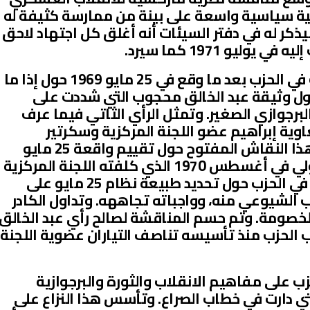
بية سياسية واسعة على بينة من ممارسة كثيفة له
ر له في دفتر السيئات أنه أغلق كل اجتهاد لاحق
يو 1971 كما سيرد.
دارت المناقشة العامة التي انفتحت في الحزب بعد ما وقع في 25 مايو 1969 حول إذا ما
 الأول وثيقة عبد الخالق محجوب التي شددت على
البرجوازي الصغير. وتمثل الرأي الثاتي فيما عرف
ية إبراهيم عضو اللجنة المركزية وسكرتير
تنظيمي أسبق للحزب.وكانت ذروة هذا النقاش المفتوح حول تقييم واقعة 25 مايو
1969 هو انعقاد مؤتمر الكادر التداولي في أغسطس 1970 الذي كلفته اللجنة المركزية
(أغسطس 1969) لفض النزاع القائم في الحزب حول تحديد طبيعة نظام 25 مايو على
الشيوعي منه، وواجباته تجاههه. وتداول الكادر
لخصومة. وتم حسم المناقشة لصالح رأي عبد الخالق
 الحزب منذ تأسيسه تناصف التياران عضوية اللجنة
زب على مفاهيم الانقلاب والثورة والبرجوازية
تي دارت في خطاب الصراع. وتأسس هذا النزاع على