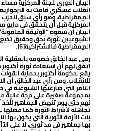
انقلاب عسكري قامت به البرجوازية 
المركزية قبل أن يتحقق في مايو م
البيان أن سموه “الوثيقة الملعونة”
الشيوعيين لثورة بحق وحقيق تذيع ع
الديمقراطية فالاشتراكية[6].
رمى عبد الخالق خصومه بالعقلية الا
اتفق لهم أن استعادة ثورة أكتوبر 
للانقلاب. ومن رأي عبد الخالق أن ا
التآمر التي صارعتها الشيوعية في صو
بمجموعة صغيرة على درجة عالية من 
لهم حتى يوم تنهض الجماهير لأخذ أ
تجاهله لأشراط الثورة كما فصلها لي
بنت الأزمة الثورية التي يكون بها 
بها جماهير في مد ثوري، لا على الت