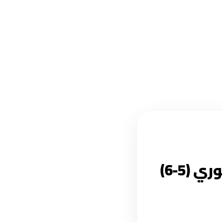
عبد الخالق محجوب: ويخرج الانقلابي من الثوري (5-6)