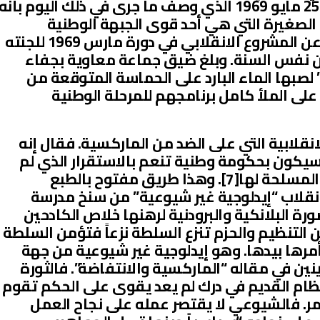
البيان الدوري للجنة المركزية مساء 25 مايو 1969 الذي وصف ما جرى في ذلك اليوم بأنه
الصغيرة التي هي أحد قوى الجبهة الوطنية
الديمقراطية. وهو رأي سبق للحزب عن المشروع الانقلابي في دورة مارس 1969 للجنته
ن نفس السنة. وبلغ ضيق جماعة معاوية بجفاء
 لصبها الماء البارد على الحماسة المتوقعة من
لى الملأ كامل برنامجهم للمرحلة الوطنية
نقلابية التي على الضد من الماركسية. فقال إنه
سيكون بحكومة وطنية تنعم بالاستقرار الذي لم
يقع لحكومة أكتوبر بحماية القوات المسلحة لها[7]. وهذا طريق مفتوح بالطبع
لانقلاب “إيدلوجية غير شيوعية” من سنخ مدرسة
رة البلانكية والبرودنية لرهنها خلاص الكادحين
التنظيم والحزم تنزع السلطة نزعاً فتؤمن السلطة
مرها بيدها. وهو إيدلوجية غير شيوعية من جهة
نين في مقاله “الماركسية والانتفاضة”. فالثورة
النظام القديم في درك لم يعد يقوى على الحكم تقوم
آمر. فالشيوعي لا يقتصر عمله على نجاح العمل