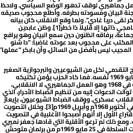
لعمل جماهيري لوقف تدهور الوضع السياسي. ولاحظ
جنة البيان ومسودته بطرفه. وأطلع محجوب صديقه
كر لقى درباً غادي”. ولما وقع الانقلاب كان بيانه
الأول هو مسودة بيان الجماعة البرنامجي ذاتها إلا قليلاً ذا خطر[1]. وظن عابدين
اعة، برفاقه الظنون حين سمع البيان وهو يرافع
لمكتب على محجوب بعد عودته غاضباً: “دا شنو
 المجيب ليس بأفضل من السائل، وأن بابكر “عملها”
ج التقدمي لكل من الشيوعيين والبرجوازية الصغير
شراسة ومأساوية هي انقلاب 25 مايو 1969 نفسه. فما كاد الحزب يؤمن تكتيكه
الأساسي في اجتماع لجنته المركزية في 1968 وهو العمل الجماهيري، لا الانقلابي،
كسة ثورة أكتوبر 1964 حتى توالت الدعوات إليه من تنظيم الضباط الأحرار، الذي
بانقلاب عسكري. ووقف الضباط الشيوعيون، بإيعاز
من الحزب، ضد هذه الخطوة مرتين في أكتوبر 1968م وأبريل 1969م[3]. وخلال التصويت
قتراع الأول إلا أنهم أصبحوا الأغلبية في التصويت
. ومع ذلك لم ترعو الأقلية التي قادها جعفر نميري
وسدرت في غيها الانقلابي. واغتصبت السلطة في 25 مايو 1969م من برلمان متوحش