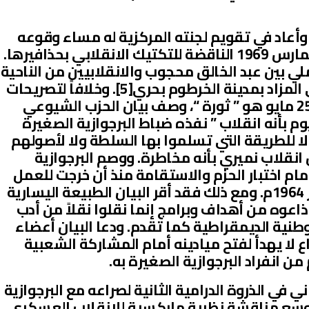
وأعاد في تقويم لجنته المركزية له مساء وقوعه
نفسه إنتاج وثيقة اللجنة المركزية لمارس 1969 الناقضة للتكتيك الانقلابي بحذافيرها.
ي بين عبد الخالق محجوب والانقلابيين من الناحية
الأخرى في ذلك المساء في بيت بحي المزاد بمدينة الخرطوم بحري[5]. وخلافاً لتصريحات
الانقلابيين بأن ما قاموا به صبيحة 25 مايو هو ” ثورة “، وصف بيان الحزب الشيوعي
 بأنه انقلاب ” نفذه ضباط البرجوازية الصغيرة
 لا للطريقة التي تسلموا بها السلطة ولا لأصولهم
انقلاب نميري بأنه مخاطرة. ووصم البرجوازية
مام اختبار الحزم والاستقامة منذ أن خرجت للعمل
السياسي المستقل في ثورة أكتوبر 1964م. ومع ذلك فقد أقر البيان الطبيعة اليسارية
اذاعوه من أهداف وبرامج إنما نقلوا نقلاً من أدب
طنية الديمقراطية كما تقدم. ودعا البيان أعضاء
ع لا يهدأ لفتح ميادينه أمام المشاركة الشعبية
من انفراد البرجوازية الصغيرة به.
في الذروة الدرامية الثانية لصراعه مع البرجوازية
 أوسع مناقشة نظرية ماركسية للانقلاب العسكري