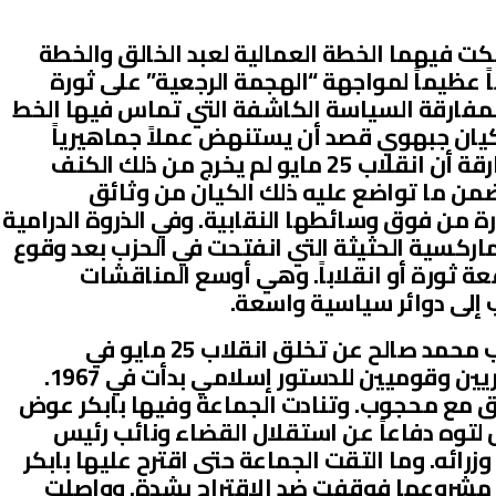
كت فيهما الخطة العمالية لعبد الخالق والخطة
ً عظيماً لمواجهة “الهجمة الرجعية” على ثورة
المفارقة السياسة الكاشفة التي تماس فيها الخط
كيان جبهوي قصد أن يستنهض عملاً جماهيرياً
للدفاع عن ثورة أكتوبر. وكانت المفارقة أن انقلاب 25 مايو لم يخرج من ذلك الكنف
ضمن ما تواضع عليه ذلك الكيان من وثائق
ة من فوق وسائطها النقابية. وفي الذروة الدرامية
ماركسية الحثيثة التي انفتحت في الحزب بعد وقوع
انت الواقعة ثورة أو انقلاباً. وهي أوسع المناقشات
 إلى دوائر سياسية واسعة.
فروى لي الصحافي المخضرم محجوب محمد صالح عن تخلق انقلاب 25 مايو في
اجتماعات لمناهضين وطنيين ويساريين وقوميين للدستور إسلامي بدأت في 1967.
لق مع محجوب. وتنادت الجماعة وفيها بابكر عوض
 لتوه دفاعاً عن استقلال القضاء ونائب رئيس
 لانقلاب 1969 ورئيس وزرائه. وما التقت الجماعة حتى اقترح عليها بابكر
 مشروعها فوقفت ضد الاقتراح بشدة. وواصلت