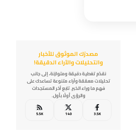
مصدرُك الموثوق للأخبار
والتحليلات والآراء الدقيقة!
نقدّم تغطية دقيقة ومتوازنة، إلى جانب
تحليلات معمّقة وآراء متنوعة تساعدك على
فهم ما وراء الخبر. تابع آخر المستجدات
والرؤى أولًا بأول.
5.5K
140
3.5K