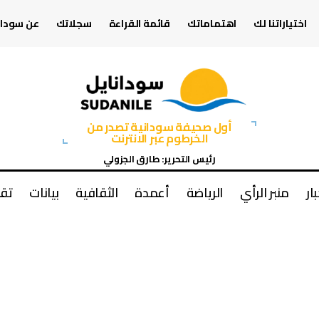
اختياراتنا لك
اهتماماتك
قائمة القراءة
سجلاتك
عن سودان
أول صحيفة سودانية تصدر من
الخرطوم عبر الانترنت
رئيس التحرير: طارق الجزولي
بار
منبر الرأي
الرياضة
أعمدة
الثقافية
بيانات
تقا