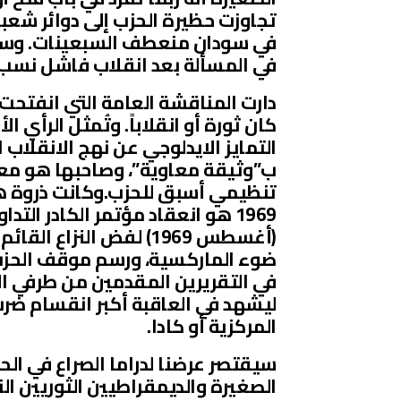
تجاوزت حظيرة الحزب إلى دوائر شع
في سودان منعطف السبعينات. وسيذك
في المسألة بعد انقلاب فاشل نسب إليه في يول
كان ثورة أو انقلاباً. وتُمثل الرأي
التمايز الايدلوجي عن نهج الانقلاب 
ب”وثيقة معاوية”، وصاحبها هو معاو
ضوء الماركسية، ورسم موقف الحزب 
في التقريرين المقدمين من طرفي ا
ليشهد في العاقبة أكبر انقسام ضرب
المركزية أو كادا.
سيقتصر عرضنا لدراما الصراع في الح
الصغيرة والديمقراطيين الثوريين ال