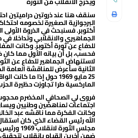
ويخرج الانقلاب من الثورة
سنقف هنا عند ذروتين دراميتين احت
البرجوازية الصغيرة لخصومه احتكاكا
أكتوبر. فسنبحث في الذروة الأولى 
الجماهيري والانقلابي وتداخلا في 
فحسب، بل أن بيانه الأول مما كان 
لاستنهاض الجماهير للدفاع عن الثور
الثانية سأعرض للمناقشة العامة ال
25 مايو 1969 حول إذا ما ك
الماركسية طرا تجاوزت حظيرة الحزب
وكانت الفكرة مما ناقشه عبد الخا
الله رئيس القضاء الذي كان استقال
مجلس الثورة
ضمن آخرين القيام بانقلاب لتحقيق