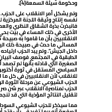
وحكومة سيئة السمعة[4].
ولم يشكل أمر الانقلاب على الحزب. 
فانبذرت بذرة الشقاق النظري والعمل
المسائي ما حدث في صبيحة ذلك اليوم
داخل الجيش”. ولم يبد الحزب ارتياحه
الطبقية في المجتمع. فوصف البيان 
الصغيرة التي قادته بأنها لم تصمد أ
للانقلاب لأن الانقلابيين في كل ما 
الحزب الشيوعي عن مرحلة الثورة الو
الحزب لمناصرة الانقلاب عبر شن صرا
لتقليل النتائج المؤذية التي قد تنجم 
مما سيذكر للحزب الشيوعي السوداني 
الصغيرة أنه ربما تفرد في باب فتح