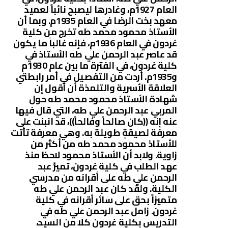
العام 1927م، وغادرها ليصبح نائباً لعميد
معهد بخت الرضا في العام 1935م. وبما أن
الأستاذ محمود محمد طه تخرج من كلية
غردون في العام 1936م، فإنه غالباً ما يكون
قد عاصر عبد الرحمن علي طه الأستاذ في
كلية غردون، في الفترة ما بين عام 1930م
و1935م. أردت من التفصيل في أمر رابطتي
العلاقة الأسرية والتلمذة أن أقول إن
شهادة الأستاذ محمود محمد طه حول
المربي عبد الرحمن علي طه، التي قال فيها
عنه إنه ((كان صالحاً وفالحاً))، قد انبنت على
معرفة لصيقةٍ طويلة به. وهي معرفة تأتت
للأستاذ محمود محمد طه من أكثر من
زاوية. ولابد أن الأستاذ محمود لاحظ منذ
عهد الطلب في كلية غردون، تميُّز عبد
الرحمن علي طه على أقرانه من مدرسي
الكلية. ولقد كان عبد الرحمن علي طه
متميزاً بحق على سائر أقرانه في كلية
غردون. زامل عبد الرحمن علي طه في
التدريس بكلية غردون كلا من السيد،