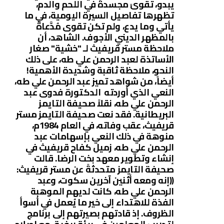
يبدو، تقوىً مجسدةً في اللحم والدم،
تظهرها تفاصيل السيرة اليومية، في ما
يأتي وما يدع، ولم تكن تقوى مُدَّعاةً
بالمظهر الديني الأجوف. الشاهد، أن
ملاحظة مستر قريفيث لـ "خشية" صغار
الأساتذة لعبد الرحمن علي طه، على ذلك
النحو، ملاحظة ثاقبة وشديدة الأهمية!
أيضاً، من شواهد تميز عبد الرحمن علي طه،
النعي الذي أوردته الدكتورة فدوى عبد
الرحمن علي طه، نقلاً صحيفة التايمز
البريطانية. فقد نعت صحيفة التايمز مستر
قريفيث، عقب وفاته، في العام 1984م،
منوهة في ذلك النعي بإسهامات عبد
الرحمن علي طه، زميل كفاح قريفيث في
إنشاء وتطوير معهد بخت الرضا. قالت
صحيفة التايمز متحدثةً عن مستر قريفيث:
((إنه ومعه أثنين آخرين سكوت، وعبد
الرحمن علي طه، كانت لديهم الموهبة
الفذة للاهتداء إلى خير ما يُعمل في أسوأ
الظروف. إذ قادتهم بصيرتهم إلى برنامج