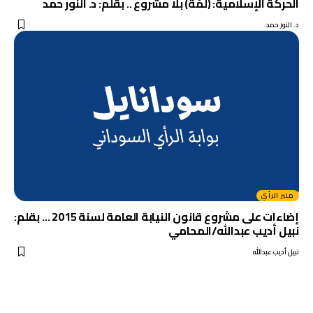
الحركة الإسلامية: (لمّة) بلا مشروع .. بقلم: د. النور حمد
د. النور حمد
منبر الرأي
إضاءات على مشروع قانون النيابة العامة لسنة 2015 … بقلم:
نبيل أديب عبدالله/المحامي
نبيل أديب عبدالله