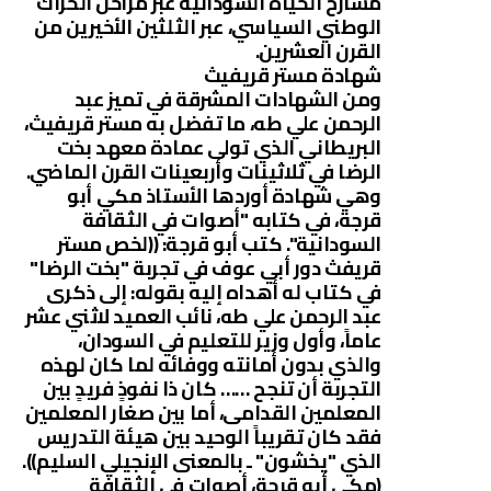
مسارح الحياة السودانية عبر مراحل الحراك
الوطني السياسي، عبر الثلثين الأخيرين من
القرن العشرين.
شهادة مستر قريفيث
ومن الشهادات المشرقة في تميز عبد
الرحمن علي طه، ما تفضل به مستر قريفيث،
البريطاني الذي تولى عمادة معهد بخت
الرضا في ثلاثينات وأربعينات القرن الماضي.
وهي شهادة أوردها الأستاذ مكي أبو
قرجة، في كتابه "أصوات في الثقافة
السودانية". كتب أبو قرجة: ((لخص مستر
قريفث دور أبي عوف في تجربة "بخت الرضا"
في كتاب له أهداه إليه بقوله: إلى ذكرى
عبد الرحمن علي طه، نائب العميد لاثني عشر
عاماً، وأول وزير للتعليم في السودان،
والذي بدون أمانته ووفائه لما كان لهذه
التجربة أن تنجح …… كان ذا نفوذٍ فريدٍ بين
المعلمين القدامى، أما بين صغار المعلمين
فقد كان تقريباً الوحيد بين هيئة التدريس
الذي "يخشون" ـ بالمعنى الإنجيلي السليم)).
(مكي أبو قرجة، أصوات في الثقافة