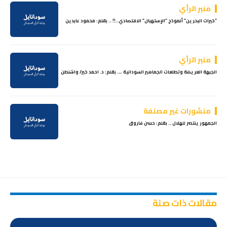
منبر الرأي
“خيرات البحرين” أنموذج “الإستهبال” الاقتصادي..!! .. بقلم: محمود عابدين
منبر الرأي
الجبهة العريضة وتطلعات الجماهير السودانية …. بقلم: د. احمد خير/ واشنطن
منشورات غير مصنفة
الجمهور ينتصر للهلال .. بقلم: حسن فاروق
مقالات ذات صلة