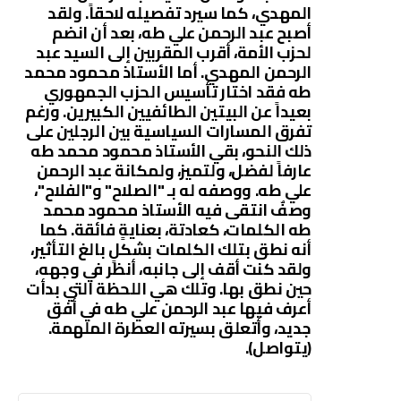
المهدي، كما سيرد تفصيله لاحقاً. ولقد
أصبح عبد الرحمن علي طه، بعد أن انضم
لحزب الأمة، أقرب المقربين إلى السيد عبد
الرحمن المهدي. أما الأستاذ محمود محمد
طه فقد اختار تأسيس الحزب الجمهوري
بعيداً عن البيتين الطائفيين الكبيرين. ورغم
تفرق المسارات السياسية بين الرجلين على
ذلك النحو، بقي الأستاذ محمود محمد طه
عارفاً لفضل، ولتميز، ولمكانة عبد الرحمن
علي طه. ووصفه له بـ "الصلاح" و"الفلاح"،
وصفٌ انتقى فيه الأستاذ محمود محمد
طه الكلمات، كعادتة، بعنايةٍ فائقة. كما
أنه نطق بتلك الكلمات بشكلٍ بالغ التأثير،
ولقد كنت أقف إلى جانبه، أنظر في وجهه،
حين نطق بها. وتلك هي اللحظة التي بدأت
أعرف فيها عبد الرحمن علي طه في أفق
جديد، وأتعلق بسيرته العطرة الملهمة.
(يتواصل).