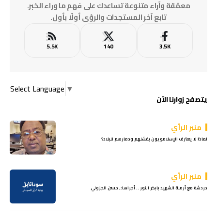
معمّقة وآراء متنوعة تساعدك على فهم ما وراء الخبر.
تابع آخر المستجدات والرؤى أولًا بأول.
5.5K
140
3.5K
Select Language
▼
يتصفح زوارنا الآن
منبر الرأي
لماذا لا يعترف الإسلامويون بفشلهم ودمارهم للبلاد؟
منبر الرأي
دردشة مع أرملة الشهيد بابكر النور .. أجراها:ـ حسن الجزولي