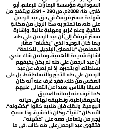
السودانية، مؤسسة الإمارات للإعلام، أبو
ظبي، ط1، 2008م، ص 290 – 291). ويتضح من
شهادة مستر قريفث في حق عبد الرحمن
على طه، ما تمتع به هذا الرجل من مكانةٍ
خلقيةٍ، وعلمٍ غزيرٍ، ومهنيةٍ عالية. وإشارة
مستر قريفث إلى أن عبد الرحمن علي طه،
ربما كان الوحيد الذي "يخشاه" صغار
المعلمين، "بالمعنى الإنجيلي للكلمة"،
إشارة شديدة الأهمية. وما من شك عندي
أن عبد الرحمن علي طه لم يكن يخيفهم
بسلطته، أو بتجبره. إذ لم يُعرف عن عبد
الرحمن علي طه التجبر والتسلط قط، بل على
العكس من ذلك، فقد عُرف عنه أنه كان
لصيقا بالناس، بعيداًُ عن التعالى عليهم.
كما عُرف عنه إيمانه العميق
بالديمقراطية، وتطبيقه لها في حياته
اليومية. ولذلك فإن طلابه كانوا "يخشونه"،
لأنه كان "تقياً"، وكان ذا خشية، وذا سمتٍ
يُجبر من يتعامل معه على "خشيته".
فتقوى عبد الرحمن علي طه كانت، في ما