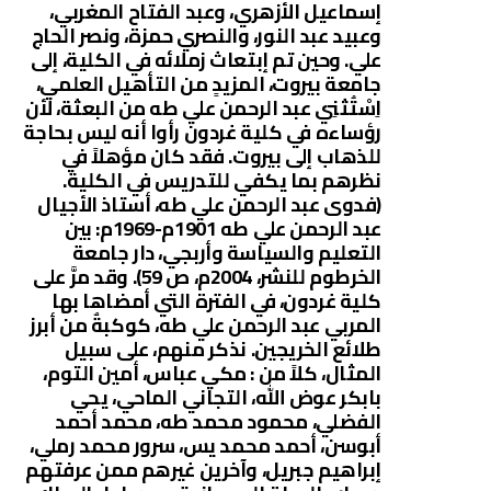
إسماعيل الأزهري، وعبد الفتاح المغربي،
وعبيد عبد النور، والنصري حمزة، ونصر الحاج
علي. وحين تم إبتعاث زملائه في الكلية، إلى
جامعة بيروت، المزيدٍ من التأهيل العلمي،
اِسْتُثنِي عبد الرحمن علي طه من البعثة، لأن
رؤساءه في كلية غردون رأوا أنه ليس بحاجة
للذهاب إلى بيروت. فقد كان مؤهلاً في
نظرهم بما يكفي للتدريس في الكلية.
(فدوى عبد الرحمن علي طه، أستاذ الأجيال
عبد الرحمن علي طه 1901م-1969م: بين
التعليم والسياسة وأربجي، دار جامعة
الخرطوم للنشر، 2004م، ص 59). وقد مرَّ على
كلية غردون، في الفترة التي أمضاها بها
المربي عبد الرحمن علي طه، كوكبةٌ من أبرز
طلائع الخريجين. نذكر منهم، على سبيل
المثال، كلاً من : مكي عباس، أمين التوم،
بابكر عوض الله، التجاني الماحي، يحي
الفضلي، محمود محمد طه، محمد أحمد
أبوسن، أحمد محمد يس، سرور محمد رملي،
إبراهيم جبريل، وآخرين غيرهم ممن عرفتهم