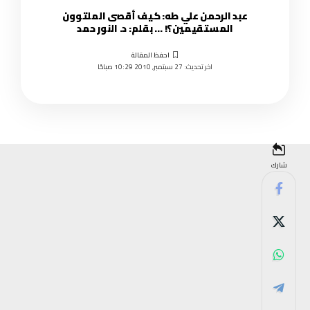
عبد الرحمن علي طه: كيف أقصى الملتوون
المستقيمين؟! … بقلم: د. النور حمد
اخر تحديث: 27 سبتمبر, 2010 10:29 صباحًا
شارك