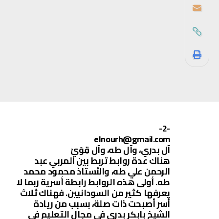
-2-
elnourh@gmail.com
آل بدري، وآل طه، وآل قِوَيْ
هناك عدة روابط تربط بين المربي عبد
الرحمن علي طه، والأستاذ محمود محمد
طه. أولى هذه الروابط رابطة أسرية ربما لا
يعرفها كثير من السودانيين. فهناك ثلاث
أسر أصبحت ذات صلة، بسبب من ريادة
الشيخ بابكر بدري في مجال التعليم في