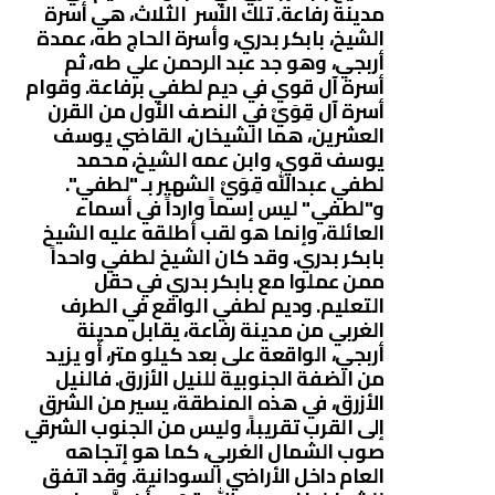
مدينة رفاعة. تلك الأسر الثلاث، هي أسرة
الشيخ، بابكر بدري، وأسرة الحاج طه، عمدة
أربجي، وهو جد عبد الرحمن علي طه، ثم
أسرة آل قوي في ديم لطفي برفاعة. وقوام
أسرة آل قِوَيْ في النصف الأول من القرن
العشرين، هما الشيخان، القاضي يوسف
يوسف قوي، وابن عمه الشيخ، محمد
لطفي عبدالله قِوَيْ الشهير بـ "لطفي".
و"لطفي" ليس إسماً وارداً في أسماء
العائلة، وإنما هو لقب أطلقه عليه الشيخ
بابكر بدري. وقد كان الشيخ لطفي واحداً
ممن عملوا مع بابكر بدري في حقل
التعليم. وديم لطفي الواقع في الطرف
الغربي من مدينة رفاعة، يقابل مدينة
أربجي، الواقعة على بعد كيلو متر، أو يزيد
من الضفة الجنوبية للنيل الأزرق. فالنيل
الأزرق، في هذه المنطقة، يسير من الشرق
إلى القرب تقريباً، وليس من الجنوب الشرقي
صوب الشمال الغربي، كما هو إتجاهه
العام داخل الأراضي السودانية. وقد اتفق