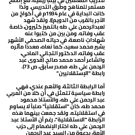
لتدريب المعلمين في بيئةٍ ريفية، مع إصلاح
مستمر للمناهج وطرق التدريس. ولذا
كانت البداية في عام 1934م في أكواخ من
الآجر بالقرب من الدويم)). ولقد شهد
لعبدالرحمن علي طه بالتميز كثيرون، خاصة
عقب وفاته. ومن بين من كتبوا عنه
شهاداتٍ ناصعة، في حياته الصحفي الأشهر
بشير محمد سعيد، كما نعاه، معددا مآثره
عقب وفاته، الدكتور التجاني الماحي،
والشاعر أحمد محمد صالح. (فدوى عبد
الرحمن علي طه، مصدر سابق، ص 73).
رابطة "الإستقلاليين"
أما الرابطة الثالثة، والأهم عندي، فهي
رابطة سياسية تتمثل في أن كلا من المربي
عبد الرحمن علي طه، والأستاذ محمود
محمد طه، كان "استقلالياً" صلباً لا يساوم
في استقلاليته. ولقد جمعت بينهما هذه
الرابطة "الاستقلالية"، رغم أن الأستاذ عبد
الرحمن علي طه اختار الإنضمام إلى حزب
الأمة، بدعوة من السيد عبد الرحمن