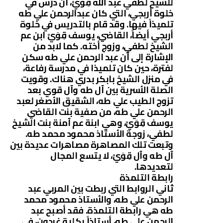
للشيخ لطفي عبد الله قِوَيْ، أن درَّس في
خلوة أربجي، التي كان عبدالرحمن علي طه
تلميذاً فيها. وقد قام بالتدريس في خلوة
أربجي أيضاً، القاضي، يوسف قِوَيْ ابن عم
الشيخ لطفي، وزوج أخته. كما لابد من
الإشارة إلى أن عبد الرحمن علي طه سكن
لفترة، حين كان تلميذا في مدرسة رفاعة،
في منزل الشيخ بابكر بدري هناك. وقويت
الصلة الأسرية بين آل طه وآل قوي بعد
تزوج الطيب علي طه، الشقيق الأصغر لعبد
الرحمن علي طه، من صفية بنت القاضي
يوسف قِوَيْ، وهي ابنة عم آمنة بنت الشيخ
لطفي، زوجة الأستاذ محمود محمد طه.
وتبعت تلك المصاهرة مصاهرات عديدة بين
آل طه وآل قِوَيْ، لا يتسع المجال
لتعديدها.
رابطة التلمذة
ثاني الروابط التي ربطت بين المربي عبد
الرحمن علي طه، والأستاذ محمود محمد
طه هي رابطة التلمذة. فقد أصبح عبد
الرحمن علي طه، أستاذاً بكلية غردون، في