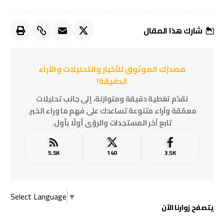
شارك هذا المقال
مصدرُك الموثوق للأخبار والتحليلات والآراء
الدقيقة!
نقدّم تغطية دقيقة ومتوازنة، إلى جانب تحليلات
معمّقة وآراء متنوعة تساعدك على فهم ما وراء الخبر.
تابع آخر المستجدات والرؤى أولًا بأول.
5.5K
140
3.5K
Select Language
▼
يتصفح زوارنا الآن