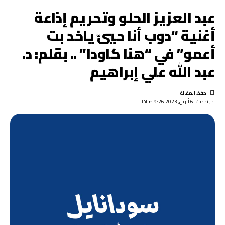
عبد العزيز الحلو وتحريم إذاعة
أغنية “دوب أنا حييّ ياخد بت
أعمو” في “هنا كاودا” .. بقلم: د.
عبد الله علي إبراهيم
اخر تحديث: 6 أبريل, 2023 9:26 صباحًا