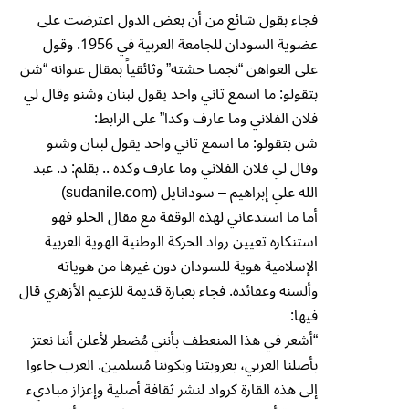
فجاء بقول شائع من أن بعض الدول اعترضت على
عضوية السودان للجامعة العربية في 1956. وقول
على العواهن “نجمنا حشته” وثائقياً بمقال عنوانه “شن
بتقولو: ما اسمع تاني واحد يقول لبنان وشنو وقال لي
فلان الفلاني وما عارف وكدا” على الرابط:
شن بتقولو: ما اسمع تاني واحد يقول لبنان وشنو
وقال لي فلان الفلاني وما عارف وكده .. بقلم: د. عبد
الله علي إبراهيم – سودانايل (sudanile.com)
أما ما استدعاني لهذه الوقفة مع مقال الحلو فهو
استنكاره تعيين رواد الحركة الوطنية الهوية العربية
الإسلامية هوية للسودان دون غيرها من هوياته
وألسنه وعقائده. فجاء بعبارة قديمة للزعيم الأزهري قال
فيها:
“أشعر في هذا المنعطف بأنني مُضطر لأعلن أننا نعتز
بأصلنا العربي، بعروبتنا وبكوننا مُسلمين. العرب جاءوا
إلى هذه القارة كرواد لنشر ثقافة أصلية وإعزاز مباديء