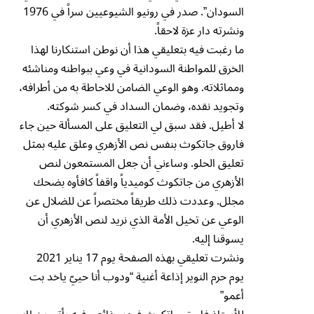
السودان”. صدر في رونيو الشيوعيين سراً في 1976
ونشرته دار عزة لاحقاً.
ما رغبت فيه بتعليقي هذا أن نوطن استنكارنا لهذا
الخرق للمواطنة السودانية في وعي ببواطنه ومناشئه
ومماثلاته. وهو الوعي الضامن للاحاطة به من أطرافه،
وتجويد نقده، وضمان السداد في كسر شوكته.
لا أطيل. فقد سبق لي التعليق على المسألة حين جاء
فاروق جاتكوث بنفس نص الأزهري وعلق عليه بمثل
تعليق الحلو. وساءني أن جعل المستمعون لنص
الأزهري من جاتكوث كوميدياً واقفاً كافأوه بضحك
مجلل. وعددت ذلك طريقاً مختصراً عن للضلال عن
الوعي عن تخيل الأمة الذي نريد لنص الأزهري أن
يسوقنا إليه.
ونشرت تعليقي بهذه الصفحة يوم 17 يناير 2021
يوم حرم النوير إذاعة أغنية “ودوب أنا حييّ ياخد بت
أعمو”