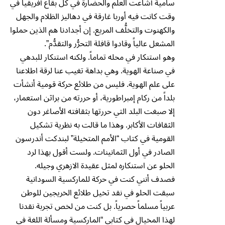
سامية أشاعت العلم والحضارة في كل بقاع أفريقيا في
وقت كانت فيه أوربا غارقة في دهاليز الظلام والجهل
والكهنوت والتخلُّف المريع. إن أجدادنا هم الذين حملوا
المشعل عالياً وقادوا قافلة التحرُّر والتقدُّم”.
وهو استنكار في محله تماماً. ولكنه استنكار للبدهي
في صناعة الهوية. وهي بداهة تغيب عنا لرقة اطلاعنا
على علم الهوية. فليس من طلائع حركة قومية أنشأت
بلداً من ركام إمبراطورية، أو حررته من براثن استعمار،
إلا صبغت البلد التي حررتها بثقافته الأصاغر دون
الثقافات الأكابر. وهذا ما قالت به نظرية تشكيل
القومية في كتاب “الأمم المتخيلة” لبندكت أندرسون
الصادر في أول الثمانينات. ولست أقول بهذا لرد
الحلو عن استنكاره لمثل عقيدة الازهري وجيله.
فصدف أنني كنت في حركة للماركسية السودانية
سبقت الحلو في نقد تخيل طلائع الخريجين للوطن
عربياً مسلماً حصرياً. بل كنت من لخص تجربة نقدنا
لهذا المخيال في كتابي “الماركسية ومسألة اللغة في