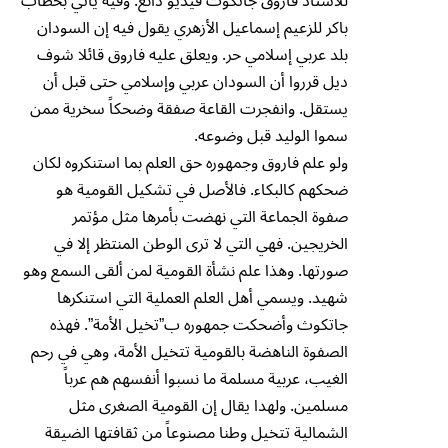
للأستاذ فاروق جاتكوث فيديو ذائع. وفيه يأتي بخطاب
باكر للزعيم إسماعيل الأزهري يقول فيه إن السودان
بلد عربي إسلامي حر. ويعلق عليه فاروق قائلا شوف
ديل قرروا أن السودان عربي وإسلامي حتى قبل أن
يستقل. وانفجرت القاعة صفقة وضحكاً سخرية ممن
سموا الوليد قبل وضوعه.
ولو علم فاروق وجمهوره حق العلم بما استنكروه لكان
ضحكهم كالبكاء. فالأصل في تشكيل القومية هو
صفوة الجماعة التي نهضت بأمرها مثل مؤتمر
الخريجين. فهي التي لا ترى الوطن المنتظر إلا في
صورتها. وهذا علم نشأة القومية لمن ألقى السمع وهو
شهيد. ويسمي أهل العلم العملية التي استنكرها
جاتكوث وأضحكت جمهوره ب”تخيل الأمة”. فهذه
الصفوة الناهضة بالقومية تتخيل الأمة، وهي في رحم
الغيب، عربية مسلمة ما نسبوا أنفسهم هم عرباً
مسلمين. ولهدا يقال إن القومية الصغرى مثل
الشمالية تتخيل وطنا مصنوعاً من ثقافتها الضيقة