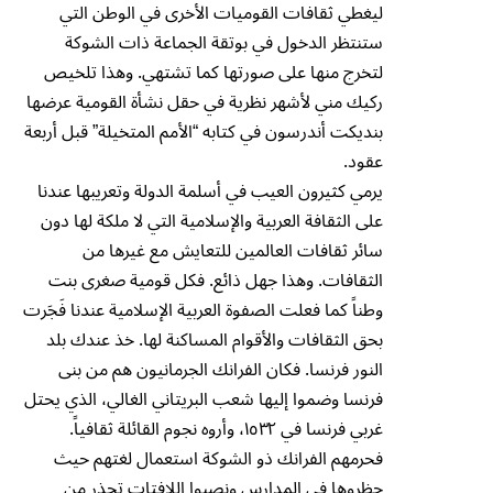
ليغطي ثقافات القوميات الأخرى في الوطن التي
ستنتظر الدخول في بوتقة الجماعة ذات الشوكة
لتخرج منها على صورتها كما تشتهي. وهذا تلخيص
ركيك مني لأشهر نظرية في حقل نشأة القومية عرضها
بنديكت أندرسون في كتابه “الأمم المتخيلة” قبل أربعة
عقود.
يرمي كثيرون العيب في أسلمة الدولة وتعريبها عندنا
على الثقافة العربية والإسلامية التي لا ملكة لها دون
سائر ثقافات العالمين للتعايش مع غيرها من
الثقافات. وهذا جهل ذائع. فكل قومية صغرى بنت
وطناً كما فعلت الصفوة العربية الإسلامية عندنا فَجَرت
بحق الثقافات والأقوام المساكنة لها. خذ عندك بلد
النور فرنسا. فكان الفرانك الجرمانيون هم من بنى
فرنسا وضموا إليها شعب البريتاني الغالي، الذي يحتل
غربي فرنسا في ١٥٣٢، وأروه نجوم القائلة ثقافياً.
فحرمهم الفرانك ذو الشوكة استعمال لغتهم حيث
حظروها في المدارس ونصبوا اللافتات تحذر من