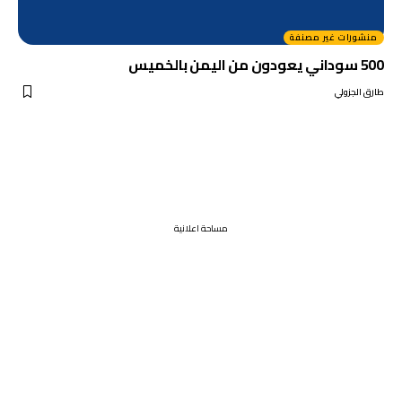
منشورات غير مصنفة
500 سوداني يعودون من اليمن بالخميس
طارق الجزولي
مساحة اعلانية