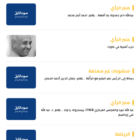
منبر الرأي
عبدالله ادم حمدوك بلا أقنعة .. بقلم: احمد أبكر محمد
منبر الرأي
حرب أهلية في كاودا
منشورات غير مصنفة
رسالة إلى الريِّس عمر البشير مع الرأْفَة .. بقلم: جمال الدين أحمد الحسن
منبر الرأي
عبد الله عبيد والمجلس المركزي (1963): بيسحروك يا ولد .. بقلم: د. عبد الله
علي إبراهيم
الرياضة