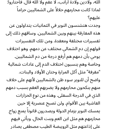
الله، ولادين ولادة أرانب، لا عقم ولا الله قال. فاحتاروا:
لماذا كانت محارمهم حلالاً على الشماليين حراماً
عليهم؟
وجدت هتشنسون النوير في الثمانيات يتداولون عن
هذه المفارقة بينهم وبين الشماليين. وساقهم ذلك إلى
تفسيرات مختلفة ومعقدة. ومن تلك التفسيرات
قولهم إن دم الشمالي مختلف عن دمهم. وهو اختلاف
يوحي بأن دمهم هم أرفع درجة من دم الشماليين.
وخاصة وهم ينسبون اختلاف الدم إلى عادات شمالية
“مقرفة” مثل أكل المرارة وختان الأولاد والبنات.
واضح أن للنوير سوء ظن بالشماليين لأنهم على خلاف
منهم ينكحون محارمهم ولا يضربهم العقم بسبب دمهم
الذي في الدرجة السفلى. وهذه من نوع الحزازات
الفاشية بين الأقوام. ولن تصبح عنصرية إلا حين
يمسك النوير بزمام الدولة ويصدرون قانوناً يمنع زواج
محارمهم هم مثل ابن العم وبنت الخال. ويأتي فيهم
على إذاعتهم مثل الرويبضة الطيب مصطفى يصادر