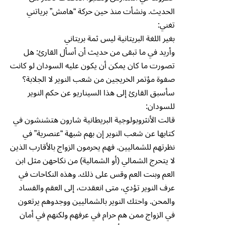
الحديث. ونشأت منذ حين حركة “هامش” برياتني
تغني:
بغير اللغة البريتانية ليس ثمة بريتاني
وأريد في ما تبقى من حديث أن أسأل القارئ: هل
تصورت ما كان يمكن أن يكون عليه السودان لو كانت
صفوة مؤتمر الخريجين من شعب النوير لا الجلابة؟
سأسبق القارئ إلى هذا السيناريو عن حكم النوير
للسودان:
قالت الأنثروبولوجية البريطانية شارون هتشنشون في
كتابها عن شعب النوير إن بهم شبهة “عنصرية” في
نظرتهم للشماليين. فهم يحرمون الزواج بالأقارب الذين
لا يتحرج الشمالي (أو الشمالية) من نكاحهن مثل ابن
العم وبنت العم وقس على ذلك. وهذه النكاحات في
عرف النوير تؤدي، متى انعقدت، إلى العقم والفساد
والمحن. واحتك النوير بالشماليين ووجدوهم يرتعون
في الزواج ممن هم حرام في عرفهم ولكنهم في أمان