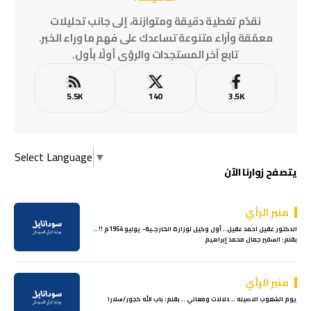
نقدّم تغطية دقيقة ومتوازنة، إلى جانب تحليلات
معمّقة وآراء متنوعة تساعدك على فهم ما وراء الخبر.
تابع آخر المستجدات والرؤى أولًا بأول.
5.5K
140
3.5K
Select Language
▼
يتصفح زوارنا الآن
منبر الرأي
الدكتور عقيل احمد عقيل.. أول وكيل لوزارة الخارجـية- يوليو 1954م !! ..
بقلم: السفير جمال محمد إبراهيم
منبر الرأي
يوم الشعوب الاصيله .. دلالات ومعاني .. بقلم: باب الله كجور/سلارا