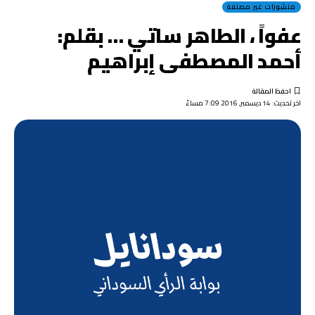
منشورات غير مصنفة
عفواً ، الطاهر ساتي … بقلم:
أحمد المصطفى إبراهيم
اخر تحديث: 14 ديسمبر, 2016 7:09 مساءً