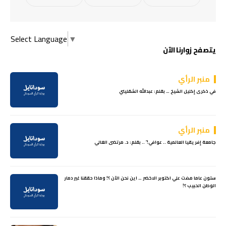
Select Language
▼
يتصفح زوارنا الآن
منبر الرأي
في ذكرى إكليل الشيخ … بقلم: عبدالله الشقليني
منبر الرأي
جامعة إفريقيا العالمية .. عوافي!’ .. بقلم: د. مرتضى الغالي
ستون عاما مضت علي اكتوبر الاخضر … اين نحن الآن ؟! وماذا حققنا غير دمار
الوطن الحبيب ؟!