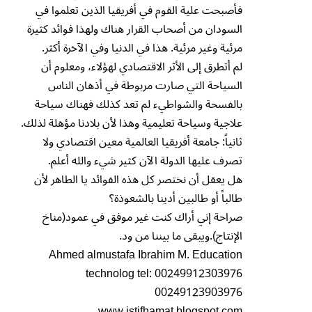
فأصبحت علية القوم في أفريقيا الذين تعلموا في
السودان من أصحاب القرار هناك ولهذا فوائد كثيرة
مرئية وغير مرئية. هذا في الدنيا وفي الآخرة أكثر.
لم أتطرق إلى الأثر الاقتصادي لهؤلاء، ومعلوم أن
السياحة التي صارت مربوطة في أذهان الناس
بالفسحة والشواطيء لم تعد كذلك فهناك سياحة
علاجية وسياحة تعليمية وهذا لأن بلادنا مؤهلة لذلك.
ثانياً: جامعة أفريقيا العالمية معين اقتصادي ولا
تصرف عليها الدولة الآن كثير شيء والله أعلم.
هل يعقل أن نختصر كل هذه الفوائد يا الطاهر لأن
طالباً أو طالبين أدينا بالشعوذة؟
صراحة إني أراك كنت غير موفق في عمود(مناخ
الإنتاج).ويبقى ما بيننا من ود.
Ahmed almustafa Ibrahim M. Education
technolog tel: 00249912303976
00249123903976
www.istifhamat.blogspot.com