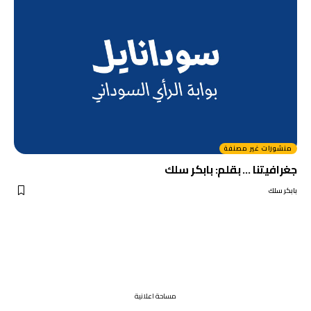
منشورات غير مصنفة
جغرافيتنا … بقلم: بابكر سلك
بابكر سلك
مساحة اعلانية