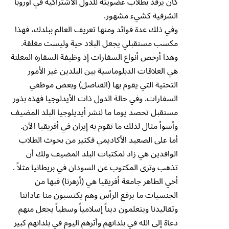
كان يرفد بطلاب عضويته للدول الاشتراكية في أوروبا
الشرقية كشيء مشهور.
وفي ذلك عدة فوائد ومنها تعريف العالم ببلدك، فهذا
مكسب مستقبلي يجعل البلاد حية وليست مغلقة.
وهذا أرخص أنواع السفارات إذ وظيفة السفارة المعلنة
هي العلاقات الدبلوماسية بين البلدين غير الأمور
التحتية التي يقوم بها (القناصل) وبعض موظفي
السفارات. وفي حالة الدول ذات الأيدلوجيا فهذه بذور
مستقبل تحصد يوما ما لنشر أيديلوجيا البلد المضيف
وأسوأ مثال لذلك ما تقوم به إيران في أفريقيا الآن.
أما على الصعيد الأكاديمي فكثير من بحوث الطلاب
الوافدين هي زاد لمكتبات البلد المضيف ولك أن
تذهب وترى المكتوب عن السودان في بريطانيا مثلاً .
أخي الطاهر جامعة أفريقيا هي (أزهرنا) فبها من
الجنسيات ما يرفع الرأس وهم يكتسبون منا عاداتنا
وتقاليدنا ويتعلمون ديناً إسلامياً وسطياً يجعل منهم
دعاة إلى الله في بلدانهم وأثرهم اليوم في بلدانهم كبير