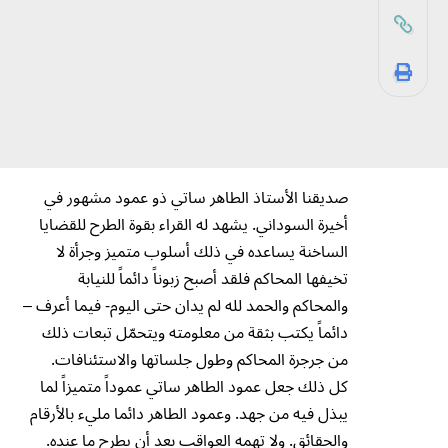
صديقنا الأستاذ الطاهر ساتي ذو عمود مشهور في
أخيرة السوداني. يشهد له القراء بقوة الطرح للقضايا
الساخنة يساعده في ذلك أسلوب متميز وجرأة لا
تخيفها المحاكم فلقد أصبح زبوناً دائماً للنيابة
والمحاكم والحمد لله لم يدان حتى اليوم- فيما أعرف –
دائماً يكتب بثقة من معلومته ويتحمّل تبعات ذلك
من جرجرة المحاكم وطول جلساتها والاستئنافات.
كل ذلك جعل عمود الطاهر ساتي عموداً متميزاً لما
يبذل فيه من جهد. وعمود الطاهر دائما مليء بالأرقام
والحقائق. ولا تهمه العواقب بعد أن يطرح ما عنده.