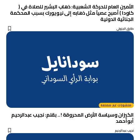
الأمين العام للحركة الشعبية: ذهاب البشير للصلاة في (
كاودا ) أصبح عصياً مثل ذهابه إلى نيويورك بسبب المحكمة
الجنائية الدولية
طارق الجزولي
منشورات غير مصنفة
الكيزان وسياسة الأرض المحروقة ! .. بقلم: نجيب عبدالرحيم
أبوأحمد
نجيب عبدالرحيم