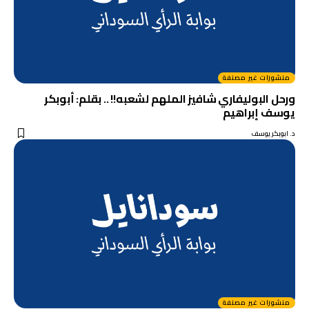
منشورات غير مصنفة
ورحل البوليفاري شافيز الملهم لشعبه!! .. بقلم: أبوبكر
يوسف إبراهيم
د. ابوبكر يوسف
منشورات غير مصنفة