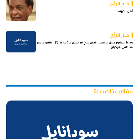
منبر الرأي
أهل الكهف
منبر الرأي
وداعاً الدكتور خليل إبراهيم.. ليس لعينٍ لم يفض ماؤها عذر(1) .. بقلم: د. عمر
مصطفى شركيان
مقالات ذات صلة