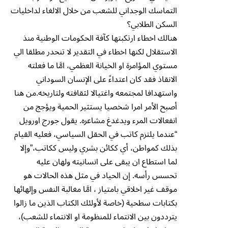
التماسك الوجداني للشعب من خلال الالغاء لداخليات
السكن الطلابي؟
هنالك اخطاء ارتكبتها كآفة الحكومات الوطنية منذ
الاستقلال لكنها اخطاء في التقدير لا تنحدر مطلقا الي
مستوي المؤامرة او الخيانة العظمي، امَّا ما فعلته
الانقاذ فقد كان اعتداءً على الإنسان السوداني
واستهدافا لمجتمعه واغتيالا لثقافته ولتاريخه.من هنا
أصبح الأمر امرا شخصيا يستثير الحمية ويؤجج من
انفعالات المرء ويدغدغ مشاعره. يقول جورج اورويل
“عندما يلتزم كاتب في الحقل السياسي، فعليه القيام
بذلك كمواطن، أي ككائن بشري وليس ككاتب،”وإلا
لما استطاع ان يبقى على انسانيته ولهان عليه
تحسس رأسه. إن الحياد في مثل هذه الحالات هو
موقف غير اخلاقي بامتياز ، امَّا مغالبة النفس وإلهائها
بكتابات سطحية (خاصة لأولئك الكتاب الذين ما زالوا
يترددون بين الانتماء للمنظومة او الانتماء للشعب)،