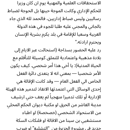
الاستحقاقات العلمية والمهنية يوم ان كان وزيرا
للحكم الإداري وكانت الموجة حينها بل الحوجة لضباط
رساليين وليس ضباط إداريين، فالحمد لله الذي جاء
بالجاني والمجني عليه طلبا للجوء في هذه الدولة
الغربية وسعيا للإقامة في بلد يكرم بشرية الإنسان
ويحترم ارادته.”
رد عليه الحضور بسذاجة (استحالت عبر الايام إلى
بلادة مذهبية واعتمادية للتملق كوسيلة للتأقلم مع
الحياة المدنية): يا أخي هذا أمر شخصي. كيف يكون
الأمر شخصيا — بمعني انه لا يتعدى دائرة الفعل
الخاص الي الفعل العام — وقد كانت الإقالة هي
إحدى الوسائل التي اعتمدتها الانقاذ لتدمير هذه الهيئة
الإدارية أو تلك تدميرا منهجياً لم يعف حتي ارشيف
مدينة الفاشر من الحرق او مكتبة ديوان الحكم المحلي
من الاستحواذ الشخصي (خصخصة) او اطباء
مستشفيي بن سينا من الاقالة او فلنكات السكة
حديد في مشروع الجزيرة من “التشليع” او ضرب