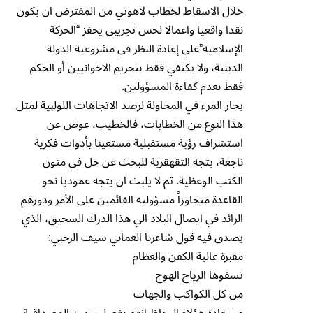
خلال الاسقاط لخطاب لاهوتي من المفترض ان يكون
نقدا واقعيا واعمالا لحس تجريبي يحفز “الحركة
الإسلامية”علي إعادة النظر في مشروعية الدولة
الدينية، ولا يكتفي فقط بتجريم الاخوانيين أو الحكم
فقط بعدم كفاءة المسؤولين.
يحار المرء في المحاولة لرصد الاتجاهات اللولبية لمثل
هذا النوع من الخطابات، فالخطيب، عوض عن
استشراف رؤية مستقبلية مستعينا بأدوات فكرية
ناجعة، يتجه التقهقرية للبحث عن حل في متون
الكتب الوعظية. ثم لا يلبث ان يتجه عموديا نحو
القاعدة متجاوزاً مسؤولية القائمين على الأمر ودورهم
الرائد في ايصال البلاد الي هذا الدرك السحيق، الذي
يصدق فيه قول شاعرنا العماني سيف الرحبي:
مقبرة عالية الكفن والعظام
تسفوها الرياح الهوج
من كل الكواكب والجهات
من عادة هؤلاء الوعاظ انهم يفصلون بين المصداقية