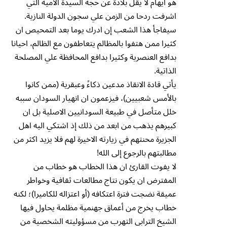
هو ايهام لا يقل بلادة عن حجة السيدة الامية التي
اشرفت ردحا من الزمن علي سجون الدولة النازية.
سيفاجأ هذا الشعب إن ادرك يوما بعد التمحيص ان
كثيرا ممن هتفوا بالمظالم يتعاطفون مع الظالم، احيانا
بدافع العنصرية وكثيرا بدافع المحافظة علي المصلحة
الذاتية.
يأتي قادة الانقاذ مدعين ذكاءً وعبقرية (ممن كانوا
بالأمس شعبيين)، فيزعمون ان انهيار السودان سببه
خلل متأصل في طبيعة السودانيين الاصلية بل ان
كبيرهم يذهب من ابعد من ذلك إذ اشتكي اليه اهل
الجزيرة محنتهم في زيارته الاخيرة لهم فلا يزيد اكثر من
مطالبتهم بالرجوع إلى الله!
لا يفوت القارئ ان هذا الخطاب هو خطاب من
المفترض ان يكون نتاج مطالعات ثقافية وخواطر
عميقة نضجت فترة اعتكافه (أو اعتزاله للكاميرا)؛ لكنه
خطاب يخرج من أعماق جهنمية مظلمة يحاول فيها
الشيخ الترابي التهرب من مسؤوليته الشخصية من