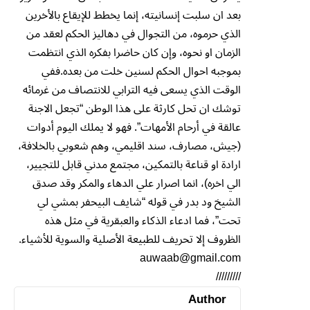
بعد ان سلبت إنسانيته، إنما يخطط للإيقاع بالأخرين
الذي حرموه، من التجوال في دهاليز الحكم لعقد من
الزمان او نحوه، وإن كان حاضرا بفكره الذي انتظمت
بموجبه احوال الحكم لسنين خلت من بعده.ففي
الوقت الذي يسعى فيه الترابي للانتصاف من غرمائه
توشك ان تحل كارثة على هذا الوطن “تجعل الاجنة
عالقة في أرحام الأمهات”. فهو لا يملك اليوم أدوات
(جيش، مصارف، سند اقليمي، وهم شعوبي بالخلافة،
ارادة او قناعة بالتمكين، مجتمع مدني قابل للتجيير،
الي اخره)، انما اصرار علي الدهاء والمكر وقد صدق
الشيخ ود بدر في قوله “شايف البيحفر بمشي لي
تحت”، فما ادعاء الذكاء والعبقرية في مثل هذه
الظروف إلا تحريف للطبيعة الأصلية والسوية للأشياء.
auwaab@gmail.com
/////////
Author