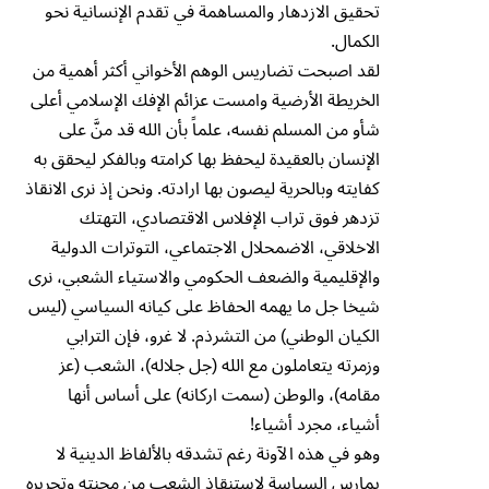
تحقيق الازدهار والمساهمة في تقدم الإنسانية نحو
الكمال.
لقد اصبحت تضاريس الوهم الأخواني أكثر أهمية من
الخريطة الأرضية وامست عزائم الإفك الإسلامي أعلى
شأو من المسلم نفسه، علماً بأن الله قد منَّ على
الإنسان بالعقيدة ليحفظ بها كرامته وبالفكر ليحقق به
كفايته وبالحرية ليصون بها ارادته. ونحن إذ نرى الانقاذ
تزدهر فوق تراب الإفلاس الاقتصادي، التهتك
الاخلاقي، الاضمحلال الاجتماعي، التوترات الدولية
والإقليمية والضعف الحكومي والاستياء الشعبي، نرى
شيخا جل ما يهمه الحفاظ على كيانه السياسي (ليس
الكيان الوطني) من التشرذم. لا غرو، فإن الترابي
وزمرته يتعاملون مع الله (جل جلاله)، الشعب (عز
مقامه)، والوطن (سمت اركانه) على أساس أنها
أشياء، مجرد أشياء!
وهو في هذه الآونة رغم تشدقه بالألفاظ الدينية لا
يمارس السياسة لاستنقاذ الشعب من محنته وتحريره