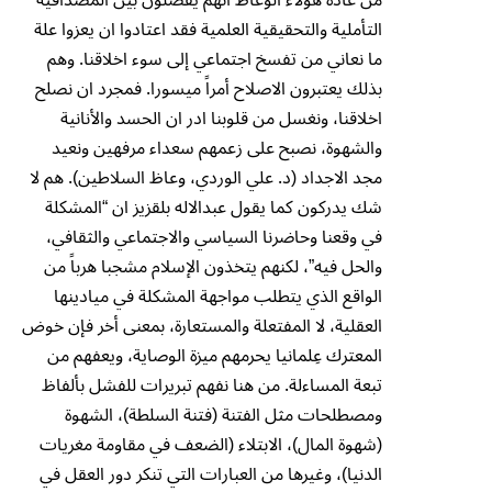
التأملية والتحقيقية العلمية فقد اعتادوا ان يعزوا علة
ما نعاني من تفسخ اجتماعي إلى سوء اخلاقنا. وهم
بذلك يعتبرون الاصلاح أمراً ميسورا. فمجرد ان نصلح
اخلاقنا، ونغسل من قلوبنا ادر ان الحسد والأنانية
والشهوة، نصبح على زعمهم سعداء مرفهين ونعيد
مجد الاجداد (د. علي الوردي، وعاظ السلاطين). هم لا
شك يدركون كما يقول عبدالاله بلقزيز ان “المشكلة
في وقعنا وحاضرنا السياسي والاجتماعي والثقافي،
والحل فيه”، لكنهم يتخذون الإسلام مشجبا هرباً من
الواقع الذي يتطلب مواجهة المشكلة في ميادينها
العقلية، لا المفتعلة والمستعارة، بمعنى أخر فإن خوض
المعترك عِلمانيا يحرمهم ميزة الوصاية، ويعفهم من
تبعة المساءلة. من هنا نفهم تبريرات للفشل بألفاظ
ومصطلحات مثل الفتنة (فتنة السلطة)، الشهوة
(شهوة المال)، الابتلاء (الضعف في مقاومة مغريات
الدنيا)، وغيرها من العبارات التي تنكر دور العقل في