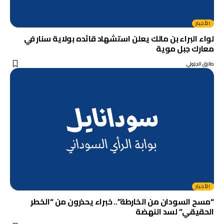
الأخبار
لواء البراء بن مالك يعلن استشهاد قائده بولاية سنار في
معارك جبل موية
طارق الجزولي
الأخبار
“مسح السودان من الخارطة”.. خبراء يحذرون من “الخطر
الحقيقي” لسد النهضة