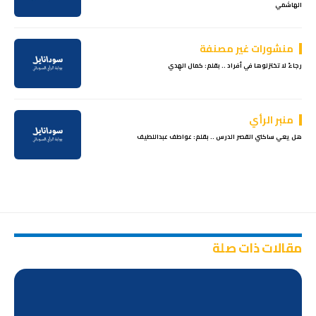
الهاشمي
منشورات غير مصنفة
رجاءً لا تختزلوها في أفراد .. بقلم: كمال الهِدي
منبر الرأي
هل يعي ساكني القصر الدرس .. بقلم: عواطف عبداللطيف
مقالات ذات صلة