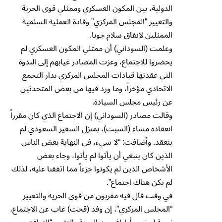
الدولية، بين المكون العسكري وممثلي قوى الحرية
والتغيير “المجلس المركزي” وقادة العملية السلمية
الممثلين لاتفاق سلام جوبا.
وعلمت (السوداني) أن ممثلي المكون العسكري لم
يحضروا للاجتماع، وعزت المصادر غيابهم إلى الندوة
التي عقدتها قيادات المجلس المركزي بدار التجمع
الاتحادي مؤخراً، وما ورد فيها من بعض المتحدثين
عن رئيس مجلس السيادة.
وقالت مصادر (السوداني) إن الاجتماع الذي كان مقرراً
انعقاده مساء (السبت)، بمنزل السفير السعودي لم
ينعقد. وأضافت: “لا شيء، في النهاية بعض الناس
الذين كان ينبغي أن يأتوا لم يأتوا، وجاء بعض
الأشخاص الذين لم يكونوا جزءاً مما اتفقنا عليه، لذلك
لم يكن هناك اجتماع”.
في وقت قال فيه مقربون من قوى الحرية والتغيير
“المجلس المركزي”، إن وفد (قحت) غاب عن الاجتماع،