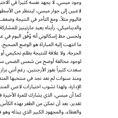
وجود ميسي، لا يجهد نفسه كثيراً في الاختيا
لاعبين إلى جوار ميسي، لينتظر من الأسطو
فاليوم مثلاً، ومع التأخر في النتيجة وضعف
والديناميكي، رأيناه يعيد مارتينيز للمشارك
ولحسن حظ إسكالوني أنه وُفِّق اليوم في عر
ما انتهت إليه المباراة هو الوضع الصحي
الحرجة، ولا علاقة للنتيجة بظلم تحكيمي أو 
لوجود مخالفة أوضح من شمس الضحى سبقت
سعدت كثيراً بفوز الأرجنتين، رغم أنني براز
ومنذ سنوات لم نعد نجد في منتخبها المتعة 
الإدارة، ولهذا تشوب اختيارات لاعبي الم
كما أن ميسي، الذي يشارك للمرة الأخيرة ف
تقدير، بعد أن تمكن من الظفر بهذه الكأس ف
والعطاء، والمجهود الكبير الذي يبذله وهو ف