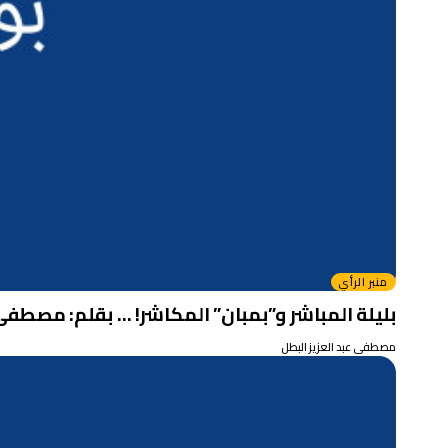
منبر الرأي
بليلة المباشر و”بمبان” المكاشر! … بقلم: مصطفى 
مصطفى عبد العزيز البطل