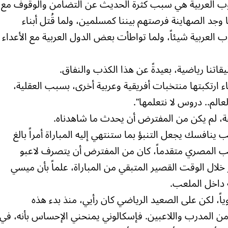
شعوب العربية هي سبب كثرة الحديث عن التضامن والوقوف مع
 وجد الصهاينة فرصتهم بيننا كمسلمين، ولما قُتل أبناء
لعربية شيئاً، ولما تواطأت بعض الدول العربية مع الأعداء
قاتنا رياضية، بعيدةً عن هذا الكذب والنفاق.
 ارتكبتها منتخبات أفريقية وعربية أخرى، بسبب العقلية،
م.. دروس لا نتعلمها”.
قة، لم يكن من المفترض أن يحدث ما شاهدناه.
افسك يجعل التنبؤ بما ستنتهي إليه المباراة أمراً بالغ
ور 78 دقيقة والمنتخب المصري متقدماً، كان من المفترض أن يتصرف لاعبو
لال الوقت القصير المتبقي من المباراة، علماً بأن ميسي
ه داخل الملعب.
ً، لكن على الصعيد الرياضي كان رأيي، منذ بدء هذه
في من المدرب واللاعبين. فإسكالوني يمنحني الإحساس بأنه، في