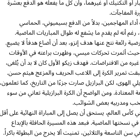
ر أو التكتيك أو غيرهما، وأن كل ما يفعله هو الدفع بعشرة
رة المفاجآت.
 أداء المهاجمين، بدلاً من الدفع بسيميوني، الحماسي
ة، رغم أنه لم يقدم ما يشفع له طوال المباريات الماضية.
ضية رائعة نتج عنها هدف إنزو، بعد أن أضاع هدفاً لا يضيع.
ح، حيث أثمرت تحركات ميسي، وظهرت براعته في الأوقات
غيره من الافتراضات. فهدف زيكو الأول كان لا بد أن يُلغى،
 تمرير الكرة إلى اللاعب الحريف والمزعج هيثم حسن.
يلي الهوى، لكن البرازيل صارت جزءًا من التاريخ، كما تعلمون،
المعتادة. ومن الواضح أن الكرة البرازيلية تعاني من سوء
نتخب ومدربيه بعض الشوائب.
ي كأس العالم، يستحق أن يصل إلى المباراة النهائية على أقل
ي نسختها الماضية. فبعد هذه المسيرة الحافلة بالإبداع
ي سن التاسعة والثلاثين، تمنيت ألا يخرج من البطولة باكراً.