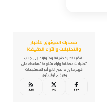
مصدرُك الموثوق للأخبار
والتحليلات والآراء الدقيقة!
نقدّم تغطية دقيقة ومتوازنة، إلى جانب
تحليلات معمّقة وآراء متنوعة تساعدك على
فهم ما وراء الخبر. تابع آخر المستجدات
والرؤى أولًا بأول.
5.5K
140
3.5K