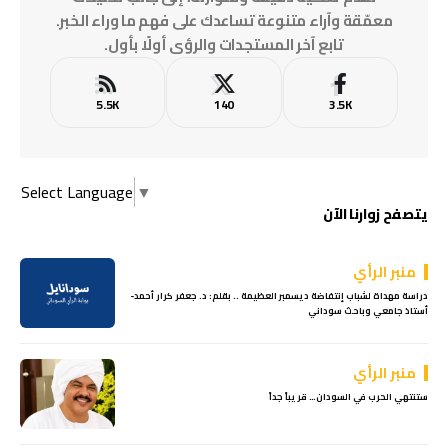
معمّقة وآراء متنوعة تساعدك على فهم ما وراء الخبر.
تابع آخر المستجدات والرؤى أولًا بأول.
5.5K
140
3.5K
Select Language
▼
يتصفح زوارنا الآن
منبر الرأي
دراسة مهداة لشباب إنتفاضة ديسمبر العظيمة .. بقلم: د. جعفر كرار أحمد-
أستاذ جامعي وباحث سوداني
منبر الرأي
‏ستنتهي الحرب في السودان… قريباً جداً