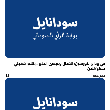
في وداع النورسين: القدال وعيسى الحلو .. بقلم: فضيلي
جمّاع/لندن
فضيلي جماع