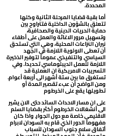
المحددة.
أما بقية قضايا المرحلة الثانية وكلها
تتعلق بالشؤون الداخلية فتتراوح بين
حماية الحريات الدينية والصحافية،
وتسهيل مرور الاغاثة والعمل على أطفاء
نيران النزاعات المحلية، وهي التي تستحق
أن تعطى الاولوية اللازمة في الجهد
السياسي والتنفيذي عموما لتوفير الذخيرة
اللازمة للعمل الديبلوماسي تحديدا. وفي
التسريبات الامريكية ان العملية قد
تستغرق ما بين ستة أشهر الى أربعة أعوام.
ومن الواضح أن عبء تقصير المدة أو
تطويلها يقع على الخرطوم
على ان مسار الاحداث السائد حتى الان يشير
الى أنشغالات الخرطوم أكثر بقضايا السلم
الاقليمي خاصة مع دول الجوار. واذا كان
مفهوما الدور الذي قام به السودان لابرام
أتفاق سلام جنوب السودان لآسباب
متعددة، فأن الجهد المبذول للتوسط في