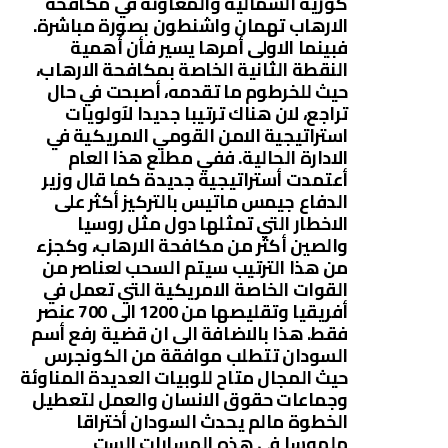
كورية الشمالية والمعاونة في مكافحة
الارهاب تهمان واشنطون بصورة مباشرة.
فبينما الاولى أمرها يسير فأن أهمية
النقطة الثانية الخاصة بمكافحة الارهاب،
حيث للخرطوم ما تقدمه، أصبحت في حال
تراجع، لان هناك ترتيبا جديدا لآولويات
استراتيجية الامن القومي الامريكية في
الادارة الحالية. ففي مطلع هذا العام
أعتمدت أستراتيجية جديدة كما قال وزير
الدفاع جيمس ماتيس بالتركيز أكثر على
الاخطار التي تمثلها دول مثل روسيا
والصين أكثر من مكافحة الارهاب، وكجزء
من هذا الترتيب سيتم السحب لعناصر من
القوات الخاصة الامريكية التي تعمل في
أفريقيا وتقليصها من 1200 الى 700 عنصر
فقط. هذا بالاضافة الى ان قضية رفع أسم
السودان تتطلب موافقة من الكونجرس
حيث المجال متاح للوبيات العديدة المناوئة
وجماعات حقوق الانسان والعمل لتعطيل
الخطوة مالم يحدث السودان أختراقا
ملموسا في هذه المسارات الست