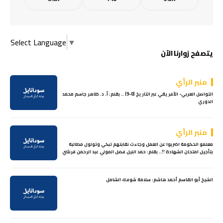
Select Language
▼
يتصفح زوارنا الآن
منبر الرأي
التواصل العربي- الأفريقي عبر التاريخ (0-9) .. بقلم: أ. د. ظاهر جاسم محمد
الدوري
منبر الرأي
معلمو الحكومة اضربوا عن العمل وجاءت نقابتهم تبكي وتولول مطالبة
بتأجيل امتحان الشهادة !!.. بقلم: حمد النيل فضل المولي عبد الرحمن قرشي
الشيخ أبو القاسم أحمد هاشم: سلامة شوفك الشامل