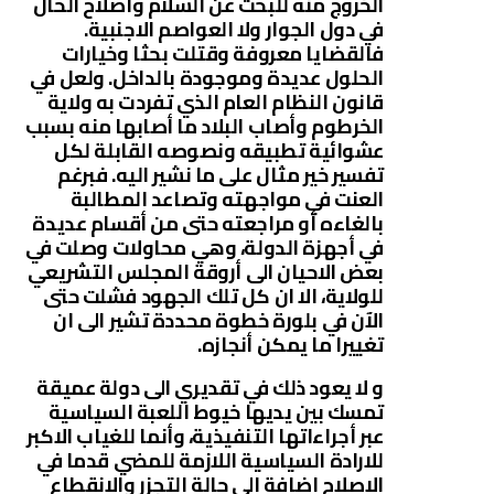
الخروج منه للبحث عن السلام وأصلاح الحال
في دول الجوار ولا العواصم الاجنبية.
فالقضايا معروفة وقتلت بحثا وخيارات
الحلول عديدة وموجودة بالداخل. ولعل في
قانون النظام العام الذي تفردت به ولاية
الخرطوم وأصاب البلاد ما أصابها منه بسبب
عشوائية تطبيقه ونصوصه القابلة لكل
تفسير خير مثال على ما نشير اليه. فبرغم
العنت في مواجهته وتصاعد المطالبة
بالغاءه أو مراجعته حتى من أقسام عديدة
في أجهزة الدولة، وهي محاولات وصلت في
بعض الاحيان الى أروقة المجلس التشريعي
للولاية، الا ان كل تلك الجهود فشلت حتى
الآن في بلورة خطوة محددة تشير الى ان
تغييرا ما يمكن أنجازه.
و لا يعود ذلك في تقديري الى دولة عميقة
تمسك بين يديها خيوط اللعبة السياسية
عبر أجراءاتها التنفيذية، وأنما للغياب الاكبر
للارادة السياسية اللازمة للمضي قدما في
الاصلاح اضافة الى حالة التجزر والانقطاع