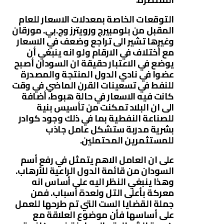
التوقعات الخاصة بمعدلات الاسعار للعام
المقبل من بلومبيرج ورويترز وج.بي. مورقان
وغيرها تشير الى تراجع وضعف في الاسعار
مع أختلاف في الارقام ولو انه ينبغي أن
يوضع في الاعتبار حقيقة ان السودان أصبح
عضوا في نادي الدول المنتجة والمصدرة
للنفط في تسعينات القرن الماضي في وقت
كانت فيه الاسعار في حالة هبوط، أضافة
الى ان البلاد تمكنت من تأسيس بنية
للصناعة النفطية بما في ذلك وجود كوادر
بشرية مدربة ستشكل عامل جاذب
للمستثمرين المحتملين.
على ان العامل الاهم يتمثل في رفع أسم
السودان من قائمة الدول الراعية للأرهاب.
وهذا ينبغي النظر اليه على أساس انه
معركة بأعلى التل ولعدة أسباب. فمن
جملة القضايا الست التي تم طرحها للعمل
على أساسها فأن موضوع العلاقة مع