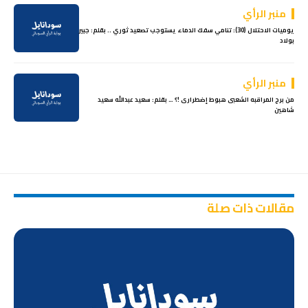
منبر الرأي
يوميات الاحتلال (30): تنامي سفك الدماء يستوجب تصعيد ثوري .. بقلم: جبير
بولاد
منبر الرأي
من برج المراقبه الشعبى هبوط إضطرارى !؟ … بقلم: سعيد عبدالله سعيد
شاهين
مقالات ذات صلة