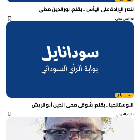
لنصر الإرادة على اليأس .. بقلم: نورالدين مدني
نور الدين مدني
منبر الرأي
النوستالجيا .. بقلم: شوقى محى الدين أبوالريش
طارق الجزولي