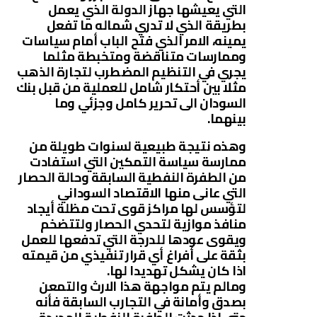
التي يعيشها جهاز الدولة الذي يعمل
بطريقة الذي لا تدري شماله ما تفعل
يمينه، الامر الذي فتح الباب أمام سياسات
وممارسات متناقضة ومتخبطة مثلما
يجري في التنظيم المضطرب لتجارة الذهب
مثلا بين أحتكار شامل للعملية من قبل بنك
السودان الى تحرير كامل وجزئي وما
بينهما.
وهذه نتيجة طبيعية لسنوات طويلة من
ممارسة سياسة التمكين التي استفادت
من الطفرة النفطية السابقة وحالة الحصار
التي عانى منها الاقتصاد السوداني
لتؤسس لها مراكز قوى تحت مظلة أيجاد
منافذ موازية لتحدي الحصار ولتتضخم
ويقوى عودها للدرجة التي تدفعها للعمل
بثقة على أفراغ أي قرار تنفيذي من قيمته
اذا كان يشكل تهديدا لها.
ومالم يتم مواجهة هذا الارث والتمعن
بصدق وأمانة في التجارب السابقة فأنه