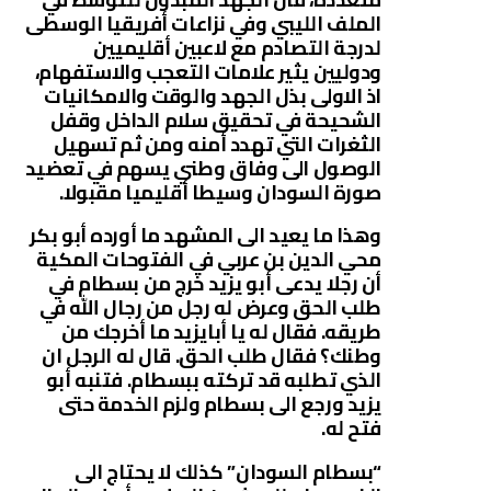
الملف الليبي وفي نزاعات أفريقيا الوسطى
لدرجة التصادم مع لاعبين أقليميين
ودوليين يثير علامات التعجب والاستفهام،
اذ الاولى بذل الجهد والوقت والامكانيات
الشحيحة في تحقيق سلام الداخل وقفل
الثغرات التي تهدد أمنه ومن ثم تسهيل
الوصول الى وفاق وطني يسهم في تعضيد
صورة السودان وسيطا أقليميا مقبولا.
وهذا ما يعيد الى المشهد ما أورده أبو بكر
محي الدين بن عربي في الفتوحات المكية
أن رجلا يدعى أبو يزيد خرج من بسطام في
طلب الحق وعرض له رجل من رجال الله في
طريقه. فقال له يا أبايزيد ما أخرجك من
وطنك؟ فقال طلب الحق. قال له الرجل ان
الذي تطلبه قد تركته ببسطام. فتنبه أبو
يزيد ورجع الى بسطام ولزم الخدمة حتى
فتح له.
“بسطام السودان” كذلك لا يحتاج الى