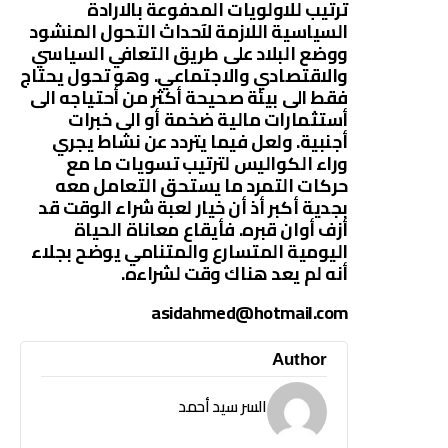
ترتيب للاولويات المدفوعة بالارادة
السياسية اللازمة لآحداث التحول المنشود
ووضع البلاد على طريق التعافي السياسي
والاقتصادي والاجتماعي. وهو تحول يحتاج
فقط الى بيئة صحيحة أكثر من أحتياجه الى
أستثمارات مالية ضخمة أو الى خبرات
أجنبية. ولعل فيما يتردد عن نشاط يجري
وراء الكواليس لترتيب تسويات ما مع
حركات التمرد ما يستحق التعامل معه
بجدية أكبر أذ أن خيار لعبة شراء الوقت قد
أزف أوان قبره. فأيقاع معاناة الحياة
اليومية المتسارع والمتنامي يوضح بجلاء
أنه لم يعد هناك وقت لشراءه.
asidahmed@hotmail.com
Author
السر سيد أحمد