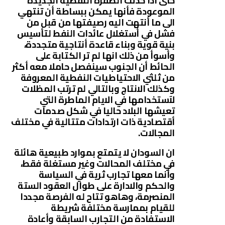
حتى اذا حدثت الطفرة النفطية الجديدة
الموعودة فأنها يمكن ببساطة أن تنتهي
الى ما أنتهت اليه رصيفتها من قبل من
فشل في أستغلال عائدات النفط لتأسيس
بنية قوية وبناء قاعدة أنتاجية متجددة،
وأسوأ من ذلك انها لم تر الكتابة على
الحائط أن الجنوب سينفصل حاملا معه أكثر
من ثلثي الاحتياطيات النفطية المعروفة
وكذلك الانتاج وبالتالي لم ترتب المظلات
لآستخدامها في الايام الماطرة التي
تعيشها البلاد حاليا في شكل صدمات
أقتصادية ذات ارتدادات متتالية في مختلف
المجالات.
ان السودان لا يتمتع بموارد طبيعية هائلة
في مختلف المحالات وغير مستغلة فقط،
وأنما معها تجارب ثرية في السياسة
والحكم والادارة على طوال العقود الستة
المنصرمة، وهاهو تتاح له الفرصة مجددا
للقيام بممارسة مختلفة شريطة
الاستفادة من التجارب السابقة وأعادة