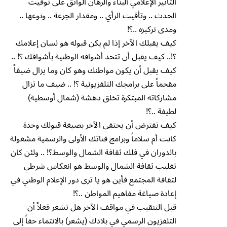
التأثير الإعلامي البنَّاء والرهان الواثق على توقيت
الحدث .. وتأقيت الرأي .. ومقدار الجرعة .. ونوعها ..
ومدى تركيزه ..؟!
كيف يقبلك الآخر إذا لم يكن قبوله هو لسان إعلامك
؟!.. كيف يقبل أن تتحد أشواقه الوطنية بأشواقك ؟! ..
كيف يقبل أن يكون مواطنك وهو كان وما يزال ضيفاً
مقحماً على برامجك التلفزيونية ؟! .. ضيف ما تزال
مشاركاته المبتكرة تخلق دهشة (شمال أوسطية)
لطيفة ..؟!
كيف تفترض أن يحتفي الآخر بصيغة قبولك وحدة
كانت أم سلاماً وبرامج قناتك الأولى والرسمية مشغولة
بالدوران في فلك ثقافة الشمال والوسط؟! .. ولئن كان
تغليب ثقافة الشمال والوسط هو انعكاس شرطي
لثقافة المجتمع فأين هو يا ترى دور الإعلام الوطني في
إعادة صياغة مفاهيم المواطن ..؟!
قبل التنقيب في مواقف الآخر هل تشعر فعلاً أن
التلفزيون الرسمي في بلادك (يشعر) بالانتماء حقاً إلى