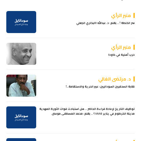
منبر الرأي
سر الخلطة ! .. بقلم: د. عبدالله االبخاري الجعلي
منبر الرأي
حرب أهلية في كاودا
د. مرتضى الغالي
نقابة الصحفيين السودانيين: عبير الحرية والاستقامة..!
توظيف التاريخ لإعادة قراءة الحاضر .. هل استباحت قوات الثورة المهدية
مدينة الخرطوم في يناير ١٨٨٥ ؟ .. بقلم: محمد المصطفى موسى