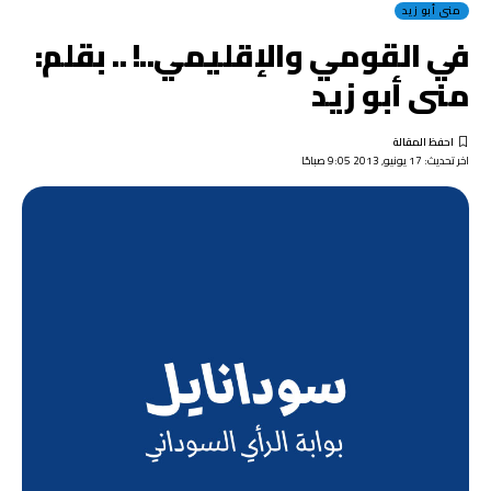
منى أبو زيد
في القومي والإقليمي..! .. بقلم:
منى أبو زيد
اخر تحديث: 17 يونيو, 2013 9:05 صباحًا