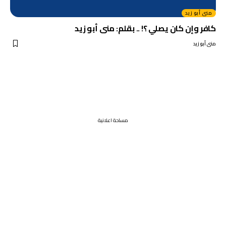
منى أبو زيد
كافر وإن كان يصلي ؟! .. بقلم: منى أبو زيد
منى أبو زيد
مساحة اعلانية