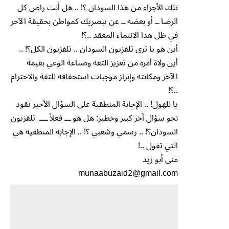
تلك الأجزاء من هذا السودان ؟! .. هل أنت راض كل
الرضا ــ أو بعضه ــ عن تبصريك كمواطن بحقيقة الآخر
في ظل هذا الانتماء المعقد ..؟!
أين هو يا ترى تلفزيون السودان .. تلفزيون الكل؟! ..
أين ولاة أمره من تعزيز الثقة وصناعة الوعي بقيمة
الآخر ومكانته وإبراز موجبات استحقاقه للثقة والاحترام
..؟!
يا للهول! .. الإجابة المنطقية على السؤال الأخير تقود
نحو سؤال آخر كبير وخطير: هل هو ـــ فعلاً ــــ تلفزيون
السودان؟! .. رسمي وشعبي ؟! .. الإجابة المنطقية هي
التي تقول ..!
منى أبو زيد
munaabuzaid2@gmail.com