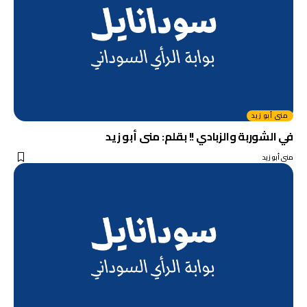
منى أبو زيد
في الشوربة والزبادي !! بقلم: منى أبو زيد
منى أبو زيد