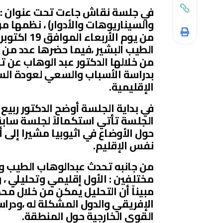
في جلسة نقاش جاءت تحت عنوان :(ال
والسيناريوهات والأدوار) ، نظمها م
من يوم الأ
الطيب البشير ،فيما حضرها عدد من
من خلالها الدكتور عبد الوهاب عن 
بدراسة الأسباب والسعي لعودة ال
الإقليمية.
في بداية الجلسة أوضح الدكتور ربي
الجلسة تأتي استكمالاً لجلسة سابق
حول الأوضاع في اثيوبيا مشيرا إلى 
نفس الإقليم.
من جانبه تحدث عبدالوهاب الطيب و
مختلفين : الأول إقليمي وتحليلي ،
مبيناً أن التحليل يمكن من خلال م
الإفريقي والدول المشكلة له ،ودرا
القوى الخارجية حول المنطقة.