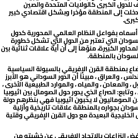
 للدول الكبرى كالولايات المتحدة والصين
قد دخلت إلى المنطقة مؤخرا وبشكل اقتصادي كبير
برى.
 أسماه بفواعل النظام العالمي المحورية كدول
 السودان التي تعتبر من الدول التي تشكل خطورة
اور الكبيرة، منوِّهاً إلى أن أية علاقات ثنائية بين
لسودان بالمنطقة.
ضاع بمنطقة القرن الإفريقي بالسيولة السياسية
، والعراق ، مبيناً أن الدور السوداني هو الأبرز
، والمعادن ، والمياه ، والموارد الطبيعية الأخرى ،
 وتابع: الصراع الذي يدور حول الصومال بين اثيوبيا
 الصوماليون لا يحبون اثيوبيا فهي بنظرهم دولة
ودان بجواره بالمنطقة علاقات تاريخية وأزلية
 الخليجية البعيدة مع دول القرن الإفريقي وقتية
 بفض النزاعات بالاتحاد الإفريقي عن خشيته من