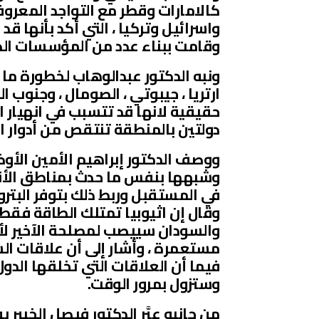
كالامارات وقطر مع التواجد المعروف
واسرائيل وتركيا ، التي أكد بأنها 
وقامت ببناء عدد من المؤسسات الك
ونبه الدكتور عبدالوهاب لخطورة ما
ارتريا ، جيبوتي ، الصومال ، وجنوب
حقيقية لانها قد تتسبب في انهيار المح
دولتين بالمنطقة تنتقص من أدوار ا
ووصف الدكتور إبراهيم الأمين الأو
وشبهها بنفس ما حدث بمناطق الأندلس 
في المستقبل وربط ذلك بتوفر البترول 
وقال إن اثيوبيا تمتلك الطاقة فقط ،
والسودان سييصب لمصلحة الآخير لأن
مستعمرة ، وأشار إلى أن علاقات الس
فيما أن العلاقات التي تخلقها الدول
وستزول بمرور الوقت.
من جانبه عبَّر الدكتور فيصل الخبير