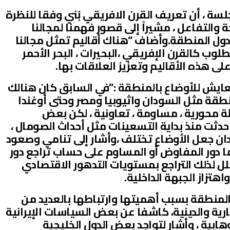
جلسة ، أن تعريف القرن الافريقي بُني وفقا للنظرة
 والتفاعل ، مشيراً إلى قصور فهمنا لمجالنا
 بدول المنطقة.وأضاف “هناك أقاليم تمثل مجالنا
طلوب كالقرن الإفريقي ،البحيرات ، البحر الأحمر
على هذه الأقاليم وتعزيز العلاقات بها.
معايش للأوضاع بالمنطقة :”في السابق كان هنالك
منطقة مثل السودان واثيوبيا ومصر وحتى أوغندا
ولة محورية ، مساومة ، تعاونية ، لكن بعض
 حدثت منذ بداية التسعينات مثل أحداث الصومال ،
ودان جعل الأوضاع تختلف ،وأشار إلى تنامي وصعود
ما دور المفاوض أو المساوم على حساب تراجع دور
ل لذلك التراجع بمستويات التدهور الاقتصادي
هتزاز الجبهة الداخلية.
بالمنطقة بسبب أهميتها وارتباطها بالعديد من
رية والدينية، كاشفا عن بعض السياسات الإيرانية
ية ، وأشار لتواجد بعض الدول الخليجية