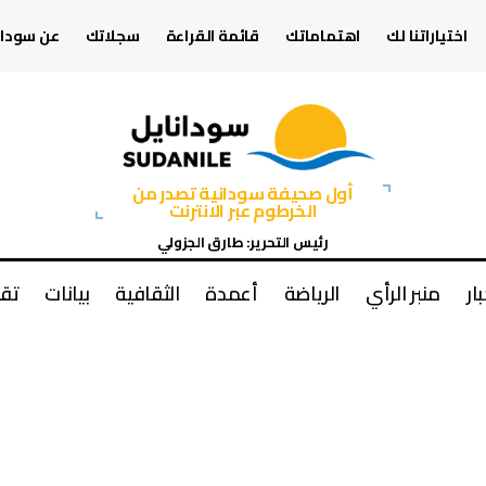
اختياراتنا لك
اهتماماتك
قائمة القراءة
سجلاتك
عن سودان
أول صحيفة سودانية تصدر من
الخرطوم عبر الانترنت
رئيس التحرير: طارق الجزولي
بار
منبر الرأي
الرياضة
أعمدة
الثقافية
بيانات
تقا