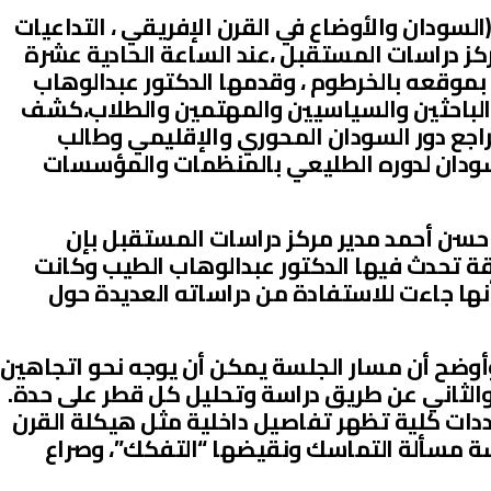
سودان والأوضاع في القرن الإفريقي ، التداعيات
ركز دراسات المستقبل ،عند الساعة الحادية عشرة
ربعاء الموافق 19 اكتوبر بموقعه بالخرطوم ، وقدمها الدكتور عبدالوهاب
 الباحثين والسياسيين والمهتمين والطلاب،كشف
تراجع دور السودان المحوري والإقليمي وطالب
سودان لدوره الطليعي بالمنظمات والمؤسسات
ع حسن أحمد مدير مركز دراسات المستقبل بإن
ة تحدث فيها الدكتور عبدالوهاب الطيب وكانت
أنها جاءت للاستفادة من دراساته العديدة حول
أوضح أن مسار الجلسة يمكن أن يوجه نحو اتجاهين
 والثاني عن طريق دراسة وتحليل كل قطر على حدة.
حددات كلية تظهر تفاصيل داخلية مثل هيكلة القرن
سة مسألة التماسك ونقيضها “التفكك”، وصراع