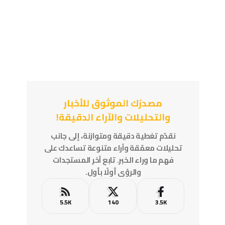
مصدرُك الموثوق للأخبار
والتحليلات والآراء الدقيقة!
نقدّم تغطية دقيقة ومتوازنة، إلى جانب
تحليلات معمّقة وآراء متنوعة تساعدك على
فهم ما وراء الخبر. تابع آخر المستجدات
والرؤى أولًا بأول.
5.5K
140
3.5K