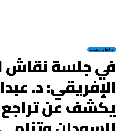
دراسات وبحوث
في جلسة نقاش ال
الإفريقي: د. عبد
يكشف عن تراجع ا
للسودان وتنامي د