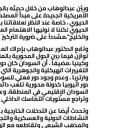
وبيَّن عبدالوهاب من خلال حديثه بال
الأمريكية الجديدة على مبدأ المصلحة
الحيوي ، خاصة عند النظر لعلاقاتنا
الحيوي لكننا لا نوليها الاهتمام الم
والخليج”،مشدداً على ضرورة التركيز 
وتابع الدكتور عبدالوهاب بإدراك ال
توازن فيما بين الدول المحورية بال
وكينيا ،مضيفاً ، أن السودان كان د
التغييرات الهيكلية والجوهرية التي
وارتريا ، وعدم وجود دور فعلي للس
دور اثيوبيا كدولة محورية تلعب دائ
السودان الإقليمي في المنطقة، وعل
وتراجع مستويات التماسك الداخلي وا
وتحدث أيضا عن التدخلات الخارجية 
النشاطات الدولية والعسكرية والتجا
والمذهب الشيعي وتقاطعه مع الوهاب