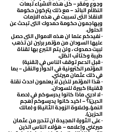
وجوع وفقر – كل هذه الاشياء تبعات
النظام البائد – مع ذلك يتركون حكومة
الانقاذ التى تسببت في هذه الازمات
ويهاجمون حكومة حمدوك التى تبحث عن
الحلول.
· نفيدكم علما ان هذه الاموال التى حصل
عليها السودان من مؤتمر برلين لن تذهب
لبيت حمدوك ، ولن يتم التبرع بها لقناة
طيبة وكتائب الظل.
· قبل الدعم توقف الناس في (تقنية)
المؤتمر الكترونية في الحوار والنقل – بما
في ذلك عثمان ميرغني.
· هذا المؤتمر للذين لا يعلمون احدث نقلة
(تقنية) كبيرة للسودان.
· لا ادري ماذا كانوا يدرسوكم في (حصة
الدين)؟ – اكيد كانوا يدرسوكم (هجم
النمر)..و(علاوة الزوجة الثانية) و (مالك
الحزين).
· على الثورة المجيدة ان تتحرر من عثمان
ميرغني وإعلامه – هؤلاء الناس الذين