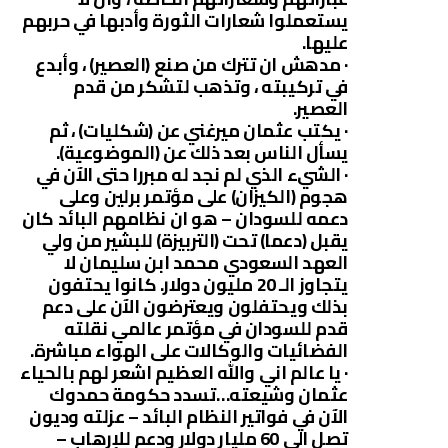
يستعملوا شعارات الثورة وأدبها في حربهم
عليها.
· مدهش ان تترك من صنع (العصير) ، وأبدع
في تركيبته ، وتذهب لتشكر من قدم
العصير.
· يكتب عثمان ميرغني عن (شكليات) ، ثم
يسأل الناس بعد ذلك عن (الموضوعية).
· الشيء الذي لم نجد له مبررا حتى الآن في
هجوم (الكيزان) على مؤتمر برلين وعلى
دعمه للسودان – هو ان نظامهم البائد كان
يقبل (دعما) تحت (التربيزة) للبشير من ولي
العهد السعودي محمد ابن سليمان لا
يتجاوز الـ 20 مليون دولار. كانوا يحتفون
بذلك ويحتفلون ويعترضون الآن على دعم
قدم للسودان في مؤتمر عالمي نقلته
الفضائيات والوكالات على الهواء مباشرة.
· يا عالم اني والله العظيم اشعر لهم بالحياء
عثمان وشيعته…تسدد حكومة حمدوك
الآن في فواتير النظام البائد – عزلته وديون
تصل الى 60 مليار دولار ودعم للإرهاب –