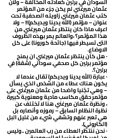
السودان في برلين كعادته المخالفة – ولأن
عثمان ميرغني لم يكن جزء من المؤتمر
كتب عثمان ميرغني زاويته الصحفية تحت
عنوان – مؤتمر (الله يدينا ويديكم)!! – ولا
اعرف ماذا كان ينتظر عثمان ميرغني من
هذا المؤتمر؟ ،والعالم يمر بهذه الظروف
التى تسيطر فيها (جائحة كورونا) على كل
الاوضاع.
· هل كان ينتظر عثمان ميرغني ان يمنح
مؤتمر برلين كل صحفي سوداني (شقة) في
برلين؟.
· عبارة (الله يدينا ويديكم) تقال عندما لا
يكون هناك عطاء من الشخص الذي يسأل
– وهي تجّنيا واضحا من عثمان ميرغني على
مؤتمر حقق مكاسب مادية ومعنوية كبيرة
، ونظرة عثمان ميرغني هنا لا تختلف عن
نظرة النظام السابق – رموزه وأنصاره بل
هي تعبر عنهم وتشفي شيء من غليل البل
(الكتروني).
· نحن ننتظر العطاء من رب العالمين ..وليس
من امريكا او فرنسا او السعودية.