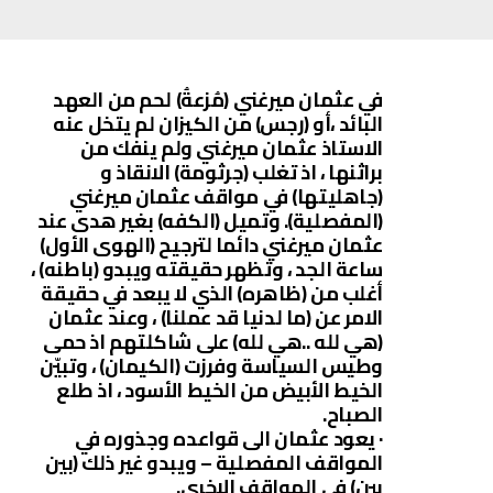
في عثمان ميرغني (مُزعةُ) لحم من العهد
البائد ،أو (رجس) من الكيزان لم يتخل عنه
الاستاذ عثمان ميرغني ولم ينفك من
براثنها ، اذ تغلب (جرثومة) الانقاذ و
(جاهليتها) في مواقف عثمان ميرغني
(المفصلية). وتميل (الكفه) بغير هدى عند
عثمان ميرغني دائما لترجيح (الهوى الأول)
ساعة الجد ، وتظهر حقيقته ويبدو (باطنه) ،
أغلب من (ظاهره) الذي لا يبعد في حقيقة
الامر عن (ما لدنيا قد عملنا) ، وعند عثمان
(هي لله ..هي لله) على شاكلتهم اذ حمى
وطيس السياسة وفرزت (الكيمان) ، وتبيّن
الخيط الأبيض من الخيط الأسود ، اذ طلع
الصباح.
· يعود عثمان الى قواعده وجذوره في
المواقف المفصلية – ويبدو غير ذلك (بين
بين) في المواقف الاخرى.