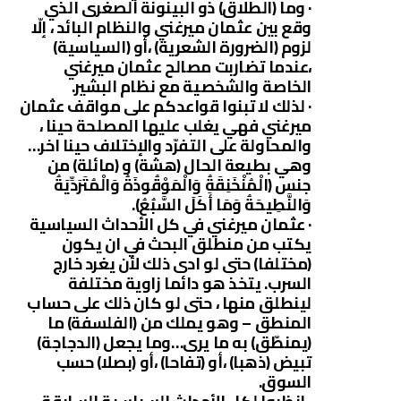
· وما (الطلاق) ذو البينونة الصغرى الذي
وقع بين عثمان ميرغني والنظام البائد ، إلّا
لزوم (الضرورة الشعرية) ،أو (السياسية)
،عندما تضاربت مصالح عثمان ميرغني
الخاصة والشخصية مع نظام البشير.
· لذلك لا تبنوا قواعدكم على مواقف عثمان
ميرغني فهي يغلب عليها المصلحة حينا ،
والمحاولة على التفرّد والإختلاف حينا اخر…
وهي بطيعة الحال (هشة) و (مائلة) من
جنس (الْمُنْخَنِقَةُ وَالْمَوْقُوذَةُ وَالْمُتَرَدِّيَةُ
وَالنَّطِيحَةُ وَمَا أَكَلَ السَّبُعُ).
· عثمان ميرغني في كل الأحداث السياسية
يكتب من منطلق البحث في ان يكون
(مختلفا) حتى لو ادى ذلك لأن يغرد خارج
السرب. يتخذ هو دائما زاوية مختلفة
لينطلق منها ، حتى لو كان ذلك على حساب
المنطق – وهو يملك من (الفلسفة) ما
(يمنطّق) به ما يرى…وما يجعل (الدجاجة)
تبيض (ذهبا) ،أو (تفاحا) ،أو (بصلا) حسب
السوق.