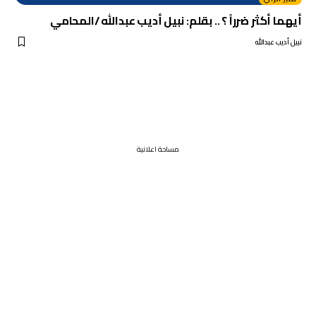
أيهما أكثر ضرراً ؟ .. بقلم: نبيل أديب عبدالله /المحامي
نبيل أديب عبدالله
مساحة اعلانية