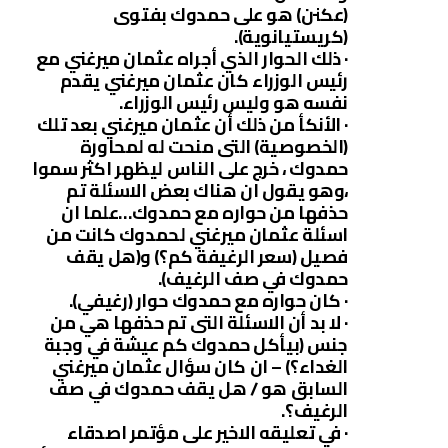
(عكنن) هو على حمدوك بفتوى
(كريستيانوية).
· ذلك الحوار الذي أجراه عثمان ميرغني مع
رئيس الوزراء كان عثمان ميرغني يقدم
نفسه هو وليس رئيس الوزراء.
· الأنكأ من ذلك أن عثمان ميرغني بعد تلك
(الخصوصية) التى منحت له لمحاورة
حمدوك ، خرج على الناس ليظهر اكثر سموا
،وهو يقول ان هناك بعض الاسئلة تم
حذفها من حواره مع حمدوك…علما ان
اسئلة عثمان ميرغني لحمدوك كانت من
فصيل (سعر الرغيفة كم؟) و(هل يقف
حمدوك في صف الرغيف).
· كان حواره مع حمدوك حوار (رغيفي).
· لا بد أن الاسئلة التى تم حذفها هي من
جنس (بيأكل حمدوك كم عيشة في وجبة
الغداء؟) – ان كان سؤال عثمان ميرغني
السابق هو / هل يقف حمدوك في صف
الرغيف؟.
· في تعليقه الاخير على مؤتمر اصدقاء