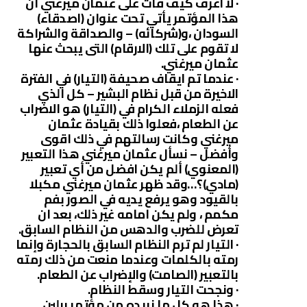
· لا اعرف كيف فات على عثمان ميرغني ان
هذا المؤتمر يأتي تحت عنوان (اصدقاء)
السودان ،و(شركائه) – والصداقة والشراكة
لا تقوم على تلك (الارقام) التى يبحث عنها
عثمان ميرغني.
· عندما تم ايقاف صحيفة (التيار) في الفترة
الاخيرة من قبل نظام البشير – كل الذي
فعله الزملاء الكرام في (التيار) هو الاضراب
عن الطعام ،فعلوا ذلك بقيادة عثمان
ميرغني وكانت رسالتهم في ذلك اقوى
وأفضل – نسأل عثمان ميرغني هذا التعبير
(المعنوي) ألم يكن افضل من أي تعبير
(مادي)؟…وقد ظهر عثمان ميرغني مكبلا
بالقيود وهو يرفع يديه في الصور بفم
مكمم ، ولم يكن امامه غير ذلك، بعد ان
تعرض للضرب والدهس من النظام السابق.
· التيار لم ترم النظام السابق بالحجارة وإنما
رمته بالكلمات وعندما منعت من ذلك رمته
بالتعبير (الصامت) والإضراب عن الطعام.
· ونجحت التيار وسقط النظام.
· هذا هو كل ما نريده من مؤتمر برلين …