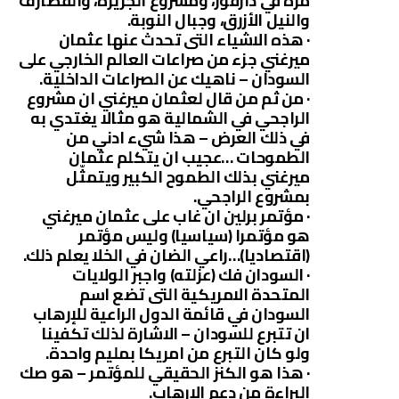
مرة في دارفور، ومشروع الجزيرة، والقضارف
والنيل الأزرق، وجبال النوبة.
· هذه الاشياء التى تحدث عنها عثمان
ميرغني جزء من صراعات العالم الخارجي على
السودان – ناهيك عن الصراعات الداخلية.
· من ثم من قال لعثمان ميرغني ان مشروع
الراجحي في الشمالية هو مثالا يغتدي به
في ذلك العرض – هذا شيء ادني من
الطموحات …عجيب ان يتكلم عثمان
ميرغني بذلك الطموح الكبير ويتمثّل
بمشروع الراجحي.
· مؤتمر برلين ان غاب على عثمان ميرغني
هو مؤتمرا (سياسيا) وليس مؤتمر
(اقتصاديا)…راعي الضان في الخلا يعلم ذلك.
· السودان فك (عزلته) واجبر الولايات
المتحدة الامريكية التى تضع اسم
السودان في قائمة الدول الراعية للإرهاب
ان تتبرع للسودان – الاشارة لذلك تكفينا
ولو كان التبرع من امريكا بمليم واحدة.
· هذا هو الكنز الحقيقي للمؤتمر – هو صك
البراءة من دعم الارهاب.