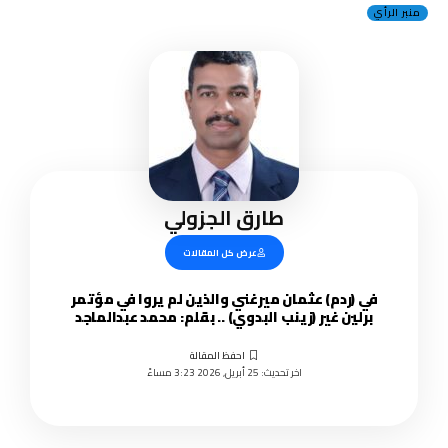
منبر الرأي
طارق الجزولي
عرض كل المقالات
في (ردم) عثمان ميرغني والذين لم يروا في مؤتمر
برلين غير (زينب البدوي) .. بقلم: محمد عبدالماجد
اخر تحديث: 25 أبريل, 2026 3:23 مساءً