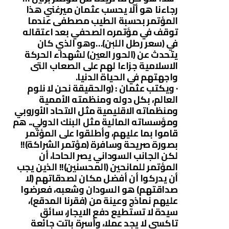
رجاءنا هو ألّا يحسب عثمان ميرغني هذا
المؤتمر بحسبة الطيب مصطفى عندما
توقف في مؤتمره الصحفي بعد اعتقاله
في (سعر رطل اللبن)…وهو الذي كان
يتحدث عن (الحور العين) لشهداء الحركة
الاسلامية جزاءا لهم على الصعاب التى
واجهتهم في الحياة الدنيا.
· ويكتب عثمان : (والحقيقة نحن لا نلوم
العالم، بكل دوله ومنظمته الأممية
ومنظماته الاقليمية مثل الاتحاد الأوروبي
ومؤسساته المالية مثل البنك الدولي.. هم
قاموا بما عليهم، وأطلقوا على المؤتمر
بصورة صريحة وسافرة (مؤتمر الشراكة)!!
لكن الجانب السوداني يصر الحاحا، أن
المؤتمر للمانحين (المحسنين)!! الذين يجب
أن يدركوا أن أفضل مكان لصدقاتهم (لا
صداقتهم) هو السودان وشعبه، فعرضوا
عليهم نماذج وعينة من (فقرنا المدقع)،
سيدة لا تستطيع دفع الايجار، سائق
تاكسي لا يجد عملا، وأسرة باتت جائعة