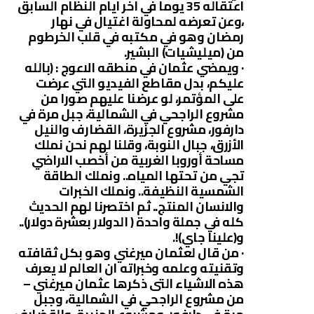
اعتقاله 35 يوما في اخر ايام النظام السابق
،وعن تعرضه لمحاولة اغتيال في نهار
رمضان وهو في مكتبه في قلب الخرطوم
من (ميليشيات) البشير.
· ويمضي عثمان في منطقه الاعوج : (بالله
عليكم، بدل مقاطع الفيديو التي عرضت
على المؤتمر، لو عرضنا عليهم صورا من
مشروع الراجحي في الشمالية، جبل مرة في
دارفور، مشروع الجزيرة، القضارف والنيل
الأزرق، جبال النوبة، وقلنا لهم نحن نملك
مساحة أوروبا الغربية من أخصب الاراضي
تجي من تحتها المياه.. ونملك الطاقة
الشمسية النظيفة.. ونملك الخبرات
والانسان المنتج.. ثم اختصرنا لهم الحديث
كله في جملة واحدة ( الدولار بعشرة دولار)..
و(علينا جاي)!.
· من قال لعثمان ميرغني وهو بكل ثقافته
وتقنيته وعلمه وخبراته ان العالم لا يعرف
هذه الاشياء التى ذكرها عثمان ميرغني –
من مشروع الراجحي في الشمالية، وجبل