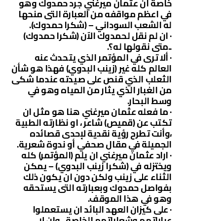
خاصة ان عثمان ميرغني جرد حمدوك وهو
في اعظم مواقفه من العبارة التى منحها
له الشعب السوداني – (شكرا حمدوك).
· ان لم نقل لحمدوك الآن (شكرا حمدوك)
..متى نقولها له؟.
· ألا ترى في المؤتمر الذي يتحدث عنه
العالم كله غير (زينب البدوي) فهذا هو شأن
الثعلب الذي قنص على صيدته عندما شكى
من الغبار الذي يثار من المياه وهو في
وسط البحار.
· ما فعله عثمان ميرغني هنا هو مثل ان
تكتب عن (قميص) شاعر ، او نظارته الطبية
،وأنت تطرح رؤية نقدية لإحدى قصائده
الجميلة في مقال صحفي أو ندوة شعرية.
· اراد عثمان ميرغني ان يلم (المؤتمر) كله
ويختزله في (شكرا زينب البدوي) – يمكن
الثناء على زينب ولكن دون ان يكون ذلك
بفواصل حمدوك وبعبارته التى يستحقه
وهو في هذا الموقف.
· على كيزان العهد البائد ان يستعملوا
عباراتهم وشعاراتهم الخاصة ، وان لا