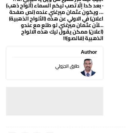
· بعد كدا إلّا تصب ليكم السماء (ألواح ذهب)
… ويكون عثمان ميرغني عنده (نص صفحة
اعلان) في الاولي عن هذه (الألواح الذهبية)
…لأن عثمان ميرغني لو طلع مع عندو
(اعلان) ممكن يقول ليك هذه الالواح
الذهبية (فالصو)!!
Author
طارق الجزولي