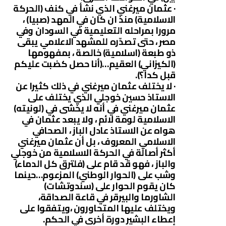
· عثمان ميرغني الذي نشأ في كنف (الحركة
الاسلامية) منذ ان كان في المهد (صبيا) ،
مرورا بمراحله التعليمية في السودان وفي
مصر ، حتى تصدّره للمشهد الاعلامي يبقى
ذو طبعة (اسلامية) خالصة ، بمفهومها
(الكيزاني) العقيم…(أنا حصل كضبت عليكم
قبل كدا؟).
· لا يختلف عثمان ميرغني في ذلك كثيرا عن
الاستاذ حسين خوجلي الذي يختلف على
عثمان ميرغني في أنه لا يخشى في (لونيته)
الاسلامية لومة لائم ، ولا يبعد عثمان في
هواه عن الاستاذ عادل الباز ، الصحافي
الاسلامي المعروف ، بل أن عثمان ميرغني
أكثر أصالة في الحركة الاسلامية من خوجلي
والباز ، فهو قد قام على (فلترق كل الدماء)
وشب على (الحوار الوطني) المزعوم…حينما
كان يقوم الحوار على (سندوتشات)
الشاورما والبيرقر في قاعة الصداقة،
ويختلف عليها المتحاورون ،ويتفقوا على
إعطاء البشير دورة أخرى في الحكم.