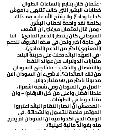
· عثمان كان يتابع بالساعات الطوال
خطابات البشير التى كانت تنتهي بـ (موش
كدا يا وداد؟) ولا يفتح الله عليه بعد ذلك
بكلمة نقد واحدة لخطاب البشير.
· ومن قال لعثمان ميرغني ان الشعب
السوداني كان ينتظر (الدعم المادي) – اننا
في حاجة اكبر ونحن في هذه الظروف للدعم
(المعنوي) اكثر من الدعم (المادي).
· في العهد البائد دخلت على خزينة البلاد
مليارات الدولارات من عوائد النفط
والانفصال والذهب – ماذا جنى السودان
من تلك العائدات؟..لا شيء ان السودان الآن
مديونا باكثر من 60 مليار دولار.
· الغزل في السودان وفي شعبه (شعرا) ،
عندنا افضل واعلى من كل (الارقام) – وان
متنا جوعا في الطرقات.
· المدهش ان انصار النظام البائد اعتبروا
المؤتمر منصة للتسول والشحاتة ، في
الوقت الذي اكدوا فيه ان السودان لم يخرج
منه بفوائد مالية (عينية).