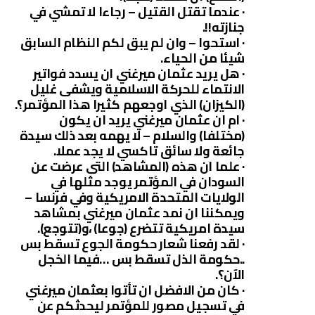
· عندما تقتل القتيل – رجاءا لا تمشي في
جنازته!!.
· استحوا – وان لم يبق لكم النظام السابق
شيئا من الحياء.
· هل يريد عثمان ميرغني ان يسدد فواتير
الانتماء للحركة الاسلامية ويشفى غليل
(الكيزان) الذي اوجعهم كثيرا هذا المؤتمر؟.
· ام ان عثمان ميرغني يريد ان يكون
(مختلفا) والسلام – لا يهمه بعد ذلك سيدة
جائعة ولا سائق تاكسي لا يجد عملا.
· علما ان هذه (المشاهد) التى عرضت عن
السودان في المؤتمر يوجد مثلها في
الولايات المتحدة الامريكية وفي فرنسا –
ويمكننا ان نمد عثمان ميرغني بمشاهد
سيدة امريكية تتضرع (جوعا) ،و(تتوجع).
· لقد رفعنا شعار حكومة الجوع تسقط بس
..حكومة الذل تسقط بس …فيما الخجل
الآن؟.
· كان من الافضل ان تأتوا بعثمان ميرغني
في تسجيل مصور للمؤتمر ليحدثكم عن