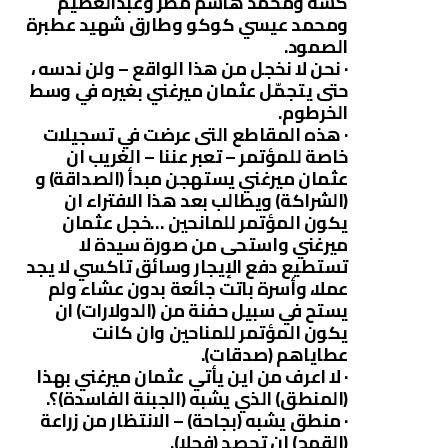
كشه ومحمد هاشم مطر وعبدالعظيم
ومحمد عيسي كوكو وطارق شهيد عطبرة
الصمود.
· نحن لا نخجل من هذا الواقع – ولن ندسه ،
حتى يتجمّل عثمان ميرغني بغيره في وسط
الخرطوم.
· هذه المقاطع التى عرضت في تسجيلات
خاصة للمؤتمر – تعبر عننا – الغريب ان
عثمان ميرغني يستهجن مبدأ (الصداقة) و
(الشراكة) ويطالب بعد هذا الافتراء ان
يكون المؤتمر للمانحين …خجل عثمان
ميرغني واستحى من صورة سيدة لا
تستطيع دفع الإيجار وسائق تاكسي لا يجد
عملا، وأسرة باتت جائعة بدون عشاء ولم
يستح في سبيل حفنة من (الدولارات) ان
يكون المؤتمر للمناحين وان كانت
عطاياهم (صدقات).
· لا اعرف من اين يأتي عثمان ميرغني بهذا
(المنطق) الذي يشبه (الجبنة الفاسدة)؟.
· منطق يشبه (بجاحة) – الانتظار من زراعة
(القمح) ان تحصد (فجلا).