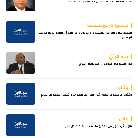
ضعف الكتابات السودانية عن فكر محمود محمد طه
منشورات غير مصنفة
تعظيم سلام لقواتنا المسلحة درع الوطن ورمز عزته!! .. بقلم: أبوبكر يوسف
إبراهيم
منبر الرأي
حتى السوريون يطردون السودانيين اليوم .1
وثائق
وثائق امريكية عن نميري(33): الشريف الهندي: واشنطن: محمد علي صالح
عادل الباز
مع النائب الأول فى المحروسة (4-4) .. بقلم: عادل الباز