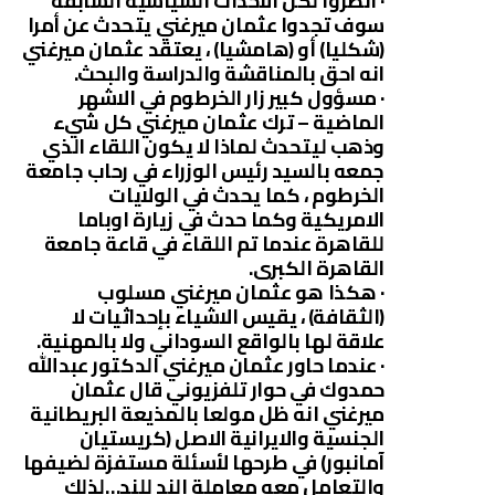
· انظروا لكل الأحداث السياسية السابقة
سوف تجدوا عثمان ميرغني يتحدث عن أمرا
(شكليا) أو (هامشيا) ، يعتقد عثمان ميرغني
انه احق بالمناقشة والدراسة والبحث.
· مسؤول كبير زار الخرطوم في الاشهر
الماضية – ترك عثمان ميرغني كل شيء
وذهب ليتحدث لماذا لا يكون اللقاء الذي
جمعه بالسيد رئيس الوزراء في رحاب جامعة
الخرطوم ، كما يحدث في الولايات
الامريكية وكما حدث في زيارة اوباما
للقاهرة عندما تم اللقاء في قاعة جامعة
القاهرة الكبرى.
· هكذا هو عثمان ميرغني مسلوب
(الثقافة) ، يقيس الاشياء بإحداثيات لا
علاقة لها بالواقع السوداني ولا بالمهنية.
· عندما حاور عثمان ميرغني الدكتور عبدالله
حمدوك في حوار تلفزيوني قال عثمان
ميرغني انه ظل مولعا بالمذيعة البريطانية
الجنسية والايرانية الاصل (كريستيان
آمانبور) في طرحها لأسئلة مستفزة لضيفها
والتعامل معه معاملة الند للند…لذلك