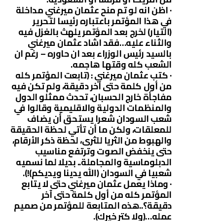
· اظن انه لو تم منح عثمان ميرغني مداخلة
في هذا المؤتمر باعتباره رئيسا لتحرير
(التيار) لخرج بعد المؤتمر يلهث بالغزل فيه
والثناء عليه…فقد اشاد عثمان ميرغني
بالسيد رئيس الوزراء بعد ان حاوره – رغم ان
الشعب كله وقتها هاجمه.
· كتب عثمان ميرغني : (تابعت المؤتمر كله
من أول كلمة حتى آخر دقيقة، ولم تكن فيه
مفاجأة خارج الحسبان، تحدث ممثلو الدول
والمنظمات الدولية والاقليمية وقالوا في
شعب السودان شعرا يستحق أن يضاف
للمعلقات، ولكن ما أن تأتي لحظة الحقيقة
والهبوط من الثريا للثرى، لحظة ذكر الأرقام،
حتى ينخفض الصوت وترتفع مناسيب
الدبلوماسية والمجاملة.. بديلا لما نسميه
شعبيا في السودان (الله يدينا ويديكم)!).
· وماذا يعمل عثمان ميرغني حتى لا يتابع
المؤتمر كله من أول كلمة حتى آخر
دقيقة؟..هذه المتابعة للمؤتمر من صميم
عمله…(ولا كتر خيرك).