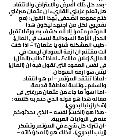
· بعد كل ذلك العرض والاعتراض والانتقاد
هل تعلم عزيزي القاريء ان عثمان ميرغني
ختم عموده الصحفي بهذا القول : (مع
تقديري لكل من اجتهد ليكون هذا
المؤتمر مثمرا إلا أنه كشف بصورة لا تقبل
الجدل الأزمة السودانية ليست في المال).
· طيب المشكلة شنو يا عثمان؟ – اذا كنت
انت مقتنع ان ازمة السودان ليست في
المال؟.زعلان مالك؟…لماذا تطلب (المال)
في نفس العمود التى تقول فيه ان (المال)
ليس هو ازمة السودان.
· لماذا تنتقد المؤتمر – ام هو انتقاد
والسلام…وتلبية لعاطفة قديمة.
· اما اسوأ ما جاء من عثمان ميرغني في
مقاله هذا هو قوله الذي ختم به كلامه :
(شكرازينبالبدوي).
· هذا هو (الخبث) نفسه – الذي يحدثوكم
عنه في الروايات العربية.
· ان تترك كل شيء في المؤتمر وتشكر
(زينب البدوي) ، فذلك هو (المكر) ذاته –