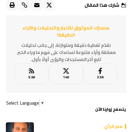
شارك هذا المقال
مصدرُك الموثوق للأخبار والتحليلات والآراء
الدقيقة!
نقدّم تغطية دقيقة ومتوازنة، إلى جانب تحليلات
معمّقة وآراء متنوعة تساعدك على فهم ما وراء الخبر.
تابع آخر المستجدات والرؤى أولًا بأول.
5.5K
140
3.5K
Select Language
▼
يتصفح زوارنا الآن
منبر الرأي