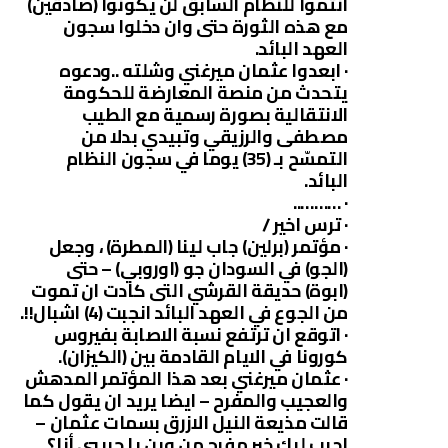
انتموا للنظام السابق لن يكونوا (صادقين)
مع هذه الثورة حتى وان دخلوا سجون
العهد البائد.
· ابعدوا عثمان ميرغني وشلته ..ودعوه
يتحدث من منصة المعارضة للحكومة
الانتقالية بصورة رسمية مع الطيب
مصطفى والرزيقي وتبيدي بدلا من
التمسّح بـ (35) يوما في سجون النظام
البائد.
· ………..
· ترس اخير /
· مؤتمر (برلين) جاب لينا (المطرة) ، وجعل
(الجو) في السودان جو (اوروبي) – حتى
(ابوة) حديقة القرشي التى كادت ان تموت
من الجوع في العهد البائد انجبت (4) اشبال!!.
· اتوقع ان ترتفع نسبة الاصابة بفيروس
كورونا في الايام القادمة بين (الكيزان).
· عثمان ميرغني بعد هذا المؤتمر المدهش
والعجيب والمفرح – ايضا يريد ان يقول كما
قالت مذيعة النيل الازرق بسمات عثمان –
اجيب ليك خبر مفرح من وين يا حبيبي أنا؟.