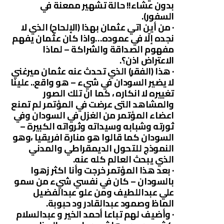
بدون عشاء!! حالة تشهير ممعنة في
السفور).
· من أين اتي عثمان بهذا (الإلحاح) الذي لا
نجده إلّا في عموده…واذا كان عثمان يفهم
مفهوم الصداقة والشراكة – لماذا
الاعتراض اذن؟.
· هذا (الفقر) الذي تحدث عنه عثمان ميرغني
لا يضير السودان في شيء – هو واقع.. علينا
تغييره لا انكاره ، كما ان تلك الصور
والمشاهد التى عرضت في المؤتمر لم تمنع
اعضاء المؤتمر من الغزل في السودان وفي
ثورته وشبابه وسيداته وثرواته الكبيرة –
السودان كما قالوا هو منارة افريقيا ،وهو
النموذج للتحول الديمقراطي والمدني
الذي يبحث العالم كله عنه.
· بعد هذا المؤتمر خرجت وأنا اكثر زهوا
بالسودان – كان في نفسي شيء من سمو
علي عبداللطيف ومن علو عبدالفضيل
الماظ وصمود عبدالقادر ود حبوبة.
· وأضيف لهم تباعا أحمد الخير و عبدالسلام