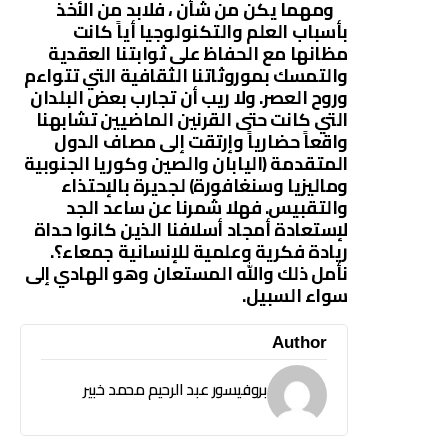
ومهما يكن من شأن ، فلابد من الأخذ
بأسباب العلم والتكنولوجيا أياً كانت
مظانها مع الحفاظ على ثوابتنا العقدية
والتمسك بموروثاتنا الثقافية التي تتواءم
وروح العصر. ولا ريب أن تجارب بعض البلدان
التي كانت حتى القرنين الماضيين تشابهنا
واقعاً حضارياً وإرتقت إلى مصاف الدول
المتقدمة (اليابان والصين وكوريا الجنوبية
وماليزيا وسنغافورة) لجديرة بالإحتذاء
والتقبيس. فهلا شمرنا عن ساعد الجد
لإستعادة أمجاد أسلافنا الذين كانوا حداة
ريادة فكرية وعلمية للإنسانية جمعاء؟.
نأمل ذلك والله المستعان وهو الهادي إلى
سواء السبيل.
Author
بروفيسور عبد الرحيم محمد خبير