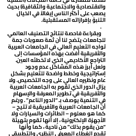
والاقتصادية والاجتماعية والثقافية) بحيث
يصعب على أكثر الناس إيغالاً في الخيال
التنبؤ بإفرازاته المستقبلية.
.
وبقراءة فاحصة لنتائج التصنيف العالمي
للجامعات يتضح لنا أن ثمة صعوبات جمة
تواجه التعليم العالي في الجامعات العربية
والأفريقية أفضت بهذه المؤسسات إلى
التراجع الأكاديمي الذي لا تخطئه العين.
ولعل أبرز هذه المشاكل عدم وجود
إستراتيجية وخطط واضحة للتعليم بشكل
عام ونظيره العالي على وجه التخصيص. ولا
يزال الدور الذي تقوم به الجامعات العربية
والأفريقية في تطوير المعرفة والإسهام
في التنمية يوصف بـ “الدور الناعم” . ورغم
أن الجامعات العربية والأفريقية لا تتيح –
كما هو معلوم – الطائرات والسيارات ولا
الأجهزة الإلكترونية ، إلا أنها تقوم بتهيئة
“من يقوم بذلك” من ناحية ، كما وأنها
تقدم الغطاء المعرفي النظري والتطبيقي