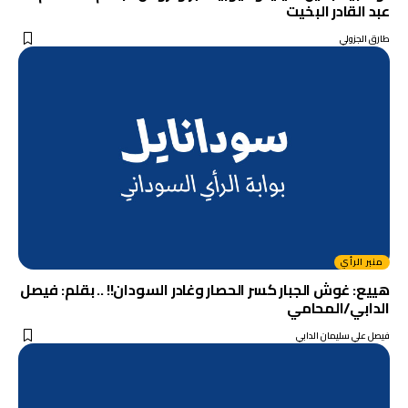
عبد القادر البخيت
طارق الجزولي
منبر الرأي
هييع: غوش الجبار كسر الحصار وغادر السودان!! .. بقلم: فيصل
الدابي/المحامي
فيصل علي سليمان الدابي