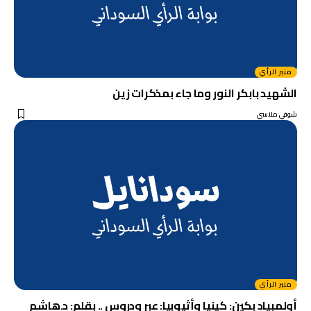
منبر الرأي
الشهيد بابكر النور وما جاء بمذكرات زين
شوقي ملاسي
منبر الرأي
أولمبياد بكين: كينيا وأثيوبيا: عبر ودروس .. بقلم: د.هاشم