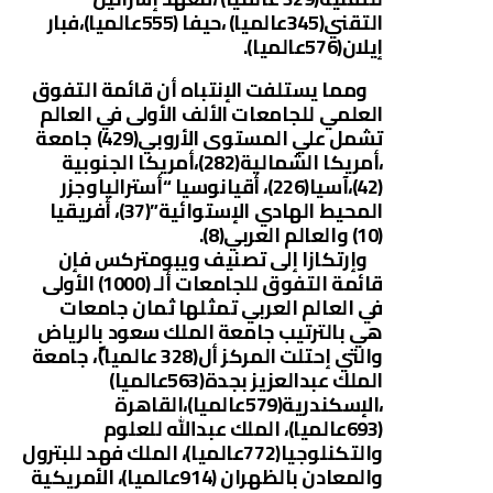
التقني(345عالميا) ،حيفا (555عالميا)،فبار
إيلان(576عالميا).
ومما يستلفت الإنتباه أن قائمة التفوق
العلمي للجامعات الألف الأولى في العالم
تشمل علي المستوى الأروبي(429) جامعة
،أمريكا الشمالية(282)،أمريكا الجنوبية
(42)،آسيا(226)، أقيانوسيا “أسترالياوجزر
المحيط الهادي الإستوائية”(37)، أفريقيا
(10) والعالم العربي(8).
وإرتكازا إلى تصنيف ويبومتركس فإن
قائمة التفوق للجامعات ألـ (1000) الأولى
في العالم العربي تمثلها ثمان جامعات
هي بالترتيب جامعة الملك سعود بالرياض
والتي إحتلت المركز أل(328 عالميا)ً، جامعة
الملك عبدالعزيز بجدة(563عالميا)
،الإسكندرية(579عالميا)،القاهرة
(693عالميا)، الملك عبدالله للعلوم
والتكنلوجيا(772عالميا)، الملك فهد للبترول
والمعادن بالظهران (914عالميا)، الأمريكية