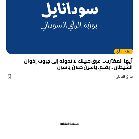
منبر الرأي
أيها المغترب… عرق جبينك لا تحوله إلى جيوب إخوان
الشيطان .. بقلم: ياسين حسن ياسين
طارق الجزولي
مساحة اعلانية