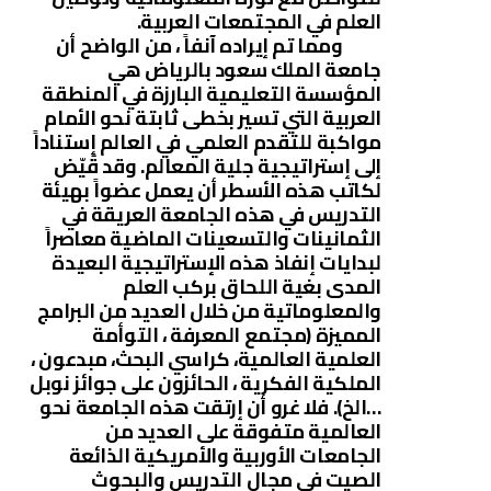
العلم في المجتمعات العربية.
ومما تم إيراده آنفاً ، من الواضح أن
جامعة الملك سعود بالرياض هي
المؤسسة التعليمية البارزة في المنطقة
العربية التي تسير بخطى ثابتة نحو الأمام
مواكبة للتقدم العلمي في العالم إستناداً
إلى إستراتيجية جلية المعالم. وقد قُيّض
لكاتب هذه الأسطر أن يعمل عضواً بهيئة
التدريس في هذه الجامعة العريقة في
الثمانينات والتسعينات الماضية معاصراً
لبدايات إنفاذ هذه الإستراتيجية البعيدة
المدى بغية اللحاق بركب العلم
والمعلوماتية من خلال العديد من البرامج
المميزة (مجتمع المعرفة ، التوأمة
العلمية العالمية، كراسي البحث، مبدعون ،
الملكية الفكرية ، الحائزون على جوائز نوبل
…الخ). فلا غرو أن إرتقت هذه الجامعة نحو
العالمية متفوقة على العديد من
الجامعات الأوربية والأمريكية الذائعة
الصيت في مجال التدريس والبحوث