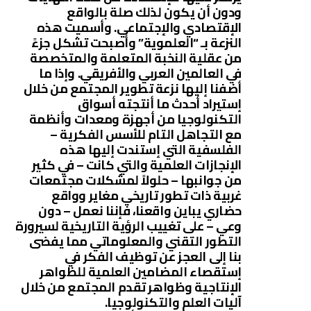
ودون أن يكون لذلك صلة بالواقع
الإقتصادي والإجتماعي. وأسميت هذه
النزعة بـ “العلموية” وأصبحت تشكل جزءً
من عقلية النخبة المتعلمة والمتخصصة
في العالمين العربي والأفريقي. وإذا ما
أضفنا إليها نزعة تطوير المجتمع من خلال
إستيراد أحدث ما أنتجته أسواق
التكنولوجيا من أجهزة ومعدات وأنظمة
مع التجاهل التام للأسس الفكرية –
الفلسفية التي إستندت إليها هذه
الإنجازات العلمية والتي كانت – في كثير
من جوانبها – حلولاً لمشكلات مجتمعات
غربية ذات تطور تاريخي مغاير وواقع
حضاري يباين واقعنا، فإننا نعمل – دون
وعي – على تغييب الرؤية التاريخية لسيرورة
التطور التقني والمعلوماتي مما يفضى
بنا إلى العجز عن توظيف الفكر في
إستقصاء المضامين العلمية للظواهر
الإنتاجية وظواهر تقدم المجتمع من خلال
آليات العلم والتكنولوجيا.