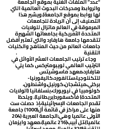
“عدد” الملفات الغنية بموقع الجامعة
والروابط ومحركات البحوث العالمية التي
لها روابط بموقع الجامعة).ويشير هذا
التصنيف إلى أن الريادة للجامعات
المرموقة في العالم ماتزال للولايات
المتحدة الأمريكية بجامعاتها الشهيرة
تتقدمها جامعة هارفارد والتي تعتبر أفضل
جامعات العالم من حيث المناهج والكليات
التقنية .
وجاء ترتيب الجامعات العشر الأوائل في
الترتيب العالمي لويبومتركس كما يلي:
هارفارد،معهد ماسوشيتس
للتكنلوجيا،ستانفورد،كاليفورنيا-
بركلي،ميتشجان،كورنيل،واشنطون،
كولومبيا في نيويورك،بنسلفانيا (الولايات
المتحدة) فأكسفورد(بريطانيا). ويلحظ
تقدم الجامعات الإسرائيلية،إذ حصلت ست
منها على مراكز في قائمة أل(1000) جامعة
الأولى عالميا وهي:الجامعة العبرية (204
عالميا)،تل أبيب(216 عالميا)،معهد وايزمان
للتقنية(329 عالميا) ،معهد إسرائيل