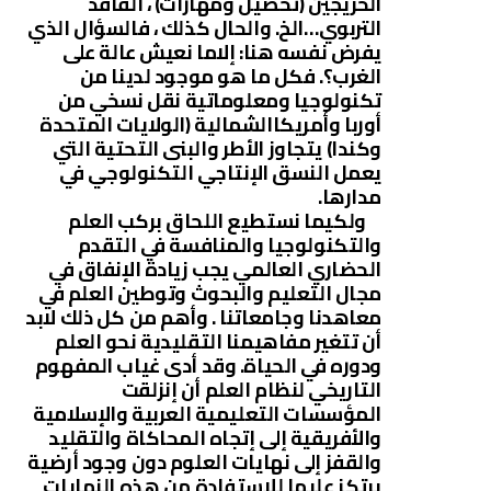
الخريجين (تحصيل ومهارات) ، الفاقد
التربوي…الخ. والحال كذلك ، فالسؤال الذي
يفرض نفسه هنا: إلاما نعيش عالة على
الغرب؟. فكل ما هو موجود لدينا من
تكنولوجيا ومعلوماتية نقل نسخي من
أوربا وأمريكاالشمالية (الولايات المتحدة
وكندا) يتجاوز الأطر والبنى التحتية التي
يعمل النسق الإنتاجي التكنولوجي في
مدارها.
ولكيما نستطيع اللحاق بركب العلم
والتكنولوجيا والمنافسة في التقدم
الحضاري العالمي يجب زيادة الإنفاق في
مجال التعليم والبحوث وتوطين العلم في
معاهدنا وجامعاتنا . وأهم من كل ذلك لابد
أن تتغير مفاهيمنا التقليدية نحو العلم
ودوره في الحياة. وقد أدى غياب المفهوم
التاريخي لنظام العلم أن إنزلقت
المؤسسات التعليمية العربية والإسلامية
والأفريقية إلى إتجاه المحاكاة والتقليد
والقفز إلى نهايات العلوم دون وجود أرضية
يرتكز عليها للإستفادة من هذه النهايات