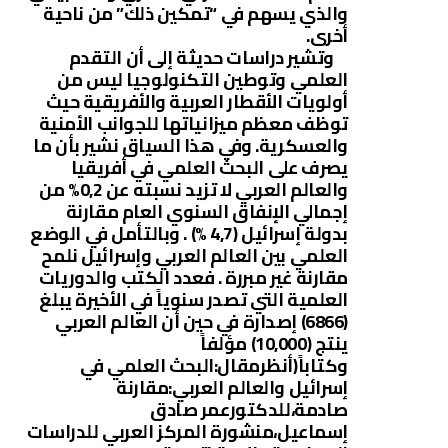
والذي يسهم في “تمكين ذلك” من ناحية
أخرى.
وتشير دراسات حديثة إلى أن التقدم
العلمي وتوطين التكنولوجيا ليس من
أولويات الأقطار العربية والأفريقية حيث
توظف معظم ميزانياتها للجوانب الأمنية
والعسكرية. وفي هذا السياق نشير بأن ما
يصرف على البحث العلمي في أفريقيا
والعالم العربي لا تزيد نسبته عن 0,2% من
إجمالي الإنفاق السنوي العام مقارنة
بدولة إسرائيل (4,7 %) . وبالتأمل في الوضع
العلمي بين العالم العربي وإسرائيل نلمح
مقارنة غير مبررة . فعدد الكتب والدوريات
العلمية التي تصدر سنوياً في الأخيرة يبلغ
(6866) إصدارة في حين أن العالم العربي
ينتج (10,000) مؤلفاً
وكتاباً(أنظرمقال:البحث العلمي في
إسرائيل والعالم العربي:مقارنة
صادمة،للدكتورعمر صادق
إسماعيل،منشورة المركز العربي للدراسات