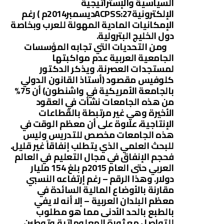
السياسية والإستراتيجية
الإلكترونيةACPSS:27ديسمبر2014م ) رغم
الإمكانيات المادية المهولة للعرب وبخاصة
دول الخليج البترولية.
ومن التحديات التي تجابه المؤسسات
الجامعية العربية عدم مواكبتها
لمستجدات العصرنة. ويذكر الدكتور
كلوفيس مقصود (أستاذ القانون الدولي
بالجامعة الأمريكية في واشنطون) أن 75%
من هذه الجامعات نشأت في العقود
الأخيرة وهي غير مرتبطة بالقطاعات
الإنتاجية، علاوة على أن معظم الوقت في
هذه الجامعات مخصص للتدريس وليس
للبحث العلمي الذي يتطلب إنفاقاً غير قليل.
فحجم الإنفاق في مجال التعليم في العالم
العربي حتى العام 2015م بلغ 154 مليار
دولار. وهذا الرقم – رغم إرتفاعه النسبي
مقارنة بالأوضاع المالية السائدة في
معظم البلدان العربية – إلا أنه لا يفي
بالطبع بالحد الأدنى مما هو مطلوب
للتواصل مع ثورة المعلوماتية وتوطين