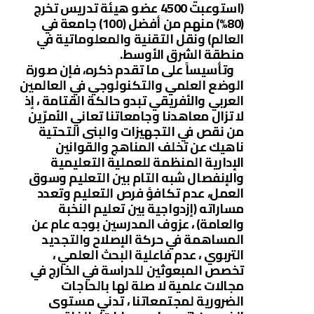
(استوعبت 4500 عضو هيئة تدريس تخرج
(80%) منهم من أفضل (100) جامعة في
العالم) ونقل التقنية والمعلوماتية في
منطقة الشرق الأوسط.
وتأسيساً على ما تقدم ذكره، فإن صورة
الوضع العلمي والتكنولوجي في العالمين
العربي والأفريقي تبدو حالكة القتامة ، إذ
لا تزال معاهدنا وجامعاتنا تعاني الأمرّين
من نقص في التجهيزات والبنى التحتية
ناهيك عن تخلف المناهج والقوانين
الإدارية المنظمة للعملية التعليمية
والإنفصال شبه التام بين التعليم وسوق
العمل، عدم تكافؤ فرص التعليم وتعدد
مساراته (إزدواجية بين تعليم النخبة
والعامة) ، عزوف المدرسين بوجه عام عن
المساهمة في حركة الإصلاح والتجديد
التربوي ، عدم فاعلية البحث العلمي ،
تخصص المبعوثين للدراسة في الخارج في
مجالات علمية لا صلة لها بالحاجات
الضرورية لمجتمعاتنا ، تدني مستوى