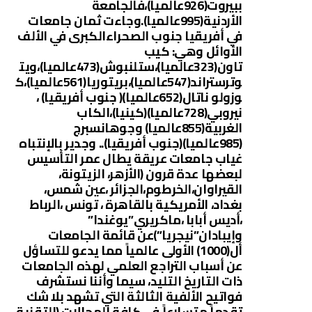
ببيروت(926عالميا)،فالجامعة
الأردنية(995عالميا).وجاءت ثمان جامعات
في أفريقيا جنوب الصحراءالكبرى في الألف
الأوائل وهي: كيب
تاون(323عالميا)،ستلنبوش(473عالميا)،ويت
وترستراند(547عالميا)،بريتوريا(561عالميا)،ك
وزولو ناتال(652عالميا)( جنوب أفريقيا) ،
نيروبي(728عالميا)(كينيا)،الكاب
الغربية(855عالميا) وجوهانسبرج
(985عالميا)(جنوب أفريقيا).. وجدير بالإنتباه
غياب جامعات عريقة يطال عمر التأسيس
لبعضها عدة قرون (الأزهر، الزيتونة،
القيراوان،الخرطوم،الجزائر ،عين شمس،
بغداد، الأمريكية بالقاهرة ، تونس ،الرباط
،أديس أبابا ،ماكريري”يوغندا”
وإيبادان”نيجريا”)عن قائمة الجامعات
أل(1000) الأولى عالمياً مما يدعو للتساؤل
عن أسباب التراجع العلمي لهذه الجامعات
ذات التاريخ التليد، سيما وأننا نستشرف
فواتيح الألفية الثالثة التي تشهد بلا شك
تقدماً متسارعاً في كافة المجالات (التقنية