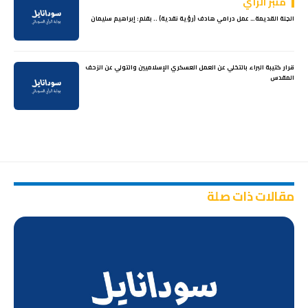
منبر الرأي
الحِلة القديمة… عمل درامي هادف (رؤية نقدية) .. بقلم: إبراهيم سليمان
قرار كتيبة البراء بالتخلي عن العمل العسكري الإسلاميين والتولي عن الزحف
المقدس
مقالات ذات صلة