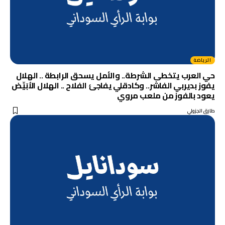
الرياضة
حي العرب يتخطى الشرطة.. والأمل يسحق الرابطة .. الهلال
يفوز بديربي الفاشر.. وكادقلي يفاجئ الفلاح .. الهلال الاُبَيِّض
يعود بالفوز من ملعب مروي
طارق الجزولي