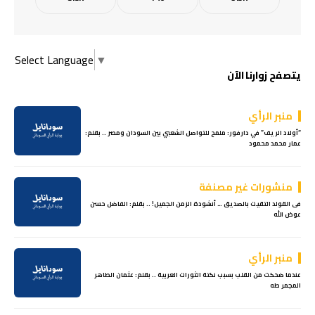
Select Language
▼
يتصفح زوارنا الآن
منبر الرأي
“أولاد الريف” في دارفور: ملمح للتواصل الشعبي بين السودان ومصر .. بقلم:
عمار محمد محمود
منشورات غير مصنفة
فى القولد التقيت بالصديق … أنشودة الزمن الجميل! .. بقلم: الفاضل حسن
عوض الله
منبر الرأي
عندما ضحكت من القلب بسبب نكتة الثورات العربية .. بقلم: عثمان الطاهر
المجمر طه