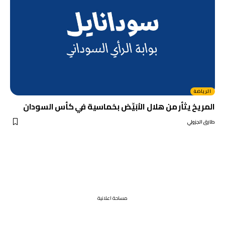
الرياضة
المريخ يثأر من هلال الاُبَيِّض بخماسية في كأس السودان
طارق الجزولي
مساحة اعلانية