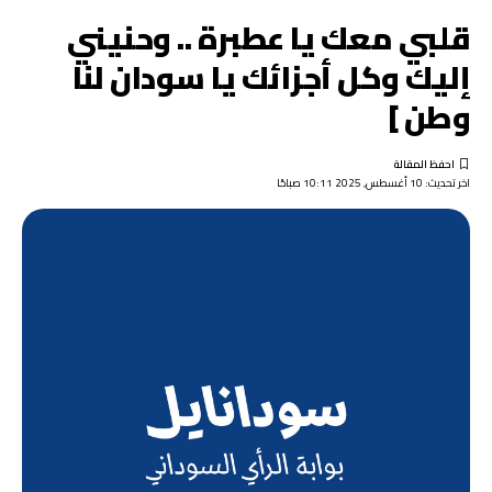
قلبي معك يا عطبرة .. وحنيني
إليك وكل أجزائك يا سودان لنا
وطن ]
اخر تحديث: 10 أغسطس, 2025 10:11 صباحًا