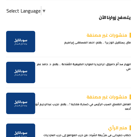
Select Language
▼
يتصفح زوارنا الآن
منشورات غير مصنفة
متى يستقيل الوزير؟ .. بقلم: احمد المصطفى إبراهيم
انهيار سد أم دافوق: تراجيديا الموارد الطبيعية المُشاعة .. بقلم: د. حامد عمر
علي
منشورات غير مصنفة
العامل النفسي السبب الرئيس في خسارة منتخبنا ! .. بقلم: نجيب عبدالرحيم أبو
أحمد
منبر الرأي
خطاب حميدتي في هزّيمة الصّياد: من حرب المواقع إلى حرب السرديات