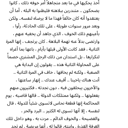
أخذ يحكيها في ما بعد متجاهلاً أمر خوفه ذلك ، كانوا
يضحكون .. متندرين ببلاهته فليظنوا به البله ، أما أن
يعتقدوا أنه كان خائفاً فهذا ما لا يرضاه لنفسه.. ولكن
وبعد مرور سنوات طويلة ، على تلك الحادثة، رأوا ،
بأعينهم ذلك الخوف ، الذي جاهد أن يخفيه عنهم ،
وارتضى بدلاً عنه تهمة البلاهة . كان يرتجف ، إنها المرة
الثانية ، فقد كانت الأولى قبلها بأيام ، باعها بما أغراه
لتكرارها ، بل استدان من ذلك الرجل المشتري خصماًَ
على المحاولة الثانية هذه .. يقولون إن البداية هي
الصعبة ، ولكنه لم يخافها ، خاف في المرة الثانية ..
أنت هناك ياخينا .. أقيف عندك .. إنهار ساعتها ،
والآخرون يبحلقون فيه ، دون نجدته ، فكثيرون منهم
يفعلونها .. ولكنها ممتلكات الدولة .. قالها قاضيه ، يوم
المحاكمة إنها قطعة نحاس لاتسوى شئياً للدولة ، قال
لنفسه ، إلا أنها تسوى له الكثير .. البرد والحر ،
والفضيحة ، والخوف الدائم .. مرت به ، وهو داخل تلك
الغرفة القذرة . وإبنته، قالوا له ، أنها مريضة . لم تجد