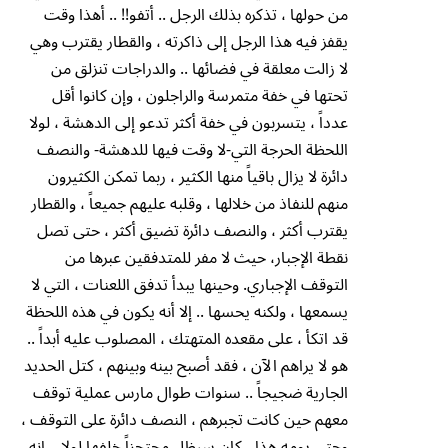
من حولها ، تذكره بذلك الرجل .. أتفو!! .. أهذا وقت
يقفز فيه هذا الرجل إلى ذاكرته ، والقطار يقترب وهي
لا زالت معلقة في فضائها .. والدراجات تنزلق من
تحتها في خفة متمرسة والراجلون ، وإن كانوا أقل
عدداً ، يتسربون في خفة أكثر تدعو إلى الدهشة ، لولا
اللحظة الحرجة التي-لا وقت فيها للدهشة- والنصف
دائرة لا يزال باقياً منها الكثير ، ربما تمكن الكثيرون
منهم للنفاذ من خلالها ، وقلبه عليهم جميعاً ، والقطار
يقترب أكثر ، والنصف دائرة تضيق أكثر ، حتى تصل
نقطة الإجبار، حيث لا مفر للمتدفقين عبرها من
التوقف الإجباري. وحينها يبدأ تدفق اللعنات ، التي لا
يسمعها ، ولكنه يحسها .. إلا أنه يكون في هذه اللحظة
قد اتكأ ، على مقعده المتهتك ، المصلوب عليه أبداً ..
هو لا يراهم الآن ، فقد أصبح بينه وبينهم ، كتل الحديد
الجارية ضجيجاً .. سنوات طوال مارس عملية توقف
معهم حين كانت تجبرهم ، النصف دائرة على التوقف ،
وحتى يومه هذا ، كان سيظل محتجزاً خلفها لولا .. إنه