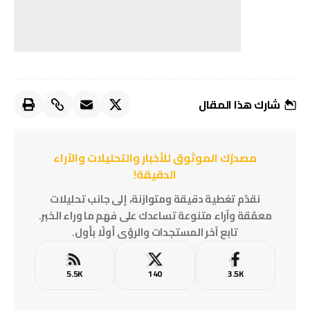
شارك هذا المقال
مصدرُك الموثوق للأخبار والتحليلات والآراء
الدقيقة!
نقدّم تغطية دقيقة ومتوازنة، إلى جانب تحليلات
معمّقة وآراء متنوعة تساعدك على فهم ما وراء الخبر.
تابع آخر المستجدات والرؤى أولًا بأول.
5.5K
140
3.5K