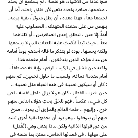
سره عدداً من الأشياء، هو نفسه ، لم يستطع أن يحدد
، ملامحها. صافرة واحدة تكفي لأن تقلق راحته، أما أن
تجتمعا معاً ، فهذا معناه ، أن يظل متوتراً، بقية يومه..
ينهض من على مقعده المتهتك ، المصلوب عليه
أبداً..إلا حين ، تنطلق إحدى الصافرتين ، أو كلتاهما
معاً .. حيث تبدأ تنْصَبّ عليه اللعنات التي لا يسمعها
ولكنه يحسها . بوده لو يتذكر ما قاله أحدهم يوماً أمامه
عن عدد هؤلاء الذين يتدفقون ، أمام مقعده هذا ،
ولكنه حين فشل في تركيب الرقم ، وإيقافه مصطفاً ،
أمام مقدمة دماغه، ولسبب ما حاول تخمين.. كم منهم
: كان أو سيكون نصيبه في هذه الحياة مثل نصيبه ..
حين اقترب القطار ، كان هو لا يزال داخل نفسه ، لعن
كل شيء ، عكساًَ . فهو للحَقّ يحبّ هؤلاء الناس منهم
خرج ، وإليهم .. حلمه الدائم والمؤرق أن يعود .. صرخ
فيهم أن يتوقفوا ، وهو يود أن يجذبها بقوة أخرى تشد
من عزم قوتها الذاتية ولكن ماذا يفعل وهي (تَقْدِل)
على مهلها ، في فضائها الخاص، مغترَة بما تفعله في