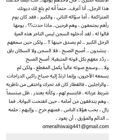
هذا الرجل.. أنا أعرف.. حتماً أنه لم يلغِ لك ديونك
المتراكمة ، أما سؤاله الثاني ، والكبير ، فقد كان يوم
رآهم يجتمعون ، وهم فرحين.. ماذا حدث؟؟ . يومها
قالوا له ، لقد أدخلوه السجن ليس التاجر هذه المرة
الرجل الكبير .. لم يصدق حينها !! .. ولكن حين سمعهم
. ينشدون .. أصبح الصبح ، فلا السجن ولا السجّان باق
، ردّد معهم بكل قوته المتبقية: أصبح الصبح
ولا….وسمع صوته عالياً يكمل المقطع ، ولكن لم
يسمعه الآخرون، وإنما ارتدّ إليه صياح راكبي الدراجات
، والراجلين ، فالقطار كان قد تحرك واختفى من ناظريه
شريط عرباته . فابتسم لهم ، وكأنه يعتذر . ظل مبتسماً
، وهم يتدفقون من أمامه ، حين انفتحت البوابة.. فما
زال ، يحب هؤلاء الناس ، فمنهم خرج .. وإليهم : حلمه
.. الدائم والمؤرق ، أن يعود .
omeralhiwaig441@gmail.com