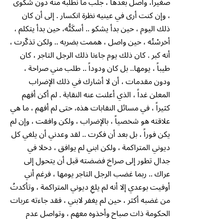
صغيراً، واصل بعدها ، جلب ما نطلبه منه دون شكوى
، وإن كنت أرى في عينيه نظرة انكسار . إلى أن كان
ذلك اليوم ، حين بدأ يشكو .. أسكَتُّه، حين بدأ يتكلم ،
أخرسْتُه ، حين واصل ، هممت بضربه .. ولكن تذكّرت ،
أنه كبر . كان ذلك يوم جاءنا ذلك الرجل التاجر ، كان
طيباً ، يومها.. بل كان ودوداً .. طلب مني صراحة ،
ودون مقدمات ، أن لا أشارك في ذلك الإضراب
المعلن غداً ، الذي أعلنت عنه النقابة . لم أكن أفهم
كثيراً ، في مسائل النقابات هذه، حتى لم أفهم ، ما هي
علاقته هو شخصياً ، بالإضراب ، ولكن وافقت ، وإن لم
يكن فوراً ، بل بعد أن فكرت .. لقد وعدني أن يلغي كل
ديوني المتراكمة ، ولكن ابني لم يوافق ، دخلا في
جدال تطور إلى صراخ فضضته قبل أن يتحول إلى
عراك .. ربما غضب الرجل التاجر يومها ، فرغم أني
أوفيت بوعدي إلا أنه لم يلغِ ديوني المتراكمة ، وتأكدتُ
من غضبه أكثر ، حين لم يغفر لابني ، فقد جاءته عربات
الحكومة ذات صباح وأخذوه معهم ، وتواصل عدم