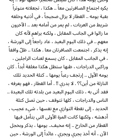
يكره اجتماع الصافرتين معاً .. هكذا ، تجعلانه متوتراً
بقية يومه .. القطار لا يزال ضجيجاً ، في أذنيه وخلفه
شريط من العربات ، لم يمر من أمامه بعد .. الآخرون
ما زالوا في الجانب المقابل ، ولكنه يراهم لأنه كان
معهم .. في ذلك اليوم البعيد ، عاد راجعاً إلى الورشة ،
إنه يذكر ، اجتمعت الصافرتان معا . هكذا .. ظلّ واقفاً
، في الجانب المقابل ، كان يسمع لعنات الراجلين ،
وراكبي الدراجات ، ظنها ستظل هكذا مغلقة أبداً . كان
يومه الأول .. إرتجف رعباً يومها .. كتلة الحديد تلك
النازلة من أين؟؟ . لا يدري !! . أما القطار ، فهو يعرفه ،
فقد أتى به ، ذلك اليوم البعيد من بلدته تلك البعيدة ..
الناس والدراجات ، كلها تتوقف ، حين تصل كتلة
الحديد ، إلى نقطة التوازي مع نفسها ، شيء عجيب ،
أدهشه ، ولكنها كانت المرة الأولى التي يتأمل فيها
القطار من الخارج .. إنه مخيف.. يومها ، يذكر وبخجل
الآن ، أنه أخذ يجري ويجري ، عائداً إلى الورشة ، حين