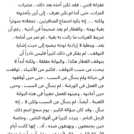
غفرانه لابني ، فقد تكرر أخذه بعد ذلك ، عشرات
المرات، حتى أننا لم نكن نعرف ، إلى أين يأخذونه
ولكنه …. إنه يكره اجتماع الصافرتين ، تجعلانه متوتراً
بقية يومه ، والقطار لم يعد ضجيجاً في أذنيه ، رغم أن
شريط العربات ما زالت به بقية ، لم تمر من أمامه ،
بعد.. وبنظرة لا إرادية توجه ببصره إلى حيث إشارة
التوقف ، لم يفكر في ذلك كثيراً فليس نادراً أن
يتوقف القطار هكذا ، والبوابة مغلقة ، ولكنه أبداً لا
يبحث عن سبب التوقف ، فكثير من الأشياء ، توقفت
في حياته ولم يسأل عن السبب ، حتى حين أوقفوه
عن العمل في الورشة ، لم يسأل عن السبب ، وحتى
حين أعادوه ، وعينوه للعمل خفيراً في هذه البوابة
اللعينة ، أيضاً.. لم يسأل عن السبب ولكن لا .. إنه
سأل ، وقد كان سؤاله الكبير ، يوم سمع اسم ذلك
الرجل التاجر ، يتردد كثيراَ في أفواه الناس ، وخاصة
حين يجتمعون ، ويهتفون ضده ، آه… إنها كانت أيام
الأسئلة الكبرى .. قال لأحدهم يومها.. أنت أيضا خدعك