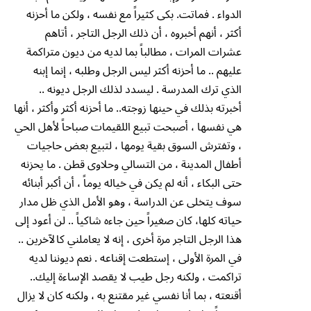
الدواء . فماتت. بكى كثيراً مع نفسه ، ولكن ما أحزنه
أكثر ، أنهم أخبروه ، أن ذلك الرجل التاجر ، أتاهم
عشرات المرات ، مطالباً بما لديه من ديون متراكمة
عليهم .. ما أحزنه أكثر ليس الرجل وطلبه ، إنما إبنه
الذي ترك المدرسة . ليسدد لذلك الرجل ديونه ..
أخبرته بذلك في حينها زوجته.. ما أحزنه أكثر وأكثر ، أنها
هي نفسها ، أصبحت تبيع اللقيمات صباحاً لأهل الحي
، وتفترش السوق بقية يومها ، لتبيع بعض حاجيات
أطفال المدينة ، من التسالي وحلاوى قطن . ما يحزنه
حتى البكاء ، أنه لم يكن في خياله يوماً ، أن أكبر أبنائه
سوف يتخلى عن الدراسة ، وهو الأمل الذي ظل مدار
حياته كلها، كان صغيراً حين جاءه شاكياً .. لن أعود إلى
هذا الرجل التاجر مرة أخرى ، إنه لا يعاملني كالآخرين ..
في المرة الأولى ، إستطعت إقناعه . نعم ديوننا لديه
تراكمت ، ولكنه رجل طيب لا يقصد الإساءة إليك..
أقنعته ، بما أنا نفسي غير مقتنع به ، ولكنه كان لا يزال