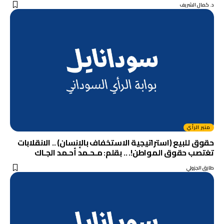
د. كمال الشريف
منبر الرأي
حقوق للبيع (استراتيجية الاستخفاف بالإنسان) .. الانقلابات
تغتصب حقوق المواطن!. .. بقلم: مـحـمد أحـمد الجـاك
طارق الجزولي