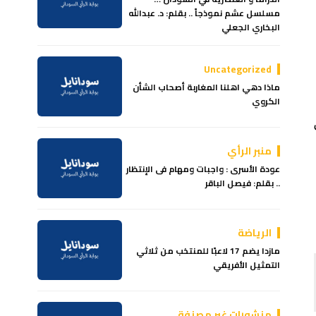
مسلسل عشم نموذجاً .. بقلم: د. عبدالله
البخاري الجعلي
Uncategorized
ماذا دهي اهلنا المغاربة أصحاب الشأن
الكروي
منبر الرأي
عودة الأسرى : واجبات ومهام فى الإنتظار
.. بقلم: فيصل الباقر
الرياضة
مازدا يضم 17 لاعبًا للمنتخب من ثلاثي
التمثيل الأفريقي
منشورات غير مصنفة