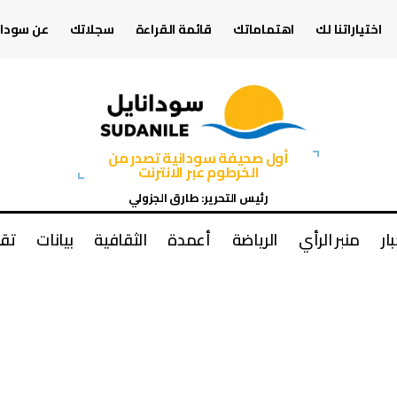
اختياراتنا لك
اهتماماتك
قائمة القراءة
سجلاتك
عن سودان
أول صحيفة سودانية تصدر من
الخرطوم عبر الانترنت
رئيس التحرير: طارق الجزولي
بار
منبر الرأي
الرياضة
أعمدة
الثقافية
بيانات
تقا