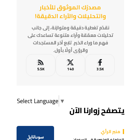
مصدرُك الموثوق للأخبار
والتحليلات والآراء الدقيقة!
نقدّم تغطية دقيقة ومتوازنة، إلى جانب
تحليلات معمّقة وآراء متنوعة تساعدك على
فهم ما وراء الخبر. تابع آخر المستجدات
والرؤى أولًا بأول.
5.5K
140
3.5K
Select Language
▼
يتصفح زوارنا الآن
منبر الرأي
الدراما و العنصرية في السودان …