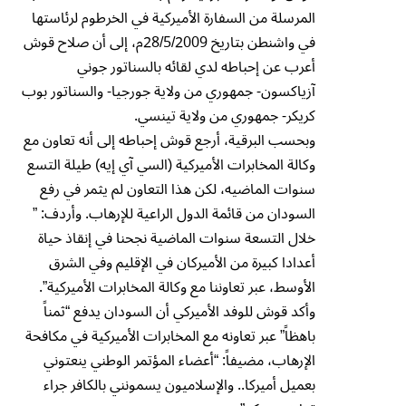
المرسلة من السفارة الأميركية في الخرطوم لرئاستها
في واشنطن بتاريخ 28/5/2009م، إلى أن صلاح قوش
أعرب عن إحباطه لدي لقائه بالسناتور جوني
آزياكسون- جمهوري من ولاية جورجيا- والسناتور بوب
كريكر- جمهوري من ولاية تينسي.
وبحسب البرقية، أرجع قوش إحباطه إلى أنه تعاون مع
وكالة المخابرات الأميركية (السي آي إيه) طيلة التسع
سنوات الماضيه، لكن هذا التعاون لم يثمر في رفع
السودان من قائمة الدول الراعية للإرهاب. وأردف: ”
خلال التسعة سنوات الماضية نجحنا في إنقاذ حياة
أعدادا كبيرة من الأميركان في الإقليم وفي الشرق
الأوسط، عبر تعاوننا مع وكالة المخابرات الأميركية”.
وأكد قوش للوفد الأميركي أن السودان يدفع “ثمناً
باهظاً” عبر تعاونه مع المخابرات الأميركية في مكافحة
الإرهاب، مضيفاً: “أعضاء المؤتمر الوطني ينعتوني
بعميل أميركا.. والإسلاميون يسمونني بالكافر جراء