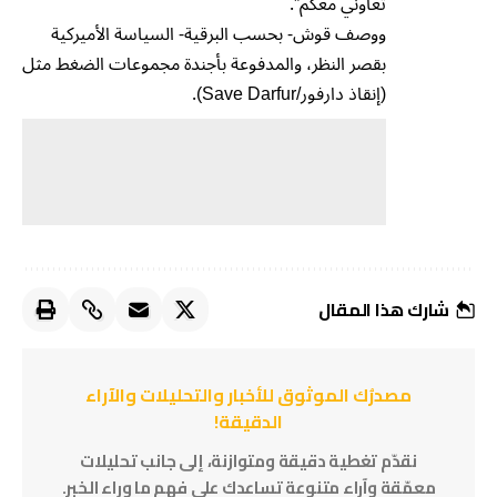
تعاوني معكم”.
ووصف قوش- بحسب البرقية- السياسة الأميركية
بقصر النظر، والمدفوعة بأجندة مجموعات الضغط مثل
(إنقاذ دارفور/Save Darfur).
شارك هذا المقال
مصدرُك الموثوق للأخبار والتحليلات والآراء
الدقيقة!
نقدّم تغطية دقيقة ومتوازنة، إلى جانب تحليلات
معمّقة وآراء متنوعة تساعدك على فهم ما وراء الخبر.