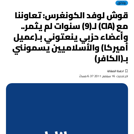
وثائق
قوش لوفد الكونغرس: تعاوننا
مع (CIA) لـ(9) سنوات لم يثمر..
وأعضاء حزبي ينعتوني بـ(عميل
أميركا) والأسلاميين يسمونني
بـ(الكافر)
اخر تحديث: 16 سبتمبر, 2011 6:37 مساءً