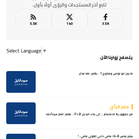
تابع آخر المستجدات والرؤى أولًا بأول.
5.5K
140
3.5K
Select Language
▼
يتصفح زوارنا الآن
ما بين ابو نواس ومناوي!! .. بقلم: طه مدثر
منبر الرأي
من جمهورية الاعتصام … الى بناء البديل (2+7) .. بقلم: السر سيدأحمد
بشير عباس (2-4): مافي داعي تقولي مافي..!