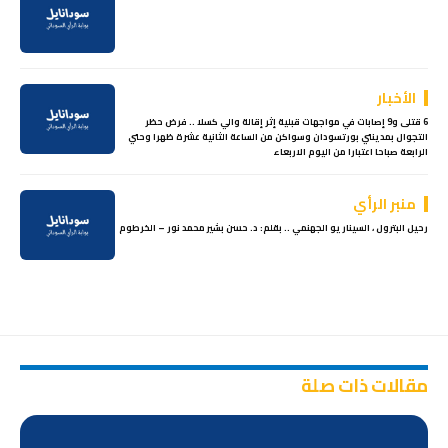
الأخبار
6 قتلى و9 إصابات في مواجهات قبلية إثر إقالة والي كسلا .. فرض حظر
التجوال بمدينتي بورتسودان وسواكن من الساعة الثانية عشرة ظهرا وحتي
الرابعة صباحا اعتبارا من اليوم الاربعاء
منبر الرأي
رحيل البترول ، السيناريو الجهنمي .. بقلم: د. حسن بشير محمد نور – الخرطوم
مقالات ذات صلة