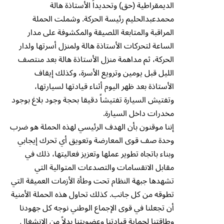
الديمقراطية (حق) وتحديداً الأستاذة هالة
محمدعبدالحليم رئيسة الحركة. وشملت الحملة
المراقبة والمتابعة اللصيقة والمكشوفة على مدار
الساعة لتحركات الأستاذة هالة ولمنزل أسرتها ولدار
الحركة، ثم مداهمة منزل الأستاذة هالة بعد منتصف
الليل قبل يومين وترويع الأسرة، وكذلك إيقاف
الأستاذة بعد ظهر اليوم أثناء قيادتها لسيارتها،
وتفتيش السيارة تفتيشاً دقيقا بحجة وجود بلاغ بوجود
مخدرات داخل السيارة.
إننا موقنون بأن الهدف الرئيسي لهذه الحملة هو ضرب
وحدة صف قوى المعارضة وتعويق أي تحرك إيجابي
وبناء باتجاه تطوير عملها وتعزيز فعاليتها، ذلك في
مقابل الانقسامات والتصدعات المتوالية التي
تشهدها جبهة النظام تحت وطأة الأزمات العميقة التي
تطوقه من كل جانب. كذلك تحاول هذه الحملة الأمنية
أن تجعلنا في قوى الإجماع الوطني نوجه كل جهودنا
وطاقتنا لحماية قيادتنا وعضويتنا بدلاً من الانشغال