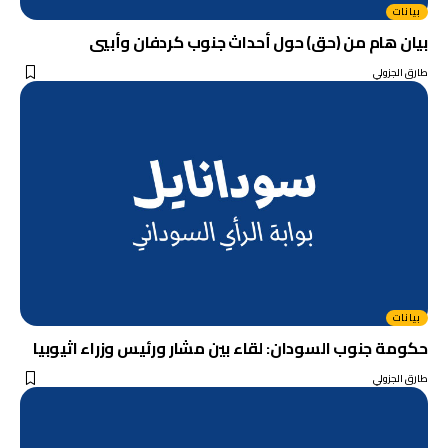
بيانات
بيان هام من (حق) حول أحداث جنوب كردفان وأبيي
طارق الجزولي
بيانات
حكومة جنوب السودان: لقاء بين مشار ورئيس وزراء اثيوبيا
طارق الجزولي