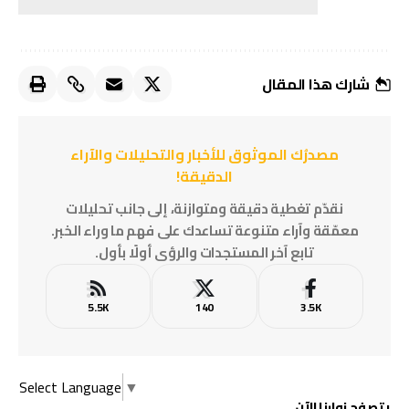
شارك هذا المقال
مصدرُك الموثوق للأخبار والتحليلات والآراء
الدقيقة!
نقدّم تغطية دقيقة ومتوازنة، إلى جانب تحليلات
معمّقة وآراء متنوعة تساعدك على فهم ما وراء الخبر.
تابع آخر المستجدات والرؤى أولًا بأول.
5.5K
140
3.5K
Select Language
▼
يتصفح زوارنا الآن