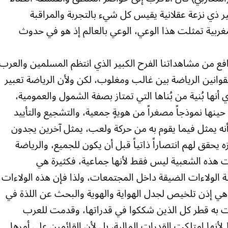
ير ذي نزعة عقلانية يقيس كل شيء بالتجربة والمراقبة
مغربية تمثلت هذا الوعي، الوعي بالعالم إذ هو في حدوث
افع من مشاهداتنا الفرح الكبير الذي انتظم المسلمين والعرب
ه لقوانين الرياضة بين غالب ومغلوب، لكن ولأن الرياضة تعبير
نها بُنية من بُناها التي تمتاز بصفة الشمول والعمومية،
حينها نموذجاً مصغراً من هويةٍ جمعية، والتشجيع والتأييد
أنه يمثل فيما يقوم به من حركة ولعب، يمثل آخرين يجدون
 يحقق لهم انتصاراً ذاتياً قبل أن يكون للجميع، والرياضة
هذه الشعبية ليس فقط لأنها جماعية، فكثيرة هي
ة الولاءات الضيقة داخل المجتمعات، ولذا فإن هذه الولاءات
هي إذن تلخيص لجدل الهواية والهوية والبحث عن اللذة في
هرت به قطر كل الذين شككوا في قدراتها، وقدمت للعرب
 لأنها امتلكت القدرات المالية، بل لأن القائمين على أمرها