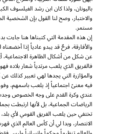
باليونان، ولذا كان ابن رشد الفيلسوف الكب
والاختبار، وصح لنا القول بإن الشخصية ال
مستمر.
إن هذه المقدمة التي كتبناها هنا جاءت بد
والأفارقة، فرحٌ قد يبدو عادياً إذا أخضعنا
عن شكل من أشكال الظاهرة الاجتماعية، أي أ
فالفريق الذي يلعب مرتدياً شعار بلاده فهو 
والمؤازرة التي يجدها لهي تعبير كذلك عن 
فيه معنىً اجتماعياً إذ يلعب باسمهم، وفوزه
عندي وكرة القدم على وجه الخصوص وجدت 
الرياضات الجماعية، بل لأنها ارتبطت بجمل
تختفي حين يلعب الفريق القومي لأي بلد، 
الانتصار، وبدا لي أن كأس العالم الذي ق
وللعالم تنظيماً محكماً وإنسانياً وليس فقط