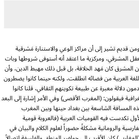
ن قديم تشير إلى أن مراكز الوعي والاستنارة مَشرقية
 العقل المشرقي، ومركزية ما اعتقد أنه أستوفى شروطها وبات
ن المشرق كان مَهد الخلافة، بل قبل ذلك مهبط الدين، وأن
للغة العربية من فضائه انطلقت، ولكنه حينما كانوا يضطرون
ون دلالة معبرة عن طبيعة تكوينهم الثقافي، قلنا كانوا
رافية فيقولون: (المغرب الأقصى) وفي الأمر إشارة إلى البعد
ذه المسافة الشاسعة بين بغداد حينها وبين المغرب
ل تكدست فيه القوميات العربية (فالعروبة قومية
ارسية والرومانية مشكلةً حضوراً لعلوم الكلام والبيان في
 (المغاربي) كان الأقرب إلى حواضر المنطق والفلسفة اتصالاً