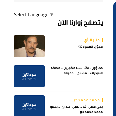
Select Language
▼
يتصفح زوارنا الآن
منبر الرأي
محوّل المحولات؟
خطاؤون.. لكنّا لسنا مُكابرين .. محاكم
السرديات .. مشانق الحقيقة
محمد محمد خير
يحي فضل الله .. تقبل اعتذاري .. بقلم:
محمد محمد خير