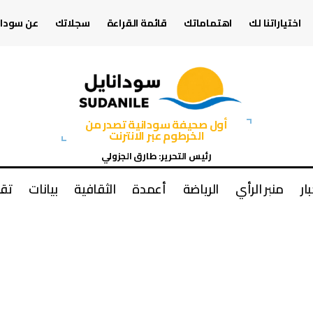
اختياراتنا لك
اهتماماتك
قائمة القراءة
سجلاتك
عن سودان
أول صحيفة سودانية تصدر من
الخرطوم عبر الانترنت
رئيس التحرير: طارق الجزولي
بار
منبر الرأي
الرياضة
أعمدة
الثقافية
بيانات
تقا