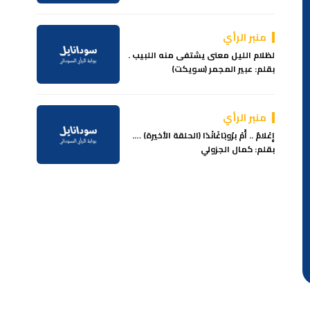
منبر الرأي
لظلام الليل معنى يشتفى منه اللبيب .
بقلم: عبير المجمر (سويكت)
منبر الرأي
إِعْلامٌ .. أَمْ برُوبَاغَانْدَا (الحلقة الأخيرة) ….
بقلم: كمال الجزولي