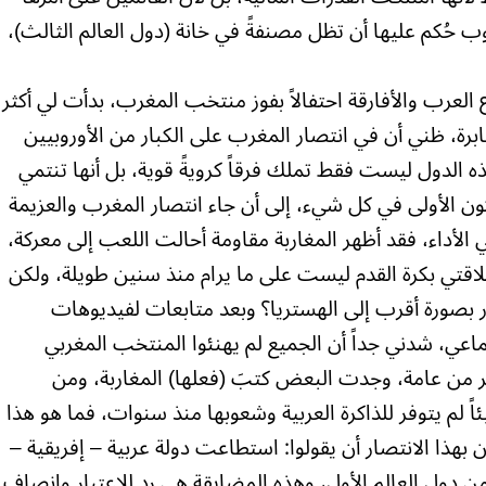
ب حُكم عليها أن تظل مصنفةً في خانة (دول العالم الثالث)،
 العرب والأفارقة احتفالاً بفوز منتخب المغرب، بدأت لي أكثر
برة، ظني أن في انتصار المغرب على الكبار من الأوروبيين
ذه الدول ليست فقط تملك فرقاً كرويةً قوية، بل أنها تنتمي
تكون الأولى في كل شيء، إلى أن جاء انتصار المغرب والعزيمة
ي الأداء، فقد أظهر المغاربة مقاومة أحالت اللعب إلى معركة،
لاقتي بكرة القدم ليست على ما يرام منذ سنين طويلة، ولكن
ار بصورة أقرب إلى الهستريا؟ وبعد متابعات لفيديوهات
اعي، شدني جداً أن الجميع لم يهنئوا المنتخب المغربي
 من عامة، وجدت البعض كتبَ (فعلها) المغاربة، ومن
ً لم يتوفر للذاكرة العربية وشعوبها منذ سنوات، فما هو هذا
بهذا الانتصار أن يقولوا: استطاعت دولة عربية – إفريقية –
 دول العالم الأول، وهذه المضايقة هي رد للاعتبار وإنصاف