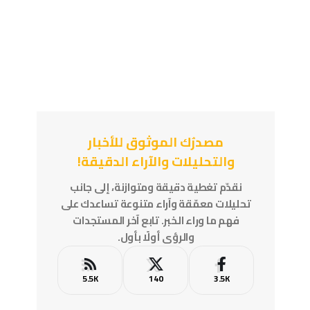
مصدرُك الموثوق للأخبار
والتحليلات والآراء الدقيقة!
نقدّم تغطية دقيقة ومتوازنة، إلى جانب
تحليلات معمّقة وآراء متنوعة تساعدك على
فهم ما وراء الخبر. تابع آخر المستجدات
والرؤى أولًا بأول.
5.5K
140
3.5K