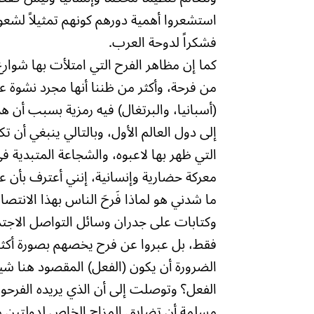
استشعروا أهمية دورهم كونهم تمثيلاً لشعو
فشكراً لدوحة العرب.
كما إن مظاهر الفرح التي امتلأت بها شوارع
من فرحة، وأكثر من ظننا أنها مجرد نشوة عا
(أسبانيا، والبرتغال) فيه رمزية بسبب أن ه
إلى دول العالم الأول، وبالتالي ينبغي أن 
التي ظهر بها لاعبوه، والشجاعة المتبدية ف
معركة حضارية وإنسانية، إنني أعترف بأن ع
ما شدني هو لماذا فَرحَ الناس بهذا الانتص
وكتابات على جدران وسائل التواصل الاجتم
فقط، بل عبروا عن فرح يخصهم بصورة أكثر
الضرورة أن يكون (الفعل) المقصود هنا شيئا
الفعل؟ وتوصلت إلى أن الذي يريده الفرحون 
مسلمة أن تضايق المزاج الخاص لدولتين من