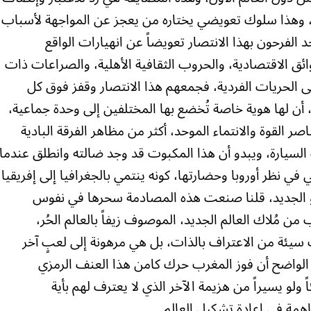
ز، وهذا سلوك تعويضي يختاره من يعجز عن المواجهة لأسباب
د الفرحون بهذا الانتصار تعويضاً عن انهيارات الواقع
ائق الاقتصادية، والحروب الثقافية الأهلية، والصراعات ذات
ى الحريات الفردية، فجمعهم هذا الانتصار وقفز فوق كل
، أن لها هوية خاصة تُخضع بها المختلفين إلى وحدة جماعية،
ر القوة والانتماء الموحد، أكثر من مظاهر الفرقة البادية
يارة، ويبدو أن هذا المكبوت قد وجد ضالته وانطلق عندما
نظر أوروبا وحضارتها، كونه ينتمي بالجغرافيا إلى إفريقيا
لعدو الجديد، قلنا صنعت هذه المصادمة سحرها في نفوس
 مُلاك العالم الجديد، الموصوف زيفاً بالعالم الحُر،
سيئة من الاعتراف بالذات، بل هي مرهونة إلى لعبٍ آخر
لواضح أن فوز المغرب حرك كامن هذا العنف الرمزي
ولو يسيراً من هزيمة الآخر الذي لا يعترف لهم بأية
مة في إعادة تشكيل العالم.