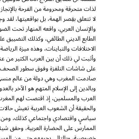
لذات متحرقة ومحرومة من الفرحة بالإنجا
لا تتعلق بقِصر الهمة، بل بواقعيتها، لقد وج
والإنسان العربي، واقعه المنهار تحت الضو
الطابع الديني الطائفي، وكذلك التضييق عل
الاختلافات والتباينات، وهذه ميزة الرياضة
وأثبت لي ذلك أن بين العرب الكثير من عناص
على شاشات التلفزة وفوق سطور الصحف الس
صادمت المغرب وهي دولة من عالم منسي في 
وبالدين إلى الإسلام المتهم هو الآخر با
العرب والمسلمين، إذ اقتصت لهم المغرب من
والحقيقة أن الشعوب العربية تعيش حالات 
سياسيٍ واقتصادي واجتماعي كذلك، ومن ا
الممارس على الحضارة العربية، وحقق شيئاً 
خصوصية، وبالتالي يحرمهم حتى من المساه