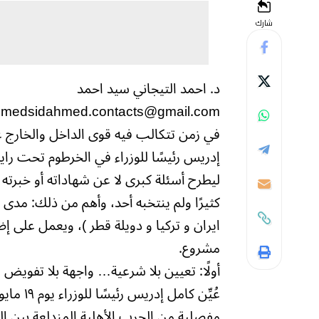
شارك
د. احمد التيجاني سيد احمد
medsidahmed.contacts@gmail.com
في زمن تتكالب فيه قوى الداخل والخارج ع
إدريس رئيسًا للوزراء في الخرطوم تحت راي
ليطرح أسئلة كبرى لا عن شهاداته أو خبرته 
كثيرًا ولم ينتخبه أحد، وأهم من ذلك: مد
ايران و تركيا و دويلة قطر )، ويعمل على إ
مشروع.
أولًا: تعيين بلا شرعية… واجهة بلا تفويض
مفصلية من الحرب الأهلية المندلعة بين ا