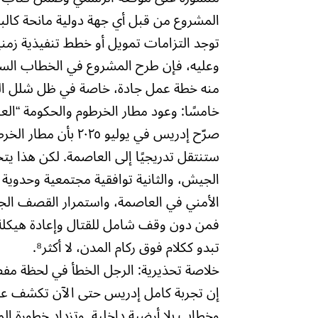
المشروع من قبل أي جهة دولية مانحة كالبنك
توجد التزامات تمويل أو خطط تنفيذية زمن
وعليه، فإن طرح المشروع في الخطاب السيا
منه خطة عمل جادة، خاصة في ظل شلل الم
خامسًا: وعود مطار الخرطوم والحكومة “العا
صرّح إدريس في يوليو 
ستنتقل تدريجيًا إلى العاصمة. لكن هذا ي
الجيش، والثانية توافقية مجتمعية وحدوي
الأمني في العاصمة، واستمرار القصف الجو
فمن دون وقف شامل للقتال وإعادة هيكلة
تبدو ككلام فوق ركام المدن، لا أكثر⁸.
خلاصة تحذيرية: الرجل الخطأ في لحظة مفص
إن تجربة كامل إدريس حتى الآن تكشف عن 
وخطاب بلا أرضية داخلية. وتزداد خطورة 