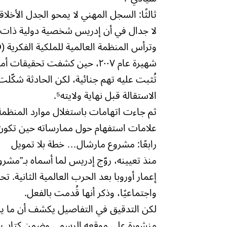
ثالثًا: السجل المهني لا يمحو الجدل الأخلاق
لا جدال في أن إدريس شخصية دولية ذات س
شهيرة عام ٢٠٠٧، حين كشفت تحقي
تُثبت عليه تهم جنائية، لكن الحادثة شكّ
الاستقالة قبل نهاية ولايته⁵.
ثم جاءت اتهامات باستغلال موارد المنظمة
علامات استفهام حول ممارساته حين تكون ا
رابعًا: مشروع مارشال… خطة بلا تمويل
منذ تعيينه، روّج إدريس لما أسماه بـ”مشرو
إعمار أوروبا بعد الحرب العالمية الثانية.
واجتماعيًا، وذكر أنها قُدمت بالفعل.
لكن التدقيق في التفاصيل يكشف أن ما ي