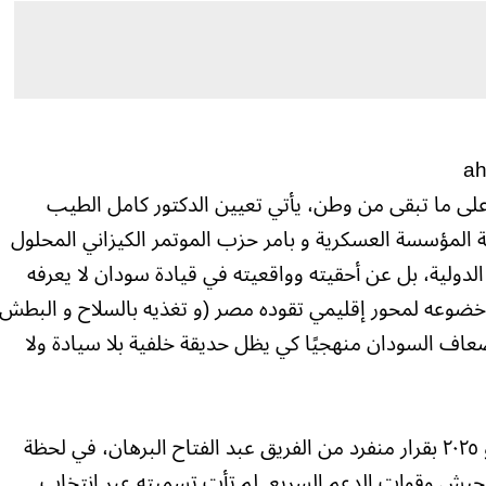
ah
لى ما تبقى من وطن، يأتي تعيين الدكتور كامل الطيب
ة المؤسسة العسكرية و بامر حزب الموتمر الكيزاني المحلول
الدولية، بل عن أحقيته وواقعيته في قيادة سودان لا يعرفه
ى خضوعه لمحور إقليمي تقوده مصر (و تغذيه بالسلاح و البطش
ضعاف السودان منهجيًا كي يظل حديقة خلفية بلا سيادة ولا
عُيِّن كامل إدريس رئيسًا للوزراء يوم ١٩ مايو ٢٠٢٥ بقرار منفرد من الفريق عبد الفتاح البرهان، في لحظة
لجيش وقوات الدعم السريع. لم تأتِ تسميته عبر انتخاب