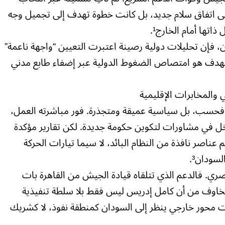
حتى اتفاق سلام جديد، بل كانت خطوة تهدف إلى تجميل وجه
تها أمام الخارج¹.
 فإن تحليلات دولية رصينة اعتبرت التعيين “واجهة ناعمة”
ء في أحدها: “الهدف هو امتصاص الضغوط الدولية عبر إضفاء طابع مدني
 والمخابرات الإقليمية
ة فحسب، بل سياسية عميقة ومتجذرة. فور مباشرته العمل،
خل في مشاورات لتكوين حكومة جديدة. لكن تقارير مؤكدة
اصر نافذة من النظام البائد، لا سيما تيارات الحركة
سودان³.
ري. فالدعم الذي تتلقاه قيادة الجيش من القاهرة بات
 المخاوف من أن كامل إدريس ليس فقط بلا سلطة تنفيذية
ات محور خارجي ينظر إلى السودان كمنطقة نفوذ، لا كشريك