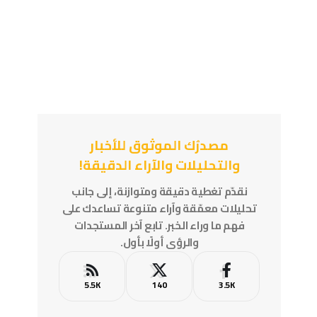
مصدرُك الموثوق للأخبار
والتحليلات والآراء الدقيقة!
نقدّم تغطية دقيقة ومتوازنة، إلى جانب
تحليلات معمّقة وآراء متنوعة تساعدك على
فهم ما وراء الخبر. تابع آخر المستجدات
والرؤى أولًا بأول.
5.5K
140
3.5K