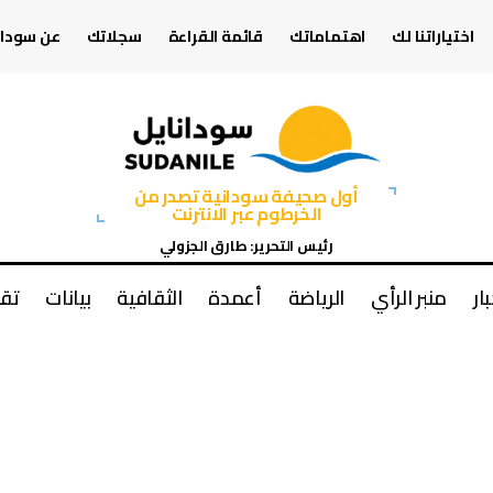
اختياراتنا لك
اهتماماتك
قائمة القراءة
سجلاتك
عن سودان
أول صحيفة سودانية تصدر من
الخرطوم عبر الانترنت
رئيس التحرير: طارق الجزولي
بار
منبر الرأي
الرياضة
أعمدة
الثقافية
بيانات
تقا