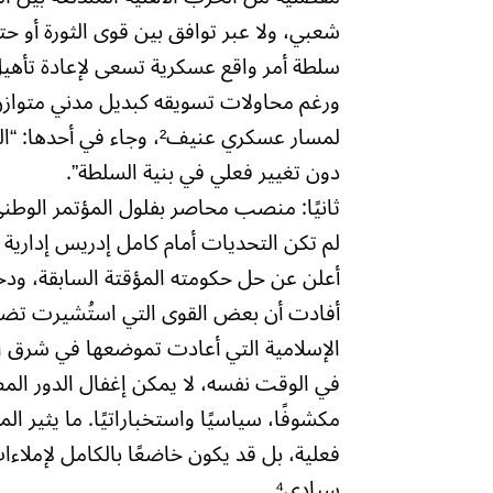
شعبي، ولا عبر توافق بين قوى الثورة أو 
سلطة أمر واقع عسكرية تسعى لإعادة تأهيل ذا
ورغم محاولات تسويقه كبديل مدني متوازن،
لمسار عسكري عنيف²، وجا
دون تغيير فعلي في بنية السلطة”.
ثانيًا: منصب محاصر بفلول المؤتمر الوطني
لم تكن التحديات أمام كامل إدريس إداري
أعلن عن حل حكومته المؤقتة السابقة، ود
أفادت أن بعض القوى التي استُشيرت تضم عن
الإسلامية التي أعادت تموضعها في شرق ال
في الوقت نفسه، لا يمكن إغفال الدور المص
مكشوفًا، سياسيًا واستخباراتيًا. ما يثير
فعلية، بل قد يكون خاضعًا بالكامل لإملاء
سيادي⁴.