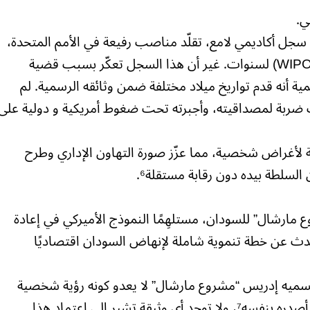
ي.
جل أكاديمي لامع، تقلّد مناصب رفيعة في الأمم المتحدة،
وترأس المنظمة العالمية للملكية الفكرية (WIPO) لسنوات. غير أن هذا السجل تعكّر بسبب قضية
قات أممية أنه قدم تواريخ ميلاد مختلفة ضمن وثائقه الرسمية. لم
لت ضربة لمصداقيته، وأجبرته تحت ضغوط أمريكية و دولية على
 لأغراض شخصية، مما عزّز صورة التهاون الإداري وطرح
لسلطة بيده دون رقابة مستقلة⁶.
ع مارشال” للسودان، مستلهِمًا النموذج الأميركي في إعادة
 تحدث عن خطة تنموية شاملة لإنهاض السودان اقتصاديًا
سميه إدريس “مشروع مارشال” لا يعدو كونه رؤية شخصية
منشورة على موقعه الرسمي وضمن كتاب أصدره بنفسه⁷، ولا توجد أي وثيقة تشير إلى اعتماد هذا