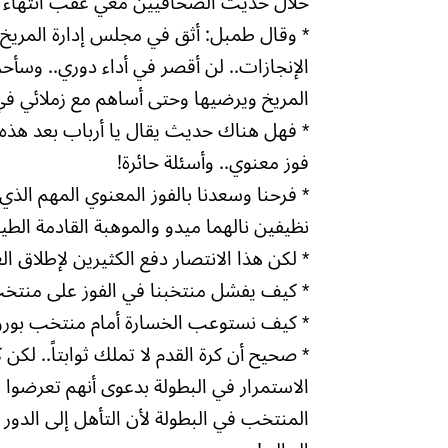
خلال حديث الصحافيين معي عقب انتهاء إج
* وقال طمبل: أثق في مجلس إدارة المريخ 
الإنجازات.. لن أقصر في أداء دوري.. وسأ
المريخ ويرضيها وحتى أساهم مع زملائي في 
* فهل هناك حديث يقال يا أرباب بعد هذه ا
فوز معنوي.. وأسئلة حائرة!
* فرحنا وسعدنا بالفوز المعنوي المهم الذي
نظيفين نالهما ميدو والموهبة القادمة الط
* لكن هذا الانتصار دفع الكثيرين لإطلاق ا
* كيف يفشل منتخبنا في الفوز على منتخ
* كيف نستوعب الخسارة أمام منتخب بوروند
* صحيح أن كرة القدم لا تملك ثوابتاً.. لك
الاستمرار في البطولة بدعوى أنهم تعرضوا 
المنتخب في البطولة لأن التأهل إلى الدور