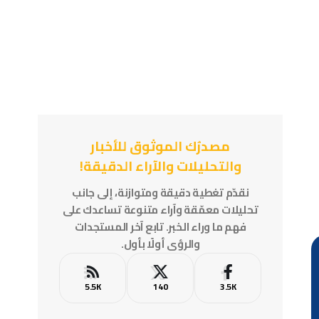
مصدرُك الموثوق للأخبار
والتحليلات والآراء الدقيقة!
نقدّم تغطية دقيقة ومتوازنة، إلى جانب
تحليلات معمّقة وآراء متنوعة تساعدك على
فهم ما وراء الخبر. تابع آخر المستجدات
والرؤى أولًا بأول.
5.5K
140
3.5K