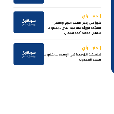
منبر الرأي
شهرٌ على رحيلِ رفيقةِ الدربِ والعمر –
السيّدة فوزيّة عمر عبد الغني .. بقلم: د.
سلمان محمد أحمد سلمان
منبر الرأي
فـلسـفـة الـزوجيـة فـي الإسلام … بقلم: د.
محمد المجذوب