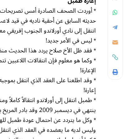
إعارة طمبل
* أوردت الصحف الصادرة أمس تصريحات جد
حديثه السابق عن أحقية ناديه في قيد لاعب
انتقل إلى نادي أورلاندو الجنوب إفريقي مع
* ليس في الأمر جديد!
* فقد ظل الأخ صلاح يردد هذا الحديث منذ
* وكما هو معلوم فإن انتقالات اللاعبين تتم 
الإعارة!
* وقد اطلعنا على العقد الذي انتقل بموجبه
إعارة!
ينتهي في ديسمبر 2009 وقد بادر المريخ بتجديد العقد لمدة أربع سنوات يوم أمس الأول!
* وكل ما يتردد عن احتمال عودة طمبل لله
وليس لديه ما يعضده في العقد الذي انتقل ب