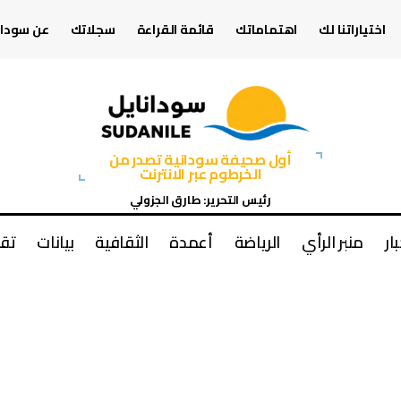
اختياراتنا لك
اهتماماتك
قائمة القراءة
سجلاتك
عن سودان
أول صحيفة سودانية تصدر من
الخرطوم عبر الانترنت
رئيس التحرير: طارق الجزولي
بار
منبر الرأي
الرياضة
أعمدة
الثقافية
بيانات
تقا