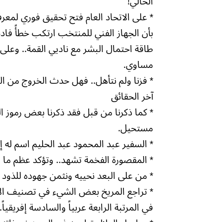
الحالي!
* على الاتحاد العام فتح تحقيق فوري لمعرفة
بأن الجهاز الفني للمنتخب ارتكب خطأً فاد
طاقة احتمال البشر مع ناديي القمة.. وعل
مساوي.
* فزنا ولم نتأهل.. فهل حدث الخروج من ا
آخر الحقائق
* كما ذكرنا من قبل فقد ذكرنا بعض رموز ا
مستحيل.
* السفير عبد المحمود عبد الحليم اسم له إي
* المقصورة الفخمة تشهد.. وتؤكد عظم ما 
* من على البعد نحييه ونثمن جهوده للذود 
* تراجع المريخ بعض الشيء في تصنيف الات
في المرتبة الرابعة عربياً والسادسة إفريقياً.