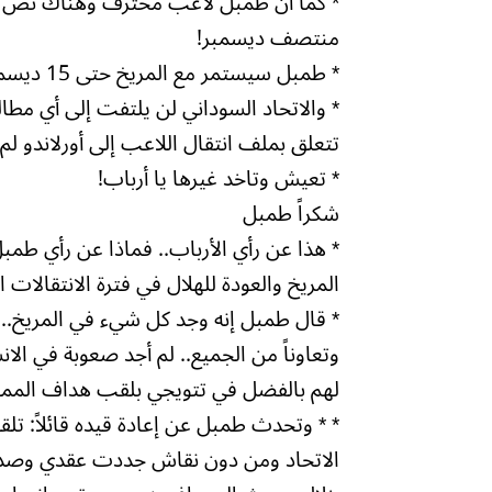
* كما أن طمبل لاعب محترف وهناك نص واض
منتصف ديسمبر!
* طمبل سيستمر مع المريخ حتى 15 ديسمبر 2012 ما لم يبادر المريخ بإنهاء عقده قبل التاريخ المحدد.
* والاتحاد السوداني لن يلتفت إلى أي مطال
تتعلق بملف انتقال اللاعب إلى أورلاندو لم 
* تعيش وتاخد غيرها يا أرباب!
شكراً طمبل
المريخ والعودة للهلال في فترة الانتقالات ال
* قال طمبل إنه وجد كل شيء في المريخ.. و
وتعاوناً من الجميع.. لم أجد صعوبة في الان
لهم بالفضل في تتويجي بلقب هداف الممتا
* * وتحدث طمبل عن إعادة قيده قائلاً: ت
الاتحاد ومن دون نقاش جددت عقدي وصدقوني