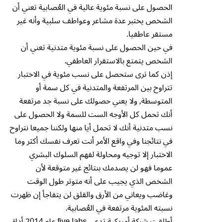
الحصول على نسبة مئوية عالية في العُصابية تعني أن
الشخص يختبر عدة مشاعر وعواطف سلبية وأنه غير
مستقر عاطفيا.
في حين الحصول على نسبة مئوية متدنية تعني أن
الشخص يتمتع بالاستقرار العاطفي.
إذن كما ترى ستحصل على نسب مئوية في الاختبار
تتراوح بين المرتفعة والمتدنية في كل سمة أو
المتوسطة, ولا يعني حصولك على نسبة جد مرتفعة
أنك تحمل كل الأوجه الست للسمة ولا الحصول على
نسب متدنية أنك لا تحمل أيا منها ولكننا جميعا نتراوح
في نتائجنا وفي واقع الأمر أنت تعرف نفسك أكثر وما
الاختبار إلا توجيه ومحاولة لفهم السلوك البشري
عموما فهو لن يصدمك بنتائج غير متوقعة لأن
الشخص الذي يجيب على أنه متوتر طول الوقت
وغاضب ويعاني من الأرق والقلق لن يتفاجأ إن ظهرت
نسبته المئوية مرتفعة في العُصابية.
أطلقت شركة أمريكية تدعى five labs عام 2014 أداة