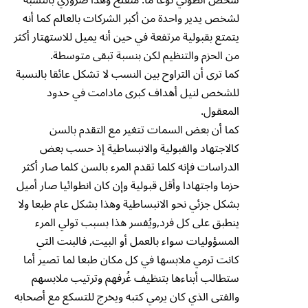
لشخص يدير واحدة من أكبر الشركات بالعالم كما أنه
يتمتع بقبولية مرتفعة في حين أنه يميل للاستهتار أكثر
من الحزم والتنظيم لكن بنسبة تبقى متوسطة.
كما ترى أن التراوح بين النسب لا تشكل عائقا بالنسبة
للشخص لنيل أهداف كبرى مادامت في حدود
المعقول.
كما أن بعض السمات تتغير مع التقدم بالسن
كالاجتهاد والقبولية والانبساطية إذ حسب بعض
الدراسات فإنه كلما تقدم المرء بالسن كلما صار أكثر
حزما واجتهادا وأقل قبولية وإن كان انطوائيا صار أميل
بشكل جزئي نحو الانبساطية وهذا بشكل عام طبعا ولا
ينطبق على كل فرد,ويُفسر هذا بسبب تولي المرء
المسؤوليات سواء بالعمل أو البيت, فالبنت التي
كانت ترمي ملابسها في كل مكان طبعا لما تصير أما
ستطالب أبناءها بتنظيف غُرفهم وترتيب ملابسهم
والفتى الذي كان يرمي كتبه ويخرج للتسكع مع أصحابه