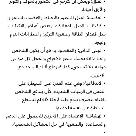
• القلق: ويمكن أن تترجم في الشعور بالخوف والتوتر
والأرق أحيانا.
• الغضب: الميل للشعور بالاحباط والغضب باستمرار.
• الاكتئاب: الميل للمعاناة من بعض أعراض الاكتئاب
مثل فقدان الطاقة وصعوبة التركيز واضطرابات النوم
وغيره..
• الوعي الذاتي: والمقصود به هو أن يكون الشخص
واعيا بذاته بحيث يشعر بالاحراج والخجل كل مرة في
مواقف لا تستحق, كذا الانزعاج أثناء التواجد مع
الآخرين.
• الاندفاعية: وهي عدم القدرة على السيطرة على
النفس في الرغبات الشديدة, كأن يندفع الشخص
للقيام بتصرف يندم عليه لاحقا لأنه لم يستطع
السيطرة على نفسه لحظتها.
• الهشاشة: الاعتماد على الآخرين للحصول على الدعم
والمساعدة, والصعوبة في حل المشاكل الشخصية.
•