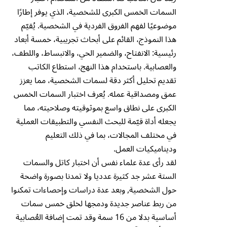
السمات الخمس الكبرى للشخصية، الذي يوفر إطارًا
موضوعيًا لفهم الفروق الفردية في الشخصية. يُقيّم
هذا النموذج، القائم على أبحاث تجريبية، خمسة أبعاد
رئيسية: الانفتاح، والضمير الحي، والانبساط، واللطف،
والعصابية. باستخدام هذا النهج، استطاع الكاتب
تقديم تحليل أكثر دقة لسمات الشخصية، مما يعزز
عمق ومصداقية عمله. يُعرف اختبار السمات الخمس
الكبرى على نطاق واسع بموثوقيته وصلاحيته، مما
يجعله أداة قيّمة للبحث النفسي والتطبيقات العملية
في مختلف المجالات، بما في ذلك التعليم
وديناميكيات العمل.
لقد رأى عدة علماء نفس أن اختبار كاتل والسمات
الستة عشر جد كثيرة عدديا ولا تمدنا بصورة واضحة
حول الشخصية, وبعد عدة دراسات وإحصاءات تمكنوا
من ربط عناصر جديدة ودمجها لخلق خمس سمات
أساسية بدلا من 16 سمة وقد تمت إضافة العُصابية