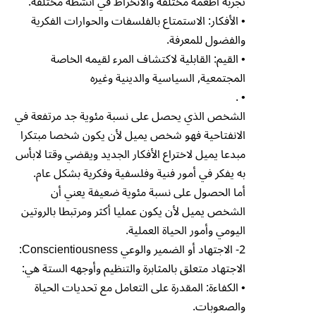
تجربة أطعمة مختلفة والانخراط في أنشطة مختلفة.
• الأفكار: الاستمتاع بالفلسفات والحوارات الفكرية
والفضول للمعرفة.
• القيم: القابلية لاكتشاف المرء لقيمه الخاصة
المجتمعية, السياسية والدينية وغيره
• .
الشخص الذي يحصل على نسبة مئوية جد مرتفعة في
الانفتاحية فهو شخص يميل لأن يكون شخصا مبتكرا
مبدعا يميل لاختراع الأفكار الجديد ويقضي وقتا لابأس
به يفكر في أمور فنية وفلسفية وفكرية بشكل عام.
أما الحصول على نسبة مئوية ضعيفة يعني أن
الشخص يميل لأن يكون عمليا أكثر ومرتبطا بالروتين
اليومي وأمور الحياة العملية.
2- الاجتهاد أو الضمير والوعي Conscientiousness:
الاجتهاد متعلق بالمثابرة والتنظيم وأوجهه الستة هي:
• الكفاءة: المقدرة على التعامل مع تحديات الحياة
والصعوبات.