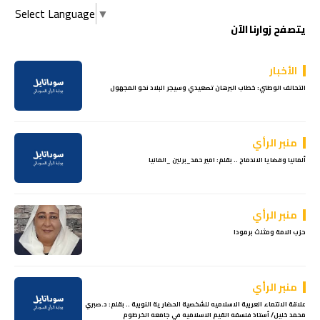
Select Language
▼
يتصفح زوارنا الآن
الأخبار
التحالف الوطني: خطاب البرهان تصعيدي وسيجر البلاد نحو المجهول
منبر الرأي
ألمانيا وقضايا الاندماج .. بقلم: امير حمد_برلين _المانيا
منبر الرأي
حزب الامة ومثلث برمودا
منبر الرأي
علاقة الانتماء العربية الاسلاميه للشخصية الحضارية النوبية .. بقلم: د.صبري
محمد خليل/ أستاذ فلسفه القيم الاسلاميه في جامعه الخرطوم