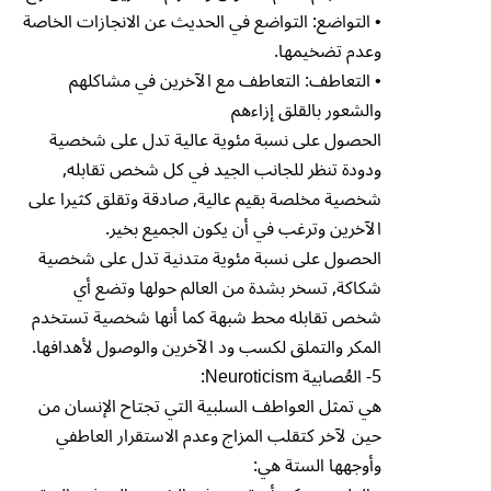
• التواضع: التواضع في الحديث عن الانجازات الخاصة
وعدم تضخيمها.
• التعاطف: التعاطف مع الآخرين في مشاكلهم
والشعور بالقلق إزاءهم
الحصول على نسبة مئوية عالية تدل على شخصية
ودودة تنظر للجانب الجيد في كل شخص تقابله,
شخصية مخلصة بقيم عالية, صادقة وتقلق كثيرا على
الآخرين وترغب في أن يكون الجميع بخير.
الحصول على نسبة مئوية متدنية تدل على شخصية
شكاكة, تسخر بشدة من العالم حولها وتضع أي
شخص تقابله محط شبهة كما أنها شخصية تستخدم
المكر والتملق لكسب ود الآخرين والوصول لأهدافها.
5- العُصابية Neuroticism:
هي تمثل العواطف السلبية التي تجتاح الإنسان من
حين لآخر كتقلب المزاج وعدم الاستقرار العاطفي
وأوجهها الستة هي: