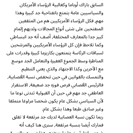
السابق باراك أوباما وكغالبية الرؤساء الأمريكان
والسياسيين عامة يتمتع بانفتاحية جد كبيرة وهذا
مهم, فكل الرؤساء الأمريكيين هم من المثقفين
المنفتحين على شتى أنواع المجالات ولديهم إلمام
كبير جدا بالمعارف المختلفة, أضف أنه جد انبساطي
وكما تلاحظ فإن كل الرؤساء الأمريكيين والمرشحين
لسباقات الرئاسة يتمتعون بكاريزما كبيرة وقدرات على
المناظرة وسط الجموع الغفيرة والتعامل الجد موسع
مع الآخرين وكذا الاجتهاد والذي يعني التنظيم
والتمسك بالقوانين في حين تنخفض نسبة العُصابية,
فالرئيس العُصابي فرص فوزه جد ضعيفة, الاستقرار
العاطفي جد مهم في حين أن القبولية تتدنى نوعا ما
لأن السياسي بشكل عام يكون شخصا مراوغا متملقا
وغير صادق طبعا وهذا بشكل عام.
ربما تكون نسبة العصابية لديك جد مرتفعة لا تقلق
فمارك أيضا بنسبة مرتفعة, سنرى هنا كيف أنه
شخص انطوئي نوعا ما. منفتح وهذا ضروري بالنسبة