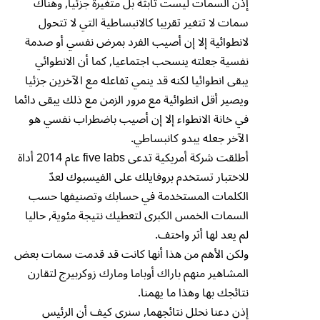
إذن السمات ليست تابثة بل متغيرة جزئيا, وهناك
سمات لا تتغير تقريبا كالانبساطية التي لا تتحول
لانطوائية إلا إن أصيب الفرد بمرض نفسي أو صدمة
نفسية جعلته ينسحب اجتماعيا, كما أن الانطوائي
يبقى انطوائيا لكنه قد ينمي تفاعله مع الآخرين جزئيا
ويصير أقل انطوائية مع مرور الزمن مع ذلك يبقى دائما
في خانة الانطواء إلا إن أصيب باضطراب نفسي هو
الآخر جعله يبدو كانبساطي.
أطلقت شركة أمريكية تدعى five labs عام 2014 أداة
للاختبار تستخدم بروفايلك على الفيسبوك لعدّ
الكلمات المستخدمة في حسابك وتصنيفها حسب
السمات الخمس الكبرى لتعطيك نتيجة مئوية, حاليا
لم يعد لها أثر واختف.
ولكن الأهم من هذا أنها كانت قد قدمت سمات بعض
المشاهير منهم باراك أوباما ومارك زوكربيرج لتقارن
نتائجك بها وهذا ما يهمنا.
إذن دعنا نحلل نتائجهما, سنرى كيف أن الرئيس