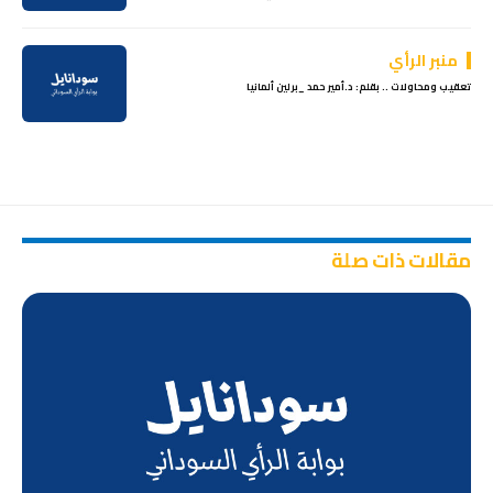
منبر الرأي
تعقيب ومحاولات .. بقلم: د.أمير حمد _برلين ألمانيا
مقالات ذات صلة