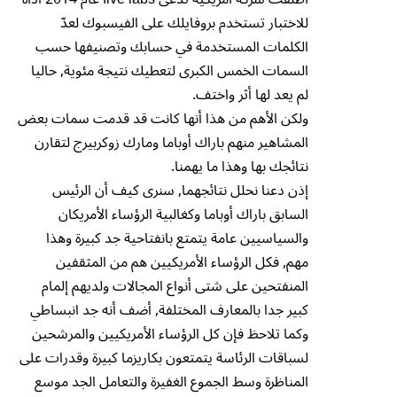
للاختبار تستخدم بروفايلك على الفيسبوك لعدّ
الكلمات المستخدمة في حسابك وتصنيفها حسب
السمات الخمس الكبرى لتعطيك نتيجة مئوية, حاليا
لم يعد لها أثر واختف.
ولكن الأهم من هذا أنها كانت قد قدمت سمات بعض
المشاهير منهم باراك أوباما ومارك زوكربيرج لتقارن
نتائجك بها وهذا ما يهمنا.
إذن دعنا نحلل نتائجهما, سنرى كيف أن الرئيس
السابق باراك أوباما وكغالبية الرؤساء الأمريكان
والسياسيين عامة يتمتع بانفتاحية جد كبيرة وهذا
مهم, فكل الرؤساء الأمريكيين هم من المثقفين
المنفتحين على شتى أنواع المجالات ولديهم إلمام
كبير جدا بالمعارف المختلفة, أضف أنه جد انبساطي
وكما تلاحظ فإن كل الرؤساء الأمريكيين والمرشحين
لسباقات الرئاسة يتمتعون بكاريزما كبيرة وقدرات على
المناظرة وسط الجموع الغفيرة والتعامل الجد موسع