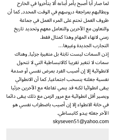
لما صار أبا أصبح يأمر أبناءه ألا يتأخروا في الخارج
ويطالبهم بمراجعة دروسهم في الوقت المحدد, كما أن
ظروف العمل تحتم على المرء العمل في جماعة
والتعاون مع الآخرين والتعامل معهم وتحديد تاريخ
زمني لانهاء المهام وهذا كمثال فقط.
التجارب الجديدة وغيرها…
إذن السمات ليست تابثة بل متغيرة جزئيا, وهناك
سمات لا تتغير تقريبا كالانبساطية التي لا تتحول
لانطوائية إلا إن أصيب الفرد بمرض نفسي أو صدمة
نفسية جعلته ينسحب اجتماعيا, كما أن الانطوائي
يبقى انطوائيا لكنه قد ينمي تفاعله مع الآخرين جزئيا
ويصير أقل انطوائية مع مرور الزمن مع ذلك يبقى دائما
في خانة الانطواء إلا إن أصيب باضطراب نفسي هو
الآخر جعله يبدو كانبساطي.
skyseven51@yahoo.com