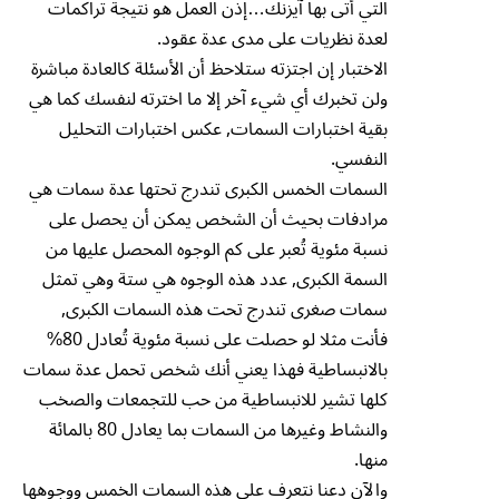
التي أتى بها آيزنك…إذن العمل هو نتيجة تراكمات
لعدة نظريات على مدى عدة عقود.
الاختبار إن اجتزته ستلاحظ أن الأسئلة كالعادة مباشرة
ولن تخبرك أي شيء آخر إلا ما اخترته لنفسك كما هي
بقية اختبارات السمات, عكس اختبارات التحليل
النفسي.
السمات الخمس الكبرى تندرج تحتها عدة سمات هي
مرادفات بحيث أن الشخص يمكن أن يحصل على
نسبة مئوية تُعبر على كم الوجوه المحصل عليها من
السمة الكبرى, عدد هذه الوجوه هي ستة وهي تمثل
سمات صغرى تندرج تحت هذه السمات الكبرى,
فأنت مثلا لو حصلت على نسبة مئوية تُعادل 80%
بالانبساطية فهذا يعني أنك شخص تحمل عدة سمات
كلها تشير للانبساطية من حب للتجمعات والصخب
والنشاط وغيرها من السمات بما يعادل 80 بالمائة
منها.
والآن دعنا نتعرف على هذه السمات الخمس ووجوهها