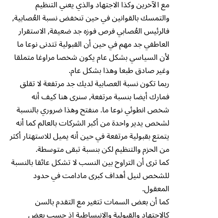
مع الآخرين وكذا الاجتهاد والذي يعني التنظيم
والتمسك بالقوانين في حين تنخفض نسبة العُصابية,
فالرئيس العُصابي فرص فوزه جد ضعيفة, الاستقرار
العاطفي جد مهم في حين أن القبولية تتدنى نوعا ما
لأن السياسي بشكل عام يكون شخصا مراوغا متملقا
وغير صادق طبعا وهذا بشكل عام.
ربما تكون نسبة العصابية لديك جد مرتفعة لا تقلق
فمارك أيضا بنسبة مرتفعة, سنرى هنا كيف أنه
شخص انطوئي نوعا ما. منفتح وهذا ضروري بالنسبة
لشخص يدير واحدة من أكبر الشركات بالعالم كما أنه
يتمتع بقبولية مرتفعة في حين أنه يميل للاستهتار أكثر
من الحزم والتنظيم لكن بنسبة تبقى متوسطة.
كما ترى أن التراوح بين النسب لا تشكل عائقا بالنسبة
للشخص لنيل أهداف كبرى مادامت في حدود
المعقول.
كما أن بعض السمات تتغير مع التقدم بالسن
كالاجتهاد والقبولية والانبساطية إذ حسب بعض