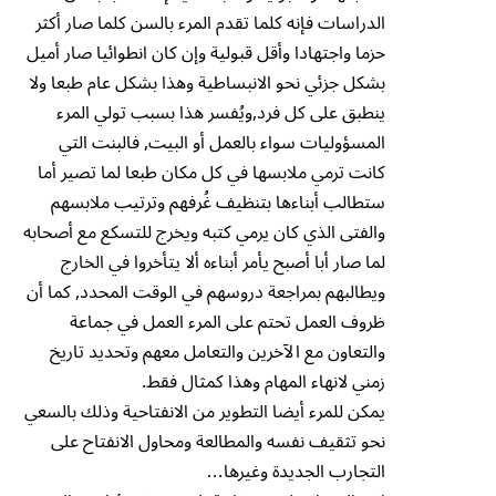
الدراسات فإنه كلما تقدم المرء بالسن كلما صار أكثر
حزما واجتهادا وأقل قبولية وإن كان انطوائيا صار أميل
بشكل جزئي نحو الانبساطية وهذا بشكل عام طبعا ولا
ينطبق على كل فرد,ويُفسر هذا بسبب تولي المرء
المسؤوليات سواء بالعمل أو البيت, فالبنت التي
كانت ترمي ملابسها في كل مكان طبعا لما تصير أما
ستطالب أبناءها بتنظيف غُرفهم وترتيب ملابسهم
والفتى الذي كان يرمي كتبه ويخرج للتسكع مع أصحابه
لما صار أبا أصبح يأمر أبناءه ألا يتأخروا في الخارج
ويطالبهم بمراجعة دروسهم في الوقت المحدد, كما أن
ظروف العمل تحتم على المرء العمل في جماعة
والتعاون مع الآخرين والتعامل معهم وتحديد تاريخ
زمني لانهاء المهام وهذا كمثال فقط.
يمكن للمرء أيضا التطوير من الانفتاحية وذلك بالسعي
نحو تثقيف نفسه والمطالعة ومحاول الانفتاح على
التجارب الجديدة وغيرها…