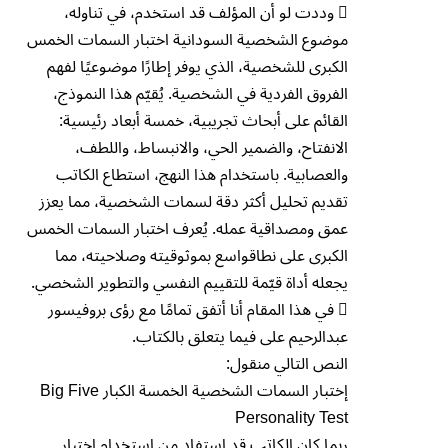
 وددت لو أن المؤلف قد استخدم، في تناوله،
موضوع الشخصية السودانية اختبار السمات الخمس
الكبرى للشخصية، الذي يوفر إطارًا موضوعيًا لفهم
الفروق الفردية في الشخصية. يُقيّم هذا النموذج،
القائم على أبحاث تجريبية، خمسة أبعاد رئيسية:
الانفتاح، والضمير الحي، والانبساط، واللطف،
والعصابية. باستخدام هذا النهج، استطاع الكاتب
تقديم تحليل أكثر دقة لسمات الشخصية، مما يعزز
عمق ومصداقية عمله. يُعرف اختبار السمات الخمس
الكبرى على نطاقواسع بموثوقيته وصلاحيته، مما
يجعله أداة قيّمة للتقييم النفسي والتطوير الشخصي.
 في هذا المقام أنا أتفق تمامًا مع رؤى بروفيسور
عبدالرحيم على فيما يتعلق بالكتاب.
النص التالي منقول:
إختبار السمات الشخصية الخمسة الكبار Big Five
Personality Test
ربما كان الكاتب قد استفاد من استخدام اختبار