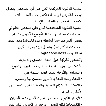
• .
النسبة المئوية المرتفعة تدل على أن الشخص يفضل
تواجد الآخرين في حياته أكثر, يحب المناسبات
الاجتماعية ومليء بالطاقة والإثارة.
النسبة المئوية المنخفضة تدل على شخص انطوائي
بطبيعة متحفظة. تواجده الدائم مع الآخرين يتعبه,
يفضل أكثر ممارسة أنشطة وحده كالقراءة مثلا, نمط
الحياة عنده أكثر بطؤا ويميل للهدوء والسكون.
4- القبولية Agreeableness:
وتتمحور فكرتها حول الثقة, الصدق والالتزام,
الأشخاص ذوي الطبيعة المقبولة يميلون للوضوح
والتسامح والأوجه الستة لهذه السمة هي:
• الثقة: وضع الثقة بالآخرين بحسن نية وصدق.
• الاستقامة: التزام الصدق والحقيقة في التعبير عن
الأفكار والآراء.
• الإيثار: الكرم والسخاء والتحرك لأجل رفاه الآخرين.
• الانسجام: كظم العدوان واحترام الآخرين أثناء الصراع.