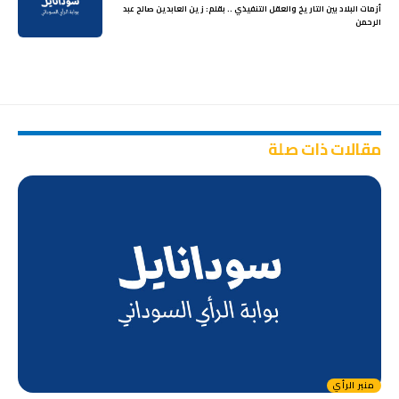
أزمات البلاد بين التاريخ والعقل التنفيذي .. بقلم: زين العابدين صالح عبد
الرحمن
مقالات ذات صلة
منبر الرأي