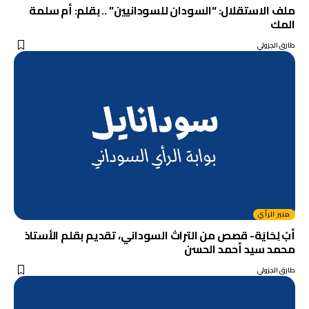
ملف الاستقلال: “السودان للسودانيين” .. بقلم: أم سلمة
المك
طارق الجزولي
منبر الرأي
أبْ لِحَايَة- قصص من التراث السوداني، تقديم بقلم الأستاذ
محمد سيد أحمد الحسن
طارق الجزولي