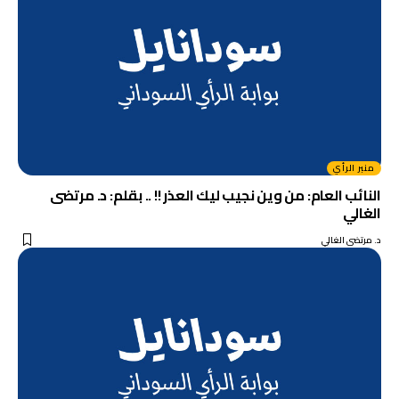
منبر الرأي
النائب العام: من وين نجيب ليك العذر !! .. بقلم: د. مرتضى
الغالي
د. مرتضى الغالي