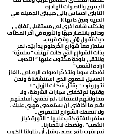
الجموع والاصوات الهادره
انتابني احساس باني حبيبتي الجميله هي
الحريه بعين ذاتها ))
وتكتب شابه اخري نص مستقبلي تفاؤلي
وحالم بانتصار حبها والثوره في اخر المطاف
حيث تقول ((في وقتٍ قريب..
سنعبُر معاً شوارِع الخُرطوم يداً بيَد ، نمر
بذاتِ الشوارِع التي كانت تهتف ” سلميّة”
ونلتقي بلوحةٍ مكتوب عليها ” انتصرت
ارادة الشعب”
نضحك سوياً ونتذكّر أصوات الرصاص ، الغاز
المسيل للدموع الذي استنشقناهُ ونحن
نثور ونردد ” بقتُل سُكات الزول ” !
وقتها لم تخفني سيارات الشرطة ، ولا
محاولاتهم لاعتقالِنا ، لم تخفني أسلحتهم
بقدر ما أخافني أن يستعصى مهري عليكَ ،
ولا تنصفك الشوارع لتلتقيني ..
سنمُر بلافتةٍ كتب عليها ” الثورة خيارُ
الشعب” ، ونضحك لانتصارِنا..
نمر بقرب بائع عصير ، وقبل أن يناولنا الكوب