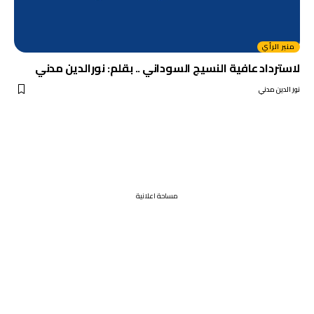
منبر الرأي
لاسترداد عافية النسيج السوداني .. بقلم: نورالدين مدني
نور الدين مدني
مساحة اعلانية