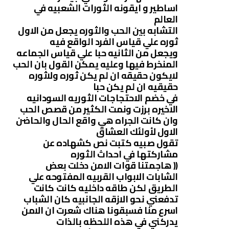
اساطير و ايقونه الثورات الشعبيه في
العالم
التشابه بين الحب والثوره يجعل من الاول
ثوره علي قياس الفرد الواقع فيه
ويجعل من الثانيه حبا علي قياس الجماعه
المنخرط فيها وعليه يمكن القول بان الحب
لايكون حقيقه ان لم يكن ثوره ولاثوره
حقيقيه ان لم يكن حبا
في خضم الاحتجاجات الثوريه السودانيه
الاخيره برزت ونمت الكثير من قصص الحب
وان كانت الجراه هي واقع الحال والحاضن
الاول لأولئك العشاق
تقول صبيه كتبت نص كشهاده عن
مشاركتها في احداث الثوره
(( هاجمتنا قوات الامن دخلت بعض
الشابات الابواب القربيه المفتوحه علي
الطريق لكن طاقه داخليه كانت كانت
تدفعني نحو الازقه الجانبيه كان الشباب
اسرع منا فسبقونا هناك شعرت ان الامن
يدركني في هذه اللحظه بالذات