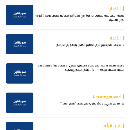
الأخبار
ترقية رئيس لجنة تحقيق (تاركو) التي طلب أحد اعضائها مليون دولار (رشوة)
لقتل القضية
الأخبار
«التربية» بالخرطوم تلزم التعليم الخاص بالتقويم الدراسي
نافذة واحدة يا بنك السودان لا نافذتان: تعافي الاقتصاد يبدأ بإلغاء نافذة
البنوك الاسلاربوية!! (1 – 2) .. بقلم: عيسى إبراهيم
Uncategorized
نور الدين مدني… وداعًا لصوتٍ ظل يكتب “كلام الناس”
منبر الرأي