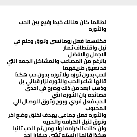
لطالما كان هنالك خيط رفيع بين الحب
والثوره
فكلاهما فعل رومانسي وتوق وحلم في
نيل واقتطاف ثمار
الاجمل والافضل
بالرغم من المصاعب والمشاكل الجمه التي
قد تعيق طريقهما
لاحب بدون ثوره ولا ثوره بدون حب هكذا
قالها شاعر الحب والثوره نزار قباني بل
وذهب ابعد من ذلك وصرح في احدي
قصائده بان الثوره انثي
الحب فعل فردي وبوح وتوق للوصال الي
المحبوب
والثوره فعل جماعي يهدف لخلق وضع اخر
وتوق لنيل الكرامه والحريه
وان كانت الكرامه اولا ومن ثم الحب ثانيا
هكذا قالها ارنستو تشي جيفارا احد