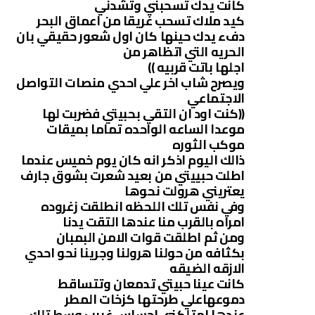
كانت يدك تسحبني وتشدني
كيد ملاك تسحب غريقا من اعماق البحر
دفء يدك حينها كان اول شعور حقيقي بان
الحريه التي اتظاهر من
اجلها باتت قربيه ))
ويصرح شاب اخر علي احدي منصات التواصل
الاجتماعي
((كنت اود ان التقي بحبيتي فضربت لها
موعدا الساعه الواحده تماما بميقات
موكب الثوره
ذالك اليوم اذكر انه كان يوم خميس عندما
اطلت حبييتي من بعيد شعرت بشوق جارف
يعتريني هرولت نحوها
وفي نفس تلك اللحظه انطلقت زغروده
امراه بالقرب منا عندها التقت يدنا
ومن ثم اطلقت قوات الامن البمبان
بكثافه من حولنا هرولنا وجرينا نحو احدي
الازقه الضيقه
كانت عينا حبيتي تدمعان وتتساقط
دموعهاعلي طرحتها كزخات المطر
عندها امتلكني احساس غريب وسط تلك