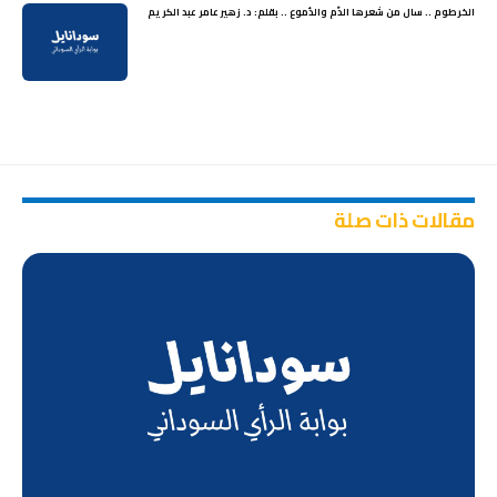
الخرطوم .. سال من شعرها الدّم والدُموع .. بقلم: د. زهير عامر عبد الكريم
مقالات ذات صلة