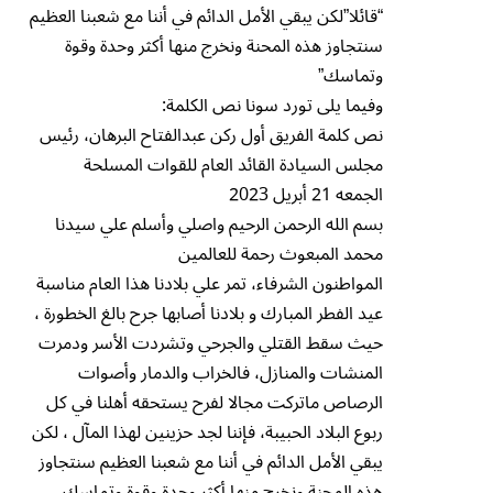
“قائلا”لكن يبقي الأمل الدائم في أننا مع شعبنا العظيم
سنتجاوز هذه المحنة ونخرج منها أكثر وحدة وقوة
وتماسك”
وفيما يلى تورد سونا نص الكلمة:
نص كلمة الفريق أول ركن عبدالفتاح البرهان، رئيس
مجلس السيادة القائد العام للقوات المسلحة
الجمعه 21 أبريل 2023
بسم الله الرحمن الرحيم واصلي وأسلم علي سيدنا
محمد المبعوث رحمة للعالمين
المواطنون الشرفاء، تمر علي بلادنا هذا العام مناسبة
عيد الفطر المبارك و بلادنا أصابها جرح بالغ الخطورة ،
حيث سقط القتلي والجرحي وتشردت الأسر ودمرت
المنشات والمنازل، فالخراب والدمار وأصوات
الرصاص ماتركت مجالا لفرح يستحقه أهلنا في كل
ربوع البلاد الحبيبة، فإننا لجد حزينين لهذا المآل ، لكن
يبقي الأمل الدائم في أننا مع شعبنا العظيم سنتجاوز
هذه المحنة ونخرج منها أكثر وحدة وقوة وتماسك ،