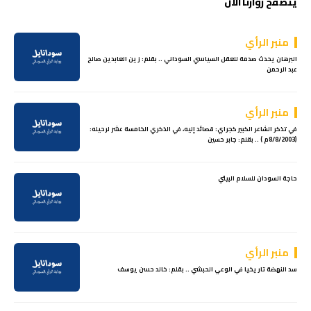
يتصفح زوارنا الآن
منبر الرأي
البرهان يحدث صدمة للعقل السياسي السوداني .. بقلم: زين العابدين صالح
عبد الرحمن
منبر الرأي
في تذكر الشاعر الكبير كجراي: قصائد إليه، في الذكري الخامسة عشر لرحيله:
(8/8/2003م ) .. بقلم: جابر حسين
حاجة السودان للسلام البيئي
منبر الرأي
سد النهضة تاريخيا في الوعي الحبشي .. بقلم: خالد حسن يوسف